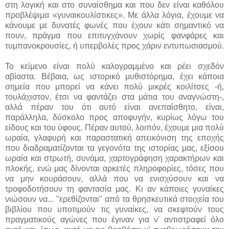
στη λογική και στο συναίσθημα και που δεν είναι καθόλου
προβλέψιμα «γυναικουλίστικες». Με άλλα λόγια, έχουμε να
κάνουμε με δυνατές φωνές που έχουν κάτι σημαντικό να
πουν, πράγμα που επιτυγχάνουν χωρίς φανφάρες και
τυμπανοκρουσίες, ή υπερβολές προς χάριν εντυπωσιασμού.
Το κείμενο είναι πολύ καλογραμμένο και ρέει σχεδόν
αβίαστα. Βέβαια, ως ιστορικό μυθιστόρημα, έχει κάποια
σημεία που μπορεί να κάνει πολύ μικρές κοιλίτσες -ή,
τουλάχιστον, έτσι να φαντάζει στα μάτια του αναγνώστη-,
αλλά πέραν του ότι αυτό είναι ανεπαίσθητο, είναι,
παράλληλα, δύσκολο προς αποφυγήν, κυρίως λόγω του
είδους και του ύφους. Πέραν αυτού, λοιπόν, έχουμε μια πολύ
ωραία, γλαφυρή και παραστατική απεικόνιση της εποχής
που διαδραματίζονται τα γεγονότα της ιστορίας μας, εξίσου
ωραία και στρωτή, συνάμα, χαρτογράφηση χαρακτήρων και
πλοκής, ενώ μας δίνονται αρκετές πληροφορίες, τόσες που
να μην κουράσουν, αλλά που να ενισχύσουν και να
τροφοδοτήσουν τη φαντασία μας. Κι αν κάποιες γυναίκες
νιώσουν να... "ερεθίζονται" από τα θρησκευτικά στοιχεία του
βιβλίου που υποτιμούν τις γυναίκες, να σκεφτούν τους
πραγματικούς αγώνες που έγιναν για ν' αντιστραφεί όλο