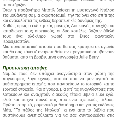
υποστήριξαν.
Όταν η προξενήτρα Μποτίλ βρίσκει τη μυσταγωγό Ντόλσα
ετοιμοθάνατη σε μια ακροποταμιά, την παίρνει στο σπίτι της
και ανακαλύπτει τις ένθεες θεραπευτικές δυνάμεις της.
Καθώς όμως ο εκδικητικός μοναχός Λουκιανός συνεχίζει να
καταδιώκει τους αιρετικούς, οι δυο κοπέλες βάζουν άθελά
τους ένα ολόκληρο χωριό στο έλεος φανατικών
ιεροεξεταστών.
Μια συναρπαστική ιστορία που θα σας κρατήσει σε αγωνία
και θα σας κάνει ν' αναρωτηθείτε αν πραγματικά συμβαίνουν
θαύματα, από τη βραβευμένη συγγραφέα Julie Berry.
Προσωπική άποψη:
Νομίζω πως δεν υπάρχει αναγνώστρια στον χάρτη της
παγκόσμιας λογοτεχνικής ιστορία που να μην αγαπά τα
μυθιστορήματα εποχής που παντρεύουν το ιστορικό και το
ερωτικό στοιχείο. Και σίγουρα, μία απ' τις αναγνώστριες που
λατρεύουν και αναζητούν διακαώς τέτοια βιβλία είμαι εγώ,
εξού και συχνά πυκνά σας προτείνω σχετικούς τίτλους.
Πρώτο ιστορικό, ρομαντικό μυθιστόρημα και για τις εκδόσεις
Μάτι, "Το πάθος της Ντόλσα", κι ένα από τα βιβλία που
συστήνουμε ανεπιφύλακτα για να σας συντροφεύσει στις