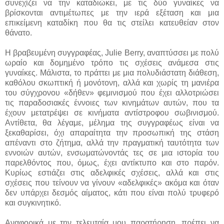
συνεχίζει να την καταδιώκει, με τις δύο γυναίκες να
βρίσκονται αντιμέτωπες με την ιερά εξέταση και μια
επικείμενη καταδίκη που θα τις στείλει κατευθείαν στον
θάνατο.
Η βραβευμένη συγγραφέας, Julie Berry, αναπτύσσει με πολύ
ωραίο και δομημένο τρόπο τις σχέσεις ανάμεσα στις
γυναίκες. Μάλιστα, το πράττει με μια πολυδιάστατη διάθεση,
καθόλου σκωπτική ή μονότονη, αλλά και χωρίς τη μανιέρα
του σύγχρονου «δήθεν» φεμινισμού που έχει αλλοτριώσει
τις παραδοσιακές έννοιες των κινημάτων αυτών, που τα
έχουν μετατρέψει σε κινήματα αντίστροφου σωβινισμού.
Αντίθετα, θα λέγαμε, μέλημα της συγγραφέως είναι να
ξεκαθαρίσει, όχι απαραίτητα την προσωπική της στάση
απέναντι στο ζήτημα, αλλά την πραγματική ταυτότητα των
εννοιών αυτών, ενσωματώνοντάς τες σε μια ιστορία του
παρελθόντος που, όμως, έχει αντίκτυπο και στο παρόν.
Κυρίως εστιάζει στις αδελφικές σχέσεις, αλλά και στις
σχέσεις που τείνουν να γίνουν «αδελφικές» ακόμα και όταν
δεν υπάρχει δεσμός αίματος, κάτι που είναι πολύ τρυφερό
και συγκινητικό.
Αναφορικά με την τελευταία μου παρατήρηση, πρέπει να