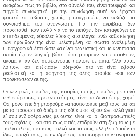
αναφέρω πως το βιβλίο, στο σύνολό του, είναι τρυφερό και
πηγαία συγκινητικό, με την συγκίνηση αυτή να έρχεται
φυσικά και αβίαστα, χωρίς η συγγραφέας να εκβιάζει το
συναίσθημα του αναγνώστη. Για την ακρίβεια, δεν
προσπαθεί καν πολύ για να το πετύχει, δεν καταφεύγει σε
επιτηδευμένες, εύκολες λύσεις κι επιλογές, ενώ κάθε κίνηση
των ηρωίδων της είναι μελετημένη και σωστά αναλυμένη
ψυχογραφικά, έτσι ώστε να είναι ρεαλιστική και με κίνητρα τα
οποία έχουν λογική βάση, άρα μπορούν να ευσταθούν,
ακόμα κι αν δεν συμφωνούμε πάντοτε με αυτά. Όλα αυτά,
λοιπόν, κατ’ επέκτασιν, οδηγούν στο να είναι εξίσου
ρεαλιστική και η αφήγηση της όλης ιστορίας -και των
προεκτάσεων αυτής.
Οι κεντρικές ηρωίδες της ιστορίας αυτής, ηρωίδες με πολύ
ενδιαφέρουσες προσωπικότητες, είναι το δυνατό της χαρτί.
Όχι μόνο επειδή μπορούμε να ταυτιστούμε μαζί τους μα και
με το προσωπικό δράμα της κάθε μίας εξ αυτών, αλλά γιατί
εξίσου ενδιαφέρουσες με αυτές είναι και οι διαπροσωπικές
τους σχέσεις –και στο πως αυτές επιδρούν στη ζωή τους με
πολλαπλούς τρόπους-, αλλά και το πως αλληλεπιδρούν οι
ίδιες μεταξύ τους, με αντιδράσεις που ισορροπούν ανάμεσα