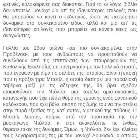
φετινές, καλοκαιρινές σας διακοπές. Γιατί το εν λόγω βιβλίο
δεν αποτελεί μονάχα μία απ' τις ιδανικότερες επιλογές που
θα μπορούσε να κάνει ο εκδοτικός, ώστε να εισχωρήσει
δυναμικά στο συγκεκριμένο είδος, αλλά και μία απ' τις
ιδανικότερες επιλογές που μπορείτε να κάνετε εσείς ως
αναγνώστες.
Γαλλία του 13ου αιώνα -και πιο συγκεκριμένα, στην
Προβένσα-, με τους ανθρώπους να προσπαθούν να
συνέλθουν από τις επιπτώσεις των σταυροφοριών της
Καθολικής Εκκλησίας σε συνεργασία με τον Γαλλικό στρατό,
που έγραψαν με αίμα τις σελίδες της Ιστορίας. Είναι η εποχή
που η προξενήτρα Μποτίλ, η οποία διατηρεί μια παραλιακή
ταβέρνα μαζί με τις αδερφές της, θα βρει σχεδόν
ετοιμοθάνατη την Ντόλσα, μια κοπέλα αριστοκρατικής
καταγωγής που έχει πέσει θύμα της εμμονής ενός φανατικού
καλόγερου, που έχει βάλει σκοπό της ζωής του να την στείλει
στην πυρά εξαιτίας της, κατ' αυτόν, αιρετικού της πάθους. Η
Μποτίλ, λοιπόν, παίρνει υπό την προστασία της την
μυσταγωγό Ντόλσα, κι έτσι ανακαλύπτει τις ένθεες
θεραπευτικές της δυνάμεις. Όμως, η Ντόλσα, δεν έχει κλείσει
τους λογαριασμούς της με τον μοναχό Λουκιανό, ο οποίος