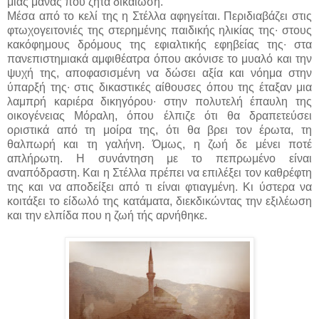
μιας μάνας που ζητά δικαίωση.
Μέσα από το κελί της η Στέλλα αφηγείται. Περιδιαβάζει στις
φτωχογειτονιές της στερημένης παιδικής ηλικίας της∙ στους
κακόφημους δρόμους της εφιαλτικής εφηβείας της∙ στα
πανεπιστημιακά αμφιθέατρα όπου ακόνισε το μυαλό και την
ψυχή της, αποφασισμένη να δώσει αξία και νόημα στην
ύπαρξή της∙ στις δικαστικές αίθουσες όπου της έταξαν μια
λαμπρή καριέρα δικηγόρου∙ στην πολυτελή έπαυλη της
οικογένειας Μόραλη, όπου έλπιζε ότι θα δραπετεύσει
οριστικά από τη μοίρα της, ότι θα βρει τον έρωτα, τη
θαλπωρή και τη γαλήνη. Όμως, η ζωή δε μένει ποτέ
απλήρωτη. Η συνάντηση με το πεπρωμένο είναι
αναπόδραστη. Και η Στέλλα πρέπει να επιλέξει τον καθρέφτη
της και να αποδείξει από τι είναι φτιαγμένη. Κι ύστερα να
κοιτάξει το είδωλό της κατάματα, διεκδικώντας την εξιλέωση
και την ελπίδα που η ζωή τής αρνήθηκε.