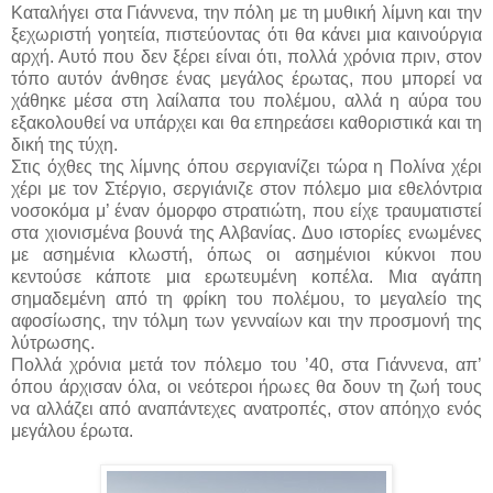
Καταλήγει στα Γιάννενα, την πόλη με τη μυθική λίμνη και την
ξεχωριστή γοητεία, πιστεύοντας ότι θα κάνει μια καινούργια
αρχή. Αυτό που δεν ξέρει είναι ότι, πολλά χρόνια πριν, στον
τόπο αυτόν άνθησε ένας μεγάλος έρωτας, που μπορεί να
χάθηκε μέσα στη λαίλαπα του πολέμου, αλλά η αύρα του
εξακολουθεί να υπάρχει και θα επηρεάσει καθοριστικά και τη
δική της τύχη.
Στις όχθες της λίμνης όπου σεργιανίζει τώρα η Πολίνα χέρι
χέρι με τον Στέργιο, σεργιάνιζε στον πόλεμο μια εθελόντρια
νοσοκόμα μ’ έναν όμορφο στρατιώτη, που είχε τραυματιστεί
στα χιονισμένα βουνά της Αλβανίας. Δυο ιστορίες ενωμένες
με ασημένια κλωστή, όπως οι ασημένιοι κύκνοι που
κεντούσε κάποτε μια ερωτευμένη κοπέλα. Μια αγάπη
σημαδεμένη από τη φρίκη του πολέμου, το μεγαλείο της
αφοσίωσης, την τόλμη των γενναίων και την προσμονή της
λύτρωσης.
Πολλά χρόνια μετά τον πόλεμο του ’40, στα Γιάννενα, απ’
όπου άρχισαν όλα, οι νεότεροι ήρωες θα δουν τη ζωή τους
να αλλάζει από αναπάντεχες ανατροπές, στον απόηχο ενός
μεγάλου έρωτα.