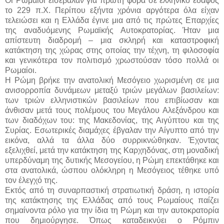
Οι Ρωμαίοι εισέβαλαν για πρώτη φορά σε ελληνικό έδαφος
το 229 π.Χ. Περίπου εξήντα χρόνια αργότερα όλα είχαν
τελειώσει και η Ελλάδα έγινε μια από τις πρώτες Επαρχίες
της αναδυόμενης Ρωμαϊκής Αυτοκρατορίας. Ήταν μια
απίστευτη διαδρομή – μια σκληρή και καταστροφική
κατάκτηση της χώρας στης οποίας την τέχνη, τη φιλοσοφία
και γενικότερα τον πολιτισμό χρωστούσαν τόσο πολλά οι
Ρωμαίοι.
Η Ρώμη βρήκε την ανατολική Μεσόγειο χωρισμένη σε μια
ανισορροπία δυνάμεων μεταξύ τριών μεγάλων βασιλείων:
των τριών ελληνιστικών βασιλείων που επιβίωσαν και
άνθισαν μετά τους πολέμους του Μεγάλου Αλεξάνδρου και
των διαδόχων του: της Μακεδονίας, της Αιγύπτου και της
Συρίας. Εσωτερικές διαμάχες έβγαλαν την Αίγυπτο από την
εικόνα, αλλά τα άλλα δύο συρρικνώθηκαν. Έχοντας
εξελιχθεί, μετά την κατάκτηση της Καρχηδόνας, στη μοναδική
υπερδύναμη της δυτικής Μεσογείου, η Ρώμη επεκτάθηκε και
στα ανατολικά, ώσπου ολόκληρη η Μεσόγειος τέθηκε υπό
τον έλεγχό της.
Εκτός από τη συναρπαστική στρατιωτική δράση, η ιστορία
της κατάκτησης της Ελλάδας από τους Ρωμαίους παίζει
σημαίνοντα ρόλο για την ίδια τη Ρώμη και την αυτοκρατορία
που δημιούργησε. Όπως καταδεικνύει ο Ρόμπιν