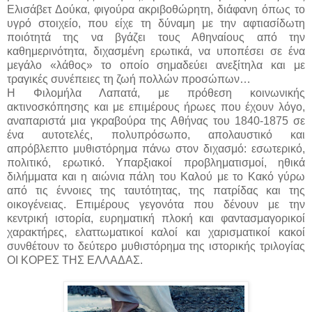
Ελισάβετ Δούκα, φιγούρα ακριβοθώρητη, διάφανη όπως το
υγρό στοιχείο, που είχε τη δύναμη με την αφτιασίδωτη
ποιότητά της να βγάζει τους Αθηναίους από την
καθημερινότητα, διχασμένη ερωτικά, να υποπέσει σε ένα
μεγάλο «λάθος» το οποίο σημαδεύει ανεξίτηλα και με
τραγικές συνέπειες τη ζωή πολλών προσώπων…
Η Φιλομήλα Λαπατά, με πρόθεση κοινωνικής
ακτινοσκόπησης και με επιμέρους ήρωες που έχουν λόγο,
αναπαριστά μια γκραβούρα της Αθήνας του 1840-1875 σε
ένα αυτοτελές, πολυπρόσωπο, απολαυστικό και
απρόβλεπτο μυθιστόρημα πάνω στον διχασμό: εσωτερικό,
πολιτικό, ερωτικό. Υπαρξιακοί προβληματισμοί, ηθικά
διλήμματα και η αιώνια πάλη του Καλού με το Κακό γύρω
από τις έννοιες της ταυτότητας, της πατρίδας και της
οικογένειας. Επιμέρους γεγονότα που δένουν με την
κεντρική ιστορία, ευρηματική πλοκή και φαντασμαγορικοί
χαρακτήρες, ελαττωματικοί καλοί και χαρισματικοί κακοί
συνθέτουν το δεύτερο μυθιστόρημα της ιστορικής τριλογίας
ΟΙ ΚΟΡΕΣ ΤΗΣ ΕΛΛΑΔΑΣ.