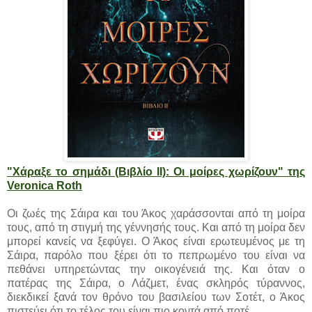
"Χάραξε το σημάδι (Βιβλίο II): Οι μοίρες χωρίζουν" της
Veronica Roth
Οι ζωές της Σάιρα και του Άκος χαράσσονται από τη μοίρα
τους, από τη στιγμή της γέννησής τους. Και από τη μοίρα δεν
μπορεί κανείς να ξεφύγει. Ο Άκος είναι ερωτευμένος με τη
Σάιρα, παρόλο που ξέρει ότι το πεπρωμένο του είναι να
πεθάνει υπηρετώντας την οικογένειά της. Και όταν ο
πατέρας της Σάιρα, ο Λάζμετ, ένας σκληρός τύραννος,
διεκδικεί ξανά τον θρόνο του βασιλείου των Σοτέτ, ο Άκος
πιστεύει ότι το τέλος του είναι πιο κοντά από ποτέ.