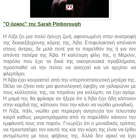
"Ο όρκος" της Sarah Pinborough
Η Λίζα ζει μια πολύ ήσυχη ζωή, αφοσιωμένη στην ανατροφή
της δεκαεξάχρονης κόρης της, Άβα. Επιφυλακτική απέναντι
στους άντρες, δε μιλά ποτέ για το παρελθόν της ή για τον
απόντα πατέρα της Άβα. Η καλύτερη φίλη της, η Μέριλιν,
παρόλο που έχει τα δικά της οικογενειακά προβλήματα,
προσπαθεί να την πείσει να ανοιχτεί και να αρχίσει να
φλερτάρει.
Η Άβα έχει κουραστεί από την υπερποστατευτική μητέρα της.
Θέλει να ζήσει σαν μια φυσιολογική έφηβη, να χαλαρώνει με
τους κολλητούς της, να πηγαίνει για κολύμπι, να έχει αγόρι.
Η μαμά της θα φρίκαρε αν ήξερε ότι η Άβα έχει ήδη κάποιον
στην καρδιά της, κάποιον που την κάνει να νιώθει μοναδική.
Η Λίζα, πάλι, νιώθει μια περίεργη ανησυχία τον τελευταίο
καιρό καθώς μικροπράγματα από το παρελθόν κάνουν την
εμφάνισή τους στο παρόν. Γνωρίζει ότι ο μοναδικός τρόπος
να προστατέψει τον εαυτό της και την κόρη της είναι να έρθει
αντιμέτωπη με τους φόβους της. Αλλά δεν αρκεί να έχει