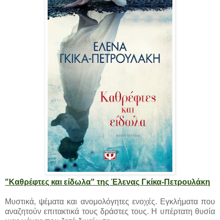
"Καθρέφτες και είδωλα" της Έλενας Γκίκα-Πετρουλάκη
Μυστικά, ψέματα και ανομολόγητες ενοχές. Εγκλήματα που
αναζητούν επιτακτικά τους δράστες τους. Η υπέρτατη θυσία