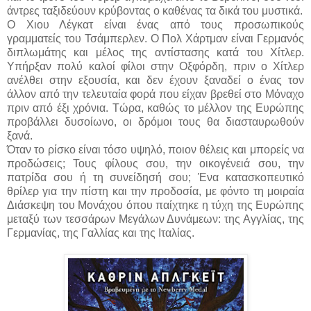
άντρες ταξιδεύουν κρύβοντας ο καθένας τα δικά του μυστικά.
Ο Χιου Λέγκατ είναι ένας από τους προσωπικούς
γραμματείς του Τσάμπερλεν. Ο Πολ Χάρτμαν είναι Γερμανός
διπλωμάτης και μέλος της αντίστασης κατά του Χίτλερ.
Υπήρξαν πολύ καλοί φίλοι στην Οξφόρδη, πριν ο Χίτλερ
ανέλθει στην εξουσία, και δεν έχουν ξαναδεί ο ένας τον
άλλον από την τελευταία φορά που είχαν βρεθεί στο Μόναχο
πριν από έξι χρόνια. Τώρα, καθώς το μέλλον της Ευρώπης
προβάλλει δυσοίωνο, οι δρόμοι τους θα διασταυρωθούν
ξανά.
Όταν το ρίσκο είναι τόσο υψηλό, ποιον θέλεις και μπορείς να
προδώσεις; Τους φίλους σου, την οικογένειά σου, την
πατρίδα σου ή τη συνείδησή σου; Ένα κατασκοπευτικό
θρίλερ για την πίστη και την προδοσία, με φόντο τη μοιραία
Διάσκεψη του Μονάχου όπου παίχτηκε η τύχη της Ευρώπης
μεταξύ των τεσσάρων Μεγάλων Δυνάμεων: της Αγγλίας, της
Γερμανίας, της Γαλλίας και της Ιταλίας.