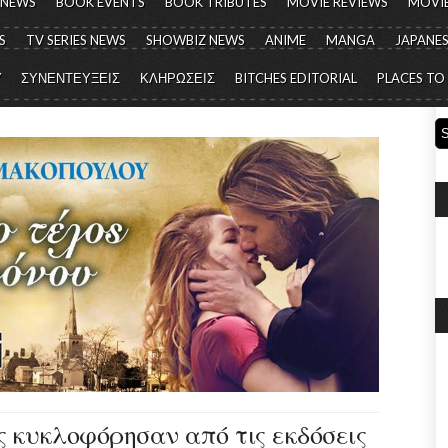
 NEWS
BOOK EVENTS
BOOK TRIBUTES
MOVIE REVIEWS
MOVIE
S
TV SERIES NEWS
SHOWBIZ NEWS
ANIME
MANGA
JAPANES
Y
ΣΥΝΕΝΤΕΥΞΕΙΣ
ΚΛΗΡΩΣΕΙΣ
BITCHES EDITORIAL
PLACES TO
ις κυκλοφόρησαν από τις εκδόσεις