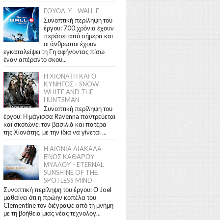
ΓΟΥΟΛ-Υ - WALL-E
Συνοπτική περίληψη του
έργου: 700 χρόνια έχουν
περάσει από σήμερα και
οι άνθρωποι έχουν
εγκαταλείψει τη Γη αφήνοντας πίσω
έναν απέραντο σκου...
Η ΧΙΟΝΑΤΗ ΚΑΙ Ο
ΚΥΝΗΓΟΣ - SNOW
WHITE AND THE
HUNTSMAN
Συνοπτική περίληψη του
έργου: Η μάγισσα Ravenna παντρεύεται
και σκοτώνει τον βασιλιά και πατέρα
της Χιονάτης, με την ίδια να γίνεται ...
Η ΑΙΩΝΙΑ ΛΙΑΚΑΔΑ
ΕΝΟΣ ΚΑΘΑΡΟΥ
ΜΥΑΛΟΥ - ETERNAL
SUNSHINE OF THE
SPOTLESS MIND
Συνοπτική περίληψη του έργου: Ο Joel
μαθαίνει ότι η πρώην κοπέλα του
Clementine τον διέγραψε από τη μνήμη
με τη βοήθεια μιας νέας τεχνολογ...