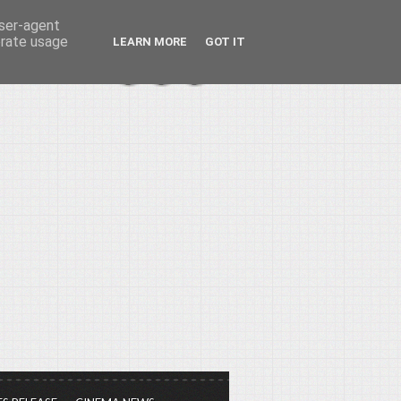
user-agent
erate usage
LEARN MORE
GOT IT