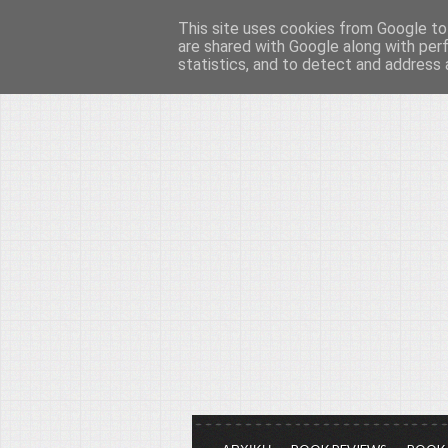
This site uses cookies from Google to 
Το μεγαλείο των Τεχ
are shared with Google along with per
statistics, and to detect and address 
Είμαστε πάντα εδώ για να μιλάμε γ