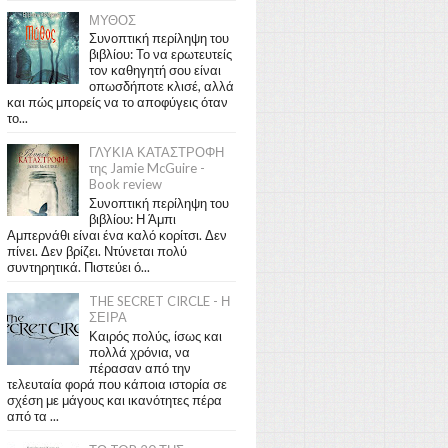
ΜΥΘΟΣ
Συνοπτική περίληψη του
βιβλίου: Το να ερωτευτείς
τον καθηγητή σου είναι
οπωσδήποτε κλισέ, αλλά
και πώς μπορείς να το αποφύγεις όταν
το...
ΓΛΥΚΙΑ ΚΑΤΑΣΤΡΟΦΗ
της Jamie McGuire -
Book review
Συνοπτική περίληψη του
βιβλίου: Η Άμπι
Αμπερνάθι είναι ένα καλό κορίτσι. Δεν
πίνει. Δεν βρίζει. Ντύνεται πολύ
συντηρητικά. Πιστεύει ό...
THE SECRET CIRCLE - Η
ΣΕΙΡΑ
Καιρός πολύς, ίσως και
πολλά χρόνια, να
πέρασαν από την
τελευταία φορά που κάποια ιστορία σε
σχέση με μάγους και ικανότητες πέρα
από τα ...