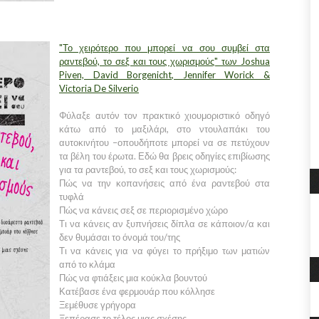
"Το χειρότερο που μπορεί να σου συμβεί στα
ραντεβού, το σεξ και τους χωρισμούς" των Joshua
Piven, David Borgenicht, Jennifer Worick &
Victoria De Silverio
Φύλαξε αυτόν τον πρακτικό χιουμοριστικό οδηγό
κάτω από το μαξιλάρι, στο ντουλαπάκι του
αυτοκινήτου –οπουδήποτε μπορεί να σε πετύχουν
τα βέλη του έρωτα. Εδώ θα βρεις οδηγίες επιβίωσης
για τα ραντεβού, το σεξ και τους χωρισμούς:
Πώς να την κοπανήσεις από ένα ραντεβού στα
τυφλά
Πώς να κάνεις σεξ σε περιορισμένο χώρο
Τι να κάνεις αν ξυπνήσεις δίπλα σε κάποιον/α και
δεν θυμάσαι το όνομά του/της
Τι να κάνεις για να φύγει το πρήξιμο των ματιών
από το κλάμα
Πώς να φτιάξεις μια κούκλα βουντού
Κατέβασε ένα φερμουάρ που κόλλησε
Ξεμέθυσε γρήγορα
Ξεπέρασε το τέλος μιας σχέσης