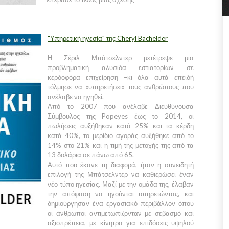
"Υπηρετική ηγεσία" της Cheryl Bachelder
Η Σέριλ Μπάτσελντερ μετέτρεψε μια
προβληματική αλυσίδα εστιατορίων σε
κερδοφόρα επιχείρηση –κι όλα αυτά επειδή
τόλμησε να «υπηρετήσει» τους ανθρώπους που
ανέλαβε να ηγηθεί.
Από το 2007 που ανέλαβε Διευθύνουσα
Σύμβουλος της Popeyes έως το 2014, οι
πωλήσεις αυξήθηκαν κατά 25% και τα κέρδη
κατά 40%, το μερίδιο αγοράς αυξήθηκε από το
14% στο 21% και η τιμή της μετοχής της από τα
13 δολάρια σε πάνω από 65.
Αυτό που έκανε τη διαφορά, ήταν η συνειδητή
επιλογή της Μπάτσελντερ να καθιερώσει έναν
νέο τύπο ηγεσίας. Μαζί με την ομάδα της, έλαβαν
την απόφαση να ηγούνται υπηρετώντας, και
δημιούργησαν ένα εργασιακό περιβάλλον όπου
οι άνθρωποι αντιμετωπίζονταν με σεβασμό και
αξιοπρέπεια, με κίνητρα για επιδόσεις υψηλού