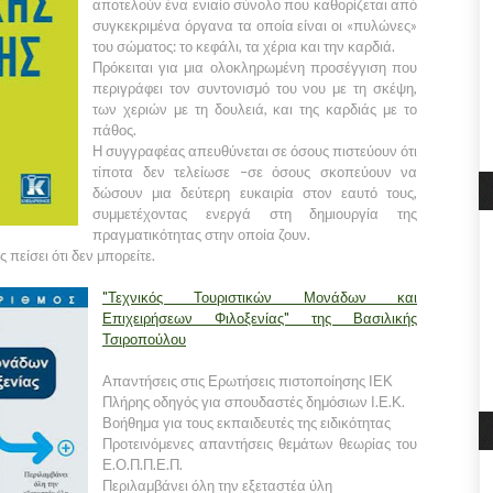
αποτελούν ένα ενιαίο σύνολο που καθορίζεται από
συγκεκριμένα όργανα τα οποία είναι οι «πυλώνες»
του σώματος: το κεφάλι, τα χέρια και την καρδιά.
Πρόκειται για μια ολοκληρωμένη προσέγγιση που
περιγράφει τον συντονισμό του νου με τη σκέψη,
των χεριών με τη δουλειά, και της καρδιάς με το
πάθος.
Η συγγραφέας απευθύνεται σε όσους πιστεύουν ότι
τίποτα δεν τελείωσε –σε όσους σκοπεύουν να
δώσουν μια δεύτερη ευκαιρία στον εαυτό τους,
συμμετέχοντας ενεργά στη δημιουργία της
πραγματικότητας στην οποία ζουν.
πείσει ότι δεν μπορείτε.
"Τεχνικός Τουριστικών Μονάδων και
Επιχειρήσεων Φιλοξενίας" της Βασιλικής
Τσιροπούλου
Απαντήσεις στις Ερωτήσεις πιστοποίησης ΙΕΚ
Πλήρης οδηγός για σπουδαστές δημόσιων Ι.Ε.Κ.
Βοήθημα για τους εκπαιδευτές της ειδικότητας
Προτεινόμενες απαντήσεις θεμάτων θεωρίας του
Ε.Ο.Π.Π.Ε.Π.
Περιλαμβάνει όλη την εξεταστέα ύλη