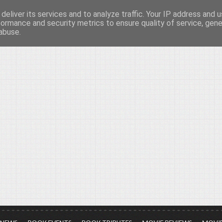
deliver its services and to analyze traffic. Your IP address and 
νών...
formance and security metrics to ensure quality of service, gen
abuse.
ια τον πολιτισμό, σε κάθε του μορφή και έκταση...