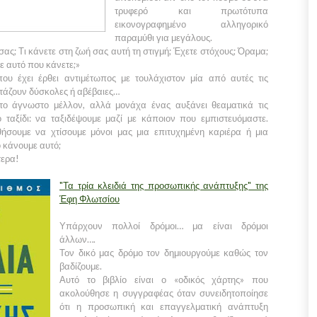
τρυφερό και πρωτότυπα
εικονογραφημένο αλληγορικό
παραμύθι για μεγάλους.
σας; Τι κάνετε στη ζωή σας αυτή τη στιγμή; Έχετε στόχους; Όραμα;
ε αυτό που κάνετε;»
ου έχει έρθει αντιμέτωπος με τουλάχιστον μία από αυτές τις
ντάζουν δύσκολες ή αβέβαιες…
το άγνωστο μέλλον, αλλά μονάχα ένας αυξάνει θεαματικά τις
 ταξίδι: να ταξιδέψουμε μαζί με κάποιον που εμπιστευόμαστε.
σουμε να χτίσουμε μόνοι μας μια επιτυχημένη καριέρα ή μια
ο κάνουμε αυτό;
τερα!
"Τα τρία κλειδιά της προσωπικής ανάπτυξης" της
Έφη Φλωτσίου
Υπάρχουν πολλοί δρόμοι… μα είναι δρόμοι
άλλων….
Τον δικό μας δρόμο τον δημιουργούμε καθώς τον
βαδίζουμε.
Αυτό το βιβλίο είναι ο «οδικός χάρτης» που
ακολούθησε η συγγραφέας όταν συνειδητοποίησε
ότι η προσωπική και επαγγελματική ανάπτυξη