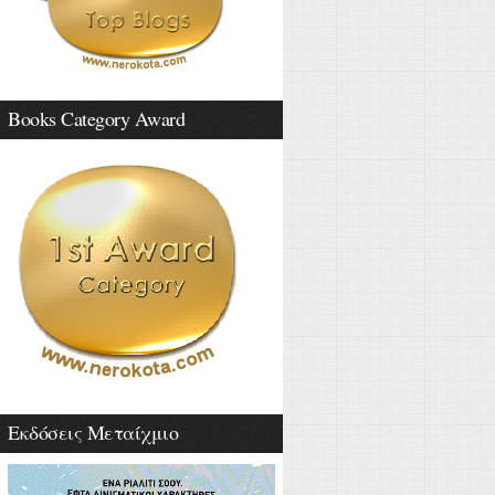
Books Category Award
Εκδόσεις Μεταίχμιο