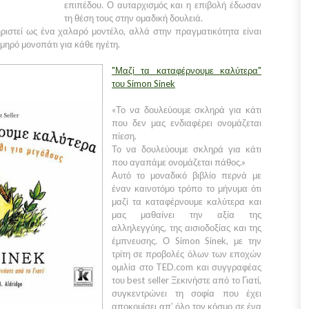
επιπέδου. Ο αυταρχισμός και η επιβολή έδωσαν
τη θέση τους στην ομαδική δουλειά.
ριστεί ως ένα χαλαρό μοντέλο, αλλά στην πραγματικότητα είναι
μηρό μονοπάτι για κάθε ηγέτη.
"Μαζί τα καταφέρνουμε καλύτερα"
του Simon Sinek
«Το να δουλεύουμε σκληρά για κάτι
που δεν μας ενδιαφέρει ονομάζεται
πίεση.
Το να δουλεύουμε σκληρά για κάτι
που αγαπάμε ονομάζεται πάθος.»
Αυτό το μοναδικό βιβλίο περνά με
έναν καινοτόμο τρόπο το μήνυμα ότι
μαζί τα καταφέρνουμε καλύτερα και
μας μαθαίνει την αξία της
αλληλεγγύης, της αισιοδοξίας και της
έμπνευσης. Ο Simon Sinek, με την
τρίτη σε προβολές όλων των εποχών
ομιλία στο TED.com και συγγραφέας
του best seller Ξεκινήστε από το Γιατί,
συγκεντρώνει τη σοφία που έχει
αποκομίσει απ’ όλο τον κόσμο σε ένα