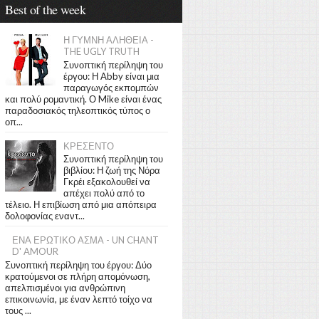
Best of the week
Η ΓΥΜΝΗ ΑΛΗΘΕΙΑ -
THE UGLY TRUTH
Συνοπτική περίληψη του
έργου: Η Abby είναι μια
παραγωγός εκπομπών
και πολύ ρομαντική. Ο Mike είναι ένας
παραδοσιακός τηλεοπτικός τύπος ο
οπ...
ΚΡΕΣΕΝΤΟ
Συνοπτική περίληψη του
βιβλίου: Η ζωή της Νόρα
Γκρέι εξακολουθεί να
απέχει πολύ από το
τέλειο. Η επιβίωση από μια απόπειρα
δολοφονίας εναντ...
ΕΝΑ ΕΡΩΤΙΚΟ ΑΣΜΑ - UN CHANT
D' AMOUR
Συνοπτική περίληψη του έργου: Δύο
κρατούμενοι σε πλήρη απομόνωση,
απελπισμένοι για ανθρώπινη
επικοινωνία, με έναν λεπτό τοίχο να
τους ...