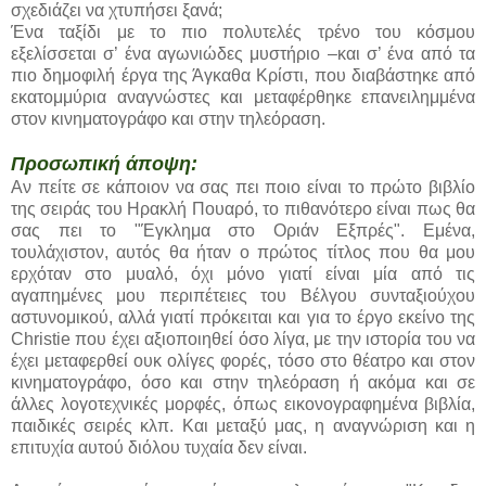
σχεδιάζει να χτυπήσει ξανά;
Ένα ταξίδι με το πιο πολυτελές τρένο του κόσμου
εξελίσσεται σ’ ένα αγωνιώδες μυστήριο –και σ’ ένα από τα
πιο δημοφιλή έργα της Άγκαθα Κρίστι, που διαβάστηκε από
εκατομμύρια αναγνώστες και μεταφέρθηκε επανειλημμένα
στον κινηματογράφο και στην τηλεόραση.
Προσωπική άποψη:
Αν πείτε σε κάποιον να σας πει ποιο είναι το πρώτο βιβλίο
της σειράς του Ηρακλή Πουαρό, το πιθανότερο είναι πως θα
σας πει το "Έγκλημα στο Οριάν Εξπρές". Εμένα,
τουλάχιστον, αυτός θα ήταν ο πρώτος τίτλος που θα μου
ερχόταν στο μυαλό, όχι μόνο γιατί είναι μία από τις
αγαπημένες μου περιπέτειες του Βέλγου συνταξιούχου
αστυνομικού, αλλά γιατί πρόκειται και για το έργο εκείνο της
Christie που έχει αξιοποιηθεί όσο λίγα, με την ιστορία του να
έχει μεταφερθεί ουκ ολίγες φορές, τόσο στο θέατρο και στον
κινηματογράφο, όσο και στην τηλεόραση ή ακόμα και σε
άλλες λογοτεχνικές μορφές, όπως εικονογραφημένα βιβλία,
παιδικές σειρές κλπ. Και μεταξύ μας, η αναγνώριση και η
επιτυχία αυτού διόλου τυχαία δεν είναι.