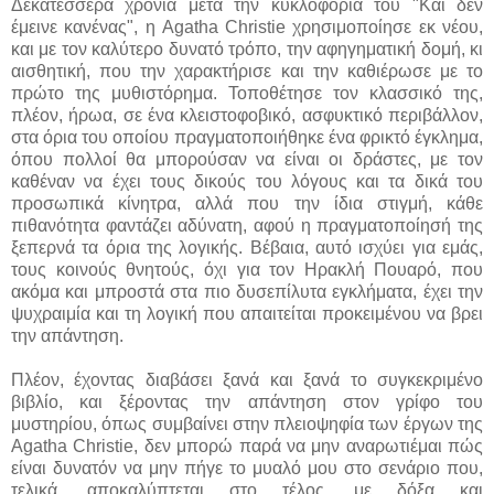
Δεκατέσσερα χρόνια μετά την κυκλοφορία του "Και δεν
έμεινε κανένας", η Agatha Christie χρησιμοποίησε εκ νέου,
και με τον καλύτερο δυνατό τρόπο, την αφηγηματική δομή, κι
αισθητική, που την χαρακτήρισε και την καθιέρωσε με το
πρώτο της μυθιστόρημα. Τοποθέτησε τον κλασσικό της,
πλέον, ήρωα, σε ένα κλειστοφοβικό, ασφυκτικό περιβάλλον,
στα όρια του οποίου πραγματοποιήθηκε ένα φρικτό έγκλημα,
όπου πολλοί θα μπορούσαν να είναι οι δράστες, με τον
καθέναν να έχει τους δικούς του λόγους και τα δικά του
προσωπικά κίνητρα, αλλά που την ίδια στιγμή, κάθε
πιθανότητα φαντάζει αδύνατη, αφού η πραγματοποίησή της
ξεπερνά τα όρια της λογικής. Βέβαια, αυτό ισχύει για εμάς,
τους κοινούς θνητούς, όχι για τον Ηρακλή Πουαρό, που
ακόμα και μπροστά στα πιο δυσεπίλυτα εγκλήματα, έχει την
ψυχραιμία και τη λογική που απαιτείται προκειμένου να βρει
την απάντηση.
Πλέον, έχοντας διαβάσει ξανά και ξανά το συγκεκριμένο
βιβλίο, και ξέροντας την απάντηση στον γρίφο του
μυστηρίου, όπως συμβαίνει στην πλειοψηφία των έργων της
Agatha Christie, δεν μπορώ παρά να μην αναρωτιέμαι πώς
είναι δυνατόν να μην πήγε το μυαλό μου στο σενάριο που,
τελικά, αποκαλύπτεται στο τέλος, με δόξα και