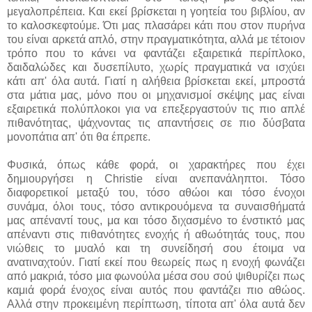
μεγαλοπρέπεια. Και εκεί βρίσκεται η γοητεία του βιβλίου, αν
το καλοσκεφτούμε. Ότι μας πλασάρει κάτι που στον πυρήνα
του είναι αρκετά απλό, στην πραγματικότητα, αλλά με τέτοιον
τρόπο που το κάνει να φαντάζει εξαιρετικά περίπλοκο,
δαιδαλώδες και δυσεπίλυτο, χωρίς πραγματικά να ισχύει
κάτι απ' όλα αυτά. Γιατί η αλήθεια βρίσκεται εκεί, μπροστά
στα μάτια μας, μόνο που οι μηχανισμοί σκέψης μας είναι
εξαιρετικά πολύπλοκοι για να επεξεργαστούν τις πιο απλέ
πιθανότητας, ψάχνοντας τις απαντήσεις σε πιο δύσβατα
μονοπάτια απ' ότι θα έπρεπε.
Φυσικά, όπως κάθε φορά, οι χαρακτήρες που έχει
δημιουργήσει η Christie είναι ανεπανάληπτοι. Τόσο
διαφορετικοί μεταξύ του, τόσο αθώοι και τόσο ένοχοι
συνάμα, όλοι τους, τόσο αντικρουόμενα τα συναισθήματά
μας απέναντί τους, μα και τόσο διχασμένο το ένστικτό μας
απέναντι στις πιθανότητες ενοχής ή αθωότητάς τους, που
νιώθεις το μυαλό και τη συνείδησή σου έτοιμα να
ανατιναχτούν. Γιατί εκεί που θεωρείς πως η ενοχή φωνάζει
από μακριά, τόσο μια φωνούλα μέσα σου σού ψιθυρίζει πως
καμιά φορά ένοχος είναι αυτός που φαντάζει πιο αθώος.
Αλλά στην προκειμένη περίπτωση, τίποτα απ' όλα αυτά δεν