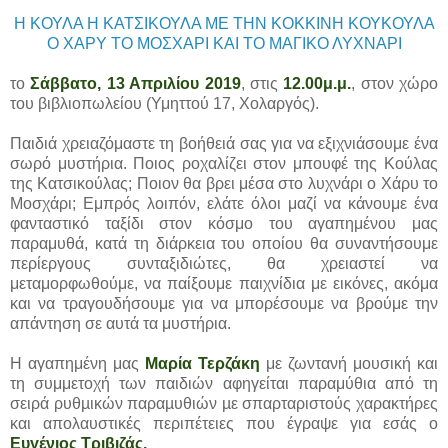
Η ΚΟΥΛΑ Η ΚΑΤΣΙΚΟΥΛΑ ΜΕ ΤΗΝ ΚΟΚΚΙΝΗ ΚΟΥΚΟΥΛΑ
Ο ΧΑΡΥ ΤΟ ΜΟΣΧΑΡΙ ΚΑΙ ΤΟ ΜΑΓΙΚΟ ΛΥΧΝΑΡΙ
το
Σάββατο, 13 Απριλίου 2019
, στις
12.00μ.μ.
, στον χώρο
του βιβλιοπωλείου (Υμηττού 17, Χολαργός).
Παιδιά χρειαζόμαστε τη βοήθειά σας για να εξιχνιάσουμε ένα
σωρό μυστήρια. Ποιος ροχαλίζει στον μπουφέ της Κούλας
της Κατσικούλας; Ποιον θα βρει μέσα στο λυχνάρι ο Χάρυ το
Μοσχάρι; Εμπρός λοιπόν, ελάτε όλοι μαζί να κάνουμε ένα
φανταστικό ταξίδι στον κόσμο του αγαπημένου μας
παραμυθά, κατά τη διάρκεια του οποίου θα συναντήσουμε
περίεργους συνταξιδιώτες, θα χρειαστεί να
μεταμορφωθούμε, να παίξουμε παιχνίδια με εικόνες, ακόμα
και να τραγουδήσουμε για να μπορέσουμε να βρούμε την
απάντηση σε αυτά τα μυστήρια.
Η αγαπημένη μας
Μαρία Τερζάκη
με ζωντανή μουσική και
τη συμμετοχή των παιδιών αφηγείται παραμύθια από τη
σειρά ρυθµικών παραµυθιών µε σπαρταριστούς χαρακτήρες
και απολαυστικές περιπέτειες που έγραψε για εσάς ο
Ευγένιος Τριβιζάς.