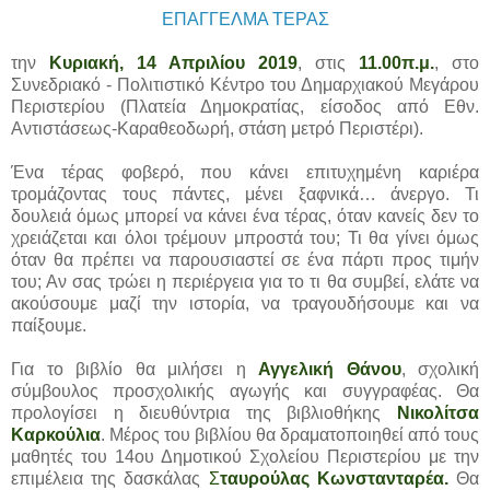
ΕΠΑΓΓΕΛΜΑ ΤΕΡΑΣ
την
Κυριακή, 14 Απριλίου 2019
, στις
11.00π.μ.
, στο
Συνεδριακό - Πολιτιστικό Κέντρο του Δημαρχιακού Μεγάρου
Περιστερίου (Πλατεία Δημοκρατίας, είσοδος από Εθν.
Αντιστάσεως-Καραθεοδωρή, στάση μετρό Περιστέρι).
Ένα τέρας φοβερό, που κάνει επιτυχημένη καριέρα
τρομάζοντας τους πάντες, μένει ξαφνικά… άνεργο. Τι
δουλειά όμως μπορεί να κάνει ένα τέρας, όταν κανείς δεν το
χρειάζεται και όλοι τρέμουν μπροστά του; Τι θα γίνει όμως
όταν θα πρέπει να παρουσιαστεί σε ένα πάρτι προς τιμήν
του; Αν σας τρώει η περιέργεια για το τι θα συμβεί, ελάτε να
ακούσουμε μαζί την ιστορία, να τραγουδήσουμε και να
παίξουμε.
Για το βιβλίο θα μιλήσει η
Αγγελική Θάνου
, σχολική
σύμβουλος προσχολικής αγωγής και συγγραφέας. Θα
προλογίσει η διευθύντρια της βιβλιοθήκης
Νικολίτσα
Καρκούλια
. Μέρος του βιβλίου θα δραματοποιηθεί από τους
μαθητές του 14ου Δημοτικού Σχολείου Περιστερίου με την
επιμέλεια της δασκάλας
Σ
ταυρούλας Κωνστανταρέα.
Θα