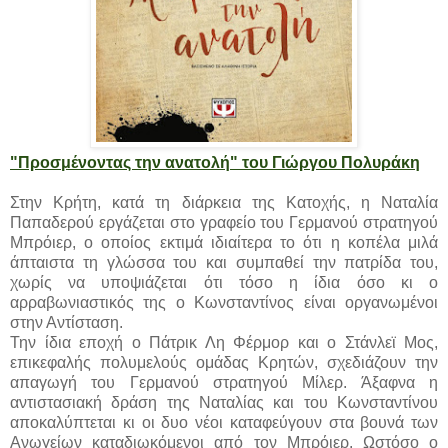
"Προσμένοντας την ανατολή" του Γιώργου Πολυράκη
Στην Κρήτη, κατά τη διάρκεια της Κατοχής, η Ναταλία
Παπαδερού εργάζεται στο γραφείο του Γερμανού στρατηγού
Μπρόιερ, ο οποίος εκτιμά ιδιαίτερα το ότι η κοπέλα μιλά
άπταιστα τη γλώσσα του και συμπαθεί την πατρίδα του,
χωρίς να υποψιάζεται ότι τόσο η ίδια όσο κι ο
αρραβωνιαστικός της ο Κωνσταντίνος είναι οργανωμένοι
στην Αντίσταση.
Την ίδια εποχή ο Πάτρικ Λη Φέρμορ και ο Στάνλεϊ Μος,
επικεφαλής πολυμελούς ομάδας Κρητών, σχεδιάζουν την
απαγωγή του Γερμανού στρατηγού Μίλερ. Άξαφνα η
αντιστασιακή δράση της Ναταλίας και του Κωνσταντίνου
αποκαλύπτεται κι οι δυο νέοι καταφεύγουν στα βουνά των
Ανωγείων καταδιωκόμενοι από τον Μπρόιερ. Ωστόσο ο