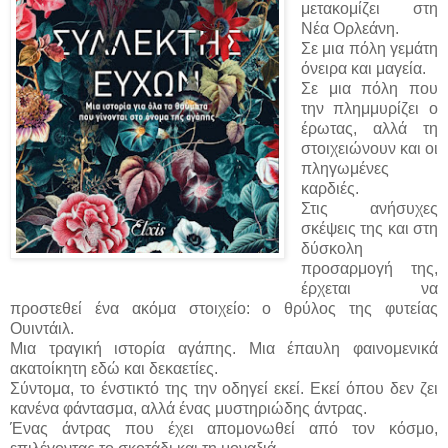
μετακομίζει στη
Νέα Ορλεάνη.
Σε μια πόλη γεμάτη
όνειρα και μαγεία.
Σε μια πόλη που
την πλημμυρίζει ο
έρωτας, αλλά τη
στοιχειώνουν και οι
πληγωμένες
καρδιές.
Στις ανήσυχες
σκέψεις της και στη
δύσκολη
προσαρμογή της,
έρχεται να
προστεθεί ένα ακόμα στοιχείο: ο θρύλος της φυτείας
Ουιντάιλ.
Μια τραγική ιστορία αγάπης. Μια έπαυλη φαινομενικά
ακατοίκητη εδώ και δεκαετίες.
Σύντομα, το ένστικτό της την οδηγεί εκεί. Εκεί όπου δεν ζει
κανένα φάντασμα, αλλά ένας μυστηριώδης άντρας.
Ένας άντρας που έχει απομονωθεί από τον κόσμο,