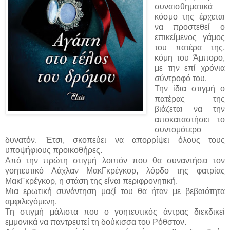
συναισθηματικά
κόσμο της έρχεται
να προστεθεί ο
επικείμενος γάμος
του πατέρα της,
κόμη του Άμπορο,
με την επί χρόνια
σύντροφό του.
Την ίδια στιγμή ο
πατέρας της
βιάζεται να την
αποκαταστήσει το
συντομότερο
δυνατόν. Έτσι, σκοπεύει να απορρίψει όλους τους
υποψήφιους προικοθήρες.
Από την πρώτη στιγμή λοιπόν που θα συναντήσει τον
γοητευτικό Λάχλαν ΜακΓκρέγκορ, λόρδο της φατρίας
ΜακΓκρέγκορ, η στάση της είναι περιφρονητική.
Μια ερωτική συνάντηση μαζί του θα ήταν με βεβαιότητα
αμφιλεγόμενη.
Τη στιγμή μάλιστα που ο γοητευτικός άντρας διεκδικεί
εμμονικά να παντρευτεί τη δούκισσα του Ρόθστον.