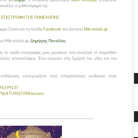
ουσιάζει το μυθιστόρημά της
 ΕΠΙΣΤΡΟΦΗ ΤΗΣ ΠΗΝΕΛΟΠΗΣ
ρμα Ζοοm και τη σελίδα
Facebook
του Δικτύου
Μikrasiatis.gr
.
υ Mikrasiatis.gr,
Δημήτρης Παντέλας
.
, το ταξίδι επιστροφής μιας γυναίκας που αναζητά το παρελθόν
πολλές αποκαλύψεις. Ένα σεργιάνι στη Σμύρνη του χθες και του
εκδήλωση, καταχωρήστε τους απαραίτητους κωδικούς στην
37619913?
Vp4TU9iQT09#success
_____________________________________________________________