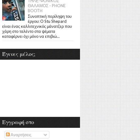
ΤΗΛΕ-ΦΟΝΙΚΟΣ
ΘΑΛΑΜΟΣ - PHONE
BOOTH
Συνοπτική περίληψη του
έργου: Ο Stu Shepard
είναι ένας καλλιτεχνικός μάνατζερ που
χάρη στο ταλέντο στα ψέματα
καταφέρνει όχι μόνο να επιβιώ...
Έγινες μέλος;
Εγγραφή στο
Αναρτήσεις