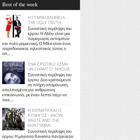
Best of the week
Η ΓΥΜΝΗ ΑΛΗΘΕΙΑ -
THE UGLY TRUTH
Συνοπτική περίληψη του
έργου: Η Abby είναι μια
παραγωγός εκπομπών
και πολύ ρομαντική. Ο Mike είναι ένας
παραδοσιακός τηλεοπτικός τύπος ο
οπ...
ΕΝΑ ΕΡΩΤΙΚΟ ΑΣΜΑ -
UN CHANT D' AMOUR
Συνοπτική περίληψη του
έργου: Δύο κρατούμενοι
σε πλήρη απομόνωση,
απελπισμένοι για ανθρώπινη
επικοινωνία, με έναν λεπτό τοίχο να
τους ...
Η ΧΙΟΝΑΤΗ ΚΑΙ Ο
ΚΥΝΗΓΟΣ - SNOW
WHITE AND THE
HUNTSMAN
Συνοπτική περίληψη του
έργου: Η μάγισσα Ravenna παντρεύεται