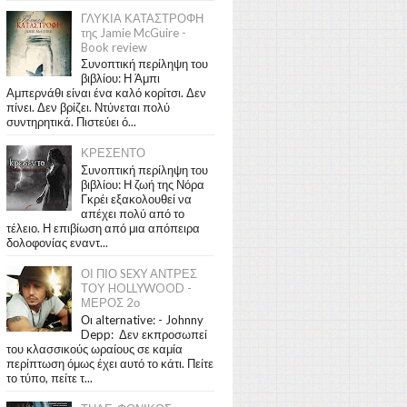
ΓΛΥΚΙΑ ΚΑΤΑΣΤΡΟΦΗ
της Jamie McGuire -
Book review
Συνοπτική περίληψη του
βιβλίου: Η Άμπι
Αμπερνάθι είναι ένα καλό κορίτσι. Δεν
πίνει. Δεν βρίζει. Ντύνεται πολύ
συντηρητικά. Πιστεύει ό...
ΚΡΕΣΕΝΤΟ
Συνοπτική περίληψη του
βιβλίου: Η ζωή της Νόρα
Γκρέι εξακολουθεί να
απέχει πολύ από το
τέλειο. Η επιβίωση από μια απόπειρα
δολοφονίας εναντ...
ΟΙ ΠΙΟ SEXY ΑΝΤΡΕΣ
ΤΟΥ HOLLYWOOD -
ΜΕΡΟΣ 2ο
Οι alternative: - Johnny
Depp: Δεν εκπροσωπεί
του κλασσικούς ωραίους σε καμία
περίπτωση όμως έχει αυτό το κάτι. Πείτε
το τύπο, πείτε τ...