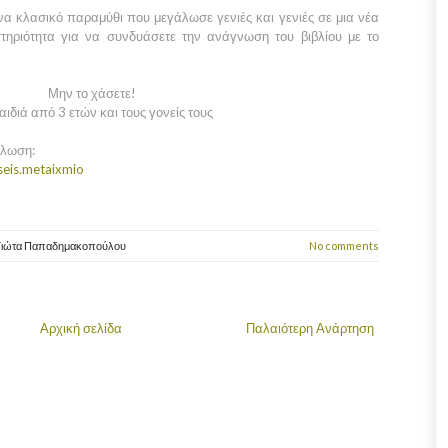
να κλασικό παραμύθι που μεγάλωσε γενιές και γενιές σε μια νέα
στηριότητα για να συνδυάσετε την ανάγνωση του βιβλίου με το
Μην το χάσετε!
αιδιά από 3 ετών και τους γονείς τους
ήλωση:
eis.metaixmio
Γιώτα Παπαδημακοπούλου
No comments
Αρχική σελίδα
Παλαιότερη Ανάρτηση