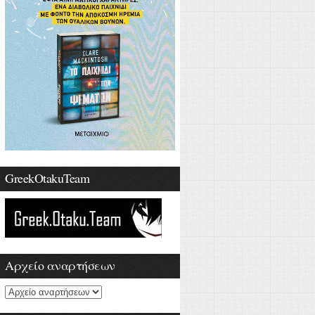
GreekOtakuTeam
Αρχείο αναρτήσεων