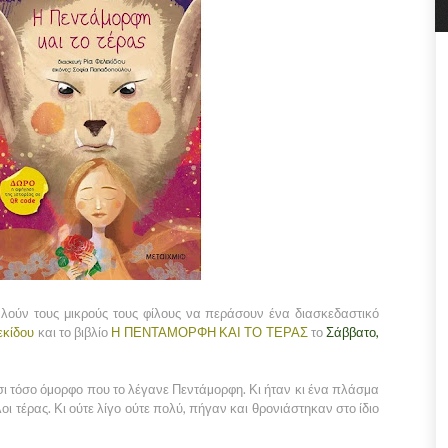
ούν τους μικρούς τους φίλους να περάσουν ένα διασκεδαστικό
εκίδου
και το βιβλίο
Η ΠΕΝΤΑΜΟΡΦΗ ΚΑΙ ΤΟ ΤΕΡΑΣ
το
Σάββατο,
σι τόσο όµορφο που το λέγανε Πεντάµορφη. Κι ήταν κι ένα πλάσµα
ι τέρας. Κι ούτε λίγο ούτε πολύ, πήγαν και θρονιάστηκαν στο ίδιο