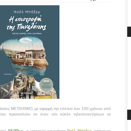
 εκδόσεις ΜΕΤΑΙΧΜΙΟ, με αφορμή την επέτειο των 100 χρόνων από
, σας προσκαλούν σε έναν νέο κύκλο τηλεσυναντήσεων τα
 στις
19.00μ.μ.
, η ιστορικός-ερευνήτρια
Νοέλ Μπάξερ
, απόγονος