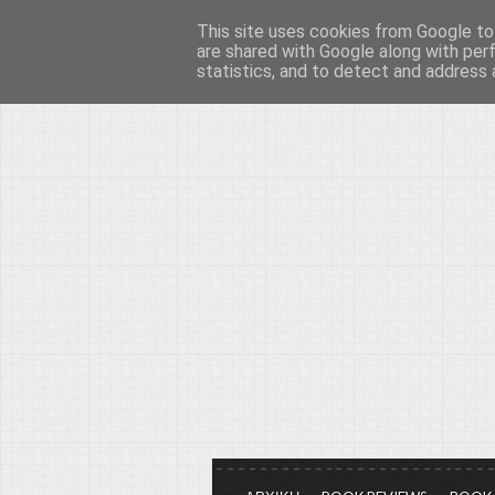
This site uses cookies from Google to 
Το μεγαλείο των Τεχ
are shared with Google along with per
statistics, and to detect and address 
Είμαστε πάντα εδώ για να μιλάμε γ