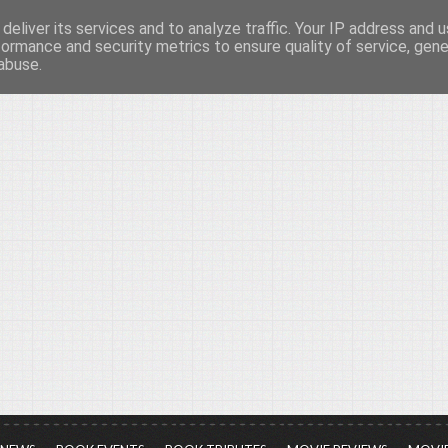
deliver its services and to analyze traffic. Your IP address and 
νών...
formance and security metrics to ensure quality of service, gen
abuse.
ια τον πολιτισμό, σε κάθε του μορφή και έκταση...