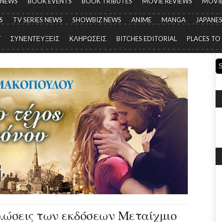
 NEWS
BOOK EVENTS
BOOK TRIBUTES
MOVIE REVIEWS
MOVIE
S
TV SERIES NEWS
SHOWBIZ NEWS
ANIME
MANGA
JAPANES
Y
ΣΥΝΕΝΤΕΥΞΕΙΣ
ΚΛΗΡΩΣΕΙΣ
BITCHES EDITORIAL
PLACES TO
ηλώσεις των εκδόσεων Μεταίχμιο