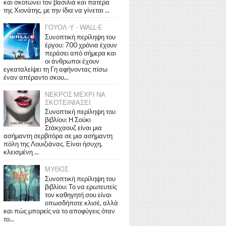
και σκοτώνει τον βασιλιά και πατέρα
της Χιονάτης, με την ίδια να γίνεται ...
ΓΟΥΟΛ-Υ - WALL-E
Συνοπτική περίληψη του
έργου: 700 χρόνια έχουν
περάσει από σήμερα και
οι άνθρωποι έχουν
εγκαταλείψει τη Γη αφήνοντας πίσω
έναν απέραντο σκου...
ΝΕΚΡΟΣ ΜΕΧΡΙ ΝΑ
ΣΚΟΤΕΙΝΙΑΣΕΙ
Συνοπτική περίληψη του
βιβλίου: Η Σούκι
Στάκχαουζ είναι μια
ασήμαντη σερβιτόρα σε μια ασήμαντη
πόλη της Λουιζιάνας. Είναι ήσυχη,
κλεισμένη ...
ΜΥΘΟΣ
Συνοπτική περίληψη του
βιβλίου: Το να ερωτευτείς
τον καθηγητή σου είναι
οπωσδήποτε κλισέ, αλλά
και πώς μπορείς να το αποφύγεις όταν
το...