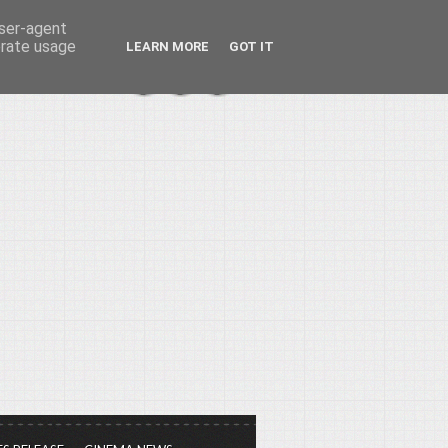
user-agent
erate usage
LEARN MORE
GOT IT