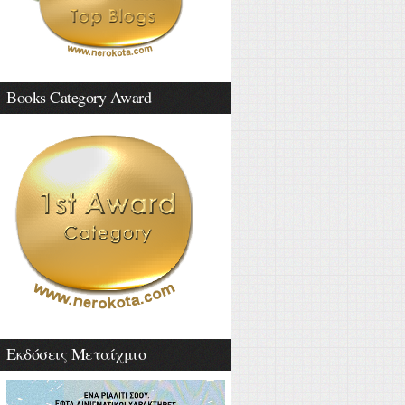
Books Category Award
Εκδόσεις Μεταίχμιο