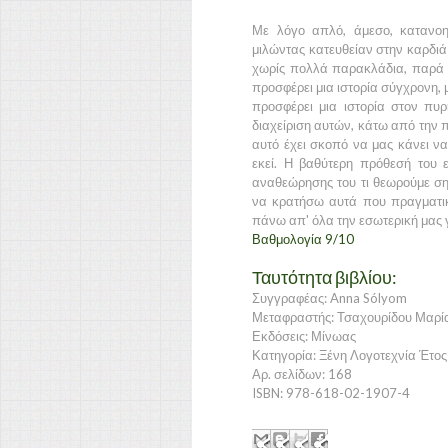
Με λόγο απλό, άμεσο, κατανοητ
μιλώντας κατευθείαν στην καρδι
χωρίς πολλά παρακλάδια, παρά μ
προσφέρει μια ιστορία σύγχρονη, μ
προσφέρει μια ιστορία στον πυ
διαχείριση αυτών, κάτω από την 
αυτό έχει σκοπό να μας κάνει ν
εκεί. Η βαθύτερη πρόθεσή του 
αναθεώρησης του τι θεωρούμε σημ
να κρατήσω αυτά που πραγματικά 
πάνω απ' όλα την εσωτερική μας 
Βαθμολογία 9/10
Ταυτότητα βιβλίου:
Συγγραφέας: Anna Sólyom
Μεταφραστής: Τσαχουρίδου Μαρί
Εκδόσεις: Μίνωας
Κατηγορία: Ξένη Λογοτεχνία Έτο
Αρ. σελίδων: 168
ISBN: 978-618-02-1907-4