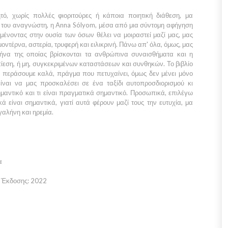
ό, χωρίς πολλές φιοριτούρες ή κάποια ποιητική διάθεση, μα
ά του αναγνώστη, η Anna Sólyom, μέσα από μια σύντομη αφήγηση
ένοντας στην ουσία των όσων θέλει να μοιραστεί μαζί μας, μας
οντέρνα, αστερία, τρυφερή και ειλικρινή. Πάνω απ' όλα, όμως, μας
ρήνα της οποίας βρίσκονται τα ανθρώπινα συναισθήματα και η
πίεση, ή μη, συγκεκριμένων καταστάσεων και συνθηκών. Το βιβλίο
α περάσουμε καλά, πράγμα που πετυχαίνει, όμως δεν μένει μόνο
είναι να μας προσκαλέσει σε ένα ταξίδι αυτοπροσδιορισμού κι
αντικό και τι είναι πραγματικά σημαντικό. Προσωπικά, επιλέγω
είναι σημαντικά, γιατί αυτά φέρουν μαζί τους την ευτυχία, μα
γαλήνη και ηρεμία.
α
ς Έκδοσης: 2022