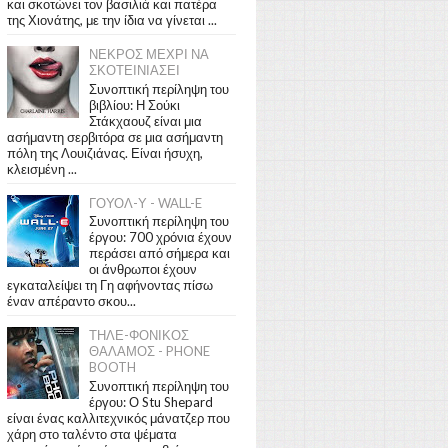
και σκοτώνει τον βασιλιά και πατέρα
της Χιονάτης, με την ίδια να γίνεται ...
ΝΕΚΡΟΣ ΜΕΧΡΙ ΝΑ
ΣΚΟΤΕΙΝΙΑΣΕΙ
Συνοπτική περίληψη του
βιβλίου: Η Σούκι
Στάκχαουζ είναι μια
ασήμαντη σερβιτόρα σε μια ασήμαντη
πόλη της Λουιζιάνας. Είναι ήσυχη,
κλεισμένη ...
ΓΟΥΟΛ-Υ - WALL-E
Συνοπτική περίληψη του
έργου: 700 χρόνια έχουν
περάσει από σήμερα και
οι άνθρωποι έχουν
εγκαταλείψει τη Γη αφήνοντας πίσω
έναν απέραντο σκου...
ΤΗΛΕ-ΦΟΝΙΚΟΣ
ΘΑΛΑΜΟΣ - PHONE
BOOTH
Συνοπτική περίληψη του
έργου: Ο Stu Shepard
είναι ένας καλλιτεχνικός μάνατζερ που
χάρη στο ταλέντο στα ψέματα