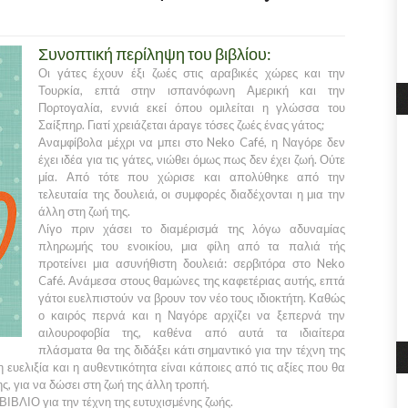
Συνοπτική περίληψη του βιβλίου:
Οι γάτες έχουν έξι ζωές στις αραβικές χώρες και την
Τουρκία, επτά στην ισπανόφωνη Αμερική και την
Πορτογαλία, εννιά εκεί όπου ομιλείται η γλώσσα του
Σαίξπηρ. Γιατί χρειάζεται άραγε τόσες ζωές ένας γάτος;
Αναμφίβολα μέχρι να μπει στο Neko Café, η Ναγόρε δεν
έχει ιδέα για τις γάτες, νιώθει όμως πως δεν έχει ζωή. Ούτε
μία. Από τότε που χώρισε και απολύθηκε από την
τελευταία της δουλειά, οι συμφορές διαδέχονται η μια την
άλλη στη ζωή της.
Λίγο πριν χάσει το διαμέρισμά της λόγω αδυναμίας
πληρωμής του ενοικίου, μια φίλη από τα παλιά τής
προτείνει μια ασυνήθιστη δουλειά: σερβιτόρα στο Neko
Café. Ανάμεσα στους θαμώνες της καφετέριας αυτής, επτά
γάτοι ευελπιστούν να βρουν τον νέο τους ιδιοκτήτη. Καθώς
ο καιρός περνά και η Ναγόρε αρχίζει να ξεπερνά την
αιλουροφοβία της, καθένα από αυτά τα ιδιαίτερα
πλάσματα θα της διδάξει κάτι σημαντικό για την τέχνη της
 ευελιξία και η αυθεντικότητα είναι κάποιες από τις αξίες που θα
ς, για να δώσει στη ζωή της άλλη τροπή.
ΙΒΛΙΟ για την τέχνη της ευτυχισμένης ζωής.