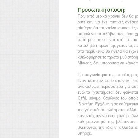
Προσωπική άποψη:
Πριν από μερικά χρόνια δεν θα μ
ούτε καν να έχει τυπικές σχέσεις
αίσθηση ότι παραείναι αμυντικές 
μπορώ να καταλάβω πως τόσα χρό
σπίτι μου, που είναι απ' τα π
καταλήξει η τρελή της γειτονιάς π
στα πέριξ -ενώ θα ήθελα να έχω 
κυκλοφόρησε το πρώτο μυθιστόρημ
Μίνωας, δεν μπορούσα να κάνω τ
Πρωταγωνίστρια της ιστορίας μας 
έναν κάποιον φόβο απέναντι σε 
ανακαλύψει περισσότερα για αυτέ
ενώ τα "χτυπήματα" δεν φαίνετα
Café, μόνιμοι θαμώνες του οποί
ιδιοκτήτη. Ερχόμενη σε καθημερι
της γι' αυτά τα πλάσματα, αλλά 
κάνοντάς την να δει τη ζωή με άλλ
καθημερινότητά της, βλέποντάς
βλέποντας την ίδια ν' αλλάζει 
υπήρχε.