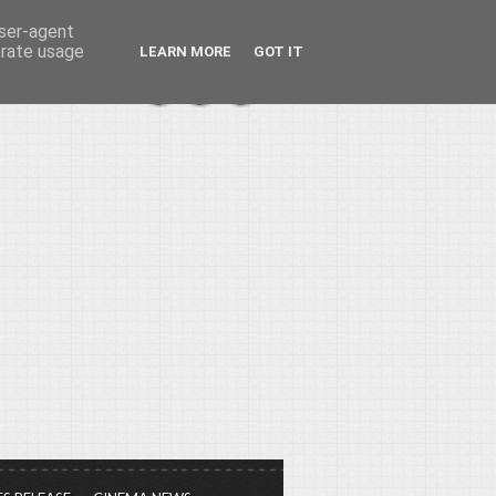
user-agent
erate usage
LEARN MORE
GOT IT