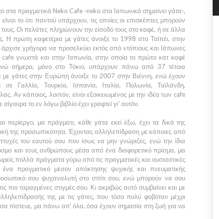
ται στα πραγματικά Neko Cafe -neko στα Ιαπωνικά σημαίνει γάτα-,
είναι το ότι παντού υπάρχουν, τις οποίες οι επισκέπτες μπορούν
 τους. Οι πελάτες πληρώνουν την είσοδό τους στο καφέ, ή σε άλλα
 Η πρώτη καφετέρια με γάτες άνοιξε το 1998 στο Ταϊπέι, στην
 άρχισε γρήγορα να προσελκύει εκτός από ντόπιους και Ιάπωνες
o cafe γνωστά και στην Ιαπωνία, στην οποία το πρώτο κατ καφέ
ενώ σήμερα, μόνο στο Τόκιο, υπάρχουν πάνω από 37 τέτοια
 με γάτες στην Ευρώπη άνοιξε το 2007 στην Βιέννη, ενώ έχουν
α σε Γαλλία, Τουρκία, Ισπανία, Ιταλία, Πολωνία, Ταϊλάνδη,
λας. Αν κάποιος, λοιπόν, είναι εξοικειωμένος με την ιδέα των cafe
ε σίγουρα το εν λόγω βιβλίο έχει γραφτεί γι' αυτόν.
ι περίεργο, μα πράγματι, κάθε γάτα εκεί έξω, έχει τα δικά της
δική της προσωπικότητα. Έχοντας αλληλεπίδραση με κάποιες από
 πτυχές του εαυτού σου που ίσως να μην γνώριζες, ενώ την ίδια
κόσμο και τους ανθρώπους μέσα από ένα διαφορετικό πρίσμα, μα
ωρείς πολλά πράγματα γύρω από τις πραγματικές και ουσιαστικές
αι ένα πραγματικό μέσον απόκτησης ψυχικής και πνευματικής
προσωπικό σου ψυχαναλυτή στο σπίτι σου, ενώ μπορούν να σου
ς πιο ταραγμένες στιγμές σου. Κι ακριβώς αυτό συμβαίνει και με
λληλεπίδρασής της με τις γάτες, που τόσο πολύ φοβόταν μέχρι
όσα πίστευε, μα πάνω απ' όλα, όσα έχουν σημασία στη ζωή για να