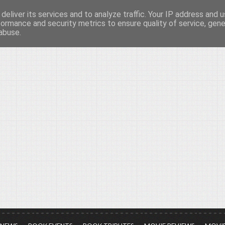
deliver its services and to analyze traffic. Your IP address and 
νών...
formance and security metrics to ensure quality of service, gen
abuse.
ια τον πολιτισμό, σε κάθε του μορφή και έκταση...