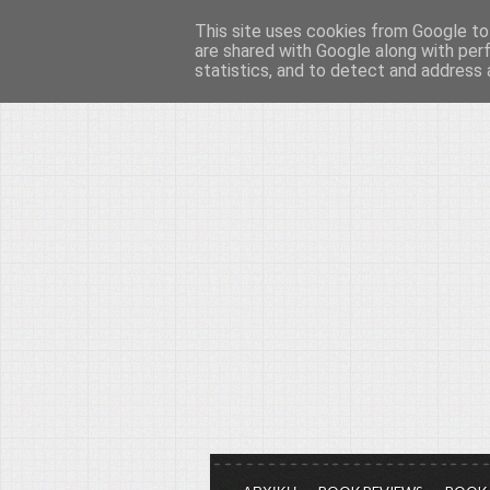
This site uses cookies from Google to 
Το μεγαλείο των Τεχ
are shared with Google along with per
statistics, and to detect and address 
Είμαστε πάντα εδώ για να μιλάμε γ