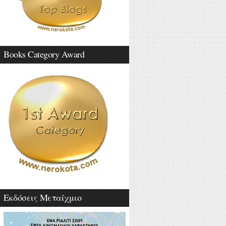
Books Category Award
Εκδόσεις Μεταίχμιο