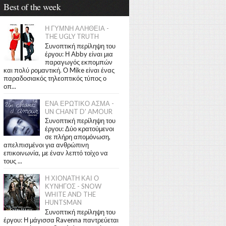
Best of the week
Η ΓΥΜΝΗ ΑΛΗΘΕΙΑ -
THE UGLY TRUTH
Συνοπτική περίληψη του
έργου: Η Abby είναι μια
παραγωγός εκπομπών
και πολύ ρομαντική. Ο Mike είναι ένας
παραδοσιακός τηλεοπτικός τύπος ο
οπ...
ΕΝΑ ΕΡΩΤΙΚΟ ΑΣΜΑ -
UN CHANT D' AMOUR
Συνοπτική περίληψη του
έργου: Δύο κρατούμενοι
σε πλήρη απομόνωση,
απελπισμένοι για ανθρώπινη
επικοινωνία, με έναν λεπτό τοίχο να
τους ...
Η ΧΙΟΝΑΤΗ ΚΑΙ Ο
ΚΥΝΗΓΟΣ - SNOW
WHITE AND THE
HUNTSMAN
Συνοπτική περίληψη του
έργου: Η μάγισσα Ravenna παντρεύεται