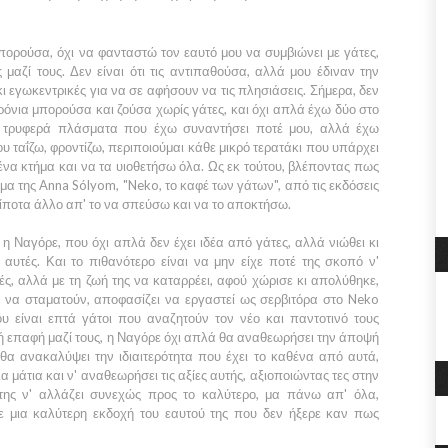
πορούσα, όχι να φανταστώ τον εαυτό μου να συμβιώνει με γάτες,
 μαζί τους. Δεν είναι ότι τις αντιπαθούσα, αλλά μου έδιναν την
κι εγωκεντρικές για να σε αφήσουν να τις πλησιάσεις. Σήμερα, δεν
νια μπορούσα και ζούσα χωρίς γάτες, και όχι απλά έχω δύο στο
ιο τρυφερά πλάσματα που έχω συναντήσει ποτέ μου, αλλά έχω
ου ταΐζω, φροντίζω, περιποιούμαι κάθε μικρό τερατάκι που υπάρχει
ένα κτήμα και να τα υιοθετήσω όλα. Ως εκ τούτου, βλέποντας πως
α της Anna Sólyom, "Neko, το καφέ των γάτων", από τις εκδόσεις
ίποτα άλλο απ' το να σπεύσω και να το αποκτήσω.
η Ναγόρε, που όχι απλά δεν έχει ιδέα από γάτες, αλλά νιώθει κι
αυτές. Και το πιθανότερο είναι να μην είχε ποτέ της σκοπό ν'
ς, αλλά με τη ζωή της να καταρρέει, αφού χώρισε κι απολύθηκε,
ι να σταματούν, αποφασίζει να εργαστεί ως σερβιτόρα στο Neko
ου είναι επτά γάτοι που αναζητούν τον νέο και παντοτινό τους
νή επαφή μαζί τους, η Ναγόρε όχι απλά θα αναθεωρήσει την άποψή
θα ανακαλύψει την ιδιαιτερότητα που έχει το καθένα από αυτά,
α μάτια και ν' αναθεωρήσει τις αξίες αυτής, αξιοποιώντας τες στην
 της ν' αλλάζει συνεχώς προς το καλύτερο, μα πάνω απ' όλα,
σε μια καλύτερη εκδοχή του εαυτού της που δεν ήξερε καν πως