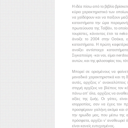
Η ιδέα πίσω από το βιβλίο βρίσκε
κύριο χαρακτηριστικό των οποίων 
να χαϊδέψουν και να παίξουν μαζί
καταστήματα την ώρα παραμονής.
πρωτεύουσα της Ταϊβάν, το οποίο
τουρίστες, κάνοντας έτσι τα nek
άνοιξε το 2004 στην Οσάκα, 
καταστήματα. Η πρώτη καφετέρια
ανοίξει αντίστοιχα καταστήματ
Σιγκαπούρη -και ναι, είμαι nerdου
αυτών, και της φιλοσοφίας του, τότ
Μπορεί σε ορισμένους να φαίνετα
μοναδικά χαρακτηριστικά και τη 
αυτές, αρχίζεις ν' ανακαλύπτεις
στιγμή αρχίζεις να βλέπεις τον 
πάνω απ' όλα, αρχίζεις να αναθε
αξίες της ζωής. Οι γάτες, είν
ισορροπίας, σαν να έχεις τον 
προσφέρουν γαλήνη ακόμα και στι
την ηρωίδα μας, που μέσω της α
πρόσφατα, αρχίζει ν' αναθεωρεί 
είναι κανείς ευτυχισμένος.