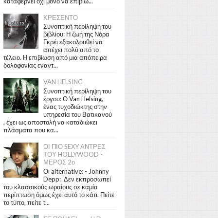
καταφέρνει όχι μόνο να επιβιώ...
ΚΡΕΣΕΝΤΟ
Συνοπτική περίληψη του
βιβλίου: Η ζωή της Νόρα
Γκρέι εξακολουθεί να
απέχει πολύ από το
τέλειο. Η επιβίωση από μια απόπειρα
δολοφονίας εναντ...
VAN HELSING
Συνοπτική περίληψη του
έργου: Ο Van Helsing,
ένας τυχοδιώκτης στην
υπηρεσία του Βατικανού
, έχει ως αποστολή να καταδιώκει
πλάσματα που κα...
ΟΙ ΠΙΟ SEXY ΑΝΤΡΕΣ
ΤΟΥ HOLLYWOOD -
ΜΕΡΟΣ 2ο
Οι alternative: - Johnny
Depp: Δεν εκπροσωπεί
του κλασσικούς ωραίους σε καμία
περίπτωση όμως έχει αυτό το κάτι. Πείτε
το τύπο, πείτε τ...