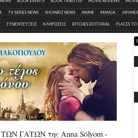
 NEWS
BOOK EVENTS
BOOK TRIBUTES
MOVIE REVIEWS
MOVIE
S
TV SERIES NEWS
SHOWBIZ NEWS
ANIME
MANGA
JAPANES
Y
ΣΥΝΕΝΤΕΥΞΕΙΣ
ΚΛΗΡΩΣΕΙΣ
BITCHES EDITORIAL
PLACES TO
ΤΩΝ ΓΑΤΩΝ της Anna Sólyom -