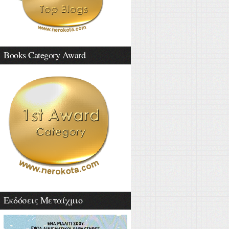
Books Category Award
Εκδόσεις Μεταίχμιο