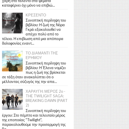
χάρη στο ταλέντο στα ψέματα
καταφέρνει όχι μόνο να επιβιώ...
ΚΡΕΣΕΝΤΟ
Συνοπτική περίληψη του
βιβλίου: Η ζωή της Νόρα
Γκρέι εξακολουθεί να
απέχει πολύ από το
τέλειο. Η επιβίωση από μια απόπειρα
δολοφονίας εναντ...
ΤΟ ΔΙΑΜΑΝΤΙ ΤΗΣ
ΕΡΗΜΟΥ
Συνοπτική περίληψη του
βιβλίου: Η Έλενα νομίζει
πως η ζωή της βρίσκεται
σε τάξη όταν ανακαλύπτει ότι ο
μέλλοντας σύζυγός της την απα...
ΧΑΡΑΥΓΗ: ΜΕΡΟΣ 2ο -
THE TWILIGHT SAGA:
BREAKING DAWN (PART
2)
Συνοπτική περίληψη του
έργου: Στο πέμπτο και τελευταίο μέρος
της εποποιίας "Twilight",
παρακολουθούμε την προσαρμογή της
Be...