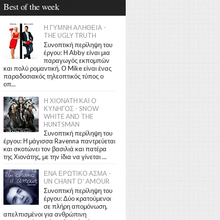
Best of the week
Η ΓΥΜΝΗ ΑΛΗΘΕΙΑ -
THE UGLY TRUTH
Συνοπτική περίληψη του
έργου: Η Abby είναι μια
παραγωγός εκπομπών
και πολύ ρομαντική. Ο Mike είναι ένας
παραδοσιακός τηλεοπτικός τύπος ο
οπ...
Η ΧΙΟΝΑΤΗ ΚΑΙ Ο
ΚΥΝΗΓΟΣ - SNOW
WHITE AND THE
HUNTSMAN
Συνοπτική περίληψη του
έργου: Η μάγισσα Ravenna παντρεύεται
και σκοτώνει τον βασιλιά και πατέρα
της Χιονάτης, με την ίδια να γίνεται ...
ΕΝΑ ΕΡΩΤΙΚΟ ΑΣΜΑ -
UN CHANT D' AMOUR
Συνοπτική περίληψη του
έργου: Δύο κρατούμενοι
σε πλήρη απομόνωση,
απελπισμένοι για ανθρώπινη