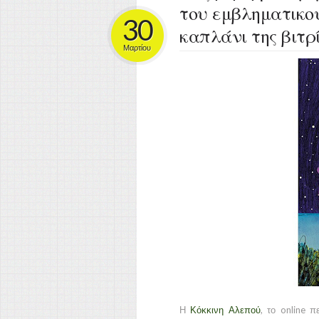
του εμβληματικού
30
καπλάνι της βιτρ
Μαρτίου
Η
Κόκκινη Αλεπού
, το online π