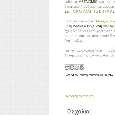
εκδόσεις
ΜΕΤΑΙΧΜΙΟ
σας προσκ
διαδικτυακή συζήτηση με αφορμή 
Ζέη
ΤΟ ΚΑΠΛΑΝΙ ΤΗΣ ΒΙΤΡΙΝΑΣ
Οι δημιουργοί κόμικς
Γεωργία Ζά
με τη
Βασιλεία Βαξεβάνη
από την
έχεις διαβάσει εκατό φορές από τ
σου, τι πρέπει να κάνεις όταν δεν
ένα καπλάνι.
Για να παρακολουθήσετε τη συζή
λογαριασμό της Κόκκινης Αλεπούς
Posted on
Τετάρτη, Μαρτίου 30, 2022
by
Νεότερη ανάρτηση
0 Σχόλια: