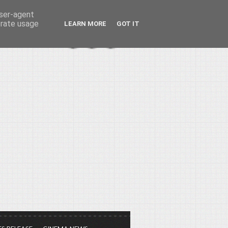
user-agent
erate usage
LEARN MORE
GOT IT