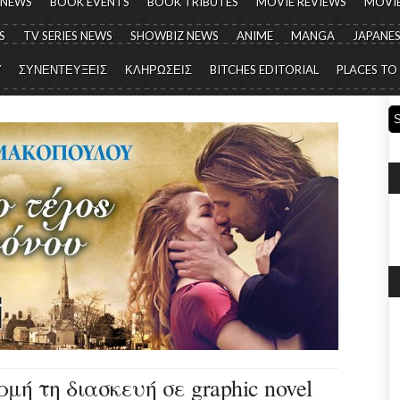
 NEWS
BOOK EVENTS
BOOK TRIBUTES
MOVIE REVIEWS
MOVIE
S
TV SERIES NEWS
SHOWBIZ NEWS
ANIME
MANGA
JAPANES
Y
ΣΥΝΕΝΤΕΥΞΕΙΣ
ΚΛΗΡΩΣΕΙΣ
BITCHES EDITORIAL
PLACES TO
μή τη διασκευή σε graphic novel