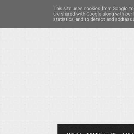
This site uses cookies from Google to 
Το μεγαλείο των Τεχ
are shared with Google along with per
statistics, and to detect and address 
Είμαστε πάντα εδώ για να μιλάμε γ