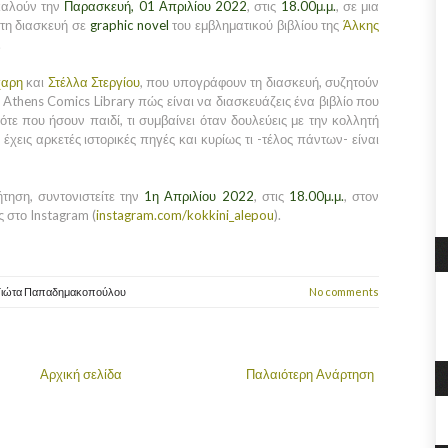
αλούν την
Παρασκευή, 01 Απριλίου 2022
, στις
18.00μ.μ.
, σε μια
τη διασκευή σε
graphic novel
του εμβληματικού βιβλίου της
Άλκης
.
χαρη
και
Στέλλα Στεργίου
, που υπογράφουν τη διασκευή, συζητούν
 Athens Comics Library πώς είναι να διασκευάζεις ένα βιβλίο που
ότε που ήσουν παιδί, τι συμβαίνει όταν δουλεύεις με την κολλητή
 έχεις αρκετές ιστορικές πηγές και κυρίως τι -τέλος πάντων- είναι
τηση, συντονιστείτε την
1η Απριλίου 2022
, στις
18.00μ.μ.
, στον
 στο Instagram (
instagram.com/kokkini_alepou
).
Γιώτα Παπαδημακοπούλου
No comments
Αρχική σελίδα
Παλαιότερη Ανάρτηση