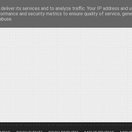
deliver its services and to analyze traffic. Your IP address and 
νών...
formance and security metrics to ensure quality of service, gen
abuse.
ια τον πολιτισμό, σε κάθε του μορφή και έκταση...