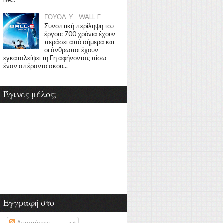
ΓΟΥΟΛ-Υ - WALL-E
Συνοπτική περίληψη του
έργου: 700 χρόνια έχουν
περάσει από σήμερα και
οι άνθρωποι έχουν
εγκαταλείψει τη Γη αφήνοντας πίσω
έναν απέραντο σκου...
Έγινες μέλος;
Εγγραφή στο
Αναρτήσεις