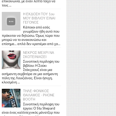
επικοινωνία, με έναν λεπτό τοίχο να
τους ...
Η ΕΚΔΟΣΗ ΤΟΥ 1ου
ΜΟΥ ΒΙΒΛΙΟΥ ΕΙΝΑΙ
ΓΕΓΟΝΟΣ
Κάποιοι από εσάς
γνωρίζουν ήδη αυτό που
πρόκειται να δηλώσω. Όμως τώρα που
μπορώ να το ανακοινώσω και
επίσημα... απλά δεν κρατιέμαι από χα...
ΝΕΚΡΟΣ ΜΕΧΡΙ ΝΑ
ΣΚΟΤΕΙΝΙΑΣΕΙ
Συνοπτική περίληψη του
βιβλίου: Η Σούκι
Στάκχαουζ είναι μια
ασήμαντη σερβιτόρα σε μια ασήμαντη
πόλη της Λουιζιάνας. Είναι ήσυχη,
κλεισμένη ...
ΤΗΛΕ-ΦΟΝΙΚΟΣ
ΘΑΛΑΜΟΣ - PHONE
BOOTH
Συνοπτική περίληψη του
έργου: Ο Stu Shepard
είναι ένας καλλιτεχνικός μάνατζερ που