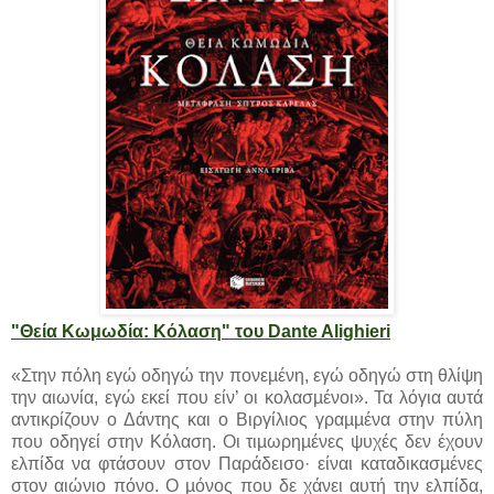
"Θεία Κωμωδία: Κόλαση" του Dante Alighieri
«Στην πόλη εγώ οδηγώ την πονεµένη, εγώ οδηγώ στη θλίψη
την αιωνία, εγώ εκεί που είν’ οι κολασµένοι». Τα λόγια αυτά
αντικρίζουν ο Δάντης και ο Βιργίλιος γραµµένα στην πύλη
που οδηγεί στην Κόλαση. Οι τιµωρηµένες ψυχές δεν έχουν
ελπίδα να φτάσουν στον Παράδεισο· είναι καταδικασµένες
στον αιώνιο πόνο. Ο µόνος που δε χάνει αυτή την ελπίδα,