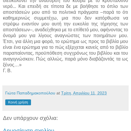
διευκολύνει την ανάσυρση του κουβά με το κρυστάλλινο
νερό... Και επειδή σε τίποτα δε με βοήθησε το όπλο των
αποστάσεών μου από τα πολιτικά πράγματα –παρά το ότι
καθημερινώς συμμετέχω, μια που δεν κατόρθωσα να
στρέψω εναντίον μου αυτή την ευκολία της τήρησης των
αποστάσεων–, αναδείχθηκα με το επίθετό μου, αφήνοντας το
όνομά μου για λίγους αναγνώστες των ποιημάτων μου.
Έτσι, για άλλη μια φορά, το ερώτημα ως προς τα βιβλία μου
είναι ένα ερώτημα για το πώς εξέρχεται κανείς από το βιβλίο
παραπαίοντας, προϋπόθεση συγχρόνως του βιβλίου και του
αναγιγνώσκειν. Πώς αλλιώς, παρά μόνο διαβάζοντάς τα ως
ξένος…»
Γ. Β.
Γιώτα Παπαδημακοπούλου
at
Τρίτη, Απριλίου 11, 2023
Κοινή χρήση
Δεν υπάρχουν σχόλια:
Δημοσίευση σχολίου