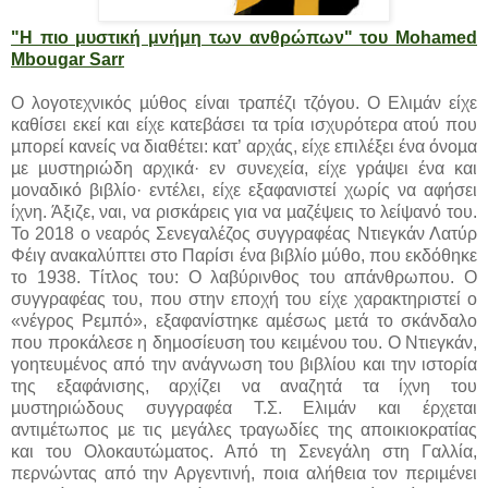
"Η πιο μυστική μνήμη των ανθρώπων" του Mohamed
Mbougar Sarr
Ο λογοτεχνικός µύθος είναι τραπέζι τζόγου. Ο Ελιµάν είχε
καθίσει εκεί και είχε κατεβάσει τα τρία ισχυρότερα ατού που
µπορεί κανείς να διαθέτει: κατ’ αρχάς, είχε επιλέξει ένα όνοµα
µε µυστηριώδη αρχικά· εν συνεχεία, είχε γράψει ένα και
µοναδικό βιβλίο· εντέλει, είχε εξαφανιστεί χωρίς να αφήσει
ίχνη. Άξιζε, ναι, να ρισκάρεις για να µαζέψεις το λείψανό του.
Το 2018 ο νεαρός Σενεγαλέζος συγγραφέας Ντιεγκάν Λατύρ
Φέιγ ανακαλύπτει στο Παρίσι ένα βιβλίο µύθο, που εκδόθηκε
το 1938. Τίτλος του: Ο λαβύρινθος του απάνθρωπου. Ο
συγγραφέας του, που στην εποχή του είχε χαρακτηριστεί ο
«νέγρος Ρεµπό», εξαφανίστηκε αµέσως µετά το σκάνδαλο
που προκάλεσε η δηµοσίευση του κειµένου του. Ο Ντιεγκάν,
γοητευµένος από την ανάγνωση του βιβλίου και την ιστορία
της εξαφάνισης, αρχίζει να αναζητά τα ίχνη του
µυστηριώδους συγγραφέα Τ.Σ. Ελιµάν και έρχεται
αντιµέτωπος µε τις µεγάλες τραγωδίες της αποικιοκρατίας
και του Ολοκαυτώµατος. Από τη Σενεγάλη στη Γαλλία,
περνώντας από την Αργεντινή, ποια αλήθεια τον περιµένει