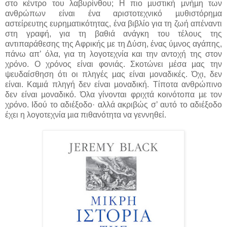
στο κέντρο του λαβυρίνθου; Η πιο µυστική µνήµη των
ανθρώπων είναι ένα αριστοτεχνικό µυθιστόρηµα
αστείρευτης ευρηµατικότητας, ένα βιβλίο για τη ζωή απέναντι
στη γραφή, για τη βαθιά ανάγκη του τέλους της
αντιπαράθεσης της Αφρικής µε τη Δύση, ένας ύµνος αγάπης,
πάνω απ’ όλα, για τη λογοτεχνία και την αντοχή της στον
χρόνο. Ο χρόνος είναι φονιάς. Σκοτώνει µέσα µας την
ψευδαίσθηση ότι οι πληγές µας είναι µοναδικές. Όχι, δεν
είναι. Καµιά πληγή δεν είναι µοναδική. Τίποτα ανθρώπινο
δεν είναι µοναδικό. Όλα γίνονται φριχτά κοινότοπα µε τον
χρόνο. Ιδού το αδιέξοδο· αλλά ακριβώς σ’ αυτό το αδιέξοδο
έχει η λογοτεχνία µια πιθανότητα να γεννηθεί.