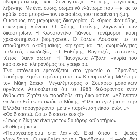
«Καραµπαλίκης και Συνεργάτες». Ευφυής, εργατικός,
λεβέντης. Με ένα, όµως, σωµατικό ελάττωµα που —κι ας το
κρύβει όσο µπορεί— τον περιορίζει, του πικραίνει τη ζωή.
Ο κόσµος της µαχόµενης δικηγορίας. Ο κύριος Φωτιάδης,
εκκεντρική διάνοια. Ο Χάρης Τσετίνης, λαγωνικό των
δικαστηρίων. Η Κωνσταντίνα Γιάννου, πανέµορφη, κόρη
χρεοκοπηµένου βιοµήχανου. Ο Σόλων Λούσκος, µε το
απωθηµένο ακαδηµαϊκής καριέρας και τις ανοµολόγητες
πολιτικές φιλοδοξίες. Ο Ευθύµης Βογιατζής, σκοτεινός
τύπος, ύαινα σωστή. Η Παναγιώτα Αϊβάλη, «κυρία του
κυρίου» και κληρονόµος του γραφείου.
Ένα απόγευµα εµφανίζεται στο γραφείο ο Εδµόνδος
Σουάρεφ. Ζητάει ακρόαση από τον Καραµπαλίκη. Μιλάει µε
τον Μάκη Σακκά. Μεγαλέµπορος ο Σουάρεφ µουσικών
οργάνων. Αποκαλύπτει ότι το 1983 δολοφόνησε έναν
άνθρωπο. Ζητάει να παραδοθεί στη δικαιοσύνη. «Αδύνατον
να δικασθείτε» απαντάει ο Μάκης. «Όλα τα εγκλήµατα στην
Ελλάδα παραγράφονται µε την παρέλευση είκοσι ετών...»
«Θα δικαστώ. Θα µε δικάσετε εσείς!»
«Ίσως η δίκη να είναι για τον Σουάρεφ καθαρτήριο».
«Καθαρτήριο;»
«Πουργκατόριουµ στα λατινικά. Εκεί όπου οι ψυχές
εξαγνίζονται. Ο προθάλαµος του Παράδεισου. Ή —εάν δεν