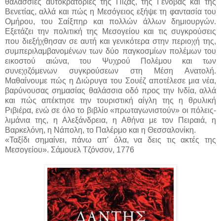
θαλάσσιες αυτοκρατορίες της Πίζας, της Γένοβας και της
Βενετίας, αλλά και πώς η Μεσόγειος εξήψε τη φαντασία του
Ομήρου, του Σαίξπηρ και πολλών άλλων δημιουργών.
Εξετάζει την πολιτική της Μεσογείου και τις συγκρούσεις
που διεξήχθησαν σε αυτή και γενικότερα στην περιοχή της,
συμπεριλαμβανομένων των δύο παγκοσμίων πολέμων του
εικοστού αιώνα, του Ψυχρού Πολέμου και των
συνεχιζόμενων συγκρούσεων στη Μέση Ανατολή.
Μαθαίνουμε πώς η Διώρυγα του Σουέζ αποτέλεσε μια νέα,
βαρύνουσας σημασίας θαλάσσια οδό προς την Ινδία, αλλά
και πώς απέκτησε την τουριστική αίγλη της η θρυλική
Ριβιέρα, ενώ σε όλο το βιβλίο «πρωταγωνιστούν» οι πόλεις-
λιμάνια της, η Αλεξάνδρεια, η Αθήνα με τον Πειραιά, η
Βαρκελόνη, η Νάπολη, το Παλέρμο και η Θεσσαλονίκη.
«Ταξίδι σημαίνει, πάνω απ' όλα, να δεις τις ακτές της
Μεσογείου». Σάμουελ Τζόνσον, 1776