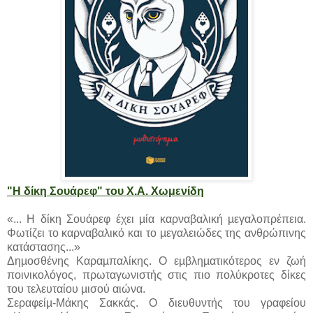
"Η δίκη Σουάρεφ" του Χ.Α. Χωμενίδη
«... Η δίκη Σουάρεφ έχει µία καρναβαλική µεγαλοπρέπεια.
Φωτίζει το καρναβαλικό και το µεγαλειώδες της ανθρώπινης
κατάστασης...»
Δηµοσθένης Καραµπαλίκης. Ο εµβληµατικότερος εν ζωή
ποινικολόγος, πρωταγωνιστής στις πιο πολύκροτες δίκες
του τελευταίου µισού αιώνα.
Σεραφείµ-Μάκης Σακκάς. Ο διευθυντής του γραφείου