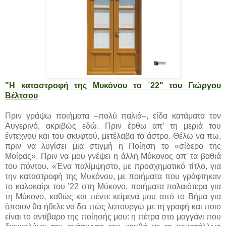
"Η καταστροφή της Μυκόνου το ΄22" του Γιώργου
Βέλτσου
Πριν γράψω ποιήματα –πολύ παλιά–, είδα κατάματα τον
Αυγερινό, ακριβώς εδώ. Πριν έρθω απ’ τη μεριά του
έντεχνου και του σκυφτού, μετέλαβα το άστρο. Θέλω να πω,
πριν να λυγίσει μια στιγμή η Ποίηση το «σίδερο της
Μοίρας». Πριν να μου γνέψει η άλλη Μύκονος απ’ τα βαθιά
του πόντου. «Ένα παλίμψηστο, με προσχηματικό τίτλο, για
την καταστροφή της Μυκόνου, με ποιήματα που γράφτηκαν
το καλοκαίρι του ’22 στη Μύκονο, ποιήματα παλαιότερα για
τη Μύκονο, καθώς και πέντε κείμενά μου από το Βήμα για
όποιον θα ήθελε να δει πώς λειτουργώ με τη γραφή και ποιο
είναι το αντίβαρο της ποίησής μου: η πέτρα στο μαγγάνι που