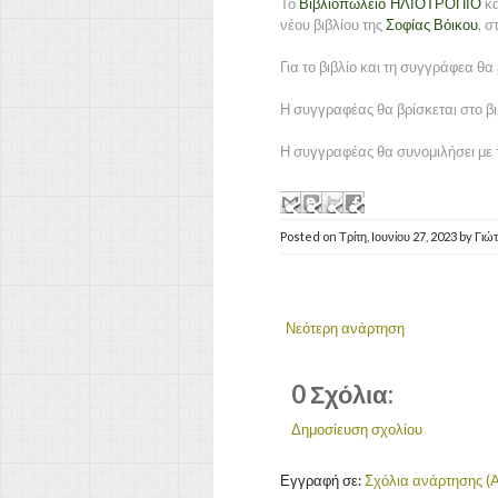
Το
Βιβλιοπωλείο ΗΛΙΟΤΡΟΠΙΟ
κα
νέου βιβλίου της
Σοφίας Βόικου
, σ
Για το βιβλίο και τη συγγράφεα θ
Η συγγραφέας θα βρίσκεται στο 
Η συγγραφέας θα συνομιλήσει με τ
Posted on
Τρίτη, Ιουνίου 27, 2023
by
Γιώ
Νεότερη ανάρτηση
0 Σχόλια:
Δημοσίευση σχολίου
Εγγραφή σε:
Σχόλια ανάρτησης (