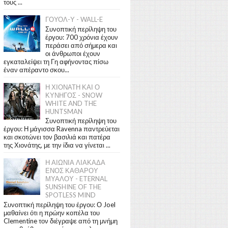
τους ...
ΓΟΥΟΛ-Υ - WALL-E
Συνοπτική περίληψη του
έργου: 700 χρόνια έχουν
περάσει από σήμερα και
οι άνθρωποι έχουν
εγκαταλείψει τη Γη αφήνοντας πίσω
έναν απέραντο σκου...
Η ΧΙΟΝΑΤΗ ΚΑΙ Ο
ΚΥΝΗΓΟΣ - SNOW
WHITE AND THE
HUNTSMAN
Συνοπτική περίληψη του
έργου: Η μάγισσα Ravenna παντρεύεται
και σκοτώνει τον βασιλιά και πατέρα
της Χιονάτης, με την ίδια να γίνεται ...
Η ΑΙΩΝΙΑ ΛΙΑΚΑΔΑ
ΕΝΟΣ ΚΑΘΑΡΟΥ
ΜΥΑΛΟΥ - ETERNAL
SUNSHINE OF THE
SPOTLESS MIND
Συνοπτική περίληψη του έργου: Ο Joel
μαθαίνει ότι η πρώην κοπέλα του
Clementine τον διέγραψε από τη μνήμη