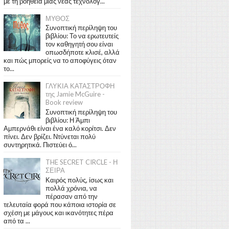
με τη βοήθεια μιας νέας τεχνολογ...
ΜΥΘΟΣ
Συνοπτική περίληψη του
βιβλίου: Το να ερωτευτείς
τον καθηγητή σου είναι
οπωσδήποτε κλισέ, αλλά
και πώς μπορείς να το αποφύγεις όταν
το...
ΓΛΥΚΙΑ ΚΑΤΑΣΤΡΟΦΗ
της Jamie McGuire -
Book review
Συνοπτική περίληψη του
βιβλίου: Η Άμπι
Αμπερνάθι είναι ένα καλό κορίτσι. Δεν
πίνει. Δεν βρίζει. Ντύνεται πολύ
συντηρητικά. Πιστεύει ό...
THE SECRET CIRCLE - Η
ΣΕΙΡΑ
Καιρός πολύς, ίσως και
πολλά χρόνια, να
πέρασαν από την
τελευταία φορά που κάποια ιστορία σε
σχέση με μάγους και ικανότητες πέρα
από τα ...