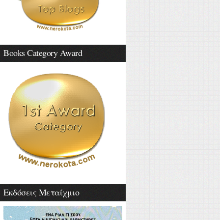
Books Category Award
Εκδόσεις Μεταίχμιο