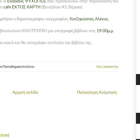
ι οι
Εκδόσεις ΨΥΧΟΓΙΟΣ
σας προσκαλούν στην παρουσίαση του
το
cafe ΕΚΤΟΣ ΧΑΡΤΗ
(Βενιζέλου 43, Βέροια).
α μιλήσει ο δημοσιογράφος-συγγραφέας
Χατζηκώστας Αλέκος
.
βιβλιοπωλείο ΗΛΙΟΤΡΟΠΙΟ για υπογραφή βιβλίων στις
19:00μ.μ.
ο κοινό και θα υπογράψει αντίτυπα του βιβλίου της.
τα Παπαδημακοπούλου
No comments
Αρχική σελίδα
Παλαιότερη Ανάρτηση
Atom)