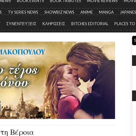
 NEWS
BOOK EVENTS
BOOK TRIBUTES
MOVIE REVIEWS
MOVIE
S
TV SERIES NEWS
SHOWBIZ NEWS
ANIME
MANGA
JAPANES
Y
ΣΥΝΕΝΤΕΥΞΕΙΣ
ΚΛΗΡΩΣΕΙΣ
BITCHES EDITORIAL
PLACES TO
στη Βέροια