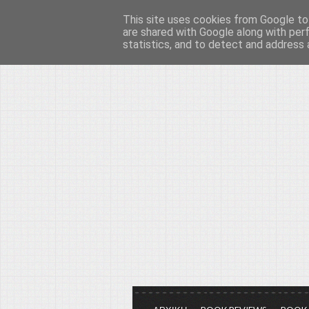
This site uses cookies from Google to 
Το μεγαλείο των Τεχ
are shared with Google along with per
statistics, and to detect and address 
Είμαστε πάντα εδώ για να μιλάμε γ