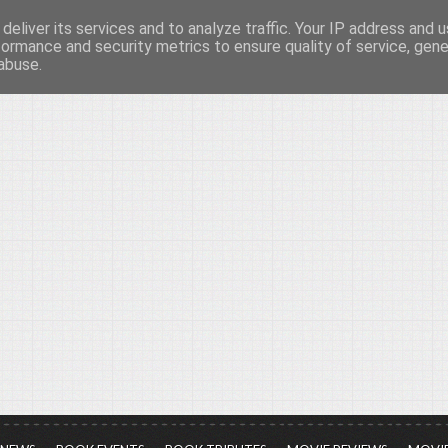
deliver its services and to analyze traffic. Your IP address and 
νών...
formance and security metrics to ensure quality of service, gen
abuse.
ια τον πολιτισμό, σε κάθε του μορφή και έκταση...