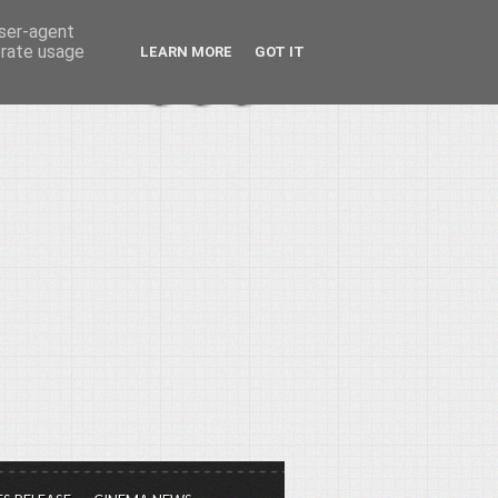
user-agent
erate usage
LEARN MORE
GOT IT