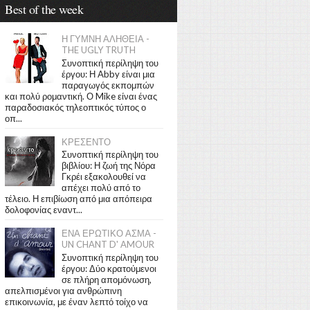
Best of the week
Η ΓΥΜΝΗ ΑΛΗΘΕΙΑ -
THE UGLY TRUTH
Συνοπτική περίληψη του
έργου: Η Abby είναι μια
παραγωγός εκπομπών
και πολύ ρομαντική. Ο Mike είναι ένας
παραδοσιακός τηλεοπτικός τύπος ο
οπ...
ΚΡΕΣΕΝΤΟ
Συνοπτική περίληψη του
βιβλίου: Η ζωή της Νόρα
Γκρέι εξακολουθεί να
απέχει πολύ από το
τέλειο. Η επιβίωση από μια απόπειρα
δολοφονίας εναντ...
ΕΝΑ ΕΡΩΤΙΚΟ ΑΣΜΑ -
UN CHANT D' AMOUR
Συνοπτική περίληψη του
έργου: Δύο κρατούμενοι
σε πλήρη απομόνωση,
απελπισμένοι για ανθρώπινη
επικοινωνία, με έναν λεπτό τοίχο να