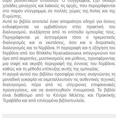
έδρα βουδιστικών σπουδών. Ο συγγραφέας έχει διδάξει
χιλιάδες μοναχούς και λαϊκούς τις αρχές, που περιγράφονται
στο παρόν σύγγραμμα, σε πολλές χώρες της Ασίας και της
Ευρώπης.
Αυτό το βιβλίο αποτελεί έναν απαραίτητο οδηγό για όσους
ενδιαφέρονται να εμβαθύνουν στην πρακτική του
διαλογισμού, ανεξάρτητα από το επίπεδο εμπειρίας τους.
Περιγράφονται με λεπτομέρεια τόσο ο ηρεμιστικός
διαλογισμός και οι εκστάσεις, όσο και ο διορατικός
διαλογισμός και το Νιρβάνα. Η περιγραφή και η εξήγηση του
Νιρβάνα από τον Bhikkhu Nyanadassana απογυμνώνει τον
όρο από αοριστίες, μυστικισμούς και μύθους, προσφέροντας
μια σαφή και ακριβή περιγραφή της έννοιας του Νιρβάνα,
καθώς και τη μέθοδο επίτευξης αυτής της εμπειρίας.
Η αγορά αυτού του βιβλίου προσφέρει στους αναγνώστες τη
μοναδική ευκαιρία να εκμεταλλευτούν τις αυθεντικές τεχνικές
διαλογισμού, πέρα από τις σύγχρονες επιφανειακές
προσεγγίσεις, και να αναπτυχθούν πνευματικά. Το βιβλίο
είναι διαθέσιμο από το Κέντρο Μελέτης και Πρακτικής
Τεραβάδα και από επιλεγμένα βιβλιοπωλεία.