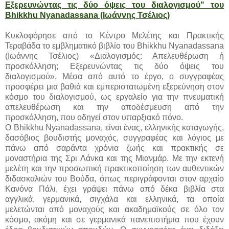
Εξερευνώντας τις δύο όψεις του διαλογισμού" του
Bhikkhu Nyanadassana (Ιωάννης Τσέλιος)
Κυκλοφόρησε από το Κέντρο Μελέτης και Πρακτικής
Τεραβάδα το εμβληματικό βιβλίο του Bhikkhu Nyanadassana
(Ιωάννης Τσέλιος) «Διαλογισμός: Απελευθέρωση ή
προσκόλληση; Εξερευνώντας τις δύο όψεις του
διαλογισμού». Μέσα από αυτό το έργο, ο συγγραφέας
προσφέρει μια βαθιά και εμπεριστατωμένη εξερεύνηση στον
κόσμο του διαλογισμού, ως εργαλείο για την πνευματική
απελευθέρωση και την αποδέσμευση από την
προσκόλληση, που οδηγεί στον υπαρξιακό πόνο.
Ο Bhikkhu Nyanadassana, είναι ένας, ελληνικής καταγωγής,
δασόβιος βουδιστής μοναχός, συγγραφέας και λόγιος με
πάνω από σαράντα χρόνια ζωής και πρακτικής σε
μοναστήρια της Σρι Λάνκα και της Μιανμάρ. Με την εκτενή
μελέτη και την προσωπική πρακτικοποίηση των αυθεντικών
διδασκαλιών του Βούδα, όπως περιγράφονται στον αρχαίο
Κανόνα Πάλι, έχει γράψει πάνω από δέκα βιβλία στα
αγγλικά, γερμανικά, σιγχάλα και ελληνικά, τα οποία
μελετώνται από μοναχούς και ακαδημαϊκούς σε όλο τον
κόσμο, ακόμη και σε γερμανικά πανεπιστήμια που έχουν