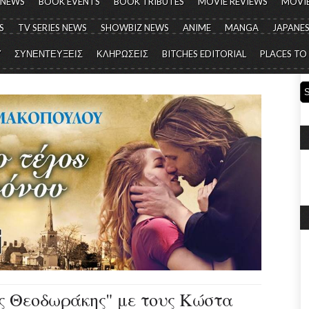
 NEWS
BOOK EVENTS
BOOK TRIBUTES
MOVIE REVIEWS
MOVIE
S
TV SERIES NEWS
SHOWBIZ NEWS
ANIME
MANGA
JAPANES
Y
ΣΥΝΕΝΤΕΥΞΕΙΣ
ΚΛΗΡΩΣΕΙΣ
BITCHES EDITORIAL
PLACES TO
ης Θεοδωράκης" με τους Κώστα