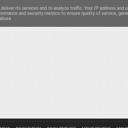
deliver its services and to analyze traffic. Your IP address and 
νών...
formance and security metrics to ensure quality of service, gen
abuse.
ια τον πολιτισμό, σε κάθε του μορφή και έκταση...