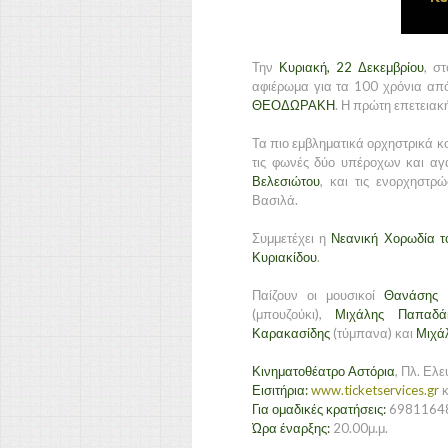
Την
Κυριακή, 22 Δεκεμβρίου
, σ
αφιέρωμα για τα 100 χρόνια από
ΘΕΟΔΩΡΑΚΗ
. Η πρώτη επετειακ
Τα πιο εμβληματικά ορχηστρικά κο
τις φωνές δύο υπέροχων και α
Βελεσιώτου
, και τις ενορχηστρ
Βασιλά.
Συμμετέχει η
Νεανική Χορωδία τ
Κυριακίδου
.
Παίζουν οι μουσικοί
Θανάσης
(μπουζούκι),
Μιχάλης Παπαδά
Καρακασίδης
(τύμπανα) και
Μιχά
Κινηματοθέατρο Αστόρια
, Πλ. Ελ
Εισιτήρια:
www.ticketservices.gr
κ
Για ομαδικές κρατήσεις:
6981164
Ώρα έναρξης:
20.00μ.μ.