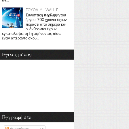
ΓΟΥΟΛ-Υ - WALL-E
Συνοπτική περίληψη του
έργου: 700 χρόνια έχουν
περάσει από σήμερα και
οι άνθρωποι έχουν
εγκαταλείψει τη Γη αφήνοντας πίσω
έναν απέραντο σκου...
Έγινες μέλος;
Εγγραφή στο
Αναρτήσεις