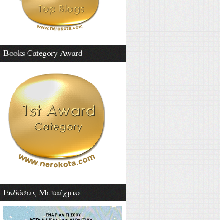
Books Category Award
Εκδόσεις Μεταίχμιο