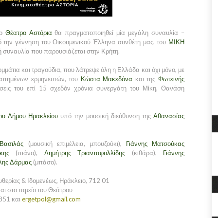
το
Θέατρο Αστόρια
θα πραγματοποιηθεί μία μεγάλη συναυλία –
 την γέννηση του Οικουμενικού Έλληνα συνθέτη μας, του
ΜΙΚΗ
ή συναυλία που παρουσιάζεται στην Κρήτη.
μμάτια και τραγούδια, που λάτρεψε όλη η Ελλάδα και όχι μόνο, με
γαπημένων ερμηνευτών, του
Κώστα Μακεδόνα
και της
Φωτεινής
ώσεις του επί 15 σχεδόν χρόνια συνεργάτη του Μίκη, Θανάση
ου Δήμου Ηρακλείου
υπό την μουσική διεύθυνση της
Αθανασίας
 Βασιλάς
(μουσική επιμέλεια, μπουζούκι),
Γιάννης Ματσούκας
κης
(πιάνο),
Δημήτρης Τριανταφυλλίδης
(κιθάρα),
Γιάννης
λης Δάρμας
(μπάσο).
ευθερίας & Ιδομενέως, Ηράκλειο, 712 01
αι στο ταμείο του Θεάτρου
851 και
ergetpol@gmail.com