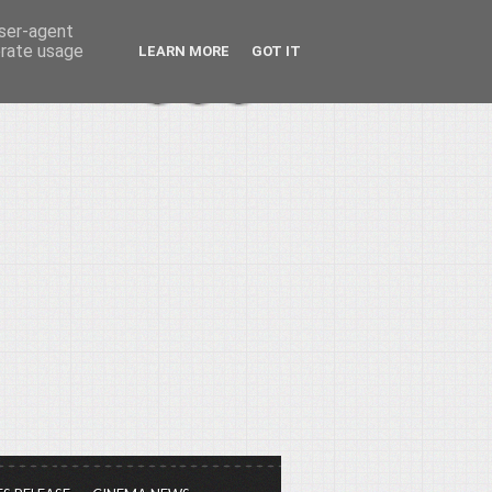
user-agent
erate usage
LEARN MORE
GOT IT