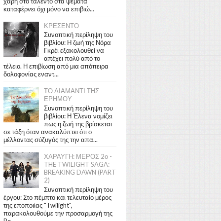
χάρη στο ταλέντο στα ψέματα
καταφέρνει όχι μόνο να επιβιώ...
ΚΡΕΣΕΝΤΟ
Συνοπτική περίληψη του
βιβλίου: Η ζωή της Νόρα
Γκρέι εξακολουθεί να
απέχει πολύ από το
τέλειο. Η επιβίωση από μια απόπειρα
δολοφονίας εναντ...
ΤΟ ΔΙΑΜΑΝΤΙ ΤΗΣ
ΕΡΗΜΟΥ
Συνοπτική περίληψη του
βιβλίου: Η Έλενα νομίζει
πως η ζωή της βρίσκεται
σε τάξη όταν ανακαλύπτει ότι ο
μέλλοντας σύζυγός της την απα...
ΧΑΡΑΥΓΗ: ΜΕΡΟΣ 2ο -
THE TWILIGHT SAGA:
BREAKING DAWN (PART
2)
Συνοπτική περίληψη του
έργου: Στο πέμπτο και τελευταίο μέρος
της εποποιίας "Twilight",
παρακολουθούμε την προσαρμογή της
Be...