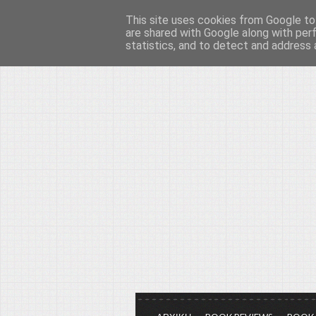
This site uses cookies from Google to 
Το μεγαλείο των Τεχ
are shared with Google along with per
statistics, and to detect and address 
Είμαστε πάντα εδώ για να μιλάμε γ