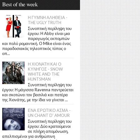
Best of the week
Η ΓΥΜΝΗ ΑΛΗΘΕΙΑ -
THE UGLY TRUTH
Συνοπτική περίληψη του
έργου: Η Abby είναι μια
παραγωγός εκπομπών
και πολύ ρομαντική. Ο Mike είναι ένας
παραδοσιακός τηλεοπτικός τύπος ο
οπ...
Η ΧΙΟΝΑΤΗ ΚΑΙ Ο
ΚΥΝΗΓΟΣ - SNOW
WHITE AND THE
HUNTSMAN
Συνοπτική περίληψη του
έργου: Η μάγισσα Ravenna παντρεύεται
και σκοτώνει τον βασιλιά και πατέρα
της Χιονάτης, με την ίδια να γίνεται ...
ΕΝΑ ΕΡΩΤΙΚΟ ΑΣΜΑ -
UN CHANT D' AMOUR
Συνοπτική περίληψη του
έργου: Δύο κρατούμενοι
σε πλήρη απομόνωση,
απελπισμένοι για ανθρώπινη