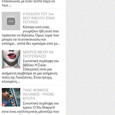
επικοινωνία, με έναν λεπτό τοίχο να
τους ...
Η ΕΚΔΟΣΗ ΤΟΥ 1ου
ΜΟΥ ΒΙΒΛΙΟΥ ΕΙΝΑΙ
ΓΕΓΟΝΟΣ
Κάποιοι από εσάς
γνωρίζουν ήδη αυτό που
πρόκειται να δηλώσω. Όμως τώρα που
μπορώ να το ανακοινώσω και
επίσημα... απλά δεν κρατιέμαι από χα...
ΝΕΚΡΟΣ ΜΕΧΡΙ ΝΑ
ΣΚΟΤΕΙΝΙΑΣΕΙ
Συνοπτική περίληψη του
βιβλίου: Η Σούκι
Στάκχαουζ είναι μια
ασήμαντη σερβιτόρα σε μια ασήμαντη
πόλη της Λουιζιάνας. Είναι ήσυχη,
κλεισμένη ...
ΤΗΛΕ-ΦΟΝΙΚΟΣ
ΘΑΛΑΜΟΣ - PHONE
BOOTH
Συνοπτική περίληψη του
έργου: Ο Stu Shepard
είναι ένας καλλιτεχνικός μάνατζερ που