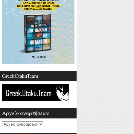
GreekOtakuTeam
Αρχείο αναρτήσεων