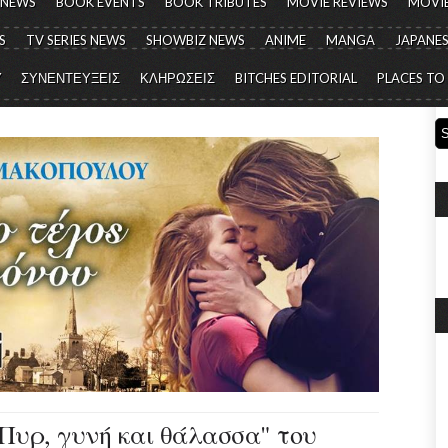
 NEWS
BOOK EVENTS
BOOK TRIBUTES
MOVIE REVIEWS
MOVIE
S
TV SERIES NEWS
SHOWBIZ NEWS
ANIME
MANGA
JAPANES
Y
ΣΥΝΕΝΤΕΥΞΕΙΣ
ΚΛΗΡΩΣΕΙΣ
BITCHES EDITORIAL
PLACES TO
. Πυρ, γυνή και θάλασσα" του