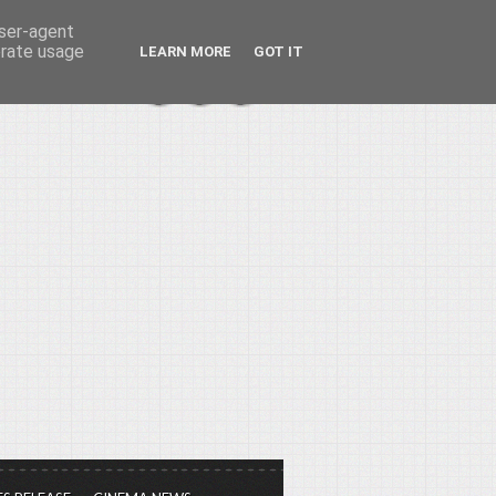
user-agent
erate usage
LEARN MORE
GOT IT