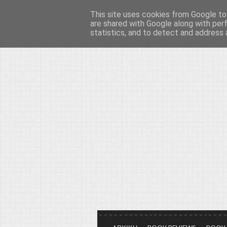
This site uses cookies from Google to 
Το μεγαλείο των Τεχ
are shared with Google along with per
statistics, and to detect and address 
Είμαστε πάντα εδώ για να μιλάμε γ