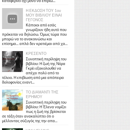
καταφέρνει όχι μόνο να επιβιώ...
Η ΕΚΔΟΣΗ ΤΟΥ 1ου
ΜΟΥ ΒΙΒΛΙΟΥ ΕΙΝΑΙ
ΓΕΓΟΝΟΣ
Κάποιοι από εσάς
γνωρίζουν ήδη αυτό που
πρόκειται να δηλώσω. Όμως τώρα που
μπορώ να το ανακοινώσω και
επίσημα... απλά δεν κρατιέμαι από χα...
ΚΡΕΣΕΝΤΟ
Συνοπτική περίληψη του
βιβλίου: Η ζωή της Νόρα
Γκρέι εξακολουθεί να
απέχει πολύ από το
τέλειο. Η επιβίωση από μια απόπειρα
δολοφονίας εναντ...
ΤΟ ΔΙΑΜΑΝΤΙ ΤΗΣ
ΕΡΗΜΟΥ
Συνοπτική περίληψη του
βιβλίου: Η Έλενα νομίζει
πως η ζωή της βρίσκεται
σε τάξη όταν ανακαλύπτει ότι ο
μέλλοντας σύζυγός της την απα...