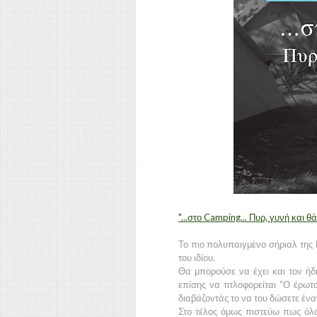
"...στο Camping... Πυρ, γυνή και
Το πιο πολυπαιγμένο σήριαλ της 
του ιδίου.
Θα μπορούσε να έχει και τον ή
επίσης να τιτλοφορείται “Ο έρωτ
διαβάζοντάς το να του δώσετε έναν
Στο τέλος όμως πιστεύω πως όλοι