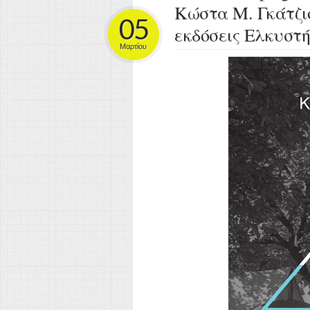
Κώστα Μ. Γκάτζιο
05
εκδόσεις Ελκυστή
Μαρτίου