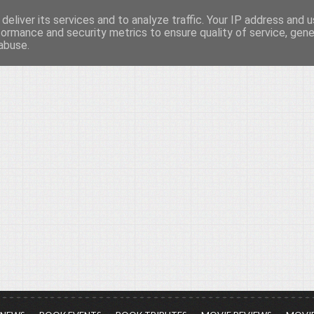
deliver its services and to analyze traffic. Your IP address and 
νών...
formance and security metrics to ensure quality of service, gen
abuse.
ια τον πολιτισμό, σε κάθε του μορφή και έκταση...