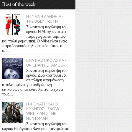
Best of the week
Η ΓΥΜΝΗ ΑΛΗΘΕΙΑ -
THE UGLY TRUTH
Συνοπτική περίληψη του
έργου: Η Abby είναι μια
παραγωγός εκπομπών
και πολύ ρομαντική. Ο Mike είναι ένας
παραδοσιακός τηλεοπτικός τύπος ο
οπ...
ΕΝΑ ΕΡΩΤΙΚΟ ΑΣΜΑ -
UN CHANT D' AMOUR
Συνοπτική περίληψη του
έργου: Δύο κρατούμενοι
σε πλήρη απομόνωση,
απελπισμένοι για ανθρώπινη
επικοινωνία, με έναν λεπτό τοίχο να
τους ...
Η ΧΙΟΝΑΤΗ ΚΑΙ Ο
ΚΥΝΗΓΟΣ - SNOW
WHITE AND THE
HUNTSMAN
Συνοπτική περίληψη του
έργου: Η μάγισσα Ravenna παντρεύεται