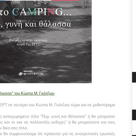
 θάλασσα" του Κώστα Μ. Γκάτζιου
ΕΡΤ σε σενάριο του Κώστα Μ. Γκάτζιου τώρα και σε μυθιστόρημα
δη καταχωρημένο τίτλο “Πυρ, γυνή και θάλασσα” ή θα μπορούσε
ας και το sex σε πολλαπλές εκδοχές” ή θα μπορούσατε και σεις
 δικό σας τίτλο.
 θα συμφωνούσαμε ότι πρόκειται για τις ανατρεπτικές ερωτικές