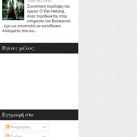
VAN HELSING
Συνοπτική περίληψη του
έργου: Ο Van Helsing,
ένας τυχοδιώκτης στην
υπηρεσία του Βατικανού
, έχει ως αποστολή να καταδιώκει
πλάσματα που κα...
Έγινες μέλος;
Εγγραφή στο
Αναρτήσεις
Σχόλια