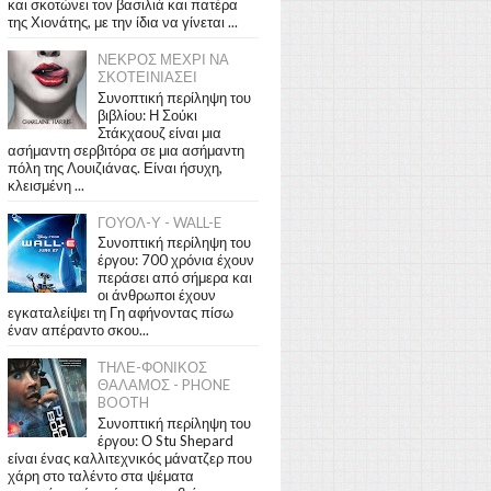
και σκοτώνει τον βασιλιά και πατέρα
της Χιονάτης, με την ίδια να γίνεται ...
ΝΕΚΡΟΣ ΜΕΧΡΙ ΝΑ
ΣΚΟΤΕΙΝΙΑΣΕΙ
Συνοπτική περίληψη του
βιβλίου: Η Σούκι
Στάκχαουζ είναι μια
ασήμαντη σερβιτόρα σε μια ασήμαντη
πόλη της Λουιζιάνας. Είναι ήσυχη,
κλεισμένη ...
ΓΟΥΟΛ-Υ - WALL-E
Συνοπτική περίληψη του
έργου: 700 χρόνια έχουν
περάσει από σήμερα και
οι άνθρωποι έχουν
εγκαταλείψει τη Γη αφήνοντας πίσω
έναν απέραντο σκου...
ΤΗΛΕ-ΦΟΝΙΚΟΣ
ΘΑΛΑΜΟΣ - PHONE
BOOTH
Συνοπτική περίληψη του
έργου: Ο Stu Shepard
είναι ένας καλλιτεχνικός μάνατζερ που
χάρη στο ταλέντο στα ψέματα