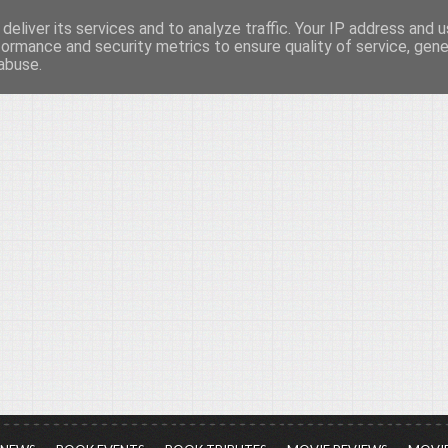
deliver its services and to analyze traffic. Your IP address and 
νών...
formance and security metrics to ensure quality of service, gen
abuse.
ια τον πολιτισμό, σε κάθε του μορφή και έκταση...