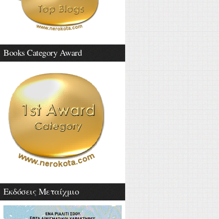
Books Category Award
Εκδόσεις Μεταίχμιο