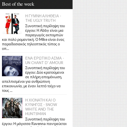
Best of the week
Η ΓΥΜΝΗ ΑΛΗΘΕΙΑ -
THE UGLY TRUTH
Συνοπτική περίληψη του
έργου: Η Abby είναι μια
παραγωγός εκπομπών
και πολύ ρομαντική. Ο Mike είναι ένας
παραδοσιακός τηλεοπτικός τύπος ο
οπ...
ΕΝΑ ΕΡΩΤΙΚΟ ΑΣΜΑ -
UN CHANT D' AMOUR
Συνοπτική περίληψη του
έργου: Δύο κρατούμενοι
σε πλήρη απομόνωση,
απελπισμένοι για ανθρώπινη
επικοινωνία, με έναν λεπτό τοίχο να
τους ...
Η ΧΙΟΝΑΤΗ ΚΑΙ Ο
ΚΥΝΗΓΟΣ - SNOW
WHITE AND THE
HUNTSMAN
Συνοπτική περίληψη του
έργου: Η μάγισσα Ravenna παντρεύεται