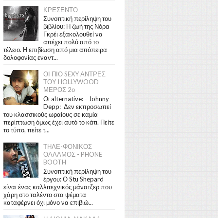
ΚΡΕΣΕΝΤΟ
Συνοπτική περίληψη του
βιβλίου: Η ζωή της Νόρα
Γκρέι εξακολουθεί να
απέχει πολύ από το
τέλειο. Η επιβίωση από μια απόπειρα
δολοφονίας εναντ...
ΟΙ ΠΙΟ SEXY ΑΝΤΡΕΣ
ΤΟΥ HOLLYWOOD -
ΜΕΡΟΣ 2ο
Οι alternative: - Johnny
Depp: Δεν εκπροσωπεί
του κλασσικούς ωραίους σε καμία
περίπτωση όμως έχει αυτό το κάτι. Πείτε
το τύπο, πείτε τ...
ΤΗΛΕ-ΦΟΝΙΚΟΣ
ΘΑΛΑΜΟΣ - PHONE
BOOTH
Συνοπτική περίληψη του
έργου: Ο Stu Shepard
είναι ένας καλλιτεχνικός μάνατζερ που
χάρη στο ταλέντο στα ψέματα
καταφέρνει όχι μόνο να επιβιώ...