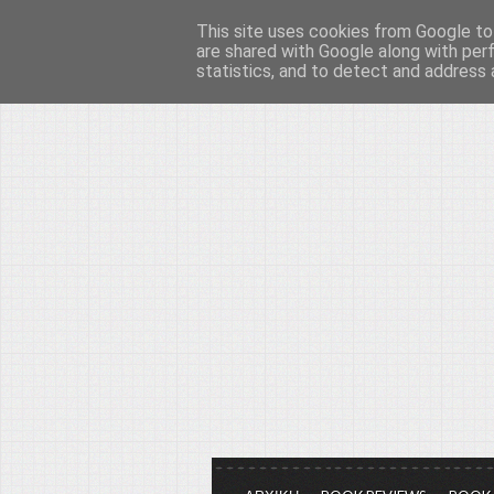
This site uses cookies from Google to 
Το μεγαλείο των Τεχ
are shared with Google along with per
statistics, and to detect and address 
Είμαστε πάντα εδώ για να μιλάμε γ