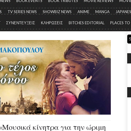
 NEWS
BOOK EVENTS
BOOK TRIBUTES
MOVIE REVIEWS
MOVIE
S
TV SERIES NEWS
SHOWBIZ NEWS
ANIME
MANGA
JAPANES
Y
ΣΥΝΕΝΤΕΥΞΕΙΣ
ΚΛΗΡΩΣΕΙΣ
BITCHES EDITORIAL
PLACES TO
«Μουσικά κίνητρα για την ώριμη