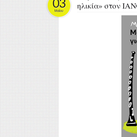
03
ηλικία» στον ΙΑ
Μαΐου