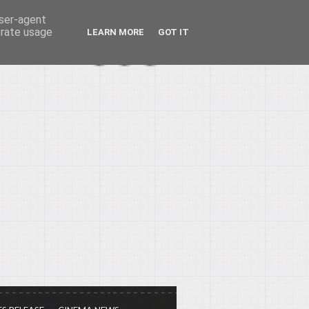
user-agent
erate usage
LEARN MORE
GOT IT