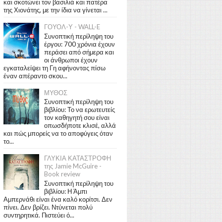
και σκοτώνει τον βασιλιά και πατέρα
της Χιονάτης, με την ίδια να γίνεται ...
ΓΟΥΟΛ-Υ - WALL-E
Συνοπτική περίληψη του
έργου: 700 χρόνια έχουν
περάσει από σήμερα και
οι άνθρωποι έχουν
εγκαταλείψει τη Γη αφήνοντας πίσω
έναν απέραντο σκου...
ΜΥΘΟΣ
Συνοπτική περίληψη του
βιβλίου: Το να ερωτευτείς
τον καθηγητή σου είναι
οπωσδήποτε κλισέ, αλλά
και πώς μπορείς να το αποφύγεις όταν
το...
ΓΛΥΚΙΑ ΚΑΤΑΣΤΡΟΦΗ
της Jamie McGuire -
Book review
Συνοπτική περίληψη του
βιβλίου: Η Άμπι
Αμπερνάθι είναι ένα καλό κορίτσι. Δεν
πίνει. Δεν βρίζει. Ντύνεται πολύ
συντηρητικά. Πιστεύει ό...