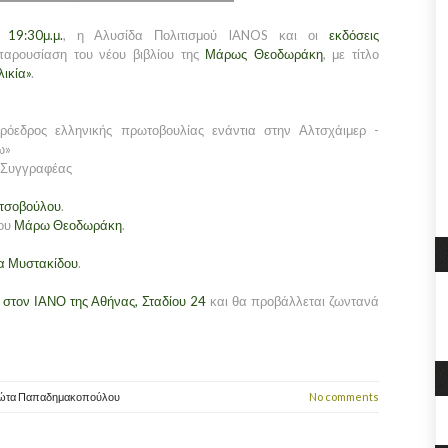
ς
19:30μ.μ.
, η Αλυσίδα Πολιτισμού IANOS και οι
εκδόσεις
παρουσίαση του νέου βιβλίου της
Μάρως Θεοδωράκη
, με τίτλο
λικία»
.
πρόεδρος ελληνικής πρωτοβουλίας ενάντια στην Αλτσχάιμερ -
ω»
-Συγγραφέας
οτσοβούλου
.
ίου
Μάρω Θεοδωράκη
.
α Μυστακίδου
.
στον ΙΑΝΟ της Αθήνας, Σταδίου 24
και θα προβάλλεται ζωντανά
ιώτα Παπαδημακοπούλου
No comments