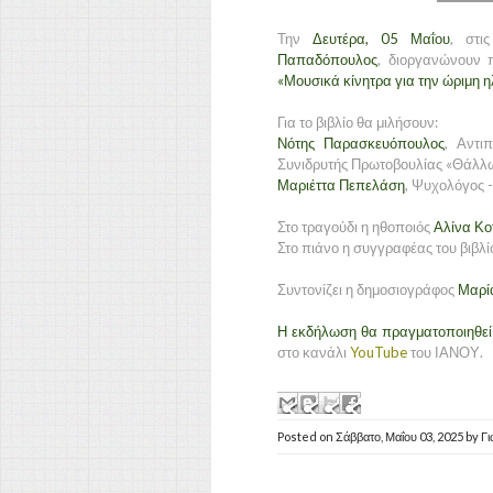
Την
Δευτέρα, 05 Μαΐου
, στι
Παπαδόπουλος
, διοργανώνουν 
«Μουσικά κίνητρα για την ώριμη η
Για το βιβλίο θα μιλήσουν:
Νότης Παρασκευόπουλος
, Αντι
Συνιδρυτής Πρωτοβουλίας «Θάλλ
Μαριέττα Πεπελάση
, Ψυχολόγος 
Στο τραγούδι η ηθοποιός
Αλίνα Κ
Στο πιάνο η συγγραφέας του βιβλ
Συντονίζει η δημοσιογράφος
Μαρί
Η εκδήλωση θα πραγματοποιηθεί 
στο κανάλι
YouTube
του ΙΑΝΟΥ.
Posted on
Σάββατο, Μαΐου 03, 2025
by
Γ