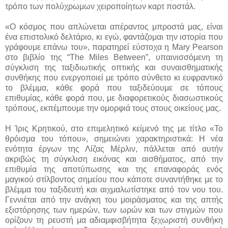
τρόπο των πολύχρωμων χειροποίητων καρτ ποστάλ.
«O κόσμος που απλώνεται απέραντος μπροστά μας, είναι
ένα επιστολικό δελτάριο, κι εγώ, φαντάζομαι την ιστορία που
γράφουμε επάνω του», παρατηρεί εύστοχα η Mary Pearson
στο βιβλίο της “The Miles Between”, υπαινισσόμενη τη
σύγκλιση της ταξιδιωτικής οπτικής και συναισθηματικής
συνθήκης που ενεργοποιεί με τρόπο σύνθετο κι ευφραντικό
το βλέμμα, κάθε φορά που ταξιδεύουμε σε τόπους
επιθυμίας, κάθε φορά που, με διαφορετικούς διασωστικούς
τρόπους, εκπέμπουμε την ομορφιά τους στους οικείους μας.
Η Ίρις Κρητικού, στο επιμελητικό κείμενό της με τίτλο «Το
θρόισμα του τόπου», σημειώνει χαρακτηριστικά: Η νέα
ενότητα έργων της Λίζας Μέρλιν, πάλλεται από αυτήν
ακριβώς τη σύγκλιση εικόνας και αισθήματος, από την
επιθυμία της αποτύπωσης και της επαναφοράς ενός
μαγικού στίλβοντος σημείου που κάποτε συναντήθηκε με το
βλέμμα του ταξιδευτή και αιχμαλωτίστηκε από τον νου του.
Γεννιέται από την ανάγκη του μοιράσματος και της απτής
εξιστόρησης των ημερών, των ωρών και των στιγμών που
ορίζουν τη ρευστή μα αδιαμφισβήτητα ξεχωριστή συνθήκη