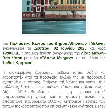
Στο
Πολιτιστικό Κέντρο του Δήμου Αθηναίων «Μελίνα»
εγκαινιάζεται τη
Δευτέρα, 02 Ιουνίου 2025
και ώρα
19:00μ.μ.
, η ατομική έκθεση ζωγραφικής της
Λίζας Μέρλιν-
Βασιλάτου
με τίτλο
«Τόπων Μνήμες»
, σε επιμέλεια της
Ίριδος Κρητικού
.
Η διακεκριμένη ζωγράφος, εκθέτει τοπία, λάδια και
λαδοπαστέλ από τα πρόσφατα ταξίδια της με προορισμό
αγαπημένους τόπους. Επίμονη ταξιδιώτης και γοητευμένη
συλλέκτις διαφορετικών εικόνων τόπων και πολιτισμών, η
Λίζα Μέρλιν-Βασιλάτου με τη χαρακτηριστική
ιμπρεσσιονιστική γραφή και τη φωτεινή παλέτα της,
αποτυπώνει πανοράματα αλλά και λεπτομερείς εσοχές των
τόπων της ωραιότητας που επισκέφτηκε και αγάπησε, με τον