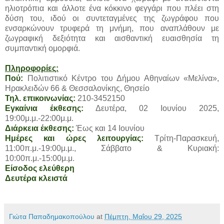
ηλιοτρόπια και άλλοτε ένα κόκκινο φεγγάρι που πλέει στη
δύση του, ιδού οι συντεταγμένες της ζωγράφου που
ενσαρκώνουν τρυφερά τη μνήμη, που αναπλάθουν με
ζωγραφική δεξιότητα και αισθαντική ευαισθησία τη
συμπαντική ομορφιά.
Πληροφορίες:
Πού:
Πολιτιστικό Κέντρο του Δήμου Αθηναίων «Μελίνα»,
Ηρακλειδών 66 & Θεσσαλονίκης, Θησείο
Τηλ. επικοινωνίας:
210-3452150
Εγκαίνια έκθεσης:
Δευτέρα, 02 Ιουνίου 2025,
19:00μ.μ.-22:00μ.μ.
Διάρκεια έκθεσης:
Έως και 14 Ιουνίου
Ημέρες και ώρες λειτουργίας:
Τρίτη-Παρασκευή,
11:00π.μ.-19:00μ.μ., Σάββατο & Κυριακή:
10:00π.μ.-15:00μ.μ.
Είσοδος ελεύθερη
Δευτέρα κλειστά
Γιώτα Παπαδημακοπούλου
at
Πέμπτη, Μαΐου 29, 2025