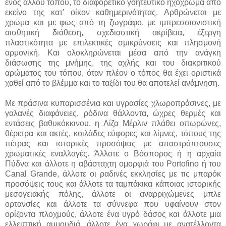
ενός άλλου τόπου, το διαφορετικό γοητευτικό ηχόχρωμα από
εκείνο της κατ’ οίκον καθημερινότητας. Αρθρώνεται με
χρώμα και με φως από τη ζωγράφο, με ιμπρεσσιονιστική
αισθητική διάθεση, σχεδιαστική ακρίβεια, έξεργη
πλαστικότητα με επιλεκτικές σμικρύνσεις και πλησμονή
αρμονική. Και ολοκληρώνεται μέσα από την ανάγκη
διάσωσης της μνήμης, της αχλής και του διακριτικού
αρώματος του τόπου, όταν πλέον ο τόπος θα έχει οριστικά
χαθεί από το βλέμμα και το ταξίδι του θα αποτελεί ανάμνηση.
Με πράσινα κυπαρισσένια και υγρασίες χλωροπράσινες, με
γαλανές διαφάνειες, ρόδινα θάλλοντα, ώχρες θερμές και
εντάσεις βαθυκόκκινου, η Λίζα Μέρλιν πλάθει οπωρώνες,
θέρετρα και ακτές, κοιλάδες εύφορες και λίμνες, τόπους της
πέτρας και ιστορικές προσόψεις με απαστράπτουσες
χρωματικές εναλλαγές. Άλλοτε ο Βόσπορος ή η αρχαία
Πύδνα και άλλοτε η αβάσταχτη ομορφιά του Portofino ή του
Canal Grande, άλλοτε οι ραδινές εκκλησίες με τις μπαρόκ
προσόψεις τους και άλλοτε τα ταμπάκικα κάποιας ιστορικής
μεσογειακής πόλης, άλλοτε οι αναρριχώμενες μπλε
ορτανσίες και άλλοτε τα σύννεφα που υφαίνουν στον
ορίζοντα πλοχμούς, άλλοτε ένα υγρό δάσος και άλλοτε μια
ελλειπτική αμμουδιά, άλλοτε ένα χωράφι με ανατέλλοντα