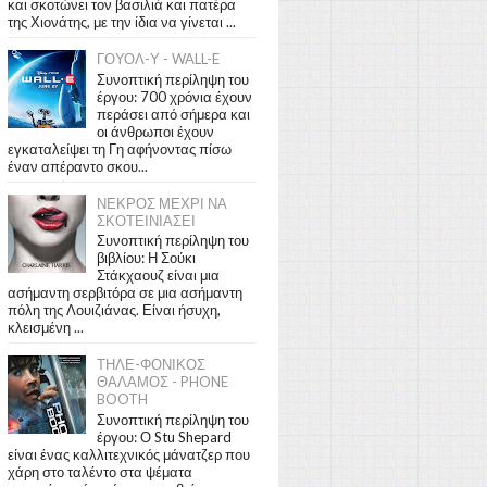
και σκοτώνει τον βασιλιά και πατέρα
της Χιονάτης, με την ίδια να γίνεται ...
ΓΟΥΟΛ-Υ - WALL-E
Συνοπτική περίληψη του
έργου: 700 χρόνια έχουν
περάσει από σήμερα και
οι άνθρωποι έχουν
εγκαταλείψει τη Γη αφήνοντας πίσω
έναν απέραντο σκου...
ΝΕΚΡΟΣ ΜΕΧΡΙ ΝΑ
ΣΚΟΤΕΙΝΙΑΣΕΙ
Συνοπτική περίληψη του
βιβλίου: Η Σούκι
Στάκχαουζ είναι μια
ασήμαντη σερβιτόρα σε μια ασήμαντη
πόλη της Λουιζιάνας. Είναι ήσυχη,
κλεισμένη ...
ΤΗΛΕ-ΦΟΝΙΚΟΣ
ΘΑΛΑΜΟΣ - PHONE
BOOTH
Συνοπτική περίληψη του
έργου: Ο Stu Shepard
είναι ένας καλλιτεχνικός μάνατζερ που
χάρη στο ταλέντο στα ψέματα