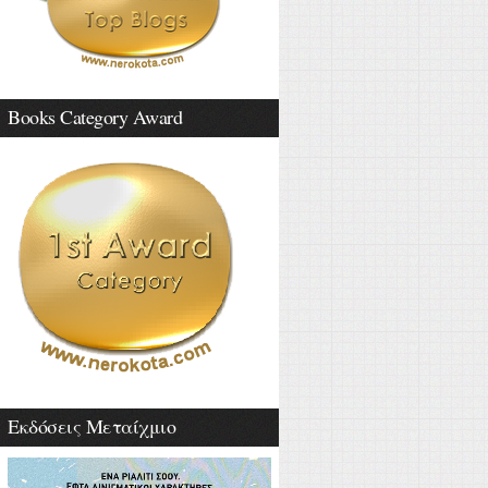
Books Category Award
Εκδόσεις Μεταίχμιο