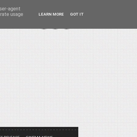
user-agent
erate usage
LEARN MORE
GOT IT