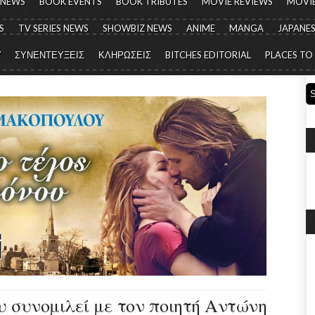
 NEWS
BOOK EVENTS
BOOK TRIBUTES
MOVIE REVIEWS
MOVIE
S
TV SERIES NEWS
SHOWBIZ NEWS
ANIME
MANGA
JAPANES
Y
ΣΥΝΕΝΤΕΥΞΕΙΣ
ΚΛΗΡΩΣΕΙΣ
BITCHES EDITORIAL
PLACES TO
 συνομιλεί με τον ποιητή Αντώνη