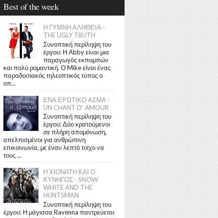
Best of the week
Η ΓΥΜΝΗ ΑΛΗΘΕΙΑ -
THE UGLY TRUTH
Συνοπτική περίληψη του
έργου: Η Abby είναι μια
παραγωγός εκπομπών
και πολύ ρομαντική. Ο Mike είναι ένας
παραδοσιακός τηλεοπτικός τύπος ο
οπ...
ΕΝΑ ΕΡΩΤΙΚΟ ΑΣΜΑ -
UN CHANT D' AMOUR
Συνοπτική περίληψη του
έργου: Δύο κρατούμενοι
σε πλήρη απομόνωση,
απελπισμένοι για ανθρώπινη
επικοινωνία, με έναν λεπτό τοίχο να
τους ...
Η ΧΙΟΝΑΤΗ ΚΑΙ Ο
ΚΥΝΗΓΟΣ - SNOW
WHITE AND THE
HUNTSMAN
Συνοπτική περίληψη του
έργου: Η μάγισσα Ravenna παντρεύεται