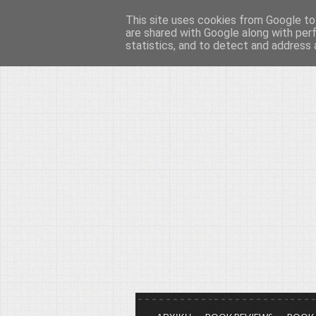
This site uses cookies from Google to 
Το μεγαλείο των Τεχ
are shared with Google along with per
statistics, and to detect and address 
Είμαστε πάντα εδώ για να μιλάμε γ