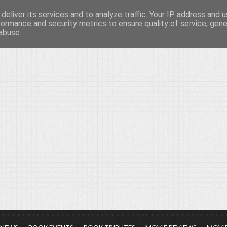
deliver its services and to analyze traffic. Your IP address and 
νών...
formance and security metrics to ensure quality of service, gen
abuse.
ια τον πολιτισμό, σε κάθε του μορφή και έκταση...