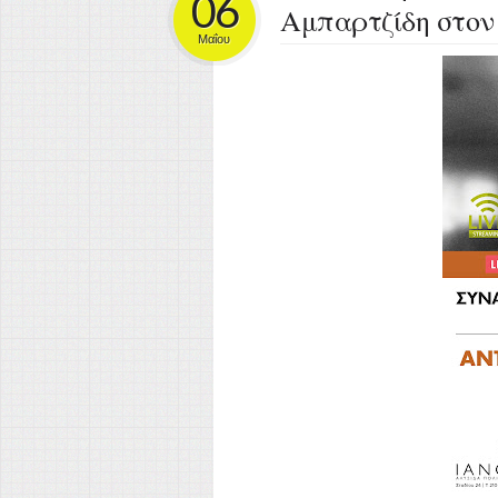
06
Αμπαρτζίδη στον
Μαΐου