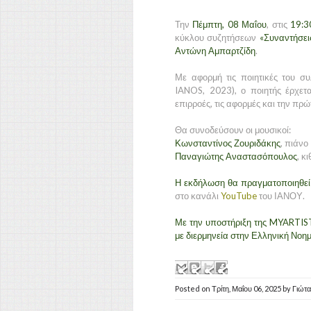
Την
Πέμπτη, 08 Μαΐου
, στις
19:30
κύκλου συζητήσεων
«Συναντήσει
Αντώνη Αμπαρτζίδη
.
Με αφορμή τις ποιητικές του συ
IANOS, 2023), ο ποιητής έρχετ
επιρροές, τις αφορμές και την πρώ
Θα συνοδεύσουν οι μουσικοί:
Κωνσταντίνος Ζουριδάκης
, πιάνο
Παναγιώτης Αναστασόπουλος
, κ
Η εκδήλωση θα πραγματοποιηθεί 
στο κανάλι
YouTube
του ΙΑΝΟΥ.
Με την υποστήριξη της MYARTIS
με διερμηνεία στην Ελληνική Νο
Posted on
Τρίτη, Μαΐου 06, 2025
by
Γιώτ