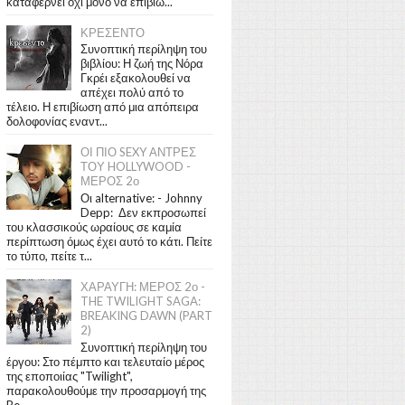
καταφέρνει όχι μόνο να επιβιώ...
ΚΡΕΣΕΝΤΟ
Συνοπτική περίληψη του
βιβλίου: Η ζωή της Νόρα
Γκρέι εξακολουθεί να
απέχει πολύ από το
τέλειο. Η επιβίωση από μια απόπειρα
δολοφονίας εναντ...
ΟΙ ΠΙΟ SEXY ΑΝΤΡΕΣ
ΤΟΥ HOLLYWOOD -
ΜΕΡΟΣ 2ο
Οι alternative: - Johnny
Depp: Δεν εκπροσωπεί
του κλασσικούς ωραίους σε καμία
περίπτωση όμως έχει αυτό το κάτι. Πείτε
το τύπο, πείτε τ...
ΧΑΡΑΥΓΗ: ΜΕΡΟΣ 2ο -
THE TWILIGHT SAGA:
BREAKING DAWN (PART
2)
Συνοπτική περίληψη του
έργου: Στο πέμπτο και τελευταίο μέρος
της εποποιίας "Twilight",
παρακολουθούμε την προσαρμογή της
Be...