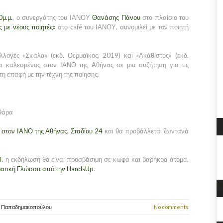
μ.μ.
, ο συνεργάτης του ΙΑΝΟΥ
Θανάσης Πάνου
στο πλαίσιο του
ς με νέους ποιητές»
στο café του ΙΑΝΟΥ, συνομιλεί με τον ποιητή
λλογές «Σκάλα» (εκδ. Θερμαϊκός, 2019) και «Ακάθιστος» (εκδ.
αι καλεσμένος στον ΙΑΝΟ της Αθήνας σε μια συζήτηση για τις
τη επαφή με την τέχνη της ποίησης.
ιθάρα
στον ΙΑΝΟ της Αθήνας, Σταδίου 24
και θα προβάλλεται ζωντανά
T
, η εκδήλωση θα είναι προσβάσιμη σε κωφά και βαρήκοα άτομα,
ηματική Γλώσσα από την HandsUp
.
α Παπαδημακοπούλου
No comments