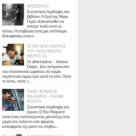
ΚΡΕΣΕΝΤΟ
Συνοπτική περίληψη του
βιβλίου: Η ζωή της Νόρα
Γκρέι εξακολουθεί να
απέχει πολύ από το
τέλειο. Η επιβίωση από μια απόπειρα
δολοφονίας εναντ...
ΟΙ ΠΙΟ SEXY ΑΝΤΡΕΣ
ΤΟΥ HOLLYWOOD -
ΜΕΡΟΣ 2ο
Οι alternative: - Johnny
Depp: Δεν εκπροσωπεί
του κλασσικούς ωραίους σε καμία
περίπτωση όμως έχει αυτό το κάτι. Πείτε
το τύπο, πείτε τ...
ΤΗΛΕ-ΦΟΝΙΚΟΣ
ΘΑΛΑΜΟΣ - PHONE
BOOTH
Συνοπτική περίληψη του
έργου: Ο Stu Shepard
είναι ένας καλλιτεχνικός μάνατζερ που
χάρη στο ταλέντο στα ψέματα
καταφέρνει όχι μόνο να επιβιώ...