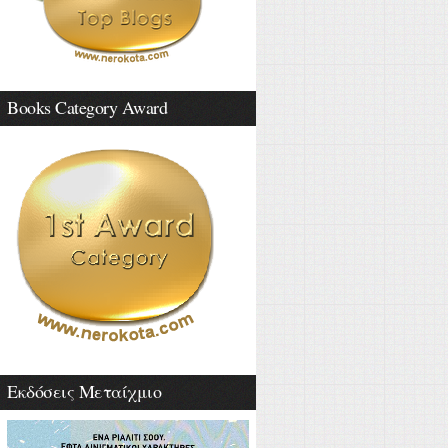
Books Category Award
Εκδόσεις Μεταίχμιο