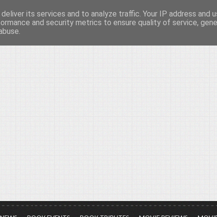
deliver its services and to analyze traffic. Your IP address and 
νών...
formance and security metrics to ensure quality of service, gen
abuse.
ια τον πολιτισμό, σε κάθε του μορφή και έκταση...