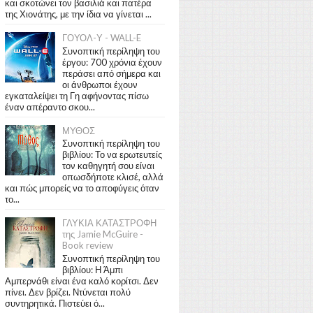
και σκοτώνει τον βασιλιά και πατέρα
της Χιονάτης, με την ίδια να γίνεται ...
ΓΟΥΟΛ-Υ - WALL-E
Συνοπτική περίληψη του
έργου: 700 χρόνια έχουν
περάσει από σήμερα και
οι άνθρωποι έχουν
εγκαταλείψει τη Γη αφήνοντας πίσω
έναν απέραντο σκου...
ΜΥΘΟΣ
Συνοπτική περίληψη του
βιβλίου: Το να ερωτευτείς
τον καθηγητή σου είναι
οπωσδήποτε κλισέ, αλλά
και πώς μπορείς να το αποφύγεις όταν
το...
ΓΛΥΚΙΑ ΚΑΤΑΣΤΡΟΦΗ
της Jamie McGuire -
Book review
Συνοπτική περίληψη του
βιβλίου: Η Άμπι
Αμπερνάθι είναι ένα καλό κορίτσι. Δεν
πίνει. Δεν βρίζει. Ντύνεται πολύ
συντηρητικά. Πιστεύει ό...