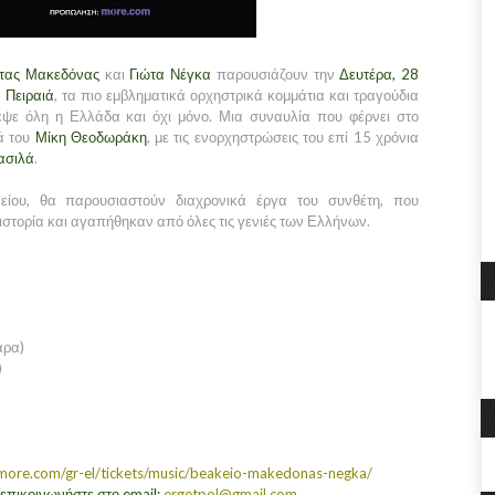
τας Μακεδόνας
και
Γιώτα Νέγκα
παρουσιάζουν την
Δευτέρα, 28
 Πειραιά
, τα πιο εμβληματικά ορχηστρικά κομμάτια και τραγούδια
εψε όλη η Ελλάδα και όχι μόνο. Μια συναυλία που φέρνει στο
ά του
Μίκη Θεοδωράκη
, με τις ενορχηστρώσεις του επί 15 χρόνια
ασιλά
.
είου, θα παρουσιαστούν διαχρονικά έργα του συνθέτη, που
ιστορία και αγαπήθηκαν από όλες τις γενιές των Ελλήνων.
άρα)
)
more.com/gr-el/tickets/music/beakeio-makedonas-negka/
 επικοινωνήστε στο email:
ergetpol@gmail.com