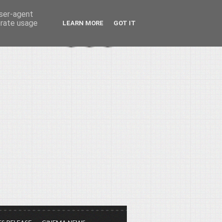
user-agent
erate usage
LEARN MORE
GOT IT