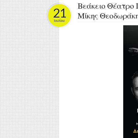
Βεάκειο Θέατρο 
21
Μίκης Θεοδωράκη
Ιουλίου