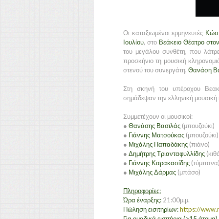
Οι καταξιωμένοι ερμηνευτές
Κώσ
Ιουλίου
, στο
Βεάκειο Θέατρο στον
του μεγάλου συνθέτη, που λάτρ
προσκήνιο τη μουσική κληρονομι
στενού του συνεργάτη,
Θανάση Β
Στη σκηνή του υπέροχου Βεακ
σημάδεψαν την ελληνική μουσική 
Συμμετέχουν οι μουσικοί:
●
Θανάσης Βασιλάς
(μπουζούκι)
●
Γιάννης Ματσούκας
(μπουζούκι)
●
Μιχάλης Παπαδάκης
(πιάνο)
●
Δημήτρης Τριανταφυλλίδης
(κιθ
●
Γιάννης Καρακασίδης
(τύμπανα
●
Μιχάλης Δάρμας
(μπάσο)
Πληροφορίες:
Ώρα έναρξης:
21:00μ.μ.
Πώληση εισιτηρίων:
https://www.
Για ομαδικά εισιτήρια (>15 άτομα)