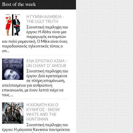
Best of the week
Η ΓΥΜΝΗ ΑΛΗΘΕΙΑ -
THE UGLY TRUTH
Συνοπτική περίληψη του
έργου: Η Abby είναι μια
παραγωγός εκπομπών
και πολύ ρομαντική. Ο Mike είναι ένας
παραδοσιακός τηλεοπτικός τύπος ο
οπ...
ΕΝΑ ΕΡΩΤΙΚΟ ΑΣΜΑ -
UN CHANT D' AMOUR
Συνοπτική περίληψη του
έργου: Δύο κρατούμενοι
σε πλήρη απομόνωση,
απελπισμένοι για ανθρώπινη
επικοινωνία, με έναν λεπτό τοίχο να
τους ...
Η ΧΙΟΝΑΤΗ ΚΑΙ Ο
ΚΥΝΗΓΟΣ - SNOW
WHITE AND THE
HUNTSMAN
Συνοπτική περίληψη του
έργου: Η μάγισσα Ravenna παντρεύεται