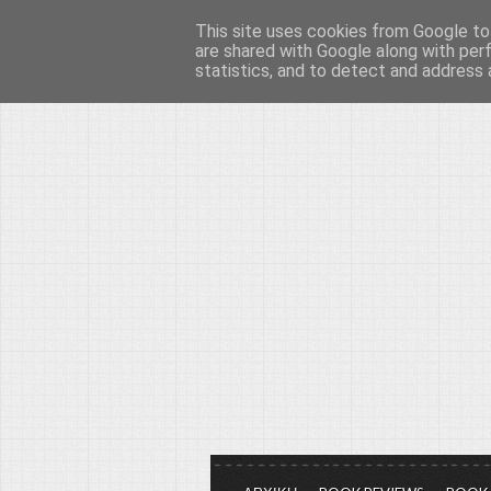
This site uses cookies from Google to 
Το μεγαλείο των Τεχ
are shared with Google along with per
statistics, and to detect and address 
Είμαστε πάντα εδώ για να μιλάμε γ