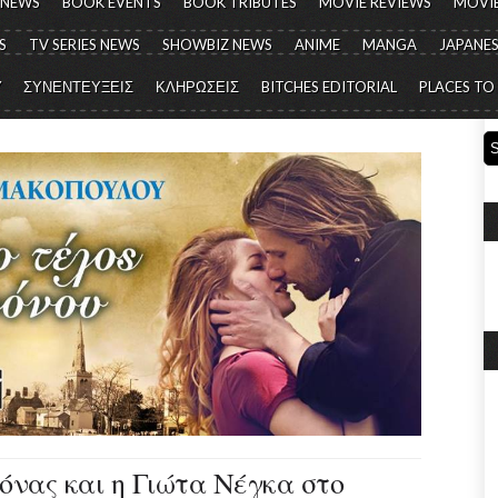
 NEWS
BOOK EVENTS
BOOK TRIBUTES
MOVIE REVIEWS
MOVIE
S
TV SERIES NEWS
SHOWBIZ NEWS
ANIME
MANGA
JAPANES
Y
ΣΥΝΕΝΤΕΥΞΕΙΣ
ΚΛΗΡΩΣΕΙΣ
BITCHES EDITORIAL
PLACES TO
νας και η Γιώτα Νέγκα στο