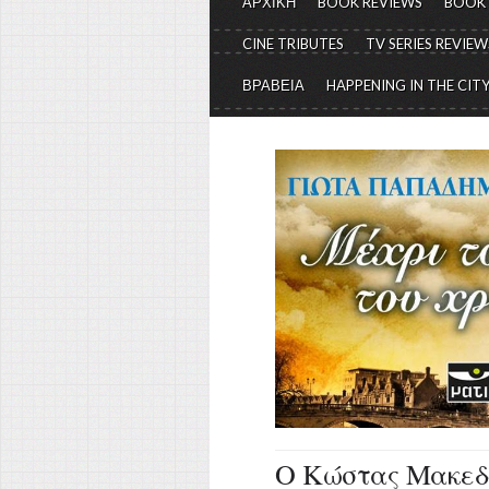
ΑΡΧΙΚΗ
BOOK REVIEWS
BOOK
CINE TRIBUTES
TV SERIES REVIEW
ΒΡΑΒΕΙΑ
HAPPENING IN THE CIT
Ο Κώστας Μακεδό