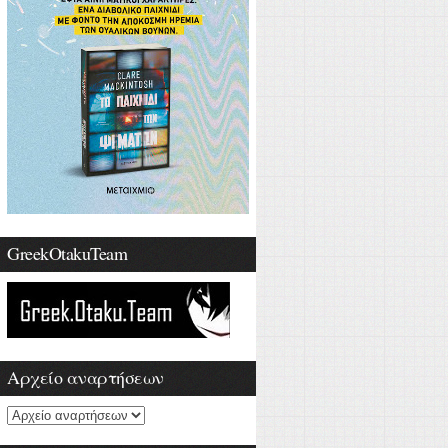
GreekOtakuTeam
Αρχείο αναρτήσεων