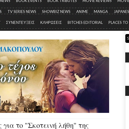
 NEWS
BOOK EVENTS
BOOK TRIBUTES
MOVIE REVIEWS
MOVIE
S
TV SERIES NEWS
SHOWBIZ NEWS
ANIME
MANGA
JAPANES
Y
ΣΥΝΕΝΤΕΥΞΕΙΣ
ΚΛΗΡΩΣΕΙΣ
BITCHES EDITORIAL
PLACES TO
 για το "Σκοτεινή λήθη" της