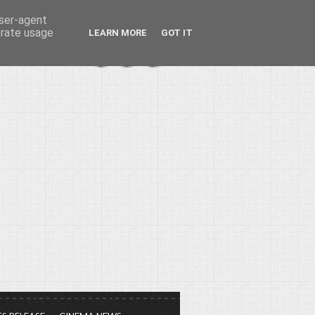
user-agent
erate usage
LEARN MORE
GOT IT