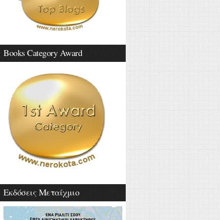
Books Category Award
Εκδόσεις Μεταίχμιο