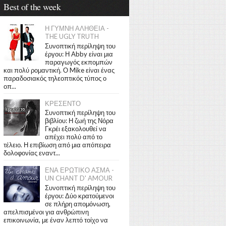
Best of the week
Η ΓΥΜΝΗ ΑΛΗΘΕΙΑ -
THE UGLY TRUTH
Συνοπτική περίληψη του
έργου: Η Abby είναι μια
παραγωγός εκπομπών
και πολύ ρομαντική. Ο Mike είναι ένας
παραδοσιακός τηλεοπτικός τύπος ο
οπ...
ΚΡΕΣΕΝΤΟ
Συνοπτική περίληψη του
βιβλίου: Η ζωή της Νόρα
Γκρέι εξακολουθεί να
απέχει πολύ από το
τέλειο. Η επιβίωση από μια απόπειρα
δολοφονίας εναντ...
ΕΝΑ ΕΡΩΤΙΚΟ ΑΣΜΑ -
UN CHANT D' AMOUR
Συνοπτική περίληψη του
έργου: Δύο κρατούμενοι
σε πλήρη απομόνωση,
απελπισμένοι για ανθρώπινη
επικοινωνία, με έναν λεπτό τοίχο να