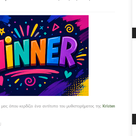
μας όπου κερδίζει ένα αντίτυπο του μυθιστορήματος της
Kristen
: