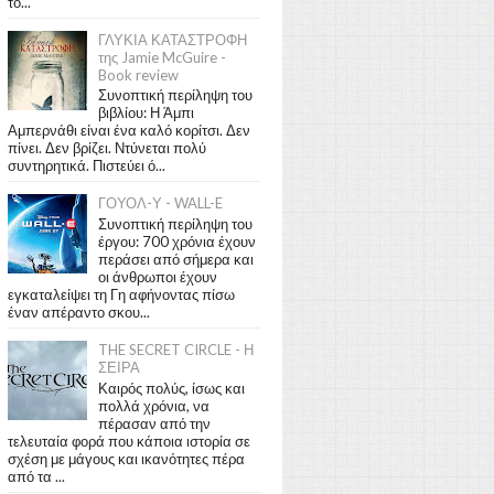
το...
ΓΛΥΚΙΑ ΚΑΤΑΣΤΡΟΦΗ
της Jamie McGuire -
Book review
Συνοπτική περίληψη του
βιβλίου: Η Άμπι
Αμπερνάθι είναι ένα καλό κορίτσι. Δεν
πίνει. Δεν βρίζει. Ντύνεται πολύ
συντηρητικά. Πιστεύει ό...
ΓΟΥΟΛ-Υ - WALL-E
Συνοπτική περίληψη του
έργου: 700 χρόνια έχουν
περάσει από σήμερα και
οι άνθρωποι έχουν
εγκαταλείψει τη Γη αφήνοντας πίσω
έναν απέραντο σκου...
THE SECRET CIRCLE - Η
ΣΕΙΡΑ
Καιρός πολύς, ίσως και
πολλά χρόνια, να
πέρασαν από την
τελευταία φορά που κάποια ιστορία σε
σχέση με μάγους και ικανότητες πέρα
από τα ...