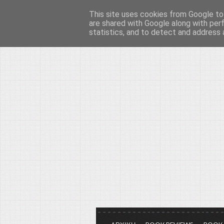
This site uses cookies from Google to 
Το μεγαλείο των Τεχ
are shared with Google along with per
statistics, and to detect and address 
Είμαστε πάντα εδώ για να μιλάμε γ