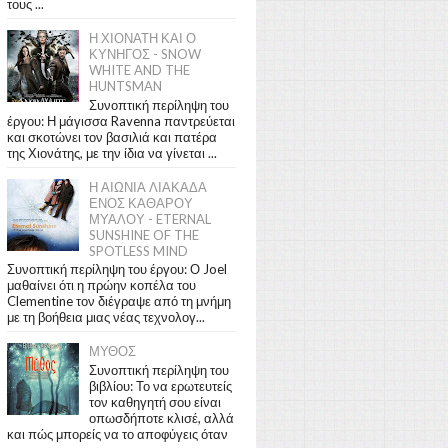
τους ...
Η ΧΙΟΝΑΤΗ ΚΑΙ Ο
ΚΥΝΗΓΟΣ - SNOW
WHITE AND THE
HUNTSMAN
Συνοπτική περίληψη του
έργου: Η μάγισσα Ravenna παντρεύεται
και σκοτώνει τον βασιλιά και πατέρα
της Χιονάτης, με την ίδια να γίνεται ...
Η ΑΙΩΝΙΑ ΛΙΑΚΑΔΑ
ΕΝΟΣ ΚΑΘΑΡΟΥ
ΜΥΑΛΟΥ - ETERNAL
SUNSHINE OF THE
SPOTLESS MIND
Συνοπτική περίληψη του έργου: Ο Joel
μαθαίνει ότι η πρώην κοπέλα του
Clementine τον διέγραψε από τη μνήμη
με τη βοήθεια μιας νέας τεχνολογ...
ΜΥΘΟΣ
Συνοπτική περίληψη του
βιβλίου: Το να ερωτευτείς
τον καθηγητή σου είναι
οπωσδήποτε κλισέ, αλλά
και πώς μπορείς να το αποφύγεις όταν