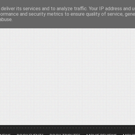
deliver its services and to analyze traffic. Your IP address and 
νών...
formance and security metrics to ensure quality of service, gen
abuse.
ια τον πολιτισμό, σε κάθε του μορφή και έκταση...