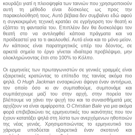
κουράζει γιατί η πλειοψηφία των ταινιών που χρησιμοποιούν
αυτή τη μέθοδο είναι δύσκολες ως προς την
παρακολούθησή τους. Αυτό βέβαια δεν συμβαίνει εδώ αφού
η συγκεκριμένη τεχνική κρατάει σε εγρήγορση τον θεατή κι
εξάπτει τη φαντασία του. Επιπλέον δεν θα δυσκολέψει τον
θεατή στο να αντιληφθεί κάποια πράγματα και να
προϊδεαστεί για το τι ακολουθεί. Αυτό είναι και το μόνο μείον.
Αν κάποιος είναι παρατηρητικός υπέρ του δέοντος, σε
αρκετά σημεία το έργο γίνεται ιδιαίτερα προβλέψιμο, μην
ολοκληρώνοντας έτσι στο 100% το
Κόλπο
.
Οι ερμηνείες των πρωταγωνιστών σε γενικές γραμμές είναι
εξαιρετικές κρατώντας το επίπεδο της ταινίας ακόμα πιο
ψηλά. Ο
Hugh Jackman
ενσαρκώνει άψογα έναν αντιήρωα,
τον οποίο όσο κι αν συμπαθούμε, συμπονάμε και
συμπάσχουμε μαζί του στην αρχή, στην πορεία τον
βλέπουμε να χάνει την ψυχή του και τα συναισθήματά μας
αρχίζουν να είναι αμφίρροπα. Ο
Christian Bale
για μια ακόμα
φορά επιβεβαιώνει τις ερμηνευτικές του ικανότητες που τον
έχουν κατατάξει ψηλά στη λίστα των ανερχόμενων ηθοποιών
της νέας γενιάς. Χρησιμοποιώντας το ερμηνευτικό του
χάρισμα υποδύεται εξαιρετικά έναν σκοτεινό και