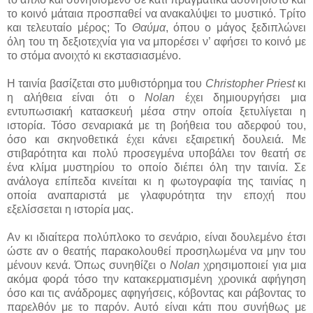
το κοινό μάταια προσπαθεί να ανακαλύψει το μυστικό. Τρίτο
και τελευταίο μέρος; Το
Θαύμα
, όπου ο μάγος ξεδιπλώνει
όλη του τη δεξιοτεχνία για να μπορέσει ν’ αφήσει το κοινό με
το στόμα ανοιχτό κι εκστασιασμένο.
Η ταινία βασίζεται στο μυθιστόρημα του
Christopher Priest
κι
η αλήθεια είναι ότι ο
Nolan
έχει δημιουργήσει μια
εντυπωσιακή κατασκευή μέσα στην οποία ξετυλίγεται η
ιστορία. Τόσο σεναριακά με τη βοήθεια του αδερφού του,
όσο και σκηνοθετικά έχει κάνει εξαιρετική δουλειά. Με
στιβαρότητα και πολύ προσεγμένα υποβάλει τον θεατή σε
ένα κλίμα μυστηρίου το οποίο διέπει όλη την ταινία. Σε
ανάλογα επίπεδα κινείται κι η φωτογραφία της ταινίας η
οποία αναπαριστά με γλαφυρότητα την εποχή που
εξελίσσεται η ιστορία μας.
Αν κι ιδιαίτερα πολύπλοκο το σενάριο, είναι δουλεμένο έτσι
ώστε αν ο θεατής παρακολουθεί προσηλωμένα να μην του
μένουν κενά. Όπως συνηθίζει ο
Nolan
χρησιμοποιεί για μια
ακόμα φορά τόσο την κατακερματισμένη χρονικά αφήγηση
όσο και τις ανάδρομες αφηγήσεις, κόβοντας και ράβοντας το
παρελθόν με το παρόν. Αυτό είναι κάτι που συνήθως με