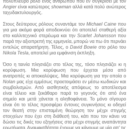
πολύπλευρο ρόλο ενός ανθρώπου που εν συγκρίσει με τον
Angier
είναι κατώτερος
showman
αλλά κατά πολύ ανώτερος
ταχυδακτυλουργός.
Στους δεύτερους ρόλους συναντάμε τον
Michael Caine
που
για μια ακόμα φορά αποδεικνύει ότι αποτελεί σταθερή αξία
στο καλλιτεχνικό στερέωμα και την
Scarlet Johansson
που
παρά την αξιοπρεπή της ερμηνεία, μπορώ να πω ότι περνάει
εντελώς απαρατήρητη. Τέλος, ο
David Bowie
στο ρόλο του
Nikola Tesla
, αποτελεί μια εμφάνιση έκπληξη.
Όσο η ταινία πλησιάζει στο τέλος της, τόσο πλησιάζει κι η
κορύφωση. Μια κορύφωση που έρχεται μέσα από
ανατροπές κι αποκαλύψεις. Μια κορύφωση για την οποία ο
Nolan
μας είχε εμμέσως προετοιμάσει εν μέσω κωδικών και
συμβολισμών. Από αισθητικής απόψεως το αποτέλεσμα
είναι τέλειο και ξεκάθαρο παρά το γεγονός ότι από ένα
σημείο και μετά χάνεται η αληθοφάνεια. Το μόνο σίγουρο
είναι ότι το τέλος προσφέρει έντονες συγκινήσεις κι οδηγεί
τον θεατή στην επισταμένη θεώρηση τον μέχρι στιγμής
στοιχείων που έχει στη διάθεσή του, κάτι που τον κάνει να
δώσει τις δικές του εξηγήσεις στα μέχρι στιγμής αναπάντητα
ερωτήματα. Αναμφισβήτητα έχουμε να κάνουμε με μία απ’ τις