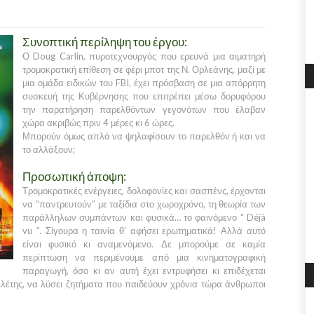
Συνοπτική περίληψη του έργου:
Ο
Doug Carlin
, πυροτεχνουργός που ερευνά μια αιματηρή
τρομοκρατική επίθεση σε φέρι μποτ της
Ν. Ορλεάνης
, μαζί με
μια ομάδα ειδικών του
FBI,
έχει πρόσβαση σε μια απόρρητη
συσκευή της
Κυβέρνησης
που επιτρέπει μέσω δορυφόρου
την παρατήρηση παρελθόντων γεγονότων που έλαβαν
χώρα ακριβώς πριν 4 μέρες κι 6 ώρες.
Μπορούν όμως απλά να ψηλαφίσουν το παρελθόν ή και να
το αλλάξουν;
Προσωπική άποψη:
Τρομοκρατικές ενέργειες, δολοφονίες και σασπένς, έρχονται
να “παντρευτούν” με ταξίδια στο χωροχρόνο, τη θεωρία των
παράλληλων συμπάντων και φυσικά… το φαινόμενο
“ Déjà
vu ”.
Σίγουρα η ταινία θ’ αφήσει ερωτηματικά! Αλλά αυτό
είναι φυσικό κι αναμενόμενο. Δε μπορούμε σε καμία
περίπτωση να περιμένουμε από μια κινηματογραφική
παραγωγή, όσο κι αν αυτή έχει εντρυφήσει κι επιδέχεται
ελέτης, να λύσει ζητήματα που παιδεύουν χρόνια τώρα άνθρωποι