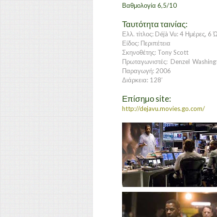
Βαθμολογία 6,5/10
Ταυτότητα ταινίας:
Ελλ. τίτλος: Déjà Vu: 4 Ημέρες, 6
Είδος: Περιπέτεια
Σκηνοθέτης: Tony Scott
Πρωταγωνιστές: Denzel Washingt
Παραγωγή: 2006
Διάρκεια: 128’
Επίσημο site:
http://dejavu.movies.go.com/