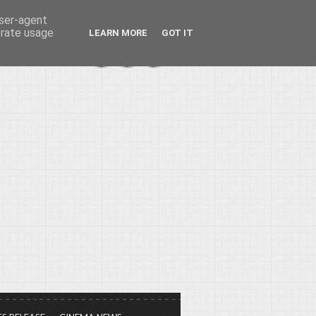
user-agent
erate usage
LEARN MORE
GOT IT