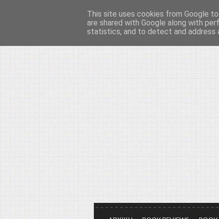
This site uses cookies from Google to 
Το μεγαλείο των Τεχ
are shared with Google along with per
statistics, and to detect and address 
Είμαστε πάντα εδώ για να μιλάμε γ