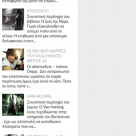
καταφέρνει όχι μόνο να επιβιώ...
ΚΡΕΣΕΝΤΟ
Συνοπτική περίληψη του
βιβλίου: Η ζωή της Νόρα
Γκρέι εξακολουθεί να
απέχει πολύ από το
τέλειο. Η επιβίωση από μια απόπειρα
δολοφονίας εναντ...
ΟΙ ΠΙΟ SEXY ΑΝΤΡΕΣ
ΤΟΥ HOLLYWOOD -
ΜΕΡΟΣ 2ο
Οι alternative: - Johnny
Depp: Δεν εκπροσωπεί
του κλασσικούς ωραίους σε καμία
περίπτωση όμως έχει αυτό το κάτι. Πείτε
το τύπο, πείτε τ...
VAN HELSING
Συνοπτική περίληψη του
έργου: Ο Van Helsing,
ένας τυχοδιώκτης στην
υπηρεσία του Βατικανού
, έχει ως αποστολή να καταδιώκει
πλάσματα που κα...