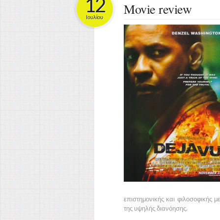
12
Movie review
Ιουλίου
επιστημονικής και φιλοσοφικής μ
της υψηλής διανόησης.