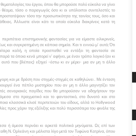
ς θεματολογίας του έργου, όπου θα μπορούσε πολύ εύκολα να γίνει
 θέαμα, τόσο ο παραγωγός όσο κι οι υπόλοιποι συντελεστές το
προστατέψουν τόσο την προσωπικότητα της ταινίας τους, όσο και
θειας. Άλλωστε είναι κάτι το οποίο εύκολα διακρίνεις κατά τη
περιπέτεια επιστημονικής φαντασίας για να είμαστε ειλικρινείς.
έως και συγκρατημένη σε κάποια σημεία. Και τι εννοώ μ’ αυτό; Ότι
ιαίτερα καλή, η οποία προσπαθεί να εντάξει τη φαντασία σε
παρά τα όποια κενά μπορεί ν’ αφήνει, με έναν τρόπο λογικό (αν κι
αυτό που βλέπεις) εξηγεί –έστω κι εν μέρει- μια αν μη τι άλλο
ορη και με δράση που στιγμές-στιγμές σε καθηλώνει . Με ένταση
ιουργεί ένα πέπλο μυστηρίου που αν μη τι άλλο μαγνητίζει τον
ωτές σεναριακές παγίδες που θα μπορούσαν να οδηγήσουν την
νάμεσα στο πραγματικό και το φανταστικό, στο δυνατό και στο
άποια κλασσικά κλισέ περιπετειών του είδους, αλλά το
Hollywood
ολίες προς χάριν της εξέλιξης και πολύ περισσότερο του φινάλε της
μεσα ή άμεσα περνάει κι αρκετά πολιτικά μηνύματα. Ως επί των
ύπαθη
Ν. Ορλεάνη
και μάλιστα λίγο μετά τον
Τυφώνα
Κατρίνα,
όπου