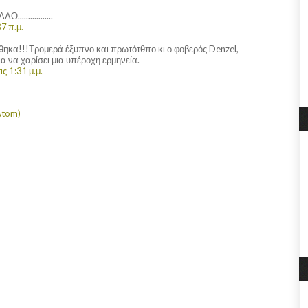
..............
7 π.μ.
άθηκα!!!Τρομερά έξυπνο και πρωτότθπο κι ο φοβερός Denzel,
α να χαρίσει μια υπέροχη ερμηνεία.
ς 1:31 μ.μ.
Atom)