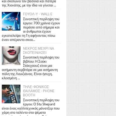
και σκοτώνει τον βασιλιά και πατέρα
της Χιονάτης, με την ίδια να γίνεται ...
ΓΟΥΟΛ-Υ - WALL-E
Συνοπτική περίληψη του
έργου: 700 χρόνια έχουν
περάσει από σήμερα και
οι άνθρωποι έχουν
εγκαταλείψει τη Γη αφήνοντας πίσω
έναν απέραντο σκου...
ΝΕΚΡΟΣ ΜΕΧΡΙ ΝΑ
ΣΚΟΤΕΙΝΙΑΣΕΙ
Συνοπτική περίληψη του
βιβλίου: Η Σούκι
Στάκχαουζ είναι μια
ασήμαντη σερβιτόρα σε μια ασήμαντη
πόλη της Λουιζιάνας. Είναι ήσυχη,
κλεισμένη ...
ΤΗΛΕ-ΦΟΝΙΚΟΣ
ΘΑΛΑΜΟΣ - PHONE
BOOTH
Συνοπτική περίληψη του
έργου: Ο Stu Shepard
είναι ένας καλλιτεχνικός μάνατζερ που
χάρη στο ταλέντο στα ψέματα