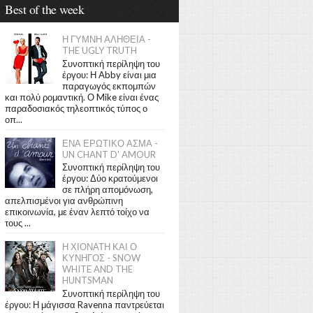
Best of the week
Η ΓΥΜΝΗ ΑΛΗΘΕΙΑ -
THE UGLY TRUTH
Συνοπτική περίληψη του
έργου: Η Abby είναι μια
παραγωγός εκπομπών
και πολύ ρομαντική. Ο Mike είναι ένας
παραδοσιακός τηλεοπτικός τύπος ο
οπ...
ΕΝΑ ΕΡΩΤΙΚΟ ΑΣΜΑ -
UN CHANT D' AMOUR
Συνοπτική περίληψη του
έργου: Δύο κρατούμενοι
σε πλήρη απομόνωση,
απελπισμένοι για ανθρώπινη
επικοινωνία, με έναν λεπτό τοίχο να
τους ...
Η ΧΙΟΝΑΤΗ ΚΑΙ Ο
ΚΥΝΗΓΟΣ - SNOW
WHITE AND THE
HUNTSMAN
Συνοπτική περίληψη του
έργου: Η μάγισσα Ravenna παντρεύεται