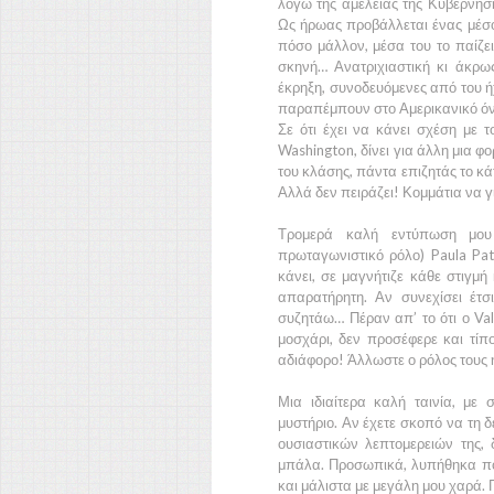
λόγω της αμέλειας της Κυβέρνησ
Ως ήρωας προβάλλεται ένας μέσο
πόσο μάλλον, μέσα του το παίζει
σκηνή… Ανατριχιαστική κι άκρω
έκρηξη, συνοδευόμενες από του 
παραπέμπουν στο Αμερικανικό όν
Σε ότι έχει να κάνει σχέση με 
Washington
, δίνει για άλλη μια 
του κλάσης, πάντα επιζητάς το κάτ
Αλλά δεν πειράζει! Κομμάτια να γ
Τρομερά καλή εντύπωση μου 
πρωταγωνιστικό ρόλο)
Paula Pa
κάνει, σε μαγνήτιζε κάθε στιγμή
απαρατήρητη. Αν συνεχίσει έτσ
συζητάω… Πέραν απ’ το ότι ο
Va
μοσχάρι, δεν προσέφερε και τί
αδιάφορο! Άλλωστε ο ρόλος τους ή
Μια ιδιαίτερα καλή ταινία, με
μυστήριο. Αν έχετε σκοπό να τη 
ουσιαστικών λεπτομερειών της, δ
μπάλα. Προσωπικά, λυπήθηκα πο
και μάλιστα με μεγάλη μου χαρά. Π