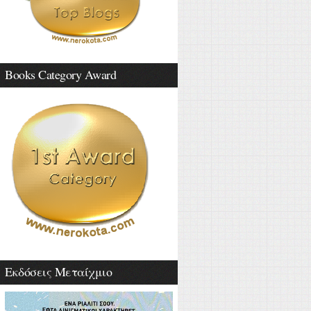
Books Category Award
Εκδόσεις Μεταίχμιο