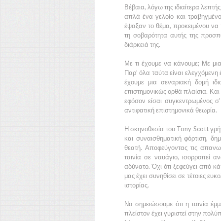
Βέβαια, λόγω της ιδιαίτερα λεπτή
απλά ένα γελοίο και τραβηγμένο
έψαξαν το θέμα, προκειμένου να 
τη σοβαρότητα αυτής της προσπά
διάρκειά της.
Με τι έχουμε να κάνουμε; Με μια 
Παρ’ όλα ταύτα είναι ελεγχόμενη 
έχουμε μια σεναριακή δομή ιδ
επιστημονικώς ορθά πλαίσια. Και 
εφόσον είσαι συγκεντρωμένος σ’ 
αντιφατική επιστημονικά θεωρία.
Η σκηνοθεσία του
Tony Scott
γρήγ
και συναισθηματική φόρτιση, δημ
θεατή. Αποφεύγοντας τις απαν
ταινία σε ναυάγιο, ισορροπεί α
αδύνατο. Όχι ότι ξεφεύγει από κ
μας έχει συνηθίσει σε τέτοιες ευκ
ιστορίας.
Να σημειώσουμε ότι η ταινία έμ
πλείστον έχει γυριστεί στην πολ