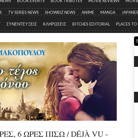
 NEWS
BOOK EVENTS
BOOK TRIBUTES
MOVIE REVIEWS
MOVIE
S
TV SERIES NEWS
SHOWBIZ NEWS
ANIME
MANGA
JAPANES
Y
ΣΥΝΕΝΤΕΥΞΕΙΣ
ΚΛΗΡΩΣΕΙΣ
BITCHES EDITORIAL
PLACES TO
ΕΣ, 6 ΩΡΕΣ ΠΙΣΩ / DÉJÀ VU -