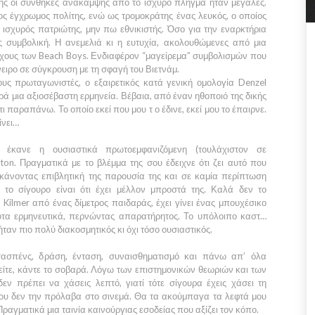
ης οι συνθήκες ανάκαμψης από το ισχυρό πλήγμα ήταν μεγάλες.
ς έγχρωμος πολίτης, ενώ ως τρομοκράτης ένας λευκός, ο οποίος
 ισχυρός πατριώτης, μην πω εθνικιστής. Όσο για την εναρκτήρια
ς συμβολική. Η ανεμελιά κι η ευτυχία, ακολουθώμενες από μια
ήχους των
Beach Boys.
Ενδιαφέρον “μαγείρεμα” συμβολισμών που
ειρο σε σύγκρουση με τη σφαγή του
Βιετνάμ.
τους πρωταγωνιστές, ο εξαιρετικός κατά γενική ομολογία
Denzel
φορά μια αξιοσέβαστη ερμηνεία. Βέβαια, από έναν ηθοποιό της δικής
ι παραπάνω. Το οποίο εκεί που μου τ ο έδινε, εκεί μου το έπαιρνε.
ίνει…
έκανε η ουσιαστικά πρωτοεμφανιζόμενη (τουλάχιστον σε
tton
. Πραγματικά με το βλέμμα της σου έδειχνε ότι ζει αυτό που
 κάνοντας επιβλητική της παρουσία της και σε καμία περίπτωση
ι το σίγουρο είναι ότι έχει μέλλον μπροστά της. Καλά δεν το
l Kilmer
από ένας δίμετρος παιδαράς, έχει γίνει ένας μπουχέσικο
ποτα ερμηνευτικά, περνώντας απαρατήρητος. Το υπόλοιπο καστ…
ταν πιο πολύ διακοσμητικός κι όχι τόσο ουσιαστικός.
 σασπένς, δράση, ένταση, συναισθηματισμό και πάνω απ’ όλα
δείτε, κάντε το σοβαρά. Λόγω των επιστημονικών θεωριών και των
εν πρέπει να χάσεις λεπτό, γιατί τότε σίγουρα έχεις χάσει τη
υ δεν την πρόλαβα στο σινεμά. Θα τα ακούμπαγα τα λεφτά μου
ραγματικά μια ταινία καινούργιας εσοδείας που αξίζει τον κόπο.