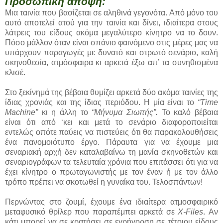
Προσωπική άποψη:
Μια ταινία που βασίζεται σε αληθινά γεγονότα. Από μόνο του
αυτό αποτελεί ατού για την ταινία και δίνει, ιδιαίτερα στους
λάτρεις του είδους ακόμα μεγαλύτερο κίνητρο να το δουν.
Πόσο μάλλον όταν είναι σπάνιο φαινόμενο στις μέρες μας να
υπάρχουν παραγωγές με δυνατό και στρωτό σενάριο, καλή
σκηνοθεσία, ατμόσφαιρα κι αρκετά έξω απ’ τα συνηθισμένα
κλισέ.
Στο ξεκίνημά της βέβαια θυμίζει αρκετά δύο ακόμα ταινίες της
ίδιας χρονιάς και της ίδιας περιόδου. Η μία είναι το
“Time
Machine”
κι η άλλη το
“Μήνυμα Σιωπής”.
Το καλό βέβαια
είναι ότι από ‘κει και μετά το σενάριο διαφοροποιείται
εντελώς οπότε παύεις να πιστεύεις ότι θα παρακολουθήσεις
ένα πανομοιότυπο έργο. Πάραυτα για να έχουμε μια
σεναριακή αρχή δεν καταλαβαίνω τη μανία σκηνοθετών και
σεναριογράφων τα τελευταία χρόνια που επιτάσσει ότι για να
έχει κίνητρο ο πρωταγωνιστής με τον έναν ή με τον άλλο
τρόπο πρέπει να σκοτωθεί η γυναίκα του. Τελοσπάντων!
Περνώντας στο ζουμί, έχουμε ένα ιδιαίτερα ατμοσφαιρικό
μεταφυσικό θρίλερ που παραπέμπει αρκετά σε
X-Files
. Αν
κάτι μπορεί να σε κρατήσει σε εγρήγορση σε τέτοιου είδους