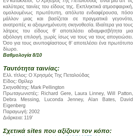
Εν κατακλείδι,
“Ο Χρησμός Της Πεταλούδας”
είναι μια απ’ τις
καλύτερες ταινίες του είδους της. Εκπληκτικά ατμοσφαιρική,
ομολουμένως πρωτότυπη, απόλυτα ενδιαφέρουσα, πόσο
μάλλον μιας και βασίζεται σε πραγματικά γεγονότα,
ανατροπές κι αξιομνημόνευτη σκηνοθεσία. Ιδιαίτερα για τους
λάτρεις του είδους θ’ αποτελέσει αδιαμφισβήτητα μια
αξιόλογη επιλογή, χωρίς ίσως να τους να τους απογειώσει.
Όσο για τους ανυποψίαστους θ’ αποτελέσει ένα πρωτότυπο
δίωρο.
Βαθμολογία 8/10
Ταυτότητα ταινίας:
Ελλ. τίτλος: Ο Χρησμός Της Πεταλούδας
Είδος: Θρίλερ
Σκηνοθέτης: Mark Pellington
Πρωταγωνιστές: Richard Gere, Laura Linney, Will Patton,
Debra Messing, Luconda Jenney, Alan Bates, David
Eigenberg
Παραγωγή: 2002
Διάρκεια: 119’
Σχετικά sites που αξίζουν τον κόπο: