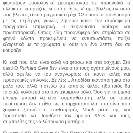
φαντάζουν φυσιολογικά μετατρέπονται σε παρανοϊκά κι
αλλόκοτα κι αρχίζεις κι εσύ ο ίδιος ν’ αμφιβάλλεις αν αυτό
που βλέπεις είναι πραγματικό ή όχι. Όλο αυτό σε συνδυασμό
με τις περίεργες γωνίες λήψεων κάνει την ατμόσφαιρα
πραγματικά επιβλητική. Η σκηνοθεσία ιδιαίτερη και
πρωτοποριακή. Όπως είδη προανέφερα δεν στηρίζεται σε
φτηνά κόλπα προκειμένου να εντυπωσιάσει, παίζει
εξαιρετικά με τα χρώματα κι ούτε για ένα λεπτό δεν σε
κουράζει.
Κι εκεί που όλα είναι καλά να φτάσω και στα άσχημα. Στο
cast! Ο
Richard Gere
δεν είναι από τους αγαπημένους μου,
αλλά οφείλω να του αναγνωρίσω ότι κάνει καλές και
προσεκτικές επιλογές. Δε λέω... Αποδίδει ικανοποιητικά στο
ρόλο του, αλλά πιστεύω ότι κάποιος άλλος ηθοποιός θα
ταίριαζε καλύτερα στο συγκεκριμένο ρόλο. Όσο για τη
Laura
Linney
, μπορεί να είναι συμπαθέστατη, αλλά σε καμία
περίπτωση δεν πείθει ως επαρχιοτοπούλα μπατσίνα που
ξαφνικά ξυπνάει ο επιθεωρητής
Monk
μέσα της και
προσπαθεί να βοηθήσει τον άμοιρο
Klein
και τους
συμπολίτες της να λύσουν το μυστήριο.