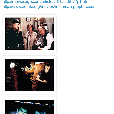
http://movies.ign.com/articles/316/316677p1.html
http://www.xenite.org/movies/mothman-prophecies/