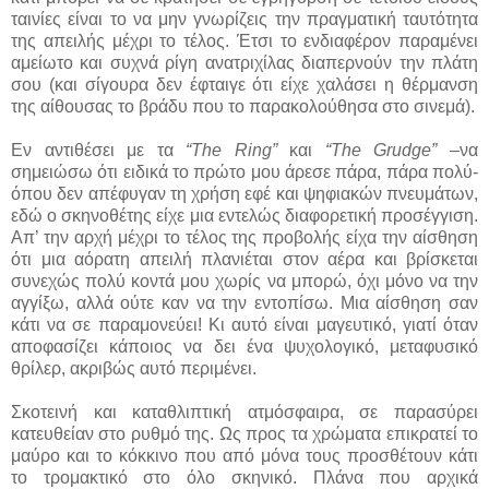
ταινίες είναι το να μην γνωρίζεις την πραγματική ταυτότητα
της απειλής μέχρι το τέλος. Έτσι το ενδιαφέρον παραμένει
αμείωτο και συχνά ρίγη ανατριχίλας διαπερνούν την πλάτη
σου (και σίγουρα δεν έφταιγε ότι είχε χαλάσει η θέρμανση
της αίθουσας το βράδυ που το παρακολούθησα στο σινεμά).
Εν αντιθέσει με τα
“The Ring”
και
“The Grudge”
–να
σημειώσω ότι ειδικά το πρώτο μου άρεσε πάρα, πάρα πολύ-
όπου δεν απέφυγαν τη χρήση εφέ και ψηφιακών πνευμάτων,
εδώ ο σκηνοθέτης είχε μια εντελώς διαφορετική προσέγγιση.
Απ’ την αρχή μέχρι το τέλος της προβολής είχα την αίσθηση
ότι μια αόρατη απειλή πλανιέται στον αέρα και βρίσκεται
συνεχώς πολύ κοντά μου χωρίς να μπορώ, όχι μόνο να την
αγγίξω, αλλά ούτε καν να την εντοπίσω. Μια αίσθηση σαν
κάτι να σε παραμονεύει! Κι αυτό είναι μαγευτικό, γιατί όταν
αποφασίζει κάποιος να δει ένα ψυχολογικό, μεταφυσικό
θρίλερ, ακριβώς αυτό περιμένει.
Σκοτεινή και καταθλιπτική ατμόσφαιρα, σε παρασύρει
κατευθείαν στο ρυθμό της. Ως προς τα χρώματα επικρατεί το
μαύρο και το κόκκινο που από μόνα τους προσθέτουν κάτι
το τρομακτικό στο όλο σκηνικό. Πλάνα που αρχικά