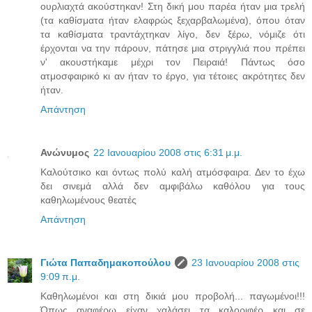
ουρλιαχτά ακούστηκαν! Στη δική μου παρέα ήταν μια τρελή
(τα καθίσματα ήταν ελαφρώς ξεχαρβαλωμένα), όπου όταν
τα καθίσματα τραντάχτηκαν λίγο, δεν ξέρω, νόμιζε ότι
έρχονται να την πάρουν, πάτησε μια στριγγλιά που πρέπει
ν' ακουστήκαμε μέχρι τον Πειραιά! Πάντως όσο
ατμοσφαιρικό κι αν ήταν το έργο, για τέτοιες ακρότητες δεν
ήταν.
Απάντηση
Ανώνυμος
22 Ιανουαρίου 2008 στις 6:31 μ.μ.
Καλούτσικο και όντως πολύ καλή ατμόσφαιρα. Δεν το έχω
δει σινεμά αλλά δεν αμφιβάλω καθόλου για τους
καθηλωμένους θεατές
Απάντηση
Γιώτα Παπαδημακοπούλου
23 Ιανουαρίου 2008 στις
9:09 π.μ.
Καθηλωμένοι και στη δικιά μου προβολή... παγωμένοι!!!
Όπως αναφέρω είχαν χαλάσει τα καλοριφέρ και σε