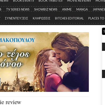
 NEWS
BOOK EVENTS
BOOK TRIBUTES
MOVIE REVIEWS
MOVIE
S
TV SERIES NEWS
SHOWBIZ NEWS
ANIME
MANGA
JAPANES
Y
ΣΥΝΕΝΤΕΥΞΕΙΣ
ΚΛΗΡΩΣΕΙΣ
BITCHES EDITORIAL
PLACES TO
e review