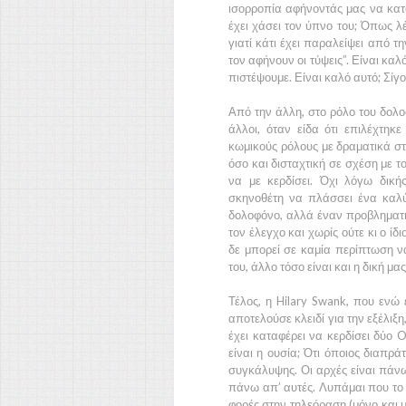
ισορροπία αφήνοντάς μας να καταν
έχει χάσει τον ύπνο του; Όπως λέε
γιατί κάτι έχει παραλείψει από τ
τον αφήνουν οι τύψεις”.
Είναι καλό
πιστέψουμε. Είναι καλό αυτό; Σίγ
Από την άλλη, στο ρόλο του δολ
άλλοι, όταν είδα ότι επιλέχτη
κωμικούς ρόλους με δραματικά στο
όσο και δισταχτική σε σχέση με το
να με κερδίσει. Όχι λόγω δική
σκηνοθέτη να πλάσσει ένα καλύ
δολοφόνο, αλλά έναν προβληματι
τον έλεγχο και χωρίς ούτε κι ο ίδ
δε μπορεί σε καμία περίπτωση ν
του, άλλο τόσο είναι και η δική 
Τέλος, η
Hilary Swank
, που ενώ 
αποτελούσε κλειδί για την εξέλιξ
έχει καταφέρει να κερδίσει δύο
O
είναι η ουσία; Ότι όποιος διαπράτ
συγκάλυψης. Οι αρχές είναι πάνω
πάνω απ’ αυτές. Λυπάμαι που το λ
φορές στην τηλεόραση (μόνο και μό