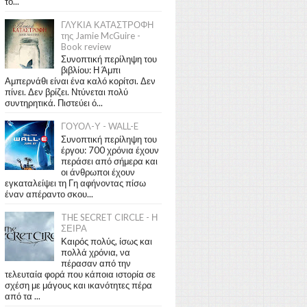
το...
ΓΛΥΚΙΑ ΚΑΤΑΣΤΡΟΦΗ
της Jamie McGuire -
Book review
Συνοπτική περίληψη του
βιβλίου: Η Άμπι
Αμπερνάθι είναι ένα καλό κορίτσι. Δεν
πίνει. Δεν βρίζει. Ντύνεται πολύ
συντηρητικά. Πιστεύει ό...
ΓΟΥΟΛ-Υ - WALL-E
Συνοπτική περίληψη του
έργου: 700 χρόνια έχουν
περάσει από σήμερα και
οι άνθρωποι έχουν
εγκαταλείψει τη Γη αφήνοντας πίσω
έναν απέραντο σκου...
THE SECRET CIRCLE - Η
ΣΕΙΡΑ
Καιρός πολύς, ίσως και
πολλά χρόνια, να
πέρασαν από την
τελευταία φορά που κάποια ιστορία σε
σχέση με μάγους και ικανότητες πέρα
από τα ...