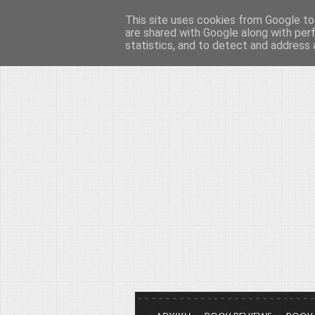
This site uses cookies from Google to 
Το μεγαλείο των Τεχ
are shared with Google along with per
statistics, and to detect and address 
Είμαστε πάντα εδώ για να μιλάμε γ