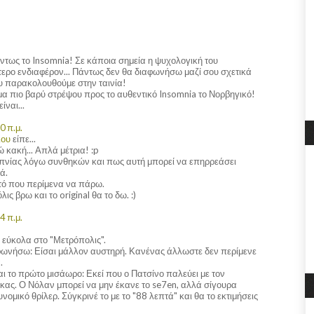
άντως το Insomnia! Σε κάποια σημεία η ψυχολογική του
τερο ενδιαφέρον... Πάντως δεν θα διαφωνήσω μαζί σου σχετικά
ου παρακολουθούμε στην ταινία!
μα πιο βαρύ στρέψου προς το αυθεντικό Insomnia το Νορβηγικό!
ίναι...
0 π.μ.
λου
είπε...
 κακή... Απλά μέτρια! :p
υπνίας λόγω συνθηκών και πως αυτή μπορεί να επηρρεάσει
ά.
τό που περίμενα να πάρω.
λις βρω και το original θα το δω. :)
4 π.μ.
ς εύκολα στο "Μετρόπολις".
φωνήσω: Είσαι μάλλον αυστηρή. Κανένας άλλωστε δεν περίμενε
.
ναι το πρώτο μισάωρο: Εκεί που ο Πατσίνο παλεύει με τον
κας. Ο Νόλαν μπορεί να μην έκανε το se7en, αλλά σίγουρα
υνομικό θρίλερ. Σύγκρινέ το με το "88 λεπτά" και θα το εκτιμήσεις