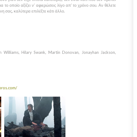
για το οποίο αξίζει ν’ αφιερώσεις λίγο απ’ το χρόνο σου. Αν θέλετε
νη σας, καλύτερα επιλέξτε κάτι άλλο.
n Williams, Hilary Swank, Martin Donovan, Jonayhan Jackson,
bros.com/