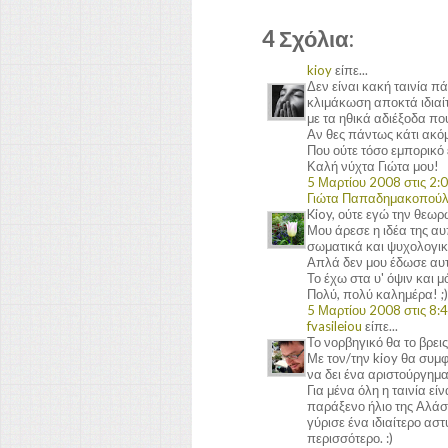
4 Σχόλια:
kioy
είπε...
Δεν είναι κακή ταινία π
κλιμάκωση αποκτά ιδιαί
με τα ηθικά αδιέξοδα π
Αν θες πάντως κάτι ακό
Που ούτε τόσο εμπορικό ε
Καλή νύχτα Γιώτα μου!
5 Μαρτίου 2008 στις 2:0
Γιώτα Παπαδημακοπού
Kioy, ούτε εγώ την θεωρώ
Μου άρεσε η ιδέα της α
σωματικά και ψυχολογικ
Απλά δεν μου έδωσε αυ
Το έχω στα υ' όψιν και μό
Πολύ, πολύ καλημέρα! ;)
5 Μαρτίου 2008 στις 8:4
fvasileiou
είπε...
Το νορβηγικό θα το βρει
Με τον/την kioy θα συμ
να δει ένα αριστούργημα
Για μένα όλη η ταινία εί
παράξενο ήλιο της Αλάσ
γύρισε ένα ιδιαίτερο αστ
περισσότερο. :)