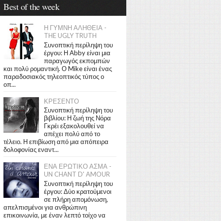
Best of the week
Η ΓΥΜΝΗ ΑΛΗΘΕΙΑ -
THE UGLY TRUTH
Συνοπτική περίληψη του
έργου: Η Abby είναι μια
παραγωγός εκπομπών
και πολύ ρομαντική. Ο Mike είναι ένας
παραδοσιακός τηλεοπτικός τύπος ο
οπ...
ΚΡΕΣΕΝΤΟ
Συνοπτική περίληψη του
βιβλίου: Η ζωή της Νόρα
Γκρέι εξακολουθεί να
απέχει πολύ από το
τέλειο. Η επιβίωση από μια απόπειρα
δολοφονίας εναντ...
ΕΝΑ ΕΡΩΤΙΚΟ ΑΣΜΑ -
UN CHANT D' AMOUR
Συνοπτική περίληψη του
έργου: Δύο κρατούμενοι
σε πλήρη απομόνωση,
απελπισμένοι για ανθρώπινη
επικοινωνία, με έναν λεπτό τοίχο να