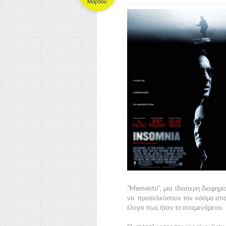
Μαρτίου
“Memento”,
μια ιδιαίτερη διαφημ
να προσελκύσουν τον κόσμο στις
έλεγα πως ήταν το αναμενόμενο.