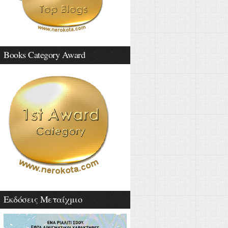
Books Category Award
Εκδόσεις Μεταίχμιο