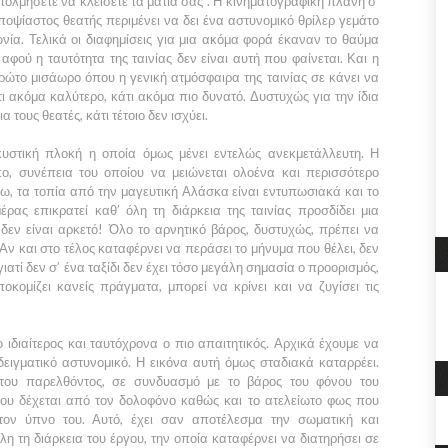
τολμήσετε να κλείσετε τα μάτια σας”.
Η κινηματογραφική πλάνη σ’
ποψίαστος θεατής περιμένει να δει ένα αστυνομικό θρίλερ γεμάτο
ωνία. Τελικά οι διαφημίσεις για μια ακόμα φορά έκαναν το θαύμα
φού η ταυτότητα της ταινίας δεν είναι αυτή που φαίνεται. Και η
πρώτο μισάωρο όπου η γενική ατμόσφαιρα της ταινίας σε κάνει να
ι ακόμα καλύτερο, κάτι ακόμα πιο δυνατό. Δυστυχώς για την ίδια
α τους θεατές, κάτι τέτοιο δεν ισχύει.
υστική πλοκή η οποία όμως μένει εντελώς ανεκμετάλλευτη. Η
πο, συνέπεια του οποίου να μειώνεται ολοένα και περισσότερο
, τα τοπία από την μαγευτική Αλάσκα είναι εντυπωσιακά και το
έρας επικρατεί καθ’ όλη τη διάρκεια της ταινίας προσδίδει μια
δεν είναι αρκετό! Όλο το αρνητικό βάρος, δυστυχώς, πρέπει να
 Αν και στο τέλος καταφέρνει να περάσει το μήνυμα που θέλει, δεν
γιατί δεν σ’ ένα ταξίδι δεν έχει τόσο μεγάλη σημασία ο προορισμός,
κομίζει κανείς πράγματα, μπορεί να κρίνει και να ζυγίσει τις
ο ιδιαίτερος και ταυτόχρονα ο πιο απαιτητικός. Αρχικά έχουμε να
ειγματικό αστυνομικό. Η εικόνα αυτή όμως σταδιακά καταρρέει.
 του παρελθόντος, σε συνδυασμό με το βάρος του φόνου του
που δέχεται από τον δολοφόνο καθώς και το ατελείωτο φως που
 τον ύπνο του. Αυτό, έχει σαν αποτέλεσμα την σωματική και
η τη διάρκεια του έργου, την οποία καταφέρνει να διατηρήσει σε