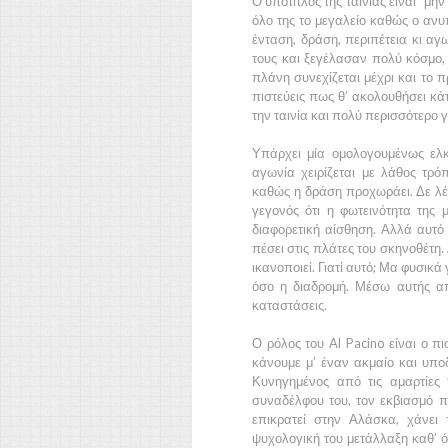
Ο υπότιτλος της ταινίας είναι
“μην 
όλο της το μεγαλείο καθώς ο ανυ
ένταση, δράση, περιπέτεια κι αγ
τους και ξεγέλασαν πολύ κόσμο, α
πλάνη συνεχίζεται μέχρι και το 
πιστεύεις πως θ’ ακολουθήσει κάτ
την ταινία και πολύ περισσότερο γι
Υπάρχει μία ομολογουμένως ελκ
αγωνία χειρίζεται με λάθος τρό
καθώς η δράση προχωράει. Δε λέω
γεγονός ότι η φωτεινότητα της μ
διαφορετική αίσθηση. Αλλά αυτό 
πέσει στις πλάτες του σκηνοθέτη.
ικανοποιεί. Γιατί αυτό; Μα φυσικά 
όσο η διαδρομή. Μέσω αυτής απο
καταστάσεις.
Ο ρόλος του
Al Pacino
είναι ο πι
κάνουμε μ’ έναν ακμαίο και υποδ
Κυνηγημένος από τις αμαρτίες
συναδέλφου του, τον εκβιασμό 
επικρατεί στην
Αλάσκα
, χάνει
ψυχολογική του μετάλλαξη καθ’ όλ