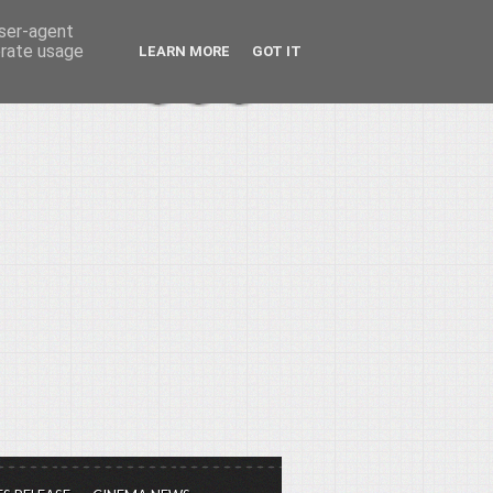
user-agent
erate usage
LEARN MORE
GOT IT