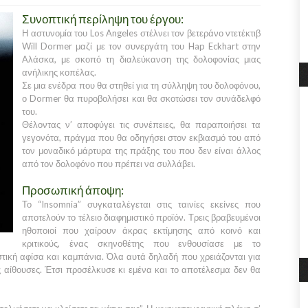
Συνοπτική περίληψη του έργου:
Η αστυνομία του
Los Angeles
στέλνει τον βετεράνο ντετέκτιβ
Will Dormer
μαζί με τον συνεργάτη του
Hap Eckhart
στην
Αλάσκα
, με σκοπό τη διαλεύκανση της δολοφονίας μιας
ανήλικης κοπέλας.
Σε μια ενέδρα που θα στηθεί για τη σύλληψη του δολοφόνου,
ο
Dormer
θα πυροβολήσει και θα σκοτώσει τον συνάδελφό
του.
Θέλοντας ν’ αποφύγει τις συνέπειες, θα παραποιήσει τα
γεγονότα, πράγμα που θα οδηγήσει στον εκβιασμό του από
τον μοναδικό μάρτυρα της πράξης του που δεν είναι άλλος
από τον δολοφόνο που πρέπει να συλλάβει.
Προσωπική άποψη:
Το
“Insomnia”
συγκαταλέγεται στις ταινίες εκείνες που
αποτελούν το τέλειο διαφημιστικό προϊόν. Τρεις βραβευμένοι
ηθοποιοί που χαίρουν άκρας εκτίμησης από κοινό και
κριτικούς, ένας σκηνοθέτης που ενθουσίασε με το
ιστική αφίσα και καμπάνια. Όλα αυτά δηλαδή που χρειάζονται για
 αίθουσες. Έτσι προσέλκυσε κι εμένα και το αποτέλεσμα δεν θα