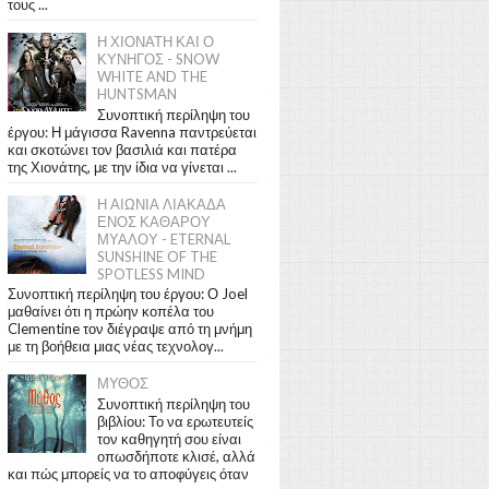
τους ...
Η ΧΙΟΝΑΤΗ ΚΑΙ Ο
ΚΥΝΗΓΟΣ - SNOW
WHITE AND THE
HUNTSMAN
Συνοπτική περίληψη του
έργου: Η μάγισσα Ravenna παντρεύεται
και σκοτώνει τον βασιλιά και πατέρα
της Χιονάτης, με την ίδια να γίνεται ...
Η ΑΙΩΝΙΑ ΛΙΑΚΑΔΑ
ΕΝΟΣ ΚΑΘΑΡΟΥ
ΜΥΑΛΟΥ - ETERNAL
SUNSHINE OF THE
SPOTLESS MIND
Συνοπτική περίληψη του έργου: Ο Joel
μαθαίνει ότι η πρώην κοπέλα του
Clementine τον διέγραψε από τη μνήμη
με τη βοήθεια μιας νέας τεχνολογ...
ΜΥΘΟΣ
Συνοπτική περίληψη του
βιβλίου: Το να ερωτευτείς
τον καθηγητή σου είναι
οπωσδήποτε κλισέ, αλλά
και πώς μπορείς να το αποφύγεις όταν