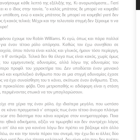
οήσουμε κάθε λεπτό της εξέλιξής της. Κι αναρωτιόμαστε... Γιατί
ι κι ο ίδιος στην ταινία,
“ο καλός μπάτσος δε μπορεί να κοιμηθεί
ην υπόθεση, ενώ ο κακός μπάτσος δε μπορεί να κοιμηθεί γιατί δεν
ς ή κακός τελικά; Μέχρι και την τελευταία στιγμή δεν ξέρουμε τι να
ουρα!
οφόνου έχουμε τον
Robin Williams
. Κι εγώ, όπως και πάρα πολλοί
κε για έναν τέτοιο ρόλο απόρησα. Καθώς τον έχω συνηθίσει σε
ιχεία, όπου πάντα είναι καλός και γλυκός, ήμουν τόσο περίεργη,
 τι θ’ αντίκριζα. Τελικά δεν θα έλεγα πως είναι κακός, χωρίς όμως
ς του ερμηνευτικής αδυναμίας, αλλά λόγω της αδυναμίας του
τερο προφίλ του χαρακτήρα του. Δεν υποδύεται έναν μανιακό
κό και κομπλεξικό άνθρωπο που σε μια στιγμή αδυναμίας έχασε
ιος να έχει συναίσθηση του τι κάνει, σκότωσε έναν άνθρωπο. Έτσι,
α προκαλέσει φόβο. Όσο μετριοπαθής κι αδιάφορη είναι η στάση
μας, περιμένοντας στωικά να τον μπαγλαρώσουν.
είχε στα χέρια της έναν ρόλο, όχι ιδιαίτερα μεγάλο, που ωστόσο
η, σε κάνει πραγματικά ν’ απορείς πως έναν τέτοιο άνευρο πλάσμα
scar
στο διάστημα που κάνει καριέρα στον κινηματογράφο. Ποια
τει ηθικά αδικήματα, αξίζει να τιμωρηθεί και δεν συντρέχει λόγος
 απ’ όλα και για κανένα λόγω δεν πρέπει να βάζουμε κάτι άλλο
έω, αν και την ταινία πέραν του σινεμά, την έχω δει κι άλλες δύο
νο γιατί δεν είχε τίποτα καλύτερο), δεν είναι κάτι που δεν πρέπει