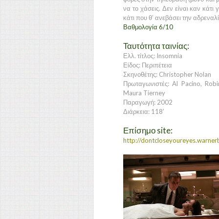
να το χάσεις. Δεν είναι καν κάτι 
κάτι που θ’ ανεβάσει την αδρεναλί
Βαθμολογία 6/10
Ταυτότητα ταινίας:
Ελλ. τίτλος: Insomnia
Είδος: Περιπέτεια
Σκηνοθέτης: Christopher Nolan
Πρωταγωνιστές: Al Pacino, Robi
Maura Tierney
Παραγωγή: 2002
Διάρκεια: 118’
Επίσημο site:
http://dontcloseyoureyes.warner