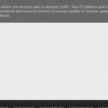
deliver its services and to analyze traffic. Your IP address and 
νών...
formance and security metrics to ensure quality of service, gen
abuse.
ια τον πολιτισμό, σε κάθε του μορφή και έκταση...