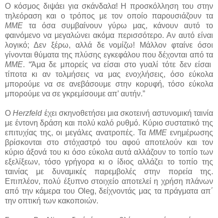
Ο κόσμος διψάει για σκάνδαλα! Η προσκόλληση του στην
τηλεόραση και ο τρόπος με τον οποίο παρουσιάζουν τα
ΜΜΕ
τα όσα συμβαίνουν γύρω μας, κάνουν αυτό το
φαινόμενο να μεγαλώνει ακόμα περισσότερο. Αν αυτό είναι
λογικό; Δεν ξέρω, αλλά δε νομίζω! Μάλλον φταίνε όσοι
γίνονται θύματα της πλύσης εγκεφάλου που δέχονται από τα
ΜΜΕ
. “Άμα δε μπορείς να είσαι στο γυαλί τότε δεν είσαι
τίποτα κι αν τολμήσεις να μας ενοχλήσεις, όσο εύκολα
μπορούμε να σε ανεβάσουμε στην κορυφή, τόσο εύκολα
μπορούμε να σε γκρεμίσουμε απ’ αυτήν.”
Ο
Herzfeld
έχει σκηνοθετήσει μια σκοτεινή αστυνομική ταινία
με έντονη δράση και πολύ καλό ρυθμό. Κύριο συστατικό της
επιτυχίας της, οι μεγάλες ανατροπές. Τα
ΜΜΕ
ενημέρωσης
βρίσκονται στο στόχαστρό του αφού αποτελούν και τον
κύριο άξονά του κι όσο εύκολα αυτά αλλάζουν το τοπίο των
εξελίξεων, τόσο γρήγορα κι ο ίδιος αλλάζει το τοπίο της
ταινίας με δυναμικές παρεμβολές στην πορεία της.
Επιπλέον, πολύ έξυπνο στοιχείο αποτελεί η χρήση πλάνων
από την κάμερα του Oleg, δείχνοντάς μας τα πράγματα απ΄
την οπτική των κακοποιών.