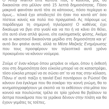
Ο
Andy Warhol
είπε κάποτε πως ο καθένας μας θα
δικαιούται στο μέλλον από 15 λεπτά δημοσιότητας. Πόσο
μακρινό φαινόταν αυτό τότε σε κάποιους, πόσο περίεργο κι
όμως... τελικά έχει αποδειχτεί ότι ήταν πιο κοντά απ’ όσο
πίστευε κανείς και πολύ πιο πραγματικό. Ας πάρουμε ως
παράδειγμα τη σημερινή τηλεόραση! Ο καθένας έχει
δικαίωμα να βγει στο γυαλί και να πει ή να κάνει ότι θέλει,
είτε αυτό είναι απλά ψώνιο, είτε εγκληματικής φύσης. Ακόμα
και οι κακοποιοί δικαιούνται μερίδιο στη δημοσιότητα και γι’
αυτό δεν φταίνε αυτοί, αλλά τα
Μέσα Μαζικής Ενημέρωσης
που τους προσφέρουν τον τηλεοπτικό αυτό χρόνο
προκειμένου να κάνουν νούμερα.
Ζούμε σ’ έναν κόσμο όπου μετράνε οι νόμοι, όπου η έκθεσή
σου στη δημοσιότητα όσο εύκολα μπορεί να σε καταστρέψει,
τόσο εύκολα μπορεί να σε σώσει απ’ το να πας στην κόλαση.
Πάνω σ’ αυτό παίζει η ταινία! Εκεί ποντάρουν οι Ρώσοι! Θα
κάνουν ένα έγκλημα που θα σοκάρει την κοινή γνώμη, θα το
κινηματογραφήσουν με σκοπό να το εκθέσουν στα μάτια του
κοινού και πουλώντας τρέλα σε τρία χρόνια θα βγάλουν τα
άσπρα πουκάμισα που τα χεράκια δένουν στην πλάτη και θα
έχουν γεμάτες τις τσέπες.