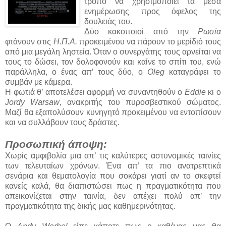
τρόπο να χρησιμοποιεί τα μέσα
ενημέρωσης προς όφελος της
δουλειάς του.
Δύο κακοποιοί από την
Ρωσία
φτάνουν στις
Η.Π.Α.
προκειμένου να πάρουν το μερίδιό τους
από μια μεγάλη ληστεία. Όταν ο συνεργάτης τους αρνείται να
τους το δώσει, τον δολοφονούν και καίνε το σπίτι του, ενώ
παράλληλα, ο ένας απ’ τους δύο, ο
Oleg
καταγράφει το
συμβάν με κάμερα.
Η φωτιά θ’ αποτελέσει αφορμή να συναντηθούν ο
Eddie
κι ο
Jordy Warsaw
, ανακριτής του πυροσβεστικού σώματος.
Μαζί θα εξαπολύσουν κυνηγητό προκειμένου να εντοπίσουν
και να συλλάβουν τους δράστες.
Προσωπική άποψη:
Χωρίς αμφιβολία μια απ’ τις καλύτερες αστυνομικές ταινίες
των τελευταίων χρόνων. Ένα απ’ τα πιο ανατρεπτικά
σενάρια και θεματολογία που σοκάρει γιατί αν το σκεφτεί
κανείς καλά, θα διαπιστώσει πως η πραγματικότητα που
απεικονίζεται στην ταινία, δεν απέχει πολύ απ’ την
πραγματικότητα της δικής μας καθημερινότητας.