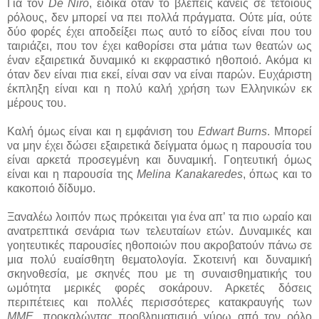
Για τον
De Niro
, ειδικά όταν το βλέπεις κανείς σε τέτοιους
ρόλους, δεν μπορεί να πει πολλά πράγματα. Ούτε μία, ούτε
δύο φορές έχει αποδείξει πως αυτό το είδος είναι που του
ταιριάζει, που τον έχει καθορίσει στα μάτια των θεατών ως
έναν εξαιρετικά δυναμικό κι εκφραστικό ηθοποιό. Ακόμα κι
όταν δεν είναι πια εκεί, είναι σαν να είναι παρών. Ευχάριστη
έκπληξη είναι και η πολύ καλή χρήση των Ελληνικών εκ
μέρους του.
Καλή όμως είναι και η εμφάνιση του
Edwart Burns
. Μπορεί
να μην έχει δώσει εξαιρετικά δείγματα όμως η παρουσία του
είναι αρκετά προσεγμένη και δυναμική. Γοητευτική όμως
είναι και η παρουσία της
Melina Kanakaredes
, όπως και το
κακοποιό δίδυμο.
Ξαναλέω λοιπόν πως πρόκειται για ένα απ’ τα πιο ωραίο και
ανατρεπτικά σενάρια των τελευταίων ετών. Δυναμικές και
γοητευτικές παρουσίες ηθοποιών που ακροβατούν πάνω σε
μια πολύ ευαίσθητη θεματολογία. Σκοτεινή και δυναμική
σκηνοθεσία, με σκηνές που με τη συναισθηματικής του
ωμότητα μερικές φορές σοκάρουν. Αρκετές δόσεις
περιπέτειες και πολλές περισσότερες κατακραυγής των
ΜΜΕ
, προκαλώντας προβληματισμό γύρω από τον ρόλο