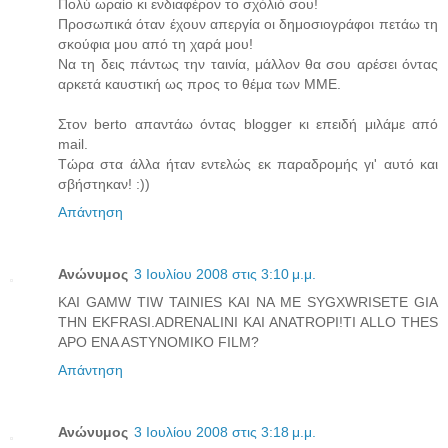
Πολύ ωραίο κι ενδιαφέρον το σχόλιό σου!
Προσωπικά όταν έχουν απεργία οι δημοσιογράφοι πετάω τη
σκούφια μου από τη χαρά μου!
Να τη δεις πάντως την ταινία, μάλλον θα σου αρέσει όντας
αρκετά καυστική ως προς το θέμα των ΜΜΕ.
Στον berto απαντάω όντας blogger κι επειδή μιλάμε από
mail.
Τώρα στα άλλα ήταν εντελώς εκ παραδρομής γι' αυτό και
σβήστηκαν! :))
Απάντηση
Ανώνυμος
3 Ιουλίου 2008 στις 3:10 μ.μ.
KAI GAMW TIW TAINIES KAI NA ME SYGXWRISETE GIA
THN EKFRASI.ADRENALINI KAI ANATROPI!TI ALLO THES
APO ENA ASTYNOMIKO FILM?
Απάντηση
Ανώνυμος
3 Ιουλίου 2008 στις 3:18 μ.μ.