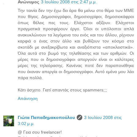
Ανώνυμος
3 Ιουλίου 2008 στις 2:47 μ.μ.
Την ταινία δεν την έχω δει άρα θα μείνω στο θέμα των ΜΜΕ
που θίγεις. Δημοσιογράφοι, δημοσιογρίφοι, δημοσιοκάφροι
όπως θέλεις πες τους. Ελάχιστοι αξίζουν. Ελάχιστοι
πραγματικά προσφέρουν έργο. Όλοι οι υπόλοιποι απλά
ανακυκλώνουν τα λεγόμενα του ενός και του άλλου, ρίχνουν
καρφιά ο ένας στον άλλο και βυθίζουν τον κόσμο στο
σκοτάδι με ανεξακρίβωτα και αναξιόπιστα «αποκλειστικά».
Όλα αυτά στο βωμό της τηλεθέασης και των αριθμών. Οι
μέρες που οι δημοσιογράφοι απεργούν είναι οι καλύτερες
μέρες της τηλεόρασης. Κανένας ποτέ δεν παραπονέθηκε
που έκαναν απεργία οι δημοσιογράφοι. Αυτό εμένα μου λέει
πάρα πολλά.
Κάτι άσχετο. Γιατί απαντάς στους spammers;;;
Απάντηση
Γιώτα Παπαδημακοπούλου
3 Ιουλίου 2008 στις
3:02 μ.μ.
@ Γεια σου freelancer!