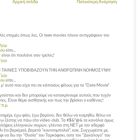
Αρχική σελίδα
Παλαιότερη Ανάρτηση
λές στιγμές όπως λες. Οι teen movies πλεον αντιγράφουν τον
 μ.μ.
λου
είπε...
 είναι ότι πουλάνε σαν τρελές!
 μ.μ.
Ι ΤΑΙΝΙΕΣ ΥΠΟΒΙΒΑΖΟΥΝ ΤΗΝ ΑΝΘΡΩΠΙΝΗ ΝΟΗΜΟΣΥΝΗ!
 μ.μ.
λου
είπε...
μ' αυτό που είχα πει σε κάποιους φίλους για τα "Date Movie"
 γούστου και δεν μπορούμε να κατακρίνουμε αυτούς που τυχόν
νίες. Είναι θέμα αισθητικής και πως την βρίσκει ο καθένας!
 π.μ.
εσημέρι, έχω φάει, έχω βαρύνει, δεν θέλω να κοιμηθώ, θέλω να
γω ζέστης να πάω στο video-club. Τα #$&*@& τα κανάλια όμως
αλήψεις ελληνικών σειρών, γλέντια στη ΝΕΤ με τον αδερφό
 (το βαριέμαι), βαρετά "κουτσομπολιά", κοκ. Συγχωρέστε με,
ι να δω την "Θυσία" του Ταρκόφσκι, ούτε τον "Δεκάλογο" του
τε με επειδή πιστεύω ότι για αυτήν ακριβώς την ώρα (και για