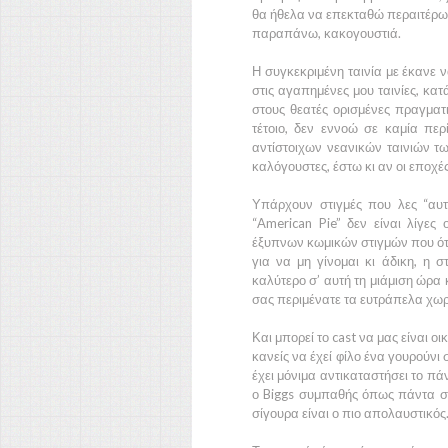
θα ήθελα να επεκταθώ περαιτέρω 
παραπάνω, κακογουστιά.
Η συγκεκριμένη ταινία με έκανε
στις αγαπημένες μου ταινίες, κα
στους θεατές ορισμένες πραγματι
τέτοιο, δεν εννοώ σε καμία πε
αντίστοιχων νεανικών ταινιών τω
καλόγουστες, έστω κι αν οι εποχέ
Υπάρχουν στιγμές που λες “αυτ
“American Pie”
δεν είναι λίγες 
έξυπνων κωμικών στιγμών που ότ
για να μη γίνομαι κι άδικη, η σ
καλύτερο σ’ αυτή τη μιάμιση ώρα 
σας περιμένατε τα ευτράπελα χωρί
Και μπορεί το cast να μας είναι ο
κανείς να έχεί φίλο ένα γουρούνι 
έχει μόνιμα αντικαταστήσει το π
ο
Biggs
συμπαθής όπως πάντα σε 
σίγουρα είναι ο πιο απολαυστικός