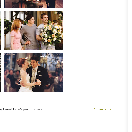
by
Γιώτα Παπαδημακοπούλου
6 comments