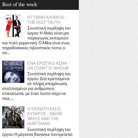
Best of the week
Η ΓΥΜΝΗ ΑΛΗΘΕΙΑ -
THE UGLY TRUTH
Συνοπτική περίληψη του
έργου: Η Abby είναι μια
παραγωγός εκπομπών
και πολύ ρομαντική. Ο Mike είναι ένας
παραδοσιακός τηλεοπτικός τύπος ο
οπ...
ΕΝΑ ΕΡΩΤΙΚΟ ΑΣΜΑ -
UN CHANT D' AMOUR
Συνοπτική περίληψη του
έργου: Δύο κρατούμενοι
σε πλήρη απομόνωση,
απελπισμένοι για ανθρώπινη
επικοινωνία, με έναν λεπτό τοίχο να
τους ...
Η ΧΙΟΝΑΤΗ ΚΑΙ Ο
ΚΥΝΗΓΟΣ - SNOW
WHITE AND THE
HUNTSMAN
Συνοπτική περίληψη του
έργου: Η μάγισσα Ravenna παντρεύεται