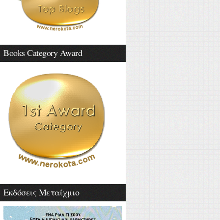
Books Category Award
Εκδόσεις Μεταίχμιο