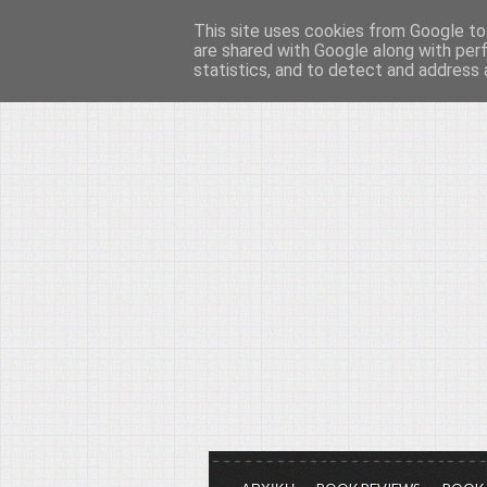
This site uses cookies from Google to 
Το μεγαλείο των Τεχ
are shared with Google along with per
statistics, and to detect and address 
Είμαστε πάντα εδώ για να μιλάμε γ