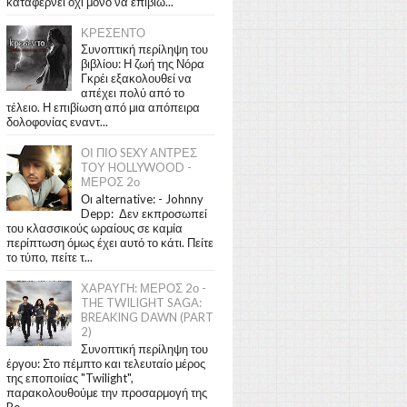
καταφέρνει όχι μόνο να επιβιώ...
ΚΡΕΣΕΝΤΟ
Συνοπτική περίληψη του
βιβλίου: Η ζωή της Νόρα
Γκρέι εξακολουθεί να
απέχει πολύ από το
τέλειο. Η επιβίωση από μια απόπειρα
δολοφονίας εναντ...
ΟΙ ΠΙΟ SEXY ΑΝΤΡΕΣ
ΤΟΥ HOLLYWOOD -
ΜΕΡΟΣ 2ο
Οι alternative: - Johnny
Depp: Δεν εκπροσωπεί
του κλασσικούς ωραίους σε καμία
περίπτωση όμως έχει αυτό το κάτι. Πείτε
το τύπο, πείτε τ...
ΧΑΡΑΥΓΗ: ΜΕΡΟΣ 2ο -
THE TWILIGHT SAGA:
BREAKING DAWN (PART
2)
Συνοπτική περίληψη του
έργου: Στο πέμπτο και τελευταίο μέρος
της εποποιίας "Twilight",
παρακολουθούμε την προσαρμογή της
Be...