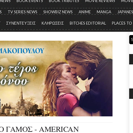
 NEWS
BOOK EVENTS
BOOK TRIBUTES
MOVIE REVIEWS
MOVIE
S
TV SERIES NEWS
SHOWBIZ NEWS
ANIME
MANGA
JAPANES
Y
ΣΥΝΕΝΤΕΥΞΕΙΣ
ΚΛΗΡΩΣΕΙΣ
BITCHES EDITORIAL
PLACES TO
 Ο ΓΑΜΟΣ - AMERICAN