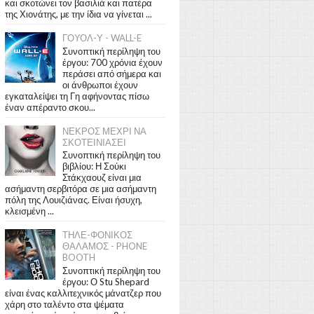
και σκοτώνει τον βασιλιά και πατέρα
της Χιονάτης, με την ίδια να γίνεται ...
ΓΟΥΟΛ-Υ - WALL-E
Συνοπτική περίληψη του
έργου: 700 χρόνια έχουν
περάσει από σήμερα και
οι άνθρωποι έχουν
εγκαταλείψει τη Γη αφήνοντας πίσω
έναν απέραντο σκου...
ΝΕΚΡΟΣ ΜΕΧΡΙ ΝΑ
ΣΚΟΤΕΙΝΙΑΣΕΙ
Συνοπτική περίληψη του
βιβλίου: Η Σούκι
Στάκχαουζ είναι μια
ασήμαντη σερβιτόρα σε μια ασήμαντη
πόλη της Λουιζιάνας. Είναι ήσυχη,
κλεισμένη ...
ΤΗΛΕ-ΦΟΝΙΚΟΣ
ΘΑΛΑΜΟΣ - PHONE
BOOTH
Συνοπτική περίληψη του
έργου: Ο Stu Shepard
είναι ένας καλλιτεχνικός μάνατζερ που
χάρη στο ταλέντο στα ψέματα