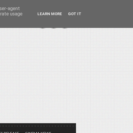
user-agent
erate usage
LEARN MORE
GOT IT