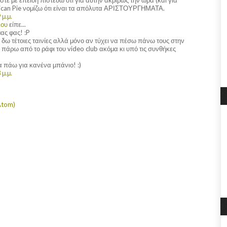
ican Pie νομίζω ότι είναι τα απόλυτα ΑΡΙΣΤΟΥΡΓΗΜΑΤΑ.
 μ.μ.
λου
είπε...
ας φας! :P
θα δω τέτοιες ταινίες αλλά μόνο αν τύχει να πέσω πάνω τους στην
 πάρω από το ράφι του video club ακόμα κι υπό τις συνθήκες
α πάω για κανένα μπάνιο! :)
 μ.μ.
Atom)