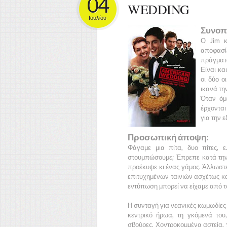
04
WEDDING
Ιουλίου
Συνοπ
Ο
Jim
κ
αποφασίζ
πράγματα
Είναι κα
οι δύο ο
ικανά τη
Όταν όμ
έρχονται
για την ε
Προσωπική άποψη:
Φάγαμε μια πίτα, δυο πίτες, ε
στουμπώσουμε; Έπρεπε κατά τ
προέκυψε κι ένας γάμος. Άλλωστ
επιτυχημένων ταινιών ασχέτως κα
εντύπωση μπορεί να είχαμε από τ
Η συνταγή για νεανικές κωμωδίες
κεντρικό ήρωα, τη γκόμενά του
σβούρες. Χοντροκομμένα αστεία, χ