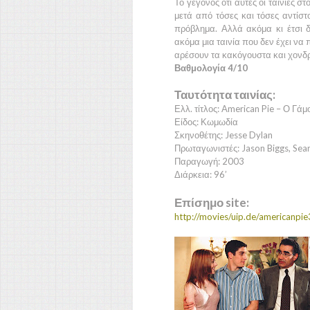
Το γεγονός ότι αυτές οι ταινίες 
μετά από τόσες και τόσες αντίστ
πρόβλημα. Αλλά ακόμα κι έτσι δ
ακόμα μια ταινία που δεν έχει να
αρέσουν τα κακόγουστα και χονδρο
Βαθμολογία 4/10
Ταυτότητα ταινίας:
Ελλ. τίτλος: American Pie – Ο Γάμ
Είδος: Κωμωδία
Σκηνοθέτης: Jesse Dylan
Πρωταγωνιστές: Jason Biggs, Sean
Παραγωγή: 2003
Διάρκεια: 96’
Επίσημο site:
http://movies/uip.de/americanpie