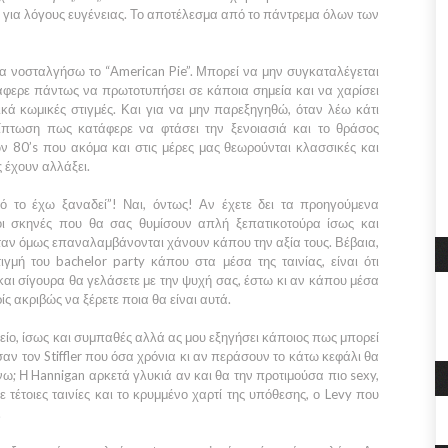
για λόγους ευγένειας. Το αποτέλεσμα από το πάντρεμα όλων των
 να νοσταλγήσω το
“American Pie”.
Μπορεί να μην συγκαταλέγεται
τάφερε πάντως να πρωτοτυπήσει σε κάποια σημεία και να χαρίσει
κά κωμικές στιγμές. Και για να μην παρεξηγηθώ, όταν λέω κάτι
ρίπτωση πως κατάφερε να φτάσει την ξενοιασιά και το θράσος
ν 80’s που ακόμα και στις μέρες μας θεωρούνται κλασσικές και
ς έχουν αλλάξει.
ό το έχω ξαναδεί”! Ναι, όντως! Αν έχετε δει τα προηγούμενα
οι σκηνές που θα σας θυμίσουν απλή ξεπατικοτούρα ίσως και
αν όμως επαναλαμβάνονται χάνουν κάπου την αξία τους. Βέβαια,
τιγμή του bachelor party κάπου στα μέσα της ταινίας, είναι ότι
και σίγουρα θα γελάσετε με την ψυχή σας, έστω κι αν κάπου μέσα
ς ακριβώς να ξέρετε ποια θα είναι αυτά.
ικείο, ίσως και συμπαθές αλλά ας μου εξηγήσει κάποιος πως μπορεί
σαν τον
Stiffler
που όσα χρόνια κι αν περάσουν το κάτω κεφάλι θα
άνω; Η
Hannigan
αρκετά γλυκιά αν και θα την προτιμούσα πιο sexy,
τέτοιες ταινίες και το κρυμμένο χαρτί της υπόθεσης, ο
Levy
που
.