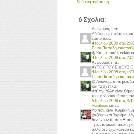
Νεότερη ανάρτηση
6 Σχόλια:
Ανώνυμος είπε...
Αδιάφορη με κάποιες κα
εαυτό τους.
4 Ιουλίου 2008 στις 2:00
Γιώτα Παπαδημακοπού
@ Και το κακό freelancer
4 Ιουλίου 2008 στις 2:03
Ανώνυμος είπε...
ΑΥΤΟΥ ΤΟΥ ΕΙΔΟΥΣ Ο
4 Ιουλίου 2008 στις 4:07
Γιώτα Παπαδημακοπού
@ Ανώνυμε αυτό μοιάζει 
και τα σχετικά!
Απ' την άλλη είναι θέμα
τους αρέοσυν τέτοιες ται
5 Ιουλίου 2008 στις 8:42
fvasileiou
είπε...
Λοιπόν, είναι Κυριακή μ
χαζέψω και βαριέμαι λό
δεν έχουν τίποτα: Επαν
Τριανταφυλλόπουλο, ράλι
αλλά δεν έχω κανένα κέφ
Κισλόφσκι. Και συγχωρέσ