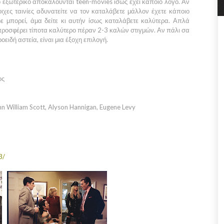
στο εξωτερικό αποκαλούνται teen-movies ίσως έχει κάποιο λόγο. Αν
οιχες ταινίες αδυνατείτε να τον καταλάβετε μάλλον έχετε κάποιο
ε μπορεί, άμα δείτε κι αυτήν ίσως καταλάβετε καλύτερα. Απλά
 προσφέρει τίποτα καλύτερο πέραν 2-3 καλών στιγμών. Αν πάλι σα
ειδή αστεία, είναι μια έξοχη επιλογή.
ος
n William Scott, Alyson Hannigan, Eugene Levy
3/