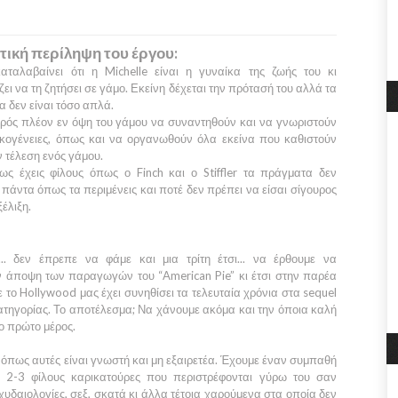
τική περίληψη του έργου:
αταλαβαίνει ότι η
Michelle
είναι η γυναίκα της ζωής του κι
ει να τη ζητήσει σε γάμο. Εκείνη δέχεται την πρότασή του αλλά τα
 δεν είναι τόσο απλά.
ιρός πλέον εν όψη του γάμου να συναντηθούν και να γνωριστούν
ικογένειες, όπως και να οργανωθούν όλα εκείνα που καθιστούν
ν τέλεση ενός γάμου.
ως έχεις φίλους όπως ο
Finch
και ο
Stiffler
τα πράγματα δεν
 πάντα όπως τα περιμένεις και ποτέ δεν πρέπει να είσαι σίγουρος
ξέλιξη.
... δεν έπρεπε να φάμε και μια τρίτη έτσι... να έρθουμε να
ην άποψη των παραγωγών του
“American Pie”
κι έτσι στην παρέα
ε το
Hollywood
μας έχει συνηθίσει τα τελευταία χρόνια στα sequel
τηγορίας. Το αποτέλεσμα; Να χάνουμε ακόμα και την όποια καλή
ο πρώτο μέρος.
 όπως αυτές είναι γνωστή και μη εξαιρετέα. Έχουμε έναν συμπαθή
, 2-3 φίλους καρικατούρες που περιστρέφονται γύρω του σαν
υδαιολογίες, σεξ, σκατά κι άλλα τέτοια χαρούμενα στα οποία δεν