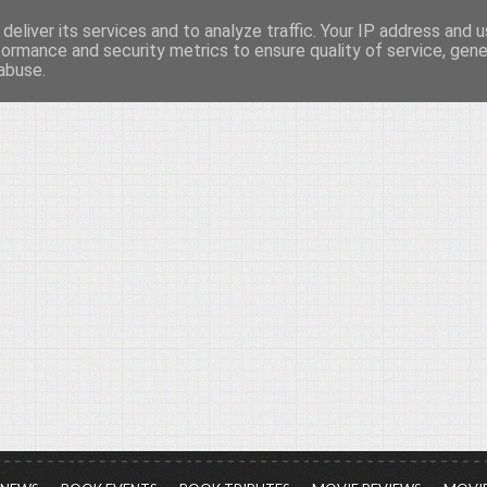
deliver its services and to analyze traffic. Your IP address and 
νών...
formance and security metrics to ensure quality of service, gen
abuse.
ια τον πολιτισμό, σε κάθε του μορφή και έκταση...