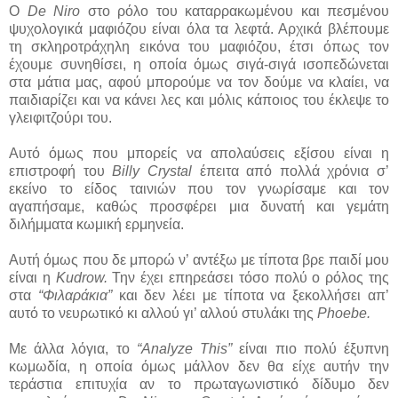
Ο
De Niro
στο ρόλο του καταρρακωμένου και πεσμένου
ψυχολογικά μαφιόζου είναι όλα τα λεφτά. Αρχικά βλέπουμε
τη σκληροτράχηλη εικόνα του μαφιόζου, έτσι όπως τον
έχουμε συνηθίσει, η οποία όμως σιγά-σιγά ισοπεδώνεται
στα μάτια μας, αφού μπορούμε να τον δούμε να κλαίει, να
παιδιαρίζει και να κάνει λες και μόλις κάποιος του έκλεψε το
γλειφιτζούρι του.
Αυτό όμως που μπορείς να απολαύσεις εξίσου είναι η
επιστροφή του
Billy Crystal
έπειτα από πολλά χρόνια σ’
εκείνο το είδος ταινιών που τον γνωρίσαμε και τον
αγαπήσαμε, καθώς προσφέρει μια δυνατή και γεμάτη
διλήμματα κωμική ερμηνεία.
Αυτή όμως που δε μπορώ ν’ αντέξω με τίποτα βρε παιδί μου
είναι η
Kudrow.
Την έχει επηρεάσει τόσο πολύ ο ρόλος της
στα
“Φιλαράκια”
και δεν λέει με τίποτα να ξεκολλήσει απ’
αυτό το νευρωτικό κι αλλού γι’ αλλού στυλάκι της
Phoebe.
Με άλλα λόγια, το
“Analyze This”
είναι πιο πολύ έξυπνη
κωμωδία, η οποία όμως μάλλον δεν θα είχε αυτήν την
τεράστια επιτυχία αν το πρωταγωνιστικό δίδυμο δεν