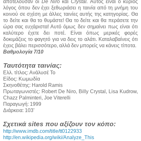
αποτελούσαν οι
De
Niro
και
Crystal.
Αυτός είναι ο κύριος
λόγος όπου δεν έχει ξεθωριάσει η ταινία από τη μνήμη του
κοινού σε σχέση με άλλες ταινίες αυτής της κατηγορίας. Θα
το δείτε και θα το θυμάστε! Θα το δείτε και θα περάσετε την
ώρα σας ευχάριστα! Αυτό όμως δεν σημαίνει πως είναι ότι
καλύτερο έχετε δει ποτέ. Είναι όπως μερικές φορές
δοκιμάζεις το φαγητό για να δεις το αλάτι. Καταλαβαίνεις ότι
έχεις βάλει περισσότερο, αλλά δεν μπορείς να κάνεις τίποτα.
Βαθμολογία 7/10
Ταυτότητα ταινίας:
Ελλ. τίτλος: Ανάλυσέ Το
Είδος: Κωμωδία
Σκηνοθέτης: Harold Ramis
Πρωταγωνιστές: Robert De Niro, Billy Crystal, Lisa Kudrow,
Chazz Palminteri, Joe Viterelli
Παραγωγή: 1999
Διάρκεια: 103’
Σχετικά sites που αξίζουν τον κόπο:
http://www.imdb.com/title/tt0122933
http://en.wikipedia.org/wiki/Analyze_This