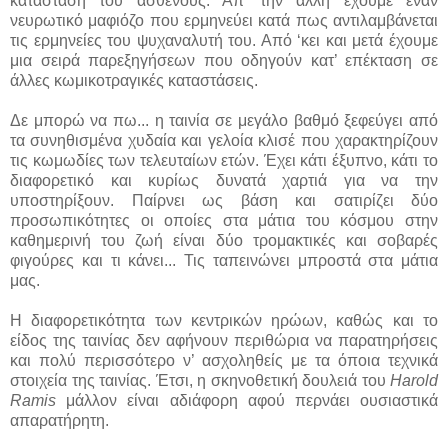
κατάσταση του ασθενούς. Απ’ την άλλη έχουμε έναν
νευρωτικό μαφιόζο που ερμηνεύει κατά πως αντιλαμβάνεται
τις ερμηνείες του ψυχαναλυτή του. Από ‘κει και μετά έχουμε
μια σειρά παρεξηγήσεων που οδηγούν κατ’ επέκταση σε
άλλες κωμικοτραγικές καταστάσεις.
Δε μπορώ να πω... η ταινία σε μεγάλο βαθμό ξεφεύγει από
τα συνηθισμένα χυδαία και γελοία κλισέ που χαρακτηρίζουν
τις κωμωδίες των τελευταίων ετών. Έχει κάτι έξυπνο, κάτι το
διαφορετικό και κυρίως δυνατά χαρτιά για να την
υποστηρίξουν. Παίρνει ως βάση και σατιρίζει δύο
προσωπικότητες οι οποίες στα μάτια του κόσμου στην
καθημερινή του ζωή είναι δύο τρομακτικές και σοβαρές
φιγούρες και τι κάνει... Τις ταπεινώνει μπροστά στα μάτια
μας.
Η διαφορετικότητα των κεντρικών ηρώων, καθώς και το
είδος της ταινίας δεν αφήνουν περιθώρια να παρατηρήσεις
και πολύ περισσότερο ν’ ασχοληθείς με τα όποια τεχνικά
στοιχεία της ταινίας. Έτσι, η σκηνοθετική δουλειά του
Harold
Ramis
μάλλον είναι αδιάφορη αφού περνάει ουσιαστικά
απαρατήρητη.