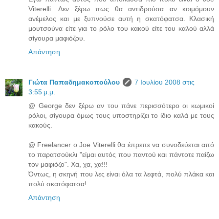
Viterelli. Δεν ξέρω πως θα αντιδρούσα αν κοιμόμουν
ανέμελος και με ξυπνούσε αυτή η σκατόφατσα. Κλασική
μουτσούνα είτε για το ρόλο του κακού είτε του καλού αλλά
σίγουρα μαφιόζου.
Απάντηση
Γιώτα Παπαδημακοπούλου
7 Ιουλίου 2008 στις
3:55 μ.μ.
@ George δεν ξέρω αν του πάνε περισσότερο οι κωμικοί
ρόλοι, σίγουρα όμως τους υποστηρίζει το ίδιο καλά με τους
κακούς.
@ Freelancer ο Joe Viterelli θα έπρεπε να συνοδεύεται από
το παρατσούκλι "είμαι αυτός που παντού και πάντοτε παίζω
τον μαφιόζο". Χα, χα, χα!!!
Όντως, η σκηνή που λες είναι όλα τα λεφτά, πολύ πλάκα και
πολύ σκατόφατσα!
Απάντηση