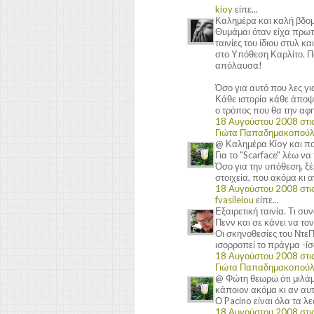
kioy
είπε...
Καλημέρα και καλή βδομ
Θυμάμαι όταν είχα πρωτο
ταινίες του ίδιου στυλ κ
στο Υπόθεση Καρλίτο. Πο
απόλαυσα!
Όσο για αυτό που λες γι
Κάθε ιστορία κάθε άποψη
ο τρόπος που θα την αφη
18 Αυγούστου 2008 στις
Γιώτα Παπαδημακοπού
@ Καλημέρα Kioy και π
Για το "Scarface" λέω να
Όσο για την υπόθεση, ξ
στοιχεία, που ακόμα κι α
18 Αυγούστου 2008 στις
fvasileiou
είπε...
Εξαιρετική ταινία. Τι σ
Πενν και σε κάνει να το
Οι σκηνοθεσίες του Ντε
ισορροπεί το πράγμα -ίσω
18 Αυγούστου 2008 στις
Γιώτα Παπαδημακοπού
@ Φώτη θεωρώ ότι μιλάμε
κάποιον ακόμα κι αν αυτό
Ο Pacino είναι όλα τα λ
18 Αυγούστου 2008 στις