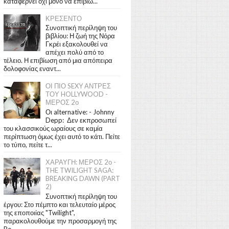
καταφέρνει όχι μόνο να επιβιώ...
ΚΡΕΣΕΝΤΟ
Συνοπτική περίληψη του
βιβλίου: Η ζωή της Νόρα
Γκρέι εξακολουθεί να
απέχει πολύ από το
τέλειο. Η επιβίωση από μια απόπειρα
δολοφονίας εναντ...
ΟΙ ΠΙΟ SEXY ΑΝΤΡΕΣ
ΤΟΥ HOLLYWOOD -
ΜΕΡΟΣ 2ο
Οι alternative: - Johnny
Depp: Δεν εκπροσωπεί
του κλασσικούς ωραίους σε καμία
περίπτωση όμως έχει αυτό το κάτι. Πείτε
το τύπο, πείτε τ...
ΧΑΡΑΥΓΗ: ΜΕΡΟΣ 2ο -
THE TWILIGHT SAGA:
BREAKING DAWN (PART
2)
Συνοπτική περίληψη του
έργου: Στο πέμπτο και τελευταίο μέρος
της εποποιίας "Twilight",
παρακολουθούμε την προσαρμογή της
Be...