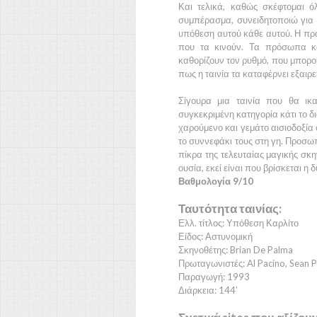
Και τελικά, καθώς σκέφτομαι
συμπέρασμα, συνειδητοποιώ για α
υπόθεση αυτού κάθε αυτού. Η πραγ
που τα κινούν. Τα πρόσωπα κα
καθορίζουν τον ρυθμό, που μπορ
πως η ταινία τα καταφέρνει εξαιρε
Σίγουρα μια ταινία που θα ικ
συγκεκριμένη κατηγορία κάτι το δ
χαρούμενο και γεμάτο αισιοδοξία
το συννεφάκι τους στη γη. Προσ
πίκρα της τελευταίας μαγικής σκη
ουσία, εκεί είναι που βρίσκεται η 
Βαθμολογία 9/10
Ταυτότητα ταινίας:
Ελλ. τίτλος: Υπόθεση Καρλίτο
Είδος: Αστυνομική
Σκηνοθέτης: Brian De Palma
Πρωταγωνιστές: Al Pacino, Sean P
Παραγωγή: 1993
Διάρκεια: 144’