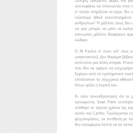
Σκληρή, ορισμένες φορές και βί
συννεφάκια να πλανώνται στον α
σ’ αυτήν στηρίζεται το έργο, δεν 
νιώσουμε ηθικά ικανοποιημένοι
ανθρώπων! Ή μάλλον, ίσως δεν υπ
να μην μπορεί να μπει σε καλο
κοινωνίας μάλλον διαφέρουν αρκε
κώδικα.
Ο
Al Pacino
σ’ έναν απ’ τους κ
γοητευτικούς). Δεν θυμάμαι βέβαι
αυτό είναι μια άλλη ιστορία. Η ου
που δεν σε αφήνει να εισχωρήσει
ξεφύγει από τα εγκληματικά κυκλ
επιτάσσουν τα σύγχρονα ηθικοπλ
όπως ορίζει η λογική του.
Κι όταν συνειδητοποιείς ότι το
αγνώριστος
Sean Penn
εκπλήσσε
στάθηκε τα πρώτα χρόνια της κα
αυτόν του
Carlito
. Τουλάχιστον τ
ψυχολογήσεις, σε αντίθεση με τ
δεν καταφέρνει λεπτό να σε πείσει 