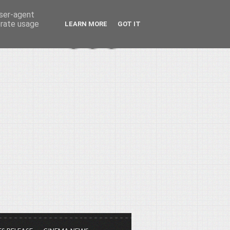
user-agent
erate usage
LEARN MORE
GOT IT