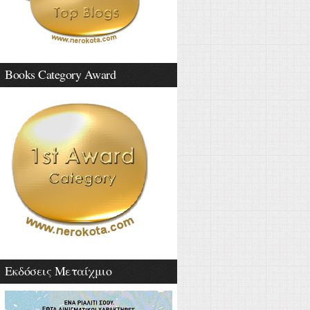
Books Category Award
Εκδόσεις Μεταίχμιο