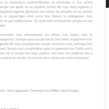
 όλα τα παραπάνω προσπαθώντας να καταλήξω σ’ ένα τελικό
κόμα μια φορά, ότι σε μεγάλες ταινίες δεν έχει τόση σημασία η
ματική σημασία βρίσκεται στα πιόνια της ιστορίας και σε αυτούς
ι οι χαρακτήρες είναι αυτοί που δίνουν το ενδιαφέρον, που
ούν να μας καθηλώσουν. Ως προς αυτό τουλάχιστον, μπορώ να πω
τικά.
ανοποιήσει τους απαιτητικούς του είδους που ζητάνε από τη
ιαφορετικό. Σίγουρα όμως και μια ταινία που όσους περιμένουν ένα
 φινάλε θα τους απογοητεύσει οικτρά, πετώντας τους απότομα από
ωπικά, θεωρώ πως η συμπάθεια προς το πρόσωπο του
Carlito
και η
νής για το όνειρο που πήγε χαμένο, εκεί είναι που κρύβεται όλη η
δυναμική της ταινίας. Αυτό ίσως κάνει τελικά μια ταινία κλασσική!
enn, John Leguizamo, Penelope Ann Miller, Ingrid Rogers