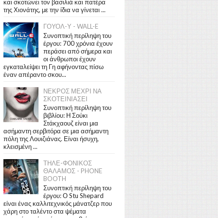
και σκοτώνει τον βασιλιά και πατέρα
της Χιονάτης, με την ίδια να γίνεται ...
ΓΟΥΟΛ-Υ - WALL-E
Συνοπτική περίληψη του
έργου: 700 χρόνια έχουν
περάσει από σήμερα και
οι άνθρωποι έχουν
εγκαταλείψει τη Γη αφήνοντας πίσω
έναν απέραντο σκου...
ΝΕΚΡΟΣ ΜΕΧΡΙ ΝΑ
ΣΚΟΤΕΙΝΙΑΣΕΙ
Συνοπτική περίληψη του
βιβλίου: Η Σούκι
Στάκχαουζ είναι μια
ασήμαντη σερβιτόρα σε μια ασήμαντη
πόλη της Λουιζιάνας. Είναι ήσυχη,
κλεισμένη ...
ΤΗΛΕ-ΦΟΝΙΚΟΣ
ΘΑΛΑΜΟΣ - PHONE
BOOTH
Συνοπτική περίληψη του
έργου: Ο Stu Shepard
είναι ένας καλλιτεχνικός μάνατζερ που
χάρη στο ταλέντο στα ψέματα