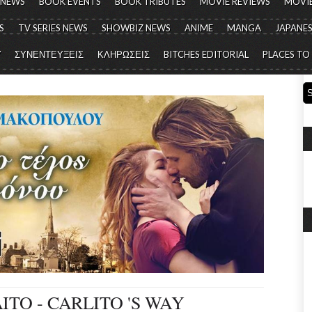
 NEWS
BOOK EVENTS
BOOK TRIBUTES
MOVIE REVIEWS
MOVIE
S
TV SERIES NEWS
SHOWBIZ NEWS
ANIME
MANGA
JAPANES
Y
ΣΥΝΕΝΤΕΥΞΕΙΣ
ΚΛΗΡΩΣΕΙΣ
BITCHES EDITORIAL
PLACES TO
ΤΟ - CARLITO 'S WAY