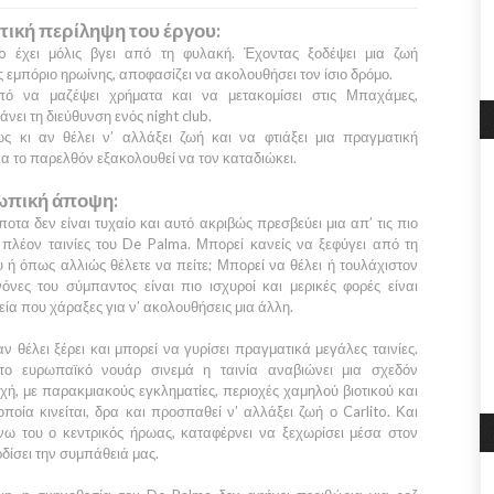
τική περίληψη του έργου:
to
έχει μόλις βγει από τη φυλακή. Έχοντας ξοδέψει μια ζωή
 εμπόριο ηρωίνης, αποφασίζει να ακολουθήσει τον ίσιο δρόμο.
ό να μαζέψει χρήματα και να μετακομίσει στις
Μπαχάμες,
νει τη διεύθυνση ενός night club.
ς κι αν θέλει ν’ αλλάξει ζωή και να φτιάξει μια πραγματική
ια το παρελθόν εξακολουθεί να τον καταδιώκει.
πική άποψη:
ίποτα δεν είναι τυχαίο και αυτό ακριβώς πρεσβεύει μια απ’ τις πιο
πλέον ταινίες του
De Palma
. Μπορεί κανείς να ξεφύγει από τη
 ή όπως αλλιώς θέλετε να πείτε; Μπορεί να θέλει ή τουλάχιστον
νόνες του σύμπαντος είναι πιο ισχυροί και μερικές φορές είναι
ία που χάραξες για ν’ ακολουθήσεις μια άλλη.
ν θέλει ξέρει και μπορεί να γυρίσει πραγματικά μεγάλες ταινίες.
το ευρωπαϊκό νουάρ σινεμά η ταινία αναβιώνει μια σχεδόν
χή, με παρακμιακούς εγκληματίες, περιοχές χαμηλού βιοτικού και
ποία κινείται, δρα και προσπαθεί ν’ αλλάξει ζωή ο
Carlito
. Και
νω του ο κεντρικός ήρωας, καταφέρνει να ξεχωρίσει μέσα στον
δίσει την συμπάθειά μας.