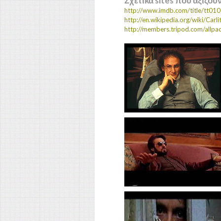
Σχετικά sites που αξίζου
http://www.imdb.com/title/tt01
http://en.wikipedia.org/wiki/Carli
http://members.tripod.com/allpa