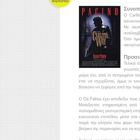
Αυγούστου
Συνοπ
Ο
Carli
κάνοντας
Με σκοπ
αναλαμβά
Όσο όμω
οικογένε
Προσω
Τελικά τ
γνωστές 
μοίρα του, από το πεπρωμένο του
έτσι να ισχυρίζεται, όμως οι κα
δύσκολο να ξεφύγεις από την πορε
Ο
De Palma
έχει αποδείξει πως α
Μοιάζοντας επηρεασμένη από 
παλιομοδίτικη γκανγκστερική επο
κοινωνικού επιπέδου, μέσα στα ο
παρά την αλητεία που φέρει πά
βούρκο της παρανομίας και να κερ