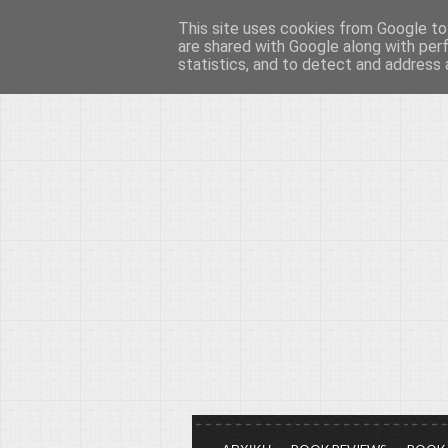
This site uses cookies from Google to 
Το μεγαλείο των Τεχ
are shared with Google along with per
statistics, and to detect and address 
Είμαστε πάντα εδώ για να μιλάμε γ