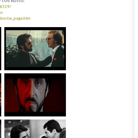
ν τον κόπο:
06519/
to
cino/cw_page.htm