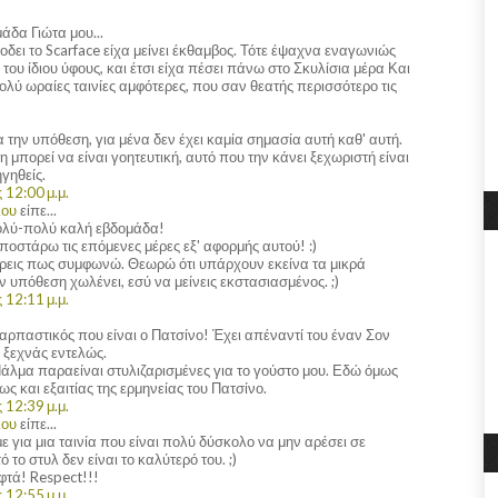
άδα Γιώτα μου...
δει το Scarface είχα μείνει έκθαμβος. Τότε έψαχνα εναγωνιώς
αι του ίδιου ύφους, και έτσι είχα πέσει πάνω στο Σκυλίσια μέρα Και
λύ ωραίες ταινίες αμφότερες, που σαν θεατής περισσότερο τις
α την υπόθεση, για μένα δεν έχει καμία σημασία αυτή καθ' αυτή.
 μπορεί να είναι γοητευτική, αυτό που την κάνει ξεχωριστή είναι
γηθείς.
 12:00 μ.μ.
λου
είπε...
ολύ-πολύ καλή εβδομάδα!
 ποστάρω τις επόμενες μέρες εξ' αφορμής αυτού! :)
έρεις πως συμφωνώ. Θεωρώ ότι υπάρχουν εκείνα τα μικρά
ν υπόθεση χωλένει, εσύ να μείνεις εκστασιασμένος. ;)
 12:11 μ.μ.
υναρπαστικός που είναι ο Πατσίνο! Έχει απέναντί του έναν Σον
ν ξεχνάς εντελώς.
Πάλμα παραείναι στυλιζαρισμένες για το γούστο μου. Εδώ όμως
ς και εξαιτίας της ερμηνείας του Πατσίνο.
 12:39 μ.μ.
λου
είπε...
 για μια ταινία που είναι πολύ δύσκολο να μην αρέσει σε
 το στυλ δεν είναι το καλύτερό του. ;)
εφτά! Respect!!!
 12:55 μ.μ.