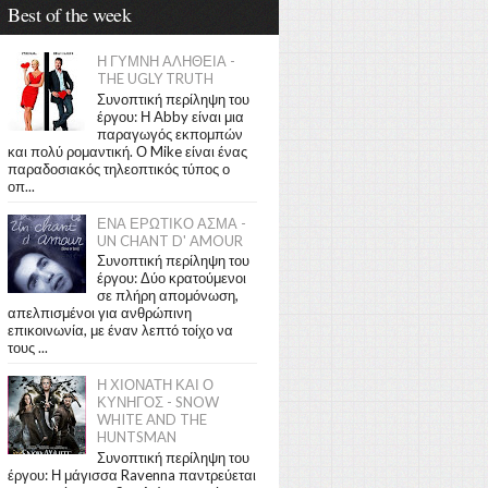
Best of the week
Η ΓΥΜΝΗ ΑΛΗΘΕΙΑ -
THE UGLY TRUTH
Συνοπτική περίληψη του
έργου: Η Abby είναι μια
παραγωγός εκπομπών
και πολύ ρομαντική. Ο Mike είναι ένας
παραδοσιακός τηλεοπτικός τύπος ο
οπ...
ΕΝΑ ΕΡΩΤΙΚΟ ΑΣΜΑ -
UN CHANT D' AMOUR
Συνοπτική περίληψη του
έργου: Δύο κρατούμενοι
σε πλήρη απομόνωση,
απελπισμένοι για ανθρώπινη
επικοινωνία, με έναν λεπτό τοίχο να
τους ...
Η ΧΙΟΝΑΤΗ ΚΑΙ Ο
ΚΥΝΗΓΟΣ - SNOW
WHITE AND THE
HUNTSMAN
Συνοπτική περίληψη του
έργου: Η μάγισσα Ravenna παντρεύεται