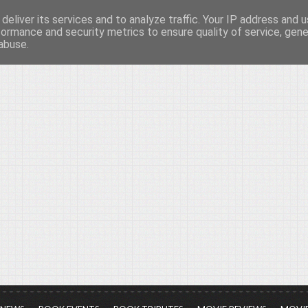
deliver its services and to analyze traffic. Your IP address and 
νών...
formance and security metrics to ensure quality of service, gen
abuse.
ια τον πολιτισμό, σε κάθε του μορφή και έκταση...