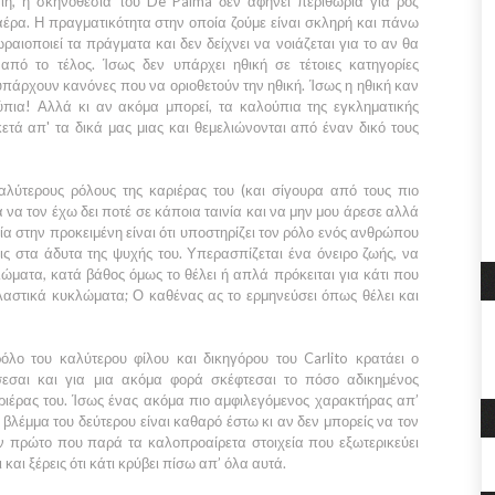
αιη, η σκηνοθεσία του
De Palma
δεν αφήνει περιθώρια για ροζ
έρα. Η πραγματικότητα στην οποία ζούμε είναι σκληρή και πάνω
ωραιοποιεί τα πράγματα και δεν δείχνει να νοιάζεται για το αν θα
 από το τέλος. Ίσως δεν υπάρχει ηθική σε τέτοιες κατηγορίες
άρχουν κανόνες που να οριοθετούν την ηθική. Ίσως η ηθική καν
ύπια! Αλλά κι αν ακόμα μπορεί, τα καλούπια της εγκληματικής
τά απ' τα δικά μας μιας και θεμελιώνονται από έναν δικό τους
αλύτερους ρόλους της καριέρας του (και σίγουρα από τους πιο
α να τον έχω δει ποτέ σε κάποια ταινία και να μην μου άρεσε αλλά
σία στην προκειμένη είναι ότι υποστηρίζει τον ρόλο ενός ανθρώπου
ς στα άδυτα της ψυχής του. Υπερασπίζεται ένα όνειρο ζωής, να
ώματα, κατά βάθος όμως το θέλει ή απλά πρόκειται για κάτι που
αστικά κυκλώματα; Ο καθένας ας το ερμηνεύσει όπως θέλει και
 ρόλο του καλύτερου φίλου και δικηγόρου του
Carlito
κρατάει ο
σαι και για μια ακόμα φορά σκέφτεσαι το πόσο αδικημένος
ριέρας του. Ίσως ένας ακόμα πιο αμφιλεγόμενος χαρακτήρας απ’
ο βλέμμα του δεύτερου είναι καθαρό έστω κι αν δεν μπορείς να τον
ον πρώτο που παρά τα καλοπροαίρετα στοιχεία που εξωτερικεύει
και ξέρεις ότι κάτι κρύβει πίσω απ’ όλα αυτά.