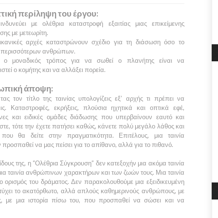
τική περίληψη του έργου:
νδυνεύει με ολέθρια καταστροφή εξαιτίας μιας επικείμενης
ης με μετεωρίτη.
ικανικές αρχές καταστρώνουν σχέδιο για τη διάσωση όσο το
 περισσότερων ανθρώπων.
, ο μοναδικός τρόπος για να σωθεί ο πλανήτης είναι να
στεί ο κομήτης και να αλλάξει πορεία.
πική άποψη:
τας τον τίτλο της ταινίας υπολογίζεις εξ’ αρχής τι πρέπει να
εις. Καταστροφές, εκρήξεις, πλούσια ηχητικά και οπτικά εφέ,
μονες και ειδικές ομάδες διάδωσης που υπερβαίνουν εαυτό και
τε, τότε την έχετε πατήσει καθώς, κάνετε πολύ μεγάλο λάθος και
που θα δείτε στην πραγματικότητα. Επιτέλους, μια ταινία
 προσπαθεί να μας πείσει για το απίθανο, αλλά για το πιθανό.
ίδους της, η
“Ολέθρια Σύγκρουση”
δεν κατεξοχήν μια ακόμα ταινία
μια ταινία ανθρώπινων χαρακτήρων και των ζωών τους. Μια ταινία
ο ορισμός του δράματος. Δεν παρακολουθούμε μια εξειδικευμένη
ιτύχει το ακατόρθωτο, αλλά απλούς καθημερινούς ανθρώπους, με
ς, με μια ιστορία πίσω του, που προσπαθεί να σώσει και να