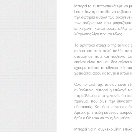
Μπορεί τα εντυπωσιακά εφέ να μη
Leder
δεν προσπαθεί να εκβιάσει 
την σωτηρία αυτών των οικογενειώ
των ανθρώπων που μοιραζόμαστ
επικείμενη καταστροφή, αλλά 
λύτρωσης λίγο πριν το τέλος.
Το αρνητικό στοιχείο της ταινία
ακόμα και από πολύ καλές παρα
σταματήσει ποτέ και πουθενά. Εκε
εκείνοι είναι που αν δεν σώσουν
έχουμε πιάσει το εθνικιστικό 
χρειάζεται αφού καταντάει απλά 
Όλο το cast της ταινίας είναι ε
ανθρώπινο. Μπορεί η επιλογή τω
παραβλέψουμε το γεγονός ότι και 
πράγμα, που δίνει την δυνατότ
ηθοποιούς. Και όσοι πίστευαν ό
Αμερικής, επειδή κανένας μαύρος
ήρθε ο
Obama
να τους διαψεύσει.
Μπορεί να η συγκεκριμένη επιλ