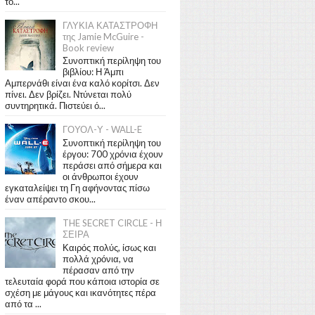
το...
ΓΛΥΚΙΑ ΚΑΤΑΣΤΡΟΦΗ
της Jamie McGuire -
Book review
Συνοπτική περίληψη του
βιβλίου: Η Άμπι
Αμπερνάθι είναι ένα καλό κορίτσι. Δεν
πίνει. Δεν βρίζει. Ντύνεται πολύ
συντηρητικά. Πιστεύει ό...
ΓΟΥΟΛ-Υ - WALL-E
Συνοπτική περίληψη του
έργου: 700 χρόνια έχουν
περάσει από σήμερα και
οι άνθρωποι έχουν
εγκαταλείψει τη Γη αφήνοντας πίσω
έναν απέραντο σκου...
THE SECRET CIRCLE - Η
ΣΕΙΡΑ
Καιρός πολύς, ίσως και
πολλά χρόνια, να
πέρασαν από την
τελευταία φορά που κάποια ιστορία σε
σχέση με μάγους και ικανότητες πέρα
από τα ...