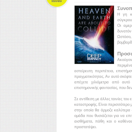
Ιουνίου
Συνοπ
Η γη κι
σύγκρουσ
Οι αμερ
δυνατόν
Ωστόσο
βομβαρδι
Προσω
Ακούγον
περιμέν
αστείρευτη περιπέτεια, επιστή
πραγματικότητας. Αν αυτό σκέφτεσ
απέχετε χιλιόμετρα από αυτό 
επιστημονικής φαντασίας, που δεν
Σε αντίθεση με άλλες ταινίες του ε
καταστροφής. Είναι περισσότερο 
στην οποία θα άρμοζε καλύτερα 
ομάδα που θυσιάζεται για να επ
αισθήματα, πάθη και ο καθένα
προστατέψει.