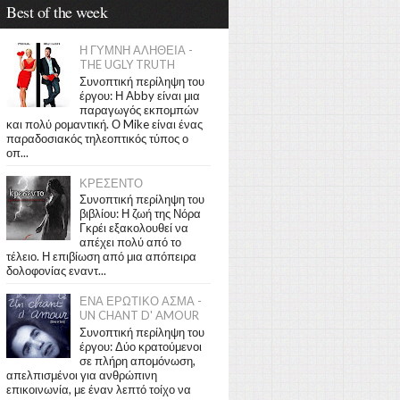
Best of the week
Η ΓΥΜΝΗ ΑΛΗΘΕΙΑ -
THE UGLY TRUTH
Συνοπτική περίληψη του
έργου: Η Abby είναι μια
παραγωγός εκπομπών
και πολύ ρομαντική. Ο Mike είναι ένας
παραδοσιακός τηλεοπτικός τύπος ο
οπ...
ΚΡΕΣΕΝΤΟ
Συνοπτική περίληψη του
βιβλίου: Η ζωή της Νόρα
Γκρέι εξακολουθεί να
απέχει πολύ από το
τέλειο. Η επιβίωση από μια απόπειρα
δολοφονίας εναντ...
ΕΝΑ ΕΡΩΤΙΚΟ ΑΣΜΑ -
UN CHANT D' AMOUR
Συνοπτική περίληψη του
έργου: Δύο κρατούμενοι
σε πλήρη απομόνωση,
απελπισμένοι για ανθρώπινη
επικοινωνία, με έναν λεπτό τοίχο να