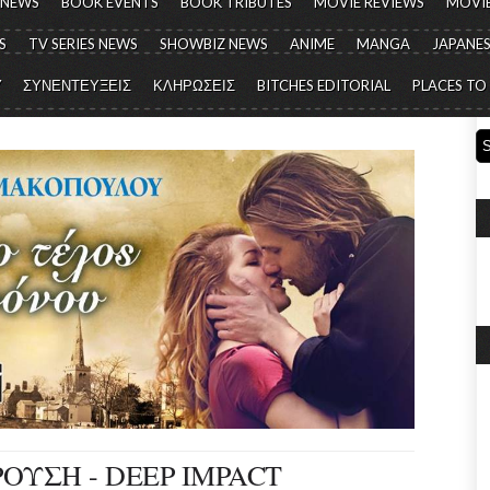
 NEWS
BOOK EVENTS
BOOK TRIBUTES
MOVIE REVIEWS
MOVIE
S
TV SERIES NEWS
SHOWBIZ NEWS
ANIME
MANGA
JAPANES
Y
ΣΥΝΕΝΤΕΥΞΕΙΣ
ΚΛΗΡΩΣΕΙΣ
BITCHES EDITORIAL
PLACES TO
ΟΥΣΗ - DEEP IMPACT