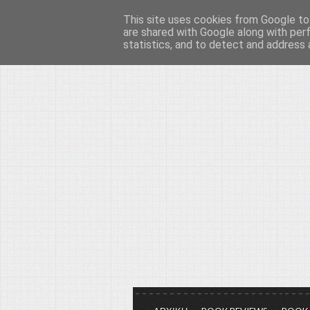
This site uses cookies from Google to 
Το μεγαλείο των Τεχ
are shared with Google along with per
statistics, and to detect and address 
Είμαστε πάντα εδώ για να μιλάμε γ