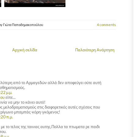
by
Γιώτα Παπαδημακοπούλου
4 comments
Αρχική σελίδα
Παλαιότερη Ανάρτηση
καλύτερη από το Αρμαγεδών αλλά δεν αποφεύγει ούτε αυτή
σθηματισμούς.
22 μ.μ.
λου
είπε...
νία να μην το κάνει αυτό!
ς μελοδραματισμούς στις διαφορετικές αυτές σχέσεις που
 τρίγωνο μπαμπάς-κόρη-γκόμενος!
:20 π.μ.
με το τελος της ταινιας αυτης.Πολλα τα πτωματα ρε παιδι
σου.
8 μ.μ.