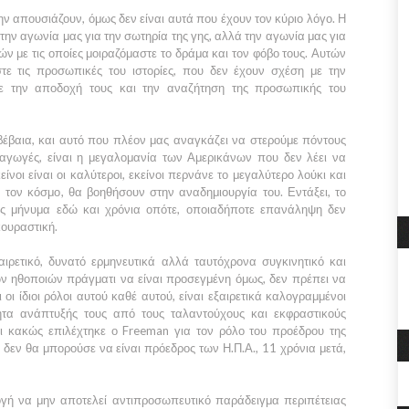
ν απουσιάζουν, όμως δεν είναι αυτά που έχουν τον κύριο λόγο. Η
την αγωνία μας για την σωτηρία της γης, αλλά την αγωνία μας για
ν με τις οποίες μοιραζόμαστε το δράμα και τον φόβο τους. Αυτών
ε τις προσωπικές του ιστορίες, που δεν έχουν σχέση με την
με την αποδοχή τους και την αναζήτηση της προσωπικής του
ς βέβαια, και αυτό που πλέον μας αναγκάζει να στερούμε πόντους
γωγές, είναι η μεγαλομανία των Αμερικάνων που δεν λέει να
ίνοι είναι οι καλύτεροι, εκείνοι περνάνε το μεγαλύτερο λούκι και
 τον κόσμο, θα βοηθήσουν στην αναδημιουργία του. Εντάξει, το
τους μήνυμα εδώ και χρόνια οπότε, οποιαδήποτε επανάληψη δεν
κουραστική.
ξαιρετικό, δυνατό ερμηνευτικά αλλά ταυτόχρονα συγκινητικό και
ν ηθοποιών πράγματι να είναι προσεγμένη όμως, δεν πρέπει να
οι ίδιοι ρόλοι αυτού καθέ αυτού, είναι εξαιρετικά καλογραμμένοι
ητα ανάπτυξής τους από τους ταλαντούχους και εκφραστικούς
τι κακώς επιλέχτηκε ο
Freeman
για τον ρόλο του προέδρου της
 δεν θα μπορούσε να είναι πρόεδρος των Η.Π.Α., 11 χρόνια μετά,
ογή να μην αποτελεί αντιπροσωπευτικό παράδειγμα περιπέτειας