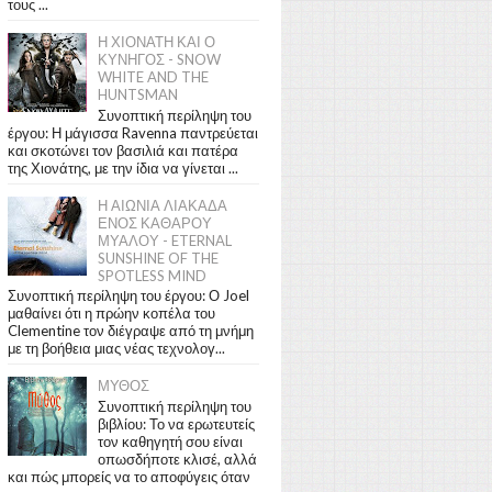
τους ...
Η ΧΙΟΝΑΤΗ ΚΑΙ Ο
ΚΥΝΗΓΟΣ - SNOW
WHITE AND THE
HUNTSMAN
Συνοπτική περίληψη του
έργου: Η μάγισσα Ravenna παντρεύεται
και σκοτώνει τον βασιλιά και πατέρα
της Χιονάτης, με την ίδια να γίνεται ...
Η ΑΙΩΝΙΑ ΛΙΑΚΑΔΑ
ΕΝΟΣ ΚΑΘΑΡΟΥ
ΜΥΑΛΟΥ - ETERNAL
SUNSHINE OF THE
SPOTLESS MIND
Συνοπτική περίληψη του έργου: Ο Joel
μαθαίνει ότι η πρώην κοπέλα του
Clementine τον διέγραψε από τη μνήμη
με τη βοήθεια μιας νέας τεχνολογ...
ΜΥΘΟΣ
Συνοπτική περίληψη του
βιβλίου: Το να ερωτευτείς
τον καθηγητή σου είναι
οπωσδήποτε κλισέ, αλλά
και πώς μπορείς να το αποφύγεις όταν