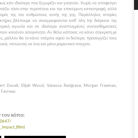
ως κάτι ιδιαίτερο που ξεχωρίζει και γοητεύει. Χωρίς να αποφεύγει
στιάζει τόσο στην περιπέτεια και την επικείμενη καταστροφή, αλλά
ομός της του ανθρώπους αυτής της γης. Παράλληλες ιστορίες
τήρες βλέπουμε να σκιαγραφούνται καθ’ όλη την διάρκεια της
τερική αγωνία και σε ιδιαίτερα αναπτυγμένες συναισθηματικές
ουν κανέναν ασυγκίνητο. Αν θέλει κάποιος να κάνει σύγκριση με
άς, μάλλον θα το κάνει τσάμπα αφού το δεύτερο, προσεγγίζει τους
κά, πατώντας σε ένα και μόνο ρομαντικό στοιχείο.
ert Duvall, Elijah Wood, Vanessa Redgrave, Morgan Freeman,
n Favreau
ν τον κόπο:
20647/
_Impact_(film)