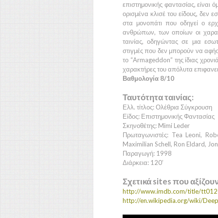
επιστημονικής φαντασίας, είναι όμ
ορισμένα κλισέ του είδους, δεν ε
στα μονοπάτι που οδηγεί ο ερχ
ανθρώπων, των οποίων οι χαρακ
ταινίας, οδηγώντας σε μια εσω
στιγμές που δεν μπορούν να αφήσ
το
“Armageddon”
της ίδιας χρονι
χαρακτήρες του απόλυτα επιφανεια
Βαθμολογία 8/10
Ταυτότητα ταινίας:
Ελλ. τίτλος: Ολέθρια Σύγκρουση
Είδος: Επιστημονικής Φαντασίας
Σκηνοθέτης: Mimi Leder
Πρωταγωνιστές: Tea Leoni, Rob
Maximilian Schell, Ron Eldard, Jo
Παραγωγή: 1998
Διάρκεια: 120’
Σχετικά sites που αξίζου
http://www.imdb.com/title/tt01
http://en.wikipedia.org/wiki/Deep