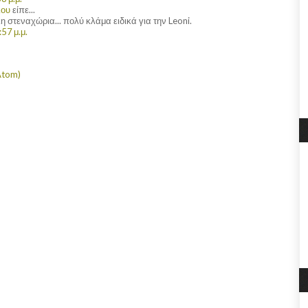
λου
είπε...
 στεναχώρια... πολύ κλάμα ειδικά για την Leoni.
57 μ.μ.
Atom)