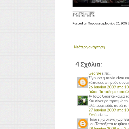
Posted on
Παρασκευή, Ιουνίου 26, 2009
Νεότερη ανάρτηση
4 Σχόλια:
George
είπε...
Σίγουρα η ταινία είναι 
κάποιους φτηνούς συναι
26 Ιουνίου 2009 στις 10:
Γιώτα Παπαδημακοπού
@ Ίσως George καμία ται
Και σίγουρα προτιμώ του
βλέπουμε εδώ, παρά το
27 Ιουνίου 2009 στις 10
Zenia
είπε...
Πολυ ειχα στεναχωρηθει 
μου.Τσακιζεται το ηθικο 
29 Ιουνίου 2009 στις 3:5