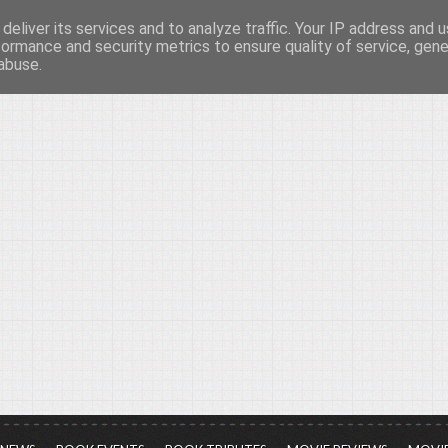
deliver its services and to analyze traffic. Your IP address and 
νών...
formance and security metrics to ensure quality of service, gen
abuse.
ια τον πολιτισμό, σε κάθε του μορφή και έκταση...