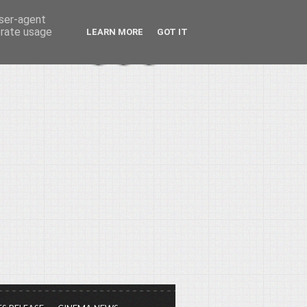
user-agent
erate usage
LEARN MORE
GOT IT