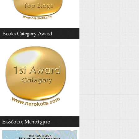
Books Category Award
Εκδόσεις Μεταίχμιο