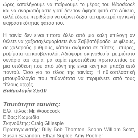
ώρες καταλήγουμε να παίρνουμε το μέρος του
Woodcock
και να αναρωτιόμαστε γιατί δεν τον άφησε φυτό στο Λύκειο,
αλλά έδωσε περιθώρια να σέρνει δεξιά και αριστερά την κενή
εκφραστικότητας φάτσα του.
Η ταινία δεν είναι τίποτα άλλο από μια καλή επιλογή αν
θέλετε να χαζοσαχλαμαρίσετε ένα Σαββατόβραδο με φίλους,
σε χαλαρούς ρυθμούς, κάπου ανάμεσα σε πίτσες, μπύρες,
ρεψίματα και κουβεντολόι. Αδιάφορη σκηνοθεσία, μετριότατο
σενάριο και καμία, μα καμία προσπάθεια πρωτοτυπίας σε
μια υπόθεση που από μόνη της είναι κενή και μπάζει από
παντού. Όσο για το τέλος της ταινίας; Η ηθικοπλαστική
μπουρδολογία που πιθανότατα να περιμένετε από τους
τίτλους αρχής.
Βαθμολογία 3,5/10
Ταυτότητα ταινίας:
Ελλ. τίτλος: Mr. Woodcock
Είδος: Κωμωδία
Σκηνοθέτης: Craig Gillespie
Πρωταγωνιστής: Billy Bob Thornton, Seann William Scott,
Susan Sarandon, Ethan Suplee, Amy Poehler