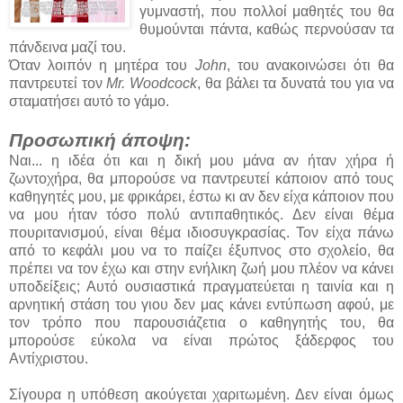
γυμναστή, που πολλοί μαθητές του θα
θυμούνται πάντα, καθώς περνούσαν τα
πάνδεινα μαζί του.
Όταν λοιπόν η μητέρα του
John
, του ανακοινώσει ότι θα
παντρευτεί τον
Mr. Woodcock
, θα βάλει τα δυνατά του για να
σταματήσει αυτό το γάμο.
Προσωπική άποψη:
Ναι... η ιδέα ότι και η δική μου μάνα αν ήταν χήρα ή
ζωντοχήρα, θα μπορούσε να παντρευτεί κάποιον από τους
καθηγητές μου, με φρικάρει, έστω κι αν δεν είχα κάποιον που
να μου ήταν τόσο πολύ αντιπαθητικός. Δεν είναι θέμα
πουριτανισμού, είναι θέμα ιδιοσυγκρασίας. Τον είχα πάνω
από το κεφάλι μου να το παίζει έξυπνος στο σχολείο, θα
πρέπει να τον έχω και στην ενήλικη ζωή μου πλέον να κάνει
υποδείξεις; Αυτό ουσιαστικά πραγματεύεται η ταινία και η
αρνητική στάση του γιου δεν μας κάνει εντύπωση αφού, με
τον τρόπο που παρουσιάζετια ο καθηγητής του, θα
μπορούσε εύκολα να είναι πρώτος ξάδερφος του
Αντίχριστου.
Σίγουρα η υπόθεση ακούγεται χαριτωμένη. Δεν είναι όμως