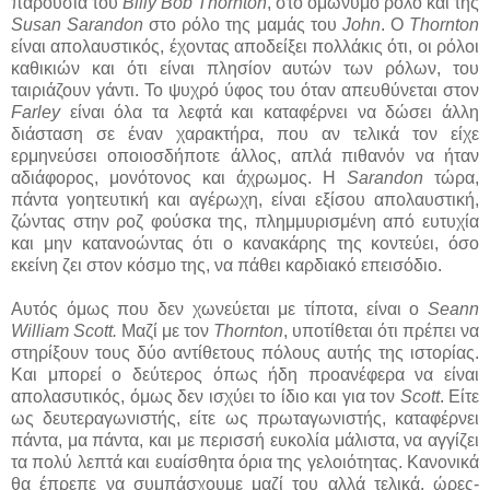
παρουσία του
Billy Bob Thornton
, στο ομώνυμο ρόλο και της
Susan Sarandon
στο ρόλο της μαμάς του
John
. Ο
Thornton
είναι απολαυστικός, έχοντας αποδείξει πολλάκις ότι, οι ρόλοι
καθικιών και ότι είναι πλησίον αυτών των ρόλων, του
ταιριάζουν γάντι. Το ψυχρό ύφος του όταν απευθύνεται στον
Farley
είναι όλα τα λεφτά και καταφέρνει να δώσει άλλη
διάσταση σε έναν χαρακτήρα, που αν τελικά τον είχε
ερμηνεύσει οποιοσδήποτε άλλος, απλά πιθανόν να ήταν
αδιάφορος, μονότονος και άχρωμος. Η
Sarandon
τώρα,
πάντα γοητευτική και αγέρωχη, είναι εξίσου απολαυστική,
ζώντας στην ροζ φούσκα της, πλημμυρισμένη από ευτυχία
και μην κατανοώντας ότι ο κανακάρης της κοντεύει, όσο
εκείνη ζει στον κόσμο της, να πάθει καρδιακό επεισόδιο.
Αυτός όμως που δεν χωνεύεται με τίποτα, είναι ο
Seann
William Scott.
Μαζί με τον
Thornton
, υποτίθεται ότι πρέπει να
στηρίξουν τους δύο αντίθετους πόλους αυτής της ιστορίας.
Και μπορεί ο δεύτερος όπως ήδη προανέφερα να είναι
απολασυτικός, όμως δεν ισχύει το ίδιο και για τον
Scott
. Είτε
ως δευτεραγωνιστής, είτε ως πρωταγωνιστής, καταφέρνει
πάντα, μα πάντα, και με περισσή ευκολία μάλιστα, να αγγίζει
τα πολύ λεπτά και ευαίσθητα όρια της γελοιότητας. Κανονικά
θα έπρεπε να συμπάσχουμε μαζί του αλλά τελικά, ώρες-