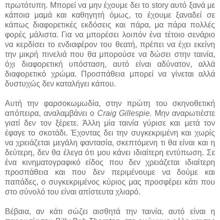
πρωτότυπη. Μπορεί να μην έχουμε δει το story αυτό ξανά με
κάποια μαμά και καθηγητή όμως, το έχουμε ξαναδεί σε
κάπως διαφορετικές εκδόσεις και πάρα, μα πάρα πολλές
φορές μάλιστα. Για να μπορέσει λοιπόν ένα τέτοιο σενάριο
να κερδίσει το ενδιαφέρον του θεατή, πρέπει να έχει εκείνη
την μικρή πινελιά που θα μπορούσε να δώσει στην ταινία,
όχι διαφορετική υπόσταση, αυτό είναι αδύνατον, αλλά
διαφορετικό χρώμα. Προσπάθεια μπορεί να γίνεται αλλά
δυστυχώς δεν καταλήγει κάπου.
Αυτή την φαρσοκωμωδία, στην πρώτη του σκηνοθετική
απόπειρα, αναλαμβάνει ο
Craig Gillespie.
Μην αναρωτιέστε
γιατί δεν τον ξέρετε. Άλλη μία ταινία γύρισε και μετά τον
έφαγε το σκοτάδι. Έχοντας δει την συγκεκριμένη και χωρίς
να χρειάζεται μεγάλη φαντασία, σκεπτόμενη τι θα είναι και η
δεύτερη, δεν θα έλεγα ότι μου κάνει ιδιαίτερη εντύπωση. Σε
ένα κινηματογραφικό είδος που δεν χρειάζεται ιδιαίτερη
προσπάθεια και που δεν περιμένουμε να δούμε και
παπάδες, ο συγκεκριμένος κύριος μας προσφέρει κάτι που
στο σύνολό του είναι απίστευτα χλιαρό.
Βέβαια, αν κάτι σώζει αισθητά την ταινία, αυτό είναι η