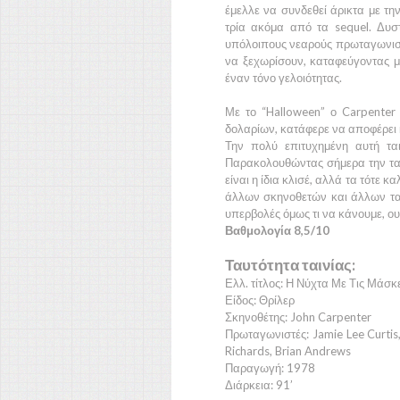
έμελλε να συνδεθεί άρικτα με τη
τρία ακόμα από τα sequel. Δυσ
υπόλοιπους νεαρούς πρωταγωνιστέ
να ξεχωρίσουν, καταφεύγοντας μά
έναν τόνο γελοιότητας.
Με το
“Halloween”
ο
Carpente
δολαρίων, κατάφερε να αποφέρει 
Την πολύ επιτυχημένη αυτή τ
Παρακολουθώντας σήμερα την ταιν
είναι η ίδια κλισέ, αλλά τα τότε 
άλλων σκηνοθετών και άλλων τα
υπερβολές όμως τι να κάνουμε, ουδ
Βαθμολογία 8,5/10
Ταυτότητα ταινίας:
Ελλ. τίτλος: Η Νύχτα Με Τις Μάσκ
Είδος: Θρίλερ
Σκηνοθέτης: John Carpenter
Πρωταγωνιστές: Jamie Lee Curtis,
Richards, Brian Andrews
Παραγωγή: 1978
Διάρκεια: 91’