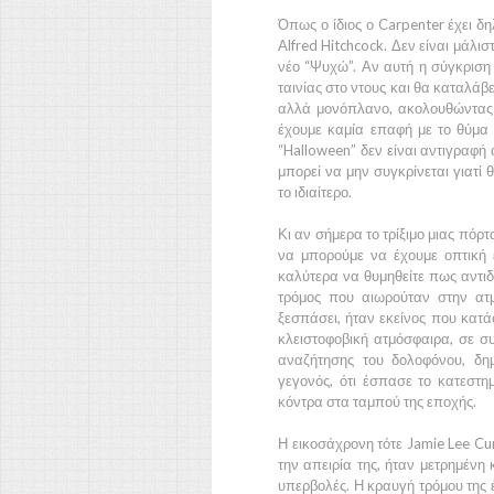
Όπως ο ίδιος ο
Carpenter
έχει δη
Alfred Hitchcock.
Δεν είναι μάλισ
νέο
“Ψυχώ”.
Αν αυτή η σύγκριση 
ταινίας στο ντους και θα καταλάβε
αλλά μονόπλανο, ακολουθώντας τ
έχουμε καμία επαφή με το θύμα 
“Halloween”
δεν είναι αντιγραφή
μπορεί να μην συγκρίνεται γιατί 
το ιδιαίτερο.
Κι αν σήμερα το τρίξιμο μιας πόρ
να μπορούμε να έχουμε οπτική έπ
καλύτερα να θυμηθείτε πως αντιδ
τρόμος που αιωρούταν στην ατ
ξεσπάσει, ήταν εκείνος που κατά
κλειστοφοβική ατμόσφαιρα, σε 
αναζήτησης του δολοφόνου, δη
γεγονός, ότι έσπασε το κατεστη
κόντρα στα ταμπού της εποχής.
Η εικοσάχρονη τότε
Jamie Lee Cur
την απειρία της, ήταν μετρημένη 
υπερβολές. Η κραυγή τρόμου της έχ