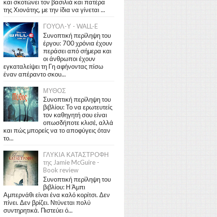
και σκοτώνει τον βασιλιά και πατέρα
της Χιονάτης, με την ίδια να γίνεται ...
ΓΟΥΟΛ-Υ - WALL-E
Συνοπτική περίληψη του
έργου: 700 χρόνια έχουν
περάσει από σήμερα και
οι άνθρωποι έχουν
εγκαταλείψει τη Γη αφήνοντας πίσω
έναν απέραντο σκου...
ΜΥΘΟΣ
Συνοπτική περίληψη του
βιβλίου: Το να ερωτευτείς
τον καθηγητή σου είναι
οπωσδήποτε κλισέ, αλλά
και πώς μπορείς να το αποφύγεις όταν
το...
ΓΛΥΚΙΑ ΚΑΤΑΣΤΡΟΦΗ
της Jamie McGuire -
Book review
Συνοπτική περίληψη του
βιβλίου: Η Άμπι
Αμπερνάθι είναι ένα καλό κορίτσι. Δεν
πίνει. Δεν βρίζει. Ντύνεται πολύ
συντηρητικά. Πιστεύει ό...