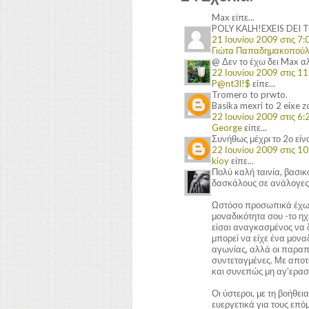
Max είπε...
POLY KALH!EXEIS DEI T
21 Ιουνίου 2009 στις 7:0
Γιώτα Παπαδημακοπού
@ Δεν το έχω δει Max αλλ
22 Ιουνίου 2009 στις 11
P@nt3l!$
είπε...
Tromero to prwto.
Basika mexri to 2 eixe z
22 Ιουνίου 2009 στις 6:2
George
είπε...
Συνήθως μέχρι το 2ο είν
22 Ιουνίου 2009 στις 10:
kioy
είπε...
Πολύ καλή ταινία, βασικ
δασκάλους σε ανάλογες 
Ωστόσο προσωπικά έχω μ
μοναδικότητα σου -το ηχ
είσαι αναγκασμένος να δ
μπορεί να είχε ένα μον
αγωνίας, αλλά οι παραπ
συντεταγμένες. Με αποτ
και συνεπώς μη αγ'ερασ
Οι ύστεροι, με τη βοήθει
ευεργετικά για τους επό