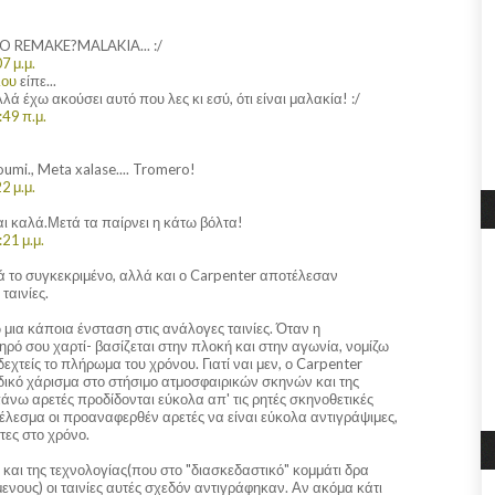
O REMAKE?MALAKIA... :/
7 μ.μ.
λου
είπε...
ά έχω ακούσει αυτό που λες κι εσύ, ότι είναι μαλακία! :/
:49 π.μ.
oumi., Meta xalase.... Tromero!
2 μ.μ.
αι καλά.Μετά τα παίρνει η κάτω βόλτα!
21 μ.μ.
ά το συγκεκριμένο, αλλά και ο Carpenter αποτέλεσαν
ταινίες.
ια κάποια ένσταση στις ανάλογες ταινίες. Όταν η
ηρό σου χαρτί- βασίζεται στην πλοκή και στην αγωνία, νομίζω
εχτείς το πλήρωμα του χρόνου. Γιατί ναι μεν, ο Carpenter
αδικό χάρισμα στο στήσιμο ατμοσφαιρικών σκηνών και της
άνω αρετές προδίδονται εύκολα απ' τις ρητές σκηνοθετικές
έλεσμα οι προαναφερθέν αρετές να είναι εύκολα αντιγράψιμες,
τες στο χρόνο.
α και της τεχνολογίας(που στο "διασκεδαστικό" κομμάτι δρα
μενους) οι ταινίες αυτές σχεδόν αντιγράφηκαν. Αν ακόμα κάτι