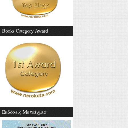
Books Category Award
Εκδόσεις Μεταίχμιο