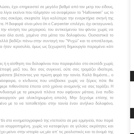
λώσει, έχει επηρεαστεί σε μεγάλο βαθμό από τον μετρ του είδους,
τα λίγοι εκείνοι που τόλμησαν να αναφέρουν το
“Halloween”
ως το
σας σοκάρει, σκεφτείτε λίγο καλύτερα την εναρκτήρια σκηνή της
τε. Η διαφορά είναι μόνο ότι ο
Carpenter
επιλέγει, όχι οκταγωνικό,
ην κίνηση του μαχαιριού, του αντικείμενου του φόνου χωρίς να
και όλα αυτά, χαμένα στα μάτια του δολοφόνου. Ουσιαστικά το
 αλλά βαδίζει πάνω στην συνταγή του
“Ψυχώ”
και το αποτέλεσμα,
θα ήταν ιεροσυλία, όμως ως ξεχωριστή δημιουργία παραμένει κάτι
τας ή η αίσθηση του δολοφόνου που παραφυλάει στο σκοτάδι χωρίς
αφή μαζί του, δεν σας συγκινεί, ούτε σας τρομάζει ιδιαίτερα,
ράσατε βλέποντας για πρώτη φορά την ταινία. Καλά θυμάστε... ο
μόσφαιρα, ο κίνδυνος που υπέβοσκε χωρίς να ξέρεις πότε θα
φερε πιθανότατα έπειτα από χρόνια αναμονής να σας ταράξει. Η
συνδυασμό με τα μακρινά πλάνα που αφήνουν μάταια, ένα πεδίο
μιουργούν μια ολοκληρωμένη απειλή. Μην ξεχνάμε επίσης το
μένο με το να τοποθετήσει στην ταινία έναν ανήλικο δολοφόνο,
tis
στο κινηματογραφικό της ντεπούτο σε μια ερμηνεία, που παρά
και ισορροπημένη, χωρίς να καταφεύγει σε γελοίες ακρότητες και
ει μείνει στην ιστορία ως μία απ’ τις ρεαλιστικές και το όνομά της