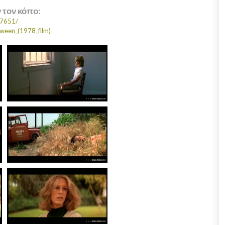
ν τον κόπο:
77651/
loween_(1978_film)