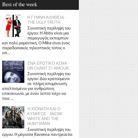
Best of the week
Η ΓΥΜΝΗ ΑΛΗΘΕΙΑ -
THE UGLY TRUTH
Συνοπτική περίληψη του
έργου: Η Abby είναι μια
παραγωγός εκπομπών
και πολύ ρομαντική. Ο Mike είναι ένας
παραδοσιακός τηλεοπτικός τύπος ο
οπ...
ΕΝΑ ΕΡΩΤΙΚΟ ΑΣΜΑ -
UN CHANT D' AMOUR
Συνοπτική περίληψη του
έργου: Δύο κρατούμενοι
σε πλήρη απομόνωση,
απελπισμένοι για ανθρώπινη
επικοινωνία, με έναν λεπτό τοίχο να
τους ...
Η ΧΙΟΝΑΤΗ ΚΑΙ Ο
ΚΥΝΗΓΟΣ - SNOW
WHITE AND THE
HUNTSMAN
Συνοπτική περίληψη του
έργου: Η μάγισσα Ravenna παντρεύεται