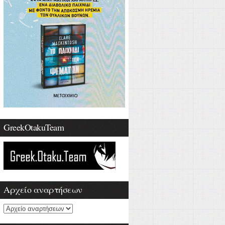
GreekOtakuTeam
Αρχείο αναρτήσεων