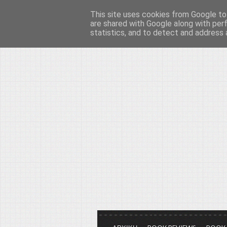
This site uses cookies from Google to 
Το μεγαλείο των Τεχ
are shared with Google along with per
statistics, and to detect and address 
Είμαστε πάντα εδώ για να μιλάμε γ