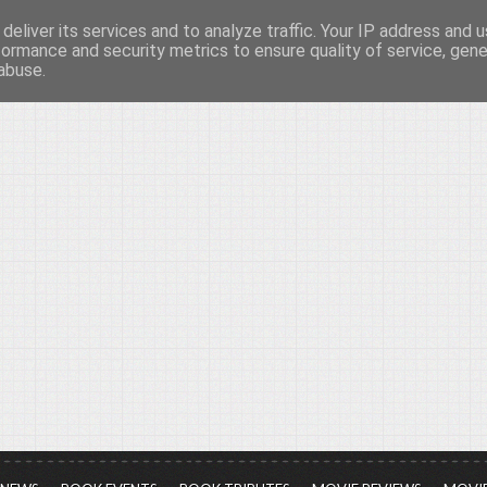
deliver its services and to analyze traffic. Your IP address and 
νών...
formance and security metrics to ensure quality of service, gen
abuse.
ια τον πολιτισμό, σε κάθε του μορφή και έκταση...