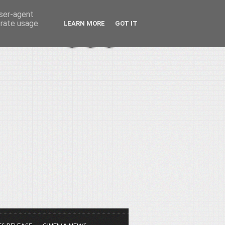
user-agent
erate usage
LEARN MORE
GOT IT