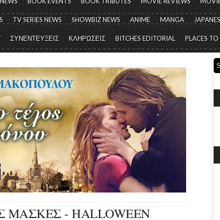
 NEWS
BOOK EVENTS
BOOK TRIBUTES
MOVIE REVIEWS
MOVIE
S
TV SERIES NEWS
SHOWBIZ NEWS
ANIME
MANGA
JAPANES
Y
ΣΥΝΕΝΤΕΥΞΕΙΣ
ΚΛΗΡΩΣΕΙΣ
BITCHES EDITORIAL
PLACES TO
ΙΣ ΜΑΣΚΕΣ - HALLOWEEN