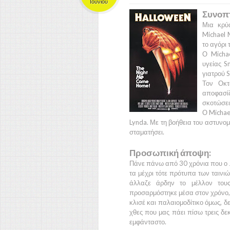
Ιουνίου
Συνοπτ
Μια κρύ
Michael 
το αγόρι 
Ο
Mich
υγείας
S
γιατρού
S
Τον
Οκ
αποφασίζ
σκοτώσει
Ο
Micha
Lynda.
Με τη βοήθεια του αστυνομ
σταματήσει.
Προσωπική άποψη:
Πάνε πάνω από 30 χρόνια που ο
τα μέχρι τότε πρότυπα των ταινιώ
άλλαζε άρδην το μέλλον τους
προσαρμόστηκε μέσα στον χρόνο, 
κλισέ και παλαιομοδίτικο όμως, δ
χθες που μας πάει πίσω τρεις δεκα
εμφάνταστο.