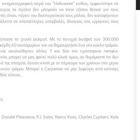
ν κινηματογραφική σειρά του
“Halloween"
καθώς, εμφανίστηκε σε
τυχώς τα σχόλια δεν μπορούν να είναι εξίσου θετικά για τους
ς όπου, πέραν του διεκπεραιτικού τους ρόλου, δεν καταφέρνουν
λιστα σε αλεπάλληλες υπερβολές, δίνοντας στις ερμηνείες τους
r
έπιασε το χτυσό jackpot. Με το πενιχρό budget των 300.000
κέρδη 60 εκατομυρίων και να δημιουργήσει ένα νέο κύκλο τρόμου.
αινία ακολούθησαν άλλες 7 και δύο πιο πρόσαφατα remake.
ία, μπορεί να μας φανεί πολύ κλισέ όμως, ας θυμόμαστε ότι δεν
καλά της στοιχεία, έγιναν κλισέ με το πέρασμα των χρόνων στα χέρια
ινιών τρόμου. Μπορεί ο
Carpenter
να μην ξεφεύγει από κάποιες
είς τέλειος.
ες
 Donald Pleasence, P.J. Soles, Nancy Kyes, Charles Cyphers, Kyle