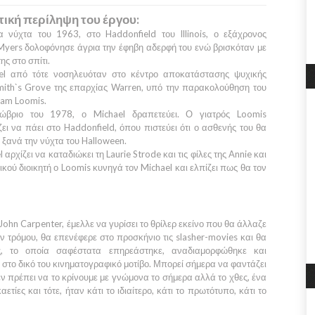
ική περίληψη του έργου:
α νύχτα του
1963
, στο
Haddonfield
του
Illinois,
ο εξάχρονος
Myers
δολοφόνησε άγρια την έφηβη αδερφή του ενώ βρισκόταν με
της στο σπίτι.
ael
από τότε νοσηλευόταν στο κέντρο αποκατάστασης ψυχικής
mith`s Grove
της επαρχίας
Warren
, υπό την παρακολούθηση του
am Loomis
.
τώβριο
του
1978,
ο
Michael
δραπετεύει. Ο γιατρός
Loomis
ει να πάει στο
Haddonfield,
όπου πιστεύει ότι ο ασθενής του θα
 ξανά την νύχτα του
Halloween.
el
αρχίζει να καταδιώκει τη
Laurie Strode
και τις φίλες της
Annie
και
ικού διοικητή ο
Loomis
κυνηγά τον
Michael
και ελπίζει πως θα τον
John Carpenter
, έμελλε να γυρίσει το θρίλερ εκείνο που θα άλλαζε
ν τρόμου, θα επενέφερε στο προσκήνιο τις slasher-movies και θα
, το οποία σαφέστατα επηρεάστηκε, αναδιαμορφώθηκε και
στο δικό του κινηματογραφικό μοτίβο. Μπορεί σήμερα να φαντάζει
εν πρέπει να το κρίνουμε με γνώμονα το σήμερα αλλά το χθες, ένα
ετίες και τότε, ήταν κάτι το ιδιαίτερο, κάτι το πρωτότυπο, κάτι το