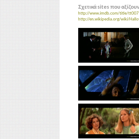
Σχετικά sites που αξίζου
http://www.imdb.com/title/tt00
http://en.wikipedia.org/wiki/Hal