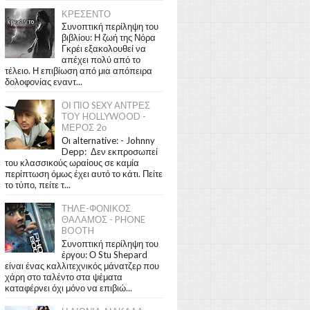
ΚΡΕΣΕΝΤΟ
Συνοπτική περίληψη του
βιβλίου: Η ζωή της Νόρα
Γκρέι εξακολουθεί να
απέχει πολύ από το
τέλειο. Η επιβίωση από μια απόπειρα
δολοφονίας εναντ...
ΟΙ ΠΙΟ SEXY ΑΝΤΡΕΣ
ΤΟΥ HOLLYWOOD -
ΜΕΡΟΣ 2ο
Οι alternative: - Johnny
Depp: Δεν εκπροσωπεί
του κλασσικούς ωραίους σε καμία
περίπτωση όμως έχει αυτό το κάτι. Πείτε
το τύπο, πείτε τ...
ΤΗΛΕ-ΦΟΝΙΚΟΣ
ΘΑΛΑΜΟΣ - PHONE
BOOTH
Συνοπτική περίληψη του
έργου: Ο Stu Shepard
είναι ένας καλλιτεχνικός μάνατζερ που
χάρη στο ταλέντο στα ψέματα
καταφέρνει όχι μόνο να επιβιώ...