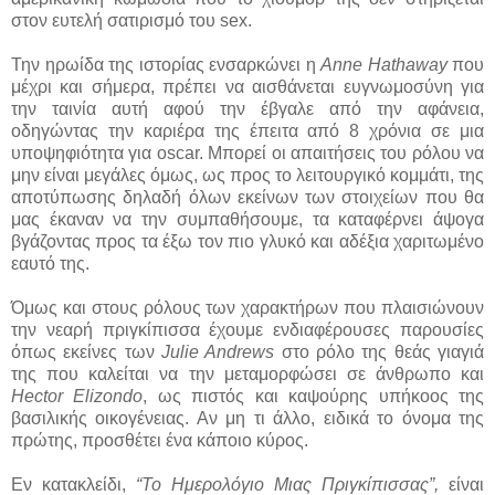
στον ευτελή σατιρισμό του sex.
Την ηρωίδα της ιστορίας ενσαρκώνει η
Anne Hathaway
που
μέχρι και σήμερα, πρέπει να αισθάνεται ευγνωμοσύνη για
την ταινία αυτή αφού την έβγαλε από την αφάνεια,
οδηγώντας την καριέρα της έπειτα από 8 χρόνια σε μια
υποψηφιότητα για oscar. Μπορεί οι απαιτήσεις του ρόλου να
μην είναι μεγάλες όμως, ως προς το λειτουργικό κομμάτι, της
αποτύπωσης δηλαδή όλων εκείνων των στοιχείων που θα
μας έκαναν να την συμπαθήσουμε, τα καταφέρνει άψογα
βγάζοντας προς τα έξω τον πιο γλυκό και αδέξια χαριτωμένο
εαυτό της.
Όμως και στους ρόλους των χαρακτήρων που πλαισιώνουν
την νεαρή πριγκίπισσα έχουμε ενδιαφέρουσες παρουσίες
όπως εκείνες των
Julie Andrews
στο ρόλο της θεάς γιαγιά
της που καλείται να την μεταμορφώσει σε άνθρωπο και
Hector Elizondo
, ως πιστός και καψούρης υπήκοος της
βασιλικής οικογένειας. Αν μη τι άλλο, ειδικά το όνομα της
πρώτης, προσθέτει ένα κάποιο κύρος.
Εν κατακλείδι,
“Το Ημερολόγιο Μιας Πριγκίπισσας”,
είναι