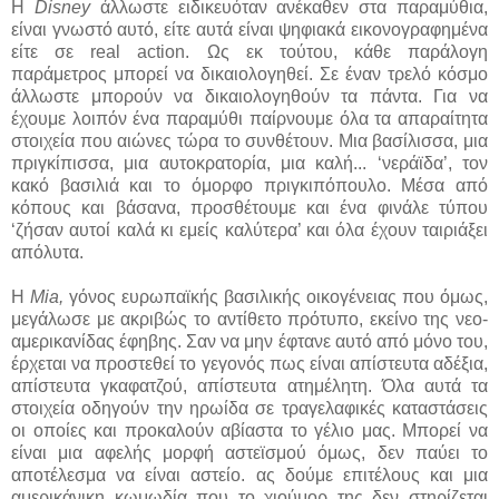
Η
Disney
άλλωστε ειδικευόταν ανέκαθεν στα παραμύθια,
είναι γνωστό αυτό, είτε αυτά είναι ψηφιακά εικονογραφημένα
είτε σε real action. Ως εκ τούτου, κάθε παράλογη
παράμετρος μπορεί να δικαιολογηθεί. Σε έναν τρελό κόσμο
άλλωστε μπορούν να δικαιολογηθούν τα πάντα. Για να
έχουμε λοιπόν ένα παραμύθι παίρνουμε όλα τα απαραίτητα
στοιχεία που αιώνες τώρα το συνθέτουν. Μια βασίλισσα, μια
πριγκίπισσα, μια αυτοκρατορία, μια καλή... ‘νεράϊδα’, τον
κακό βασιλιά και το όμορφο πριγκιπόπουλο. Μέσα από
κόπους και βάσανα, προσθέτουμε και ένα φινάλε τύπου
‘ζήσαν αυτοί καλά κι εμείς καλύτερα’ και όλα έχουν ταιριάξει
απόλυτα.
H
Μia,
γόνος ευρωπαϊκής βασιλικής οικογένειας που όμως,
μεγάλωσε με ακριβώς το αντίθετο πρότυπο, εκείνο της νεο-
αμερικανίδας έφηβης. Σαν να μην έφτανε αυτό από μόνο του,
έρχεται να προστεθεί το γεγονός πως είναι απίστευτα αδέξια,
απίστευτα γκαφατζού, απίστευτα ατημέλητη. Όλα αυτά τα
στοιχεία οδηγούν την ηρωίδα σε τραγελαφικές καταστάσεις
οι οποίες και προκαλούν αβίαστα το γέλιο μας. Μπορεί να
είναι μια αφελής μορφή αστεϊσμού όμως, δεν παύει το
αποτέλεσμα να είναι αστείο. ας δούμε επιτέλους και μια
αμερικάνικη κωμωδία που το χιούμορ της δεν στηρίζεται