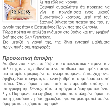
λείπει εδώ και χρόνια.
Ξαφνικά ανακαλύπτει ότι πρόκειται να
γίνει η πριγκίπισσα ενός μικρού
Ευρωπαϊκού κράτους, μετά από τον
ξαφνικό θάνατο του πατέρα της, που εν
αγνοία της ήταν ο Εστεμμένος Πρίγκιπας της
Genovia.
Τώρα πρέπει να επιλέξει ανάμεσα στο θρόνο και την εφηβική
ζωή της στο
San Francisco.
Στο μεταξύ η γιαγιά της, της δίνει εντατικά μαθήματα
πριγκιπικής συμπεριφοράς.
Προσωπική άποψη:
Λαμβάνοντας κανείς υπ’ όψιν του αποκλειστικά και μόνο τον
τίτλο της ταινίας, πιθανότατα να υποθέσει πως πρόκειται για
μια ιστορία αφιερωμένη σε ονειροπαρμένες δεκαεξάχρονες
έφηβες. Και πράγματι, ως έναν βαθμό το συμπέρασμα αυτό
στέκει. Όταν όμως πίσω από το παραμύθι υπάρχει η
υπογραφή της
Disney
, τότε τα πράγματα διαφοροποιούνται
λίγο. Παραμένει μια εφηβική ιστορία, πασπαλημένη όμως με
τόση χρυσόσκονη όσο χρειάζεται για να μετατραπεί σε ένα
όμορφο και ευχάριστο παραμύθι.