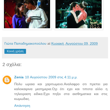
Γιώτα Παπαδημακοπούλου
at
Κυριακή, Αυγούστου 09, 2009
Κοινή χρήση
2 σχόλια:
Zenia
10 Αυγούστου 2009 στις 4:11 μ.μ.
Πολυ ωραια και χαριτωμενο.Αναλαφρο οτι πρεπει για
καλοκαιρινα μεσημερια.Οχι ότι εχει και τιποτα αλλο η
τηλεοραση ειδικα.Εχει πηξει στα αισθηματικα και στις
κωμωδιες.
Απάντηση