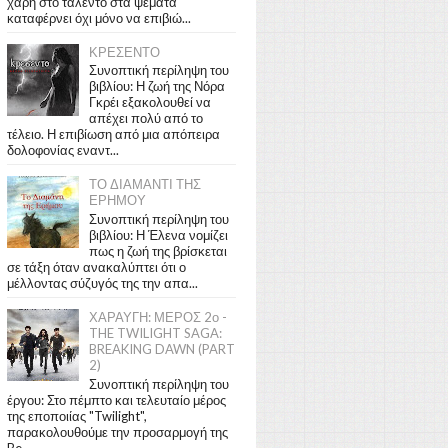
χάρη στο ταλέντο στα ψέματα
καταφέρνει όχι μόνο να επιβιώ...
ΚΡΕΣΕΝΤΟ
Συνοπτική περίληψη του
βιβλίου: Η ζωή της Νόρα
Γκρέι εξακολουθεί να
απέχει πολύ από το
τέλειο. Η επιβίωση από μια απόπειρα
δολοφονίας εναντ...
ΤΟ ΔΙΑΜΑΝΤΙ ΤΗΣ
ΕΡΗΜΟΥ
Συνοπτική περίληψη του
βιβλίου: Η Έλενα νομίζει
πως η ζωή της βρίσκεται
σε τάξη όταν ανακαλύπτει ότι ο
μέλλοντας σύζυγός της την απα...
ΧΑΡΑΥΓΗ: ΜΕΡΟΣ 2ο -
THE TWILIGHT SAGA:
BREAKING DAWN (PART
2)
Συνοπτική περίληψη του
έργου: Στο πέμπτο και τελευταίο μέρος
της εποποιίας "Twilight",
παρακολουθούμε την προσαρμογή της
Be...