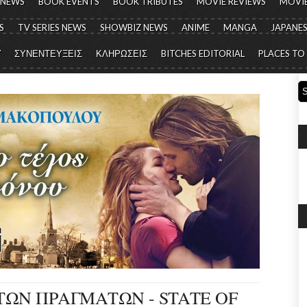
 NEWS
BOOK EVENTS
BOOK TRIBUTES
MOVIE REVIEWS
MOVIE
S
TV SERIES NEWS
SHOWBIZ NEWS
ANIME
MANGA
JAPANES
Y
ΣΥΝΕΝΤΕΥΞΕΙΣ
ΚΛΗΡΩΣΕΙΣ
BITCHES EDITORIAL
PLACES TO
ΩΝ ΠΡΑΓΜΑΤΩΝ - STATE OF