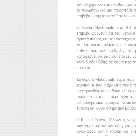
τον οδηγήσουν στην καθαρή αλήθε
το θεωρήσω ως μια προσπάθεια 
επιβεβαίωσης της σαπίλας του κο
Ο
Kevin Macdonald
στα 40 του
επιβεβαιώνοντας ότι δεν μετράει
αρκετά ικανός και ταλαντούχος σ
το πλάσσει και τελικά, να το ανα
καθηλωτικό πολιτικό θρίλερ. Και 
καταφέρνει να μας συνεπάρει, ν
τόσο διαδαλώδης, σε καμία περίπ
να είναι.
Σίγουρα ο
Macdonald
ξέρει πως 
τεχνικά εκείνα χαρακτηριστικά 
μυστηριωδώς επικίνδυνο κλίμα καθ
ακολουθεί στους πολυσύχναστου
ειδησιογραφικά γραφεία, εστιάζο
ένταση και συναισθηματικό βάθος
Ο
Russell Crowe
, θέλωντας να 
των γυρισμάτων τον οδήγησε να
ρόλο αφού, όλη η πλοκή και η τε