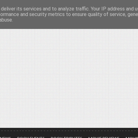
deliver its services and to analyze traffic. Your IP address and 
νών...
formance and security metrics to ensure quality of service, gen
abuse.
ια τον πολιτισμό, σε κάθε του μορφή και έκταση...