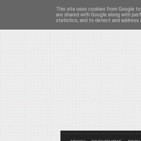
This site uses cookies from Google to 
Το μεγαλείο των Τεχ
are shared with Google along with per
statistics, and to detect and address 
Είμαστε πάντα εδώ για να μιλάμε γ