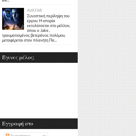
AVATAR
Συνοπτική περίληψη του
έργου: Η ιστορία
εκτυλίσσεται στο μέλλον,
όπου ο Jake ,
τραυματισμένος βετεράνος πολέμου,
μεταφέρεται στον πλανήτη Πα...
Έγινες μέλος;
Εγγραφή στο
Αναρτήσεις