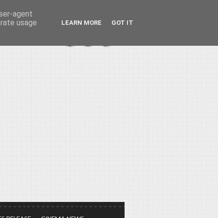
user-agent
erate usage
LEARN MORE
GOT IT