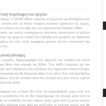
τική περίληψη του έργου:
πόρτερ, o
Cal McCaffrey
, καλείται να εξιχνιάσει μια δολοφονία που
ι κάποια από τα πλέον επιφανή πολιτικά πρόσωπα της χώρας,
ων οποίων και ένα φίλο του, τον γερουσιαστή
Stephen Collins
.
υτικός και πολλά υποσχόμενος πολιτικός αποτελούσε το μέλλον
ατός του μέχρι τη στιγμή που η βοηθός και ερωμένη του βρίσκεται
ημένη και τότε, καλά κρυμμένα μυστικά κάνουν απειλητικά την
 τους.
πική άποψη:
ς ίντριγκες, δημοσιογράφοι που ψάχνουν την αλήθεια και άλλοι
μια θέση στην κορυφή της δόξας. Ένα ταξίδι στοιχείων για την
ησε μια ανθρώπινη ζωή, κηλίδωσε ένα σημαντικό πολιτικό όνομα,
σιογράφο και θα δικαιώσει ηθικά έναν άλλο. Ένα πολιτικό θρίλερ
ων που δεν εστιάζει τόσο στα κίνητρά τους όσο, στο αν πρέπει
τική τους φύση.
ιαφέρον και ο λόγος δεν είναι ότι περιστρέφεται γύρω από ένα
ν εντοπίζεται στο ότι δεν παρατηρούμε την ιστορία μέσα από τα
ί να αποδείξει ότι είναι αθώος αλλά, μέσα από τα μάτια εκείνου
ξει αβάσιμα έναν φίλο και αναζητάει τα στοιχεία εκείνα που θα