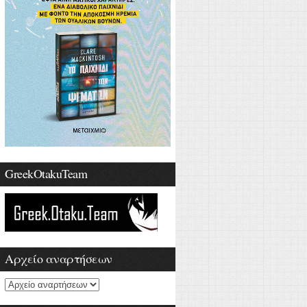
GreekOtakuTeam
Αρχείο αναρτήσεων