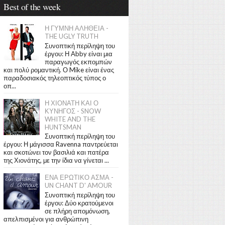
Best of the week
Η ΓΥΜΝΗ ΑΛΗΘΕΙΑ -
THE UGLY TRUTH
Συνοπτική περίληψη του
έργου: Η Abby είναι μια
παραγωγός εκπομπών
και πολύ ρομαντική. Ο Mike είναι ένας
παραδοσιακός τηλεοπτικός τύπος ο
οπ...
Η ΧΙΟΝΑΤΗ ΚΑΙ Ο
ΚΥΝΗΓΟΣ - SNOW
WHITE AND THE
HUNTSMAN
Συνοπτική περίληψη του
έργου: Η μάγισσα Ravenna παντρεύεται
και σκοτώνει τον βασιλιά και πατέρα
της Χιονάτης, με την ίδια να γίνεται ...
ΕΝΑ ΕΡΩΤΙΚΟ ΑΣΜΑ -
UN CHANT D' AMOUR
Συνοπτική περίληψη του
έργου: Δύο κρατούμενοι
σε πλήρη απομόνωση,
απελπισμένοι για ανθρώπινη