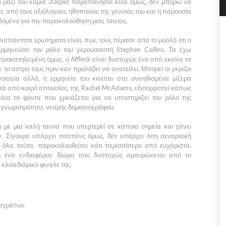
ι μαζί του καμιά 30αριά παραπανήσια κιλά όμως, δεν μπορώ να
νας από τους αξιόλογους ηθοποιούς της γεννιάς του και η παρουσία
δομένο για την παρακολούθηση μιας ταινίας.
αναπάντητα ερωτήματα είναι, πως τους πέρασε από το μυαλό ότι ο
ρμηνεύσει τον ρόλο του γερουσιαστή
Stephen
Collins.
Τα έχω
προκατηλειμένη όμως, ο
Affleck
είναι δυστυχώς ένα από εκείνα τα
ο άστρο τους πριν καν προλάβει να ανατείλει. Μπορεί οι γκρίζοι
γοητεία αλλά, η ερμηνεία του κινείται στα συνηθισμένα μίζερα
τά από καιρό απουσίας, της
Rachel McAdams
, εξισορροπεί κάπως
ίνα τα φόντα που χρειάζεται για να υποστηρίξει τον ρόλο της
ναγνωρισιμότητα, νεαρής δημοσιογράφου.
 με μια καλή ταινία που υπερτερεί σε κάποια σημεία και χάνει
ν. Σίγουρα υπάρχει σασπένς όμως, δεν υπάρχει όση σεναριακή
 όλα ταύτα, παρακολουθείται κάτι περισσότερο από ευχάριστα,
ή ένα ενδιαφέρον δίωρο που δυστυχώς αμαυρώνεται από το
κλισεδιάρικο φινάλε της.
ραγμάτων