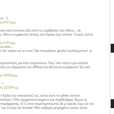
... :)
ς 4:17 μ.μ.
ίνει κάτι εντελώς έξω από τις συμβάσεις του είδους... τις
ν. Μόνο η εμφάνιση λέτσος του Κρόου είχε πλάκα. Γενικά, απλά
ς 5:51 μ.μ.
λου
είπε...
! Αν τύγκει να το ντεις! Θα mπεράσεις gκαλά τουλάγχιστον! :p
 προοπτικές για κάτι παραπάνω. Παρ' όλα ταύτα έχει κάποιο
ίες αν εξαιρέσεις τον Affleck και βλέπεται ευχάριστα! Ως εκεί
ς 10:02 μ.μ.
 :/
ς 12:19 π.μ.
! Καλό στο ντεκουπάζ του, αλλά αυτό το safely correct
πολλάκις. Όλα σχηματικοποιημένα και προβλέψιμα, δίχως τη
ς παρόρμησης. Ο Crowe παρεπιμπτώντος δε μ' άρεσε, έχω να τον
 την εποχή του Insider! Μια σοβαρή, μετρημένη ταινία, αλλά