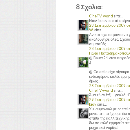
8 Σχόλια:
CineTV-world
είπε...
Ντεν έκω ντει ατό το έργκο
28 Σεπτεμβρίου 2009 στι
W.
είπε...
Αν και είχε τα φόντα να γ
ακολούθησε όλες. Σχεδό
συμπαθές.
28 Σεπτεμβρίου 2009 στι
Γιώτα Παπαδημακοπού
@ Bauer24 ντεν πειραζει
:)
@ Costello είχε σίγουρα
ενδιαφέρον, καλές ερμηνε
όμως...
28 Σεπτεμβρίου 2009 στι
CineTV-world
είπε...
Άμα είναι έτζι... γκαλά. :P
29 Σεπτεμβρίου 2009 στι
kioy
είπε...
Χμ, συμφωνώ με costello
μονοπάτι το έχουμε δει 
σπίθα της καλλιτεχνική
δω σε καλή ερμηνεία απ'
μέχρι εκεί νομίζω!