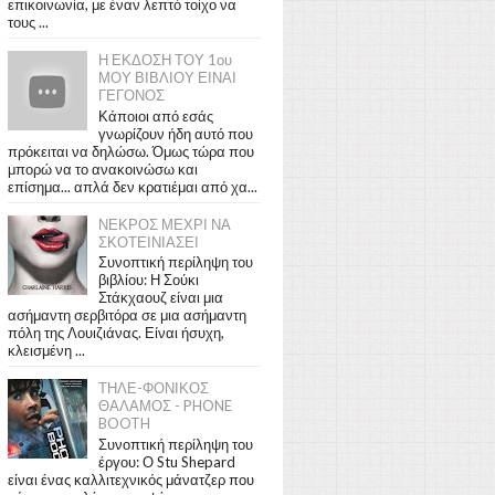
επικοινωνία, με έναν λεπτό τοίχο να
τους ...
Η ΕΚΔΟΣΗ ΤΟΥ 1ου
ΜΟΥ ΒΙΒΛΙΟΥ ΕΙΝΑΙ
ΓΕΓΟΝΟΣ
Κάποιοι από εσάς
γνωρίζουν ήδη αυτό που
πρόκειται να δηλώσω. Όμως τώρα που
μπορώ να το ανακοινώσω και
επίσημα... απλά δεν κρατιέμαι από χα...
ΝΕΚΡΟΣ ΜΕΧΡΙ ΝΑ
ΣΚΟΤΕΙΝΙΑΣΕΙ
Συνοπτική περίληψη του
βιβλίου: Η Σούκι
Στάκχαουζ είναι μια
ασήμαντη σερβιτόρα σε μια ασήμαντη
πόλη της Λουιζιάνας. Είναι ήσυχη,
κλεισμένη ...
ΤΗΛΕ-ΦΟΝΙΚΟΣ
ΘΑΛΑΜΟΣ - PHONE
BOOTH
Συνοπτική περίληψη του
έργου: Ο Stu Shepard
είναι ένας καλλιτεχνικός μάνατζερ που