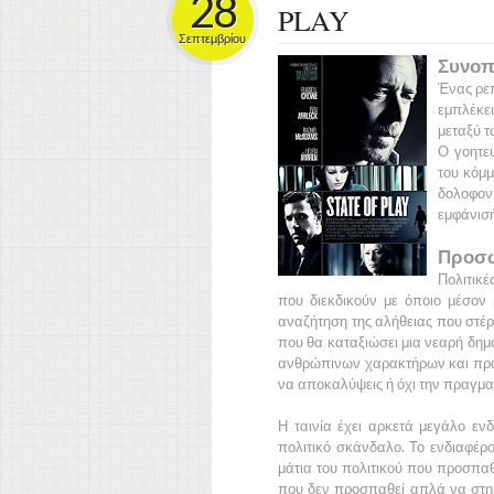
28
PLAY
Σεπτεμβρίου
Συνοπ
Ένας ρε
εμπλέκε
μεταξύ τ
Ο γοητε
του κόμμ
δολοφον
εμφάνισή
Προσω
Πολιτικέ
που διεκδικούν με όποιο μέσον 
αναζήτηση της αλήθειας που στέρ
που θα καταξιώσει μια νεαρή δημο
ανθρώπινων χαρακτήρων και πράξε
να αποκαλύψεις ή όχι την πραγμα
Η ταινία έχει αρκετά μεγάλο ενδ
πολιτικό σκάνδαλο. Το ενδιαφέρο
μάτια του πολιτικού που προσπαθε
που δεν προσπαθεί απλά να στηρί