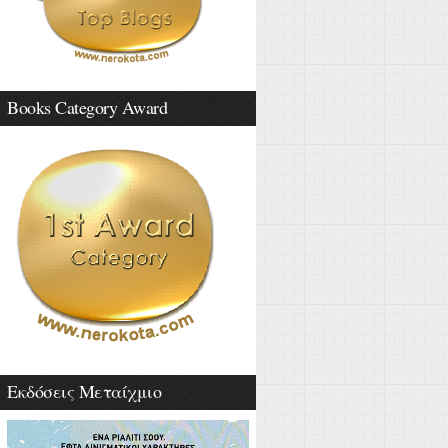
Books Category Award
Εκδόσεις Μεταίχμιο