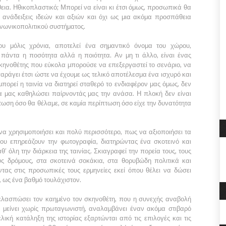
ια. Ηθικοπλαστικό; Μπορεί να είναι κι έτσι όμως, προσωπικά θα
ανάδειξεις ιδεών και αξιών και όχι ως μια ακόμα προσπάθεια
ινωνικοπολιτικού συστήματος.
 μόλις χρόνια, αποτελεί ένα σημαντικό όνομα του χώρου,
 πάντα η ποσότητα αλλά η ποιότητα. Αν μη τι άλλο, είναι ένας
κηνοθέτης που εύκολα μπορούσε να επεξεργαστεί το σενάριο, να
παράγει έτσι ώστε να έχουμε ως τελικό αποτέλεσμα ένα ισχυρό και
μπορεί η ταινία να διατηρεί σταθερό το ενδιαφέρον μας όμως, δεν
α μας καθηλώσει παίρνοντάς μας την ανάσα. Η πλοκή δεν είναι
τωση όσο θα θέλαμε, σε καμία περίπτωση όσο είχε την δυνατότητα
να χρησιμοποιήσει και πολύ περισσότερο, πως να αξιοποιήσει τα
που επηρεάζουν την φωτογραφία, διατηρώντας ένα σκοτεινό και
’ όλη την διάρκεια της ταινίας. Σκιαγραφεί την πορεία τους, τους
ς δρόμους, στα σκοτεινά σοκάκια, στα θορυβώδη πολιτικά και
ντας στις προσωπικές τους ερμηνείες εκεί όπου θέλει να δώσει
, ως ένα βαθμό τουλάχιστον.
ξελασπώσει τον καημένο τον σκηνοθέτη, που η συνεχής αναβολή
 μείνει χωρίς πρωταγωνιστή, αναλαμβάνει έναν ακόμα στιβαρό
λική κατάληξη της ιστορίας εξαρτώνται από τις επιλογές και τις