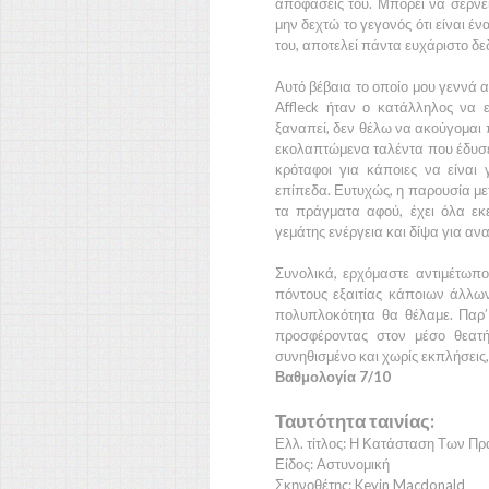
αποφάσεις του. Μπορεί να σέρνε
μην δεχτώ το γεγονός ότι είναι έ
του, αποτελεί πάντα ευχάριστο δε
Αυτό βέβαια το οποίο μου γεννά 
Affleck
ήταν ο κατάλληλος να ε
ξαναπεί, δεν θέλω να ακούγομαι 
εκολαπτώμενα ταλέντα που έδυσε τ
κρόταφοι για κάποιες να είναι 
επίπεδα. Ευτυχώς, η παρουσία με
τα πράγματα αφού, έχει όλα εκε
γεμάτης ενέργεια και δίψα για α
Συνολικά, ερχόμαστε αντιμέτωποι
πόντους εξαιτίας κάποιων άλλω
πολυπλοκότητα θα θέλαμε. Παρ’
προσφέροντας στον μέσο θεατ
συνηθισμένο και χωρίς εκπλήσεις, 
Βαθμολογία 7/10
Ταυτότητα ταινίας:
Ελλ. τίτλος: Η Κατάσταση Των Π
Είδος: Αστυνομική
Σκηνοθέτης: Kevin Macdonald