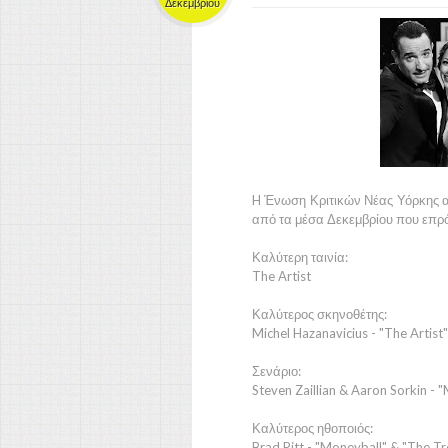
Δεκεμβρίου
H
Ένωση Κριτικών Νέας Υόρκης
από τα μέσα
Δεκεμβρίου
που επρό
Καλύτερη ταινία:
The Artist
Καλύτερος σκηνοθέτης:
Michel Hazanavicius - "The Artist"
Σενάριο:
Steven Zaillian & Aaron Sorkin - 
Καλύτερος ηθοποιός:
Brad Pitt - "Moneyball" & "The Tre