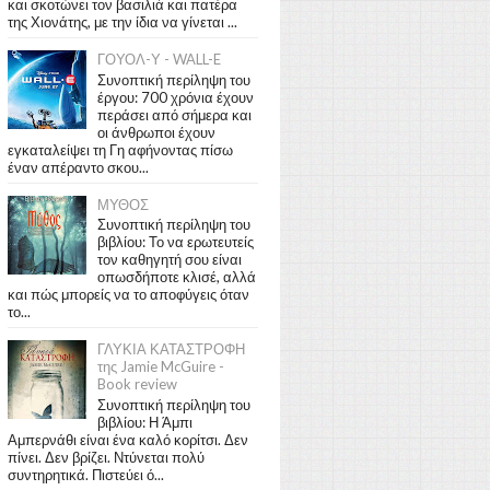
και σκοτώνει τον βασιλιά και πατέρα
της Χιονάτης, με την ίδια να γίνεται ...
ΓΟΥΟΛ-Υ - WALL-E
Συνοπτική περίληψη του
έργου: 700 χρόνια έχουν
περάσει από σήμερα και
οι άνθρωποι έχουν
εγκαταλείψει τη Γη αφήνοντας πίσω
έναν απέραντο σκου...
ΜΥΘΟΣ
Συνοπτική περίληψη του
βιβλίου: Το να ερωτευτείς
τον καθηγητή σου είναι
οπωσδήποτε κλισέ, αλλά
και πώς μπορείς να το αποφύγεις όταν
το...
ΓΛΥΚΙΑ ΚΑΤΑΣΤΡΟΦΗ
της Jamie McGuire -
Book review
Συνοπτική περίληψη του
βιβλίου: Η Άμπι
Αμπερνάθι είναι ένα καλό κορίτσι. Δεν
πίνει. Δεν βρίζει. Ντύνεται πολύ
συντηρητικά. Πιστεύει ό...