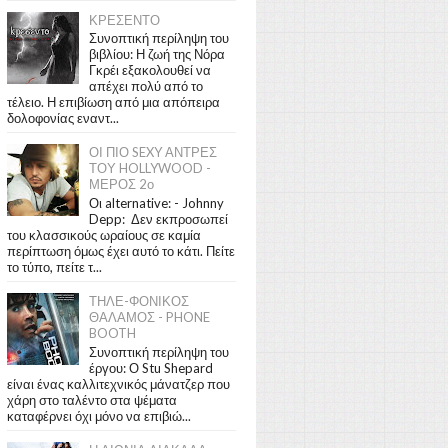
ΚΡΕΣΕΝΤΟ
Συνοπτική περίληψη του
βιβλίου: Η ζωή της Νόρα
Γκρέι εξακολουθεί να
απέχει πολύ από το
τέλειο. Η επιβίωση από μια απόπειρα
δολοφονίας εναντ...
ΟΙ ΠΙΟ SEXY ΑΝΤΡΕΣ
ΤΟΥ HOLLYWOOD -
ΜΕΡΟΣ 2ο
Οι alternative: - Johnny
Depp: Δεν εκπροσωπεί
του κλασσικούς ωραίους σε καμία
περίπτωση όμως έχει αυτό το κάτι. Πείτε
το τύπο, πείτε τ...
ΤΗΛΕ-ΦΟΝΙΚΟΣ
ΘΑΛΑΜΟΣ - PHONE
BOOTH
Συνοπτική περίληψη του
έργου: Ο Stu Shepard
είναι ένας καλλιτεχνικός μάνατζερ που
χάρη στο ταλέντο στα ψέματα
καταφέρνει όχι μόνο να επιβιώ...