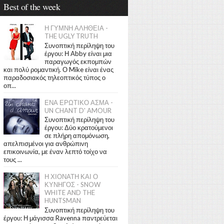
Best of the week
Η ΓΥΜΝΗ ΑΛΗΘΕΙΑ -
THE UGLY TRUTH
Συνοπτική περίληψη του
έργου: Η Abby είναι μια
παραγωγός εκπομπών
και πολύ ρομαντική. Ο Mike είναι ένας
παραδοσιακός τηλεοπτικός τύπος ο
οπ...
ΕΝΑ ΕΡΩΤΙΚΟ ΑΣΜΑ -
UN CHANT D' AMOUR
Συνοπτική περίληψη του
έργου: Δύο κρατούμενοι
σε πλήρη απομόνωση,
απελπισμένοι για ανθρώπινη
επικοινωνία, με έναν λεπτό τοίχο να
τους ...
Η ΧΙΟΝΑΤΗ ΚΑΙ Ο
ΚΥΝΗΓΟΣ - SNOW
WHITE AND THE
HUNTSMAN
Συνοπτική περίληψη του
έργου: Η μάγισσα Ravenna παντρεύεται