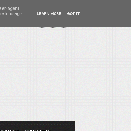
user-agent
erate usage
LEARN MORE
GOT IT