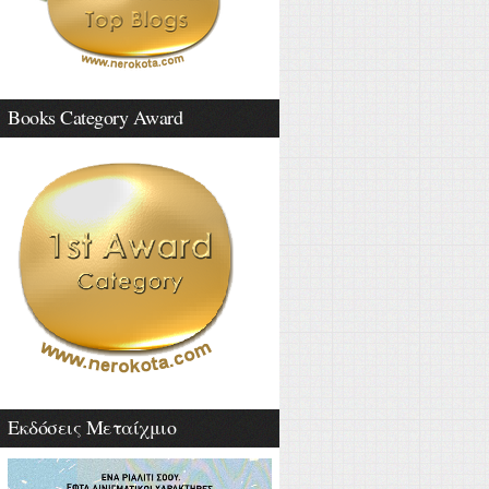
Books Category Award
Εκδόσεις Μεταίχμιο