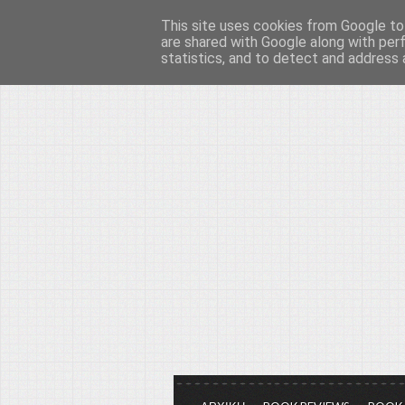
This site uses cookies from Google to 
Το μεγαλείο των Τεχ
are shared with Google along with per
statistics, and to detect and address 
Είμαστε πάντα εδώ για να μιλάμε γ