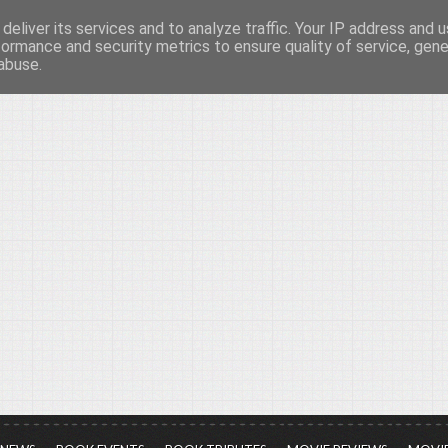
deliver its services and to analyze traffic. Your IP address and 
νών...
formance and security metrics to ensure quality of service, gen
abuse.
ια τον πολιτισμό, σε κάθε του μορφή και έκταση...