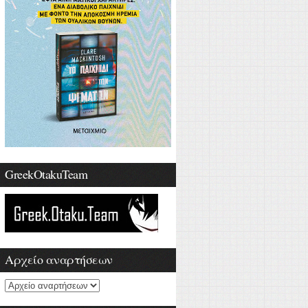
GreekOtakuTeam
Αρχείο αναρτήσεων