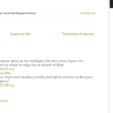
by
Γιώτα Παπαδημακοπούλου
2 comments
Αρχική σελίδα
Παλαιότερη Ανάρτηση
νήσουν φέτος με την ακαδημία ή θα γίνει όπως πέρσυ που
k και τελικά τα πήρε όλα τα Speech of King!
10:21 π.μ.
λου
είπε...
πως πέρσι αυτό ακριβώς συνέβη αλλά φέτος πιστεύω ότι θα έχουν
όψεων!
11:08 π.μ.
Atom)