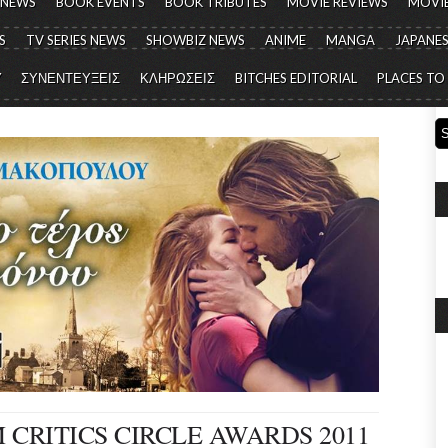
 NEWS
BOOK EVENTS
BOOK TRIBUTES
MOVIE REVIEWS
MOVIE
S
TV SERIES NEWS
SHOWBIZ NEWS
ANIME
MANGA
JAPANES
Y
ΣΥΝΕΝΤΕΥΞΕΙΣ
ΚΛΗΡΩΣΕΙΣ
BITCHES EDITORIAL
PLACES TO
 CRITICS CIRCLE AWARDS 2011