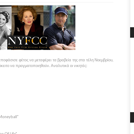
αποφάσισε φέτος να μεταφέρει τα βραβεία της στα τέλη
Νοεμβρίου,
κειτο να πραγματοποιηθούν. Αναλυτικά οι νικητές:
"Moneyball"
e Of Life"