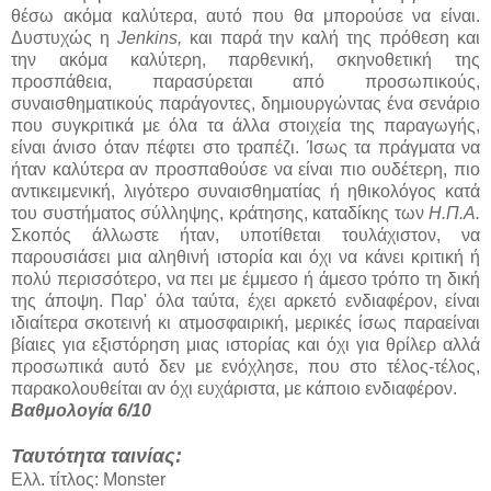
θέσω ακόμα καλύτερα, αυτό που θα μπορούσε να είναι.
Δυστυχώς η
Jenkins,
και παρά την καλή της πρόθεση και
την ακόμα καλύτερη, παρθενική, σκηνοθετική της
προσπάθεια, παρασύρεται από προσωπικούς,
συναισθηματικούς παράγοντες, δημιουργώντας ένα σενάριο
που συγκριτικά με όλα τα άλλα στοιχεία της παραγωγής,
είναι άνισο όταν πέφτει στο τραπέζι. Ίσως τα πράγματα να
ήταν καλύτερα αν προσπαθούσε να είναι πιο ουδέτερη, πιο
αντικειμενική, λιγότερο συναισθηματίας ή ηθικολόγος κατά
του συστήματος σύλληψης, κράτησης, καταδίκης των
Η.Π.Α.
Σκοπός άλλωστε ήταν, υποτίθεται τουλάχιστον, να
παρουσιάσει μια αληθινή ιστορία και όχι να κάνει κριτική ή
πολύ περισσότερο, να πει με έμμεσο ή άμεσο τρόπο τη δική
της άποψη. Παρ' όλα ταύτα, έχει αρκετό ενδιαφέρον, είναι
ιδιαίτερα σκοτεινή κι ατμοσφαιρική, μερικές ίσως παραείναι
βίαιες για εξιστόρηση μιας ιστορίας και όχι για θρίλερ αλλά
προσωπικά αυτό δεν με ενόχλησε, που στο τέλος-τέλος,
παρακολουθείται αν όχι ευχάριστα, με κάποιο ενδιαφέρον.
Βαθμολογία 6/10
Ταυτότητα ταινίας:
Ελλ. τίτλος: Monster