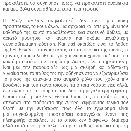
προκαλέσει, να συγκινήσει ίσως, να προκαλέσει ανάμεικτα
και αμφίβολα συναισθήματα κατά περιπτώσεις.
Η
Patty Jenkins
σκηνοθετικά, δεν κάνει μια κακή
προσπάθεια, το κάθε άλλο. Για αρχάρια και άπειρη, δίνει τον
καλύτερό της εαυτό παραθέτοντας ένα σκοτεινό θρίλερ, με
αρκετό μυστήριο και αγωνία και ακόμα μεγαλύτερη
συναισθηματική φόρτιση. Και εκεί ακριβώς είναι το λάθος
της! Η
Jenkins,
υπογράφοντας και το σενάριο της ταινίας κι
έχοντας παρακολουθήσει για χρόνια και χρόνια απ' όσο πιο
κοντά μπορούσε την ιστορία της
Aileen,
είναι επηρεασμένη.
Ναι μεν την παρουσιάζει ως μια σκληρή και αδίστακτη
γυναίκα που το πάθος της την οδήγησε στο να εξωτερικεύσει
το μίσος της απέναντι στο αντρικό φύλο που χρόνια την
βασάνιζε και του ικανοποιούσε τα όποια γούστα είχε αλλά,
δεν είναι αυτό το κομμάτι που δίνει τη μεγαλύτερη έμφαση.
Ουσιαστικά η
Jenkins,
γίνεται θύμα της συμπάθειάς της
απέναντι στο πρόσωπο της
Aileen,
αφήνοντας τελικά τον
θεατή με την εντύπωση πως όλο το εγχείρημα είναι
μια συγκαλυμμένη προσπάθεια καταγγελίας έναντι της
ηλεκτρικής καρέκλας, με το οποίο δεν διαφωνώ ιδιαίτερα
αλλά αυτό είναι μια άλλη ιστορία, καθώς, και μια έμμεση