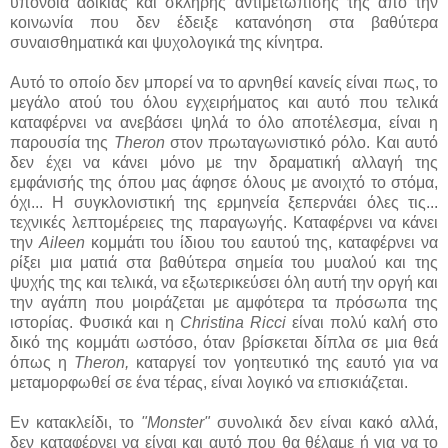
υπόνοια αδικίας και σκληρής αντιμετώπισής της από την
κοινωνία που δεν έδειξε κατανόηση στα βαθύτερα
συναισθηματικά και ψυχολογικά της κίνητρα.
Αυτό το οποίο δεν μπορεί να το αρνηθεί κανείς είναι πως, το
μεγάλο ατού του όλου εγχειρήματος και αυτό που τελικά
καταφέρνει να ανεβάσει ψηλά το όλο αποτέλεσμα, είναι η
παρουσία της
Theron
στον πρωταγωνιστικό ρόλο. Και αυτό
δεν έχει να κάνει μόνο με την δραματική αλλαγή της
εμφάνισής της όπου μας άφησε όλους με ανοιχτό το στόμα,
όχι... Η συγκλονιστική της ερμηνεία ξεπερνάει όλες τις...
τεχνικές λεπτομέρειες της παραγωγής. Καταφέρνει να κάνει
την
Aileen
κομμάτι του ίδιου του εαυτού της, καταφέρνει να
ρίξει μια ματιά στα βαθύτερα σημεία του μυαλού και της
ψυχής της και τελικά, να εξωτερικεύσει όλη αυτή την οργή και
την αγάπη που μοιράζεται με αμφότερα τα πρόσωπα της
ιστορίας. Φυσικά και η
Christina Ricci
είναι πολύ καλή στο
δικό της κομμάτι ωστόσο, όταν βρίσκεται δίπλα σε μια θεά
όπως η
Theron,
καταργεί τον γοητευτικό της εαυτό για να
μεταμορφωθεί σε ένα τέρας, είναι λογικό να επισκιάζεται.
Εν κατακλείδι, το
"Monster"
συνολικά δεν είναι κακό αλλά,
δεν καταφέρνει να είναι και αυτό που θα θέλαμε ή για να το