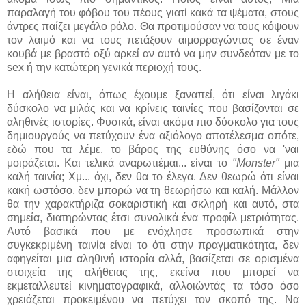
παραλαγή του φόβου του πέους γιατί κακά τα ψέματα, στους
άντρες παίζει μεγάλο ρόλο. Θα προτιμούσαν να τους κόψουν
τον λαιμό και να τους πετάξουν αιμορραγώντας σε έναν
κουβά με βραστό οξύ αρκεί αν αυτό να μην συνδεόταν με το
sex ή την κατώτερη γενικά περιοχή τους.
Η αλήθεια είναι, όπως έχουμε ξαναπεί, ότι είναι λιγάκι
δύσκολο να μιλάς και να κρίνεις ταινίες που βασίζονται σε
αληθινές ιστορίες. Φυσικά, είναι ακόμα πιο δύσκολο για τους
δημιουργούς να πετύχουν ένα αξιόλογο αποτέλεσμα οπότε,
εδώ που τα λέμε, το βάρος της ευθύνης όσο να 'ναι
μοιράζεται. Και τελικά αναρωτιέμαι... είναι το
"Monster"
μια
καλή ταινία; Χμ... όχι, δεν θα το έλεγα. Δεν θεωρώ ότι είναι
κακή ωστόσο, δεν μπορώ να τη θεωρήσω και καλή. Μάλλον
θα την χαρακτήριζα σοκαριστική και σκληρή και αυτό, στα
σημεία, διατηρώντας έτσι συνολικά ένα προφίλ μετριότητας.
Αυτό βασικά που με ενόχλησε προσωπικά στην
συγκεκριμένη ταινία είναι το ότι στην πραγματικότητα, δεν
αφηγείται μια αληθινή ιστορία αλλά, βασίζεται σε ορισμένα
στοιχεία της αλήθειας της, εκείνα που μπορεί να
εκμεταλλευτεί κινηματογραφικά, αλλοιώντάς τα τόσο όσο
χρειάζεται προκειμένου να πετύχει τον σκοπό της. Να