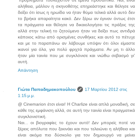
'προβλήματα' τουλάχιστον σε εμένα προσωπικά. Ναι, είναι
αλήθεια, μάλλον η σκηνοθέτης επηρεάστηκε και θέλησε να
δείξει ότι ίσως η ηρωίδα να ήταν θύμα τελικά αλλά αυτό δεν
το βρήκα απαραίτητα κακό. Δεν ξέρω αν έγιναν όντως έτσι
τα πράγματα και θέλησε να δικαιολογήσει τις πράξεις της
αλλά στην τελική το ζητούμενο ήταν να δείξει πως αντιδρά
κάποιος κάτω από ορισμένες συνθήκες και αυτό το πέτυχε
και με το παραπάνω αν λάβουμε υπόψιν ότι όλοι είμαστε
ικανοί για όλα, για πολύ φριχτά πράγματα. Αν μη τι άλλο
ήταν μία ταινία που με συγκλόνισε και νιώθω σεβασμό γι'
αυτή.
Απάντηση
Γιώτα Παπαδημακοπούλου
17 Μαρτίου 2012 στις
1:15 μ.μ.
@ Cinemarion έτσι είναι! Η Charlize είναι απλά μοναδική, σε
κάθε της εμφάνιση αλλά, σε αυτή την ταινία είναι πραγματικά
συγκλονιστική.
Ναι... οι βιογραφίες το έχουν αυτό! Δεν μπορείς ποτέ να
ξέρεις απόλυτα που ξεκινάει και που τελειώνει η αλήθεια και
είναι ακόμα πιο δύσκολο για τον δημιουργό να μείνει