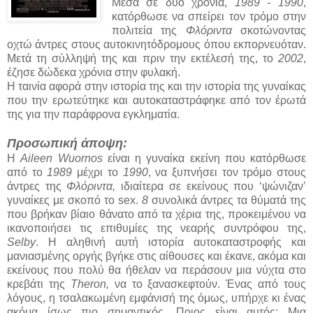
Μέσα σε δύο χρόνια,
1989 - 1990
,
κατόρθωσε να σπείρει τον τρόμο στην
πολιτεία της
Φλόριντα
σκοτώνοντας
οχτώ άντρες στους αυτοκινητόδρομους όπου εκπορνευόταν.
Μετά τη σύλληψή της και πριν την εκτέλεσή της, το
2002
,
έζησε δώδεκα χρόνια στην φυλακή.
Η ταινία αφορά στην ιστορία της και την ιστορία της γυναίκας
που την ερωτεύτηκε και αυτοκαταστράφηκε από τον έρωτά
της για την παράφρονα εγκληματία.
Προσωπική άποψη:
Η
Aileen Wuornos
είναι η γυναίκα εκείνη που κατόρθωσε
από το
1989
μέχρι το
1990
, να ξυπνήσει τον τρόμο στους
άντρες της
Φλόριντα,
ιδιαίτερα σε εκείνους που ‘ψώνιζαν’
γυναίκες με σκοπό το sex.
8
συνολικά άντρες τα θύματά της
που βρήκαν βίαιο θάνατο από τα χέρια της, προκειμένου να
ικανοποιήσει τις επιθυμίες της νεαρής συντρόφου της,
Selby
. Η αληθινή αυτή ιστορία αυτοκαταστροφής και
μανιασμένης οργής βγήκε στις αίθουσες και έκανε, ακόμα και
εκείνους που πολύ θα ήθελαν να περάσουν μια νύχτα στο
κρεβάτι της
Theron,
να το ξανασκεφτούν. Ένας από τους
λόγους, η τσαλακωμένη εμφάνισή της όμως, υπήρχε κι ένας
ακόμα ίσως πιο σημαντικός. Ποιος είναι αυτός; Μια