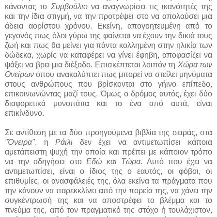
κάνοντας το
Συμβούλιο
να αναγνωρίσει τις ικανότητές της
και την ίδια στιγμή, να την προτρέψει στο να απολαύσει μια
άδεια αορίστου χρόνου. Εκείνη, απογοητευμένη από το
γεγονός πως όλοι γύρω της φαίνεται να έχουν την δικιά τους
ζωή και πως θα μείνει για πάντα κολλημένη στην ηλικία των
δώδεκα, χωρίς να καταφέρει να γίνει έφηβη, αποφασίζει να
ψάξει να βρει μια διέξοδο. Επισκέπτεται λοιπόν τη
Χώρα των
Ονείρων
όπου ανακαλύπτει πως μπορεί να στείλει μηνύματα
στους ανθρώπους που βρίσκονται στο γήινο επίπεδο,
επικοινωνώντας μαζί τους. Όμως ο δρόμος αυτός, έχει δύο
διαφορετικά μονοπάτια και το ένα από αυτά, είναι
επικίνδυνο.
Σε αντίθεση με τα δύο προηγούμενα βιβλία της σειράς, στα
"Όνειρα"
, η
Ράιλι
δεν έχει να αντιμετωπίσει κάποια
αμετάπειστη ψυχή την οποία και πρέπει με κάποιον τρόπο
να την οδηγήσει στο
Εδώ και Τώρα
. Αυτό που έχει να
αντιμετωπίσει, είναι ο ίδιος της ο εαυτός, οι φόβοι, οι
επιθυμίες, οι ανασφάλειές της, όλα εκείνα τα πράγματα που
την κάνουν να παρεκκλίνει από την πορεία της, να χάνει την
συγκέντρωσή της και να αποστρέφει το βλέμμα και το
πνεύμα της, από τον πραγματικό της στόχο ή τουλάχιστον,