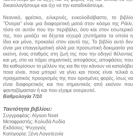
δικαιολογήσουμε και όχι να την καταδικάσουμε.
Νεανικό, φρέσκο, ειλικρινές, ευκολοδιάβαστο, το βιβλίο
"Όνειρα"
είναι μια διαφορετική ματιά στον κόσμο της
Ράιλι,
τόσο σε αυτόν που την περιβάλει, όσο και στον εσωτερικό
της, που μοιάζει να δέχεται ισχυρά χτυπήματα τα οποία η
ίδια και μόνο, προκαλεί στον εαυτό της. Το βιβλίο αυτό δεν
είναι μια επαγγελματική αλλά μια προσωπική δοκιμασία για
εκείνη, ένας σταθμός στη ζωή της που την οδηγεί θέλοντας
και μη, στο να πάρει σημαντικές αποφάσεις, αποφάσεις που
θα καθορίσουν το μέλλον της και θα την κάνουν να καταλάβει
ποια είναι, ποια μπορεί να γίνει και ποιος είναι τελικά ο
πραγματικός προορισμός της που ορισμένες φορές, ίσως να
είναι διαφορετικός και πιο σημαντικός από εκείνον που
φανταζόμασταν ή και που είχαμε ονειρευτεί.
Βαθμολογία 7/10
Ταυτότητα βιβλίου:
Συγγραφέας: Alyson Noel
Μεταφραστής: Κολυδά Λυδία
Εκδόσεις: Ψυχογιός
Κατηγορία: Ξένη Λογοτεχνία