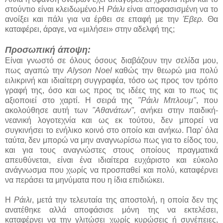
στούντιο είναι κλειδωμένο.Η
Ράιλι
είναι αποφασισμένη να το
ανοίξει και πάλι για να έρθει σε επαφή με την
Έβερ.
Θα
καταφέρει, άραγε, να «μιλήσει» στην αδελφή της;
Προσωπική άποψη:
Είναι γνωστό σε όλους όσους διαβάζουν την σελίδα μου,
πως αγαπώ την
Alyson Noel
καθώς την θεωρώ μια πολύ
ειλικρινή και ιδιαίτερη συγγραφέα, τόσο ως προς τον τρόπο
γραφή της, όσο και ως προς τις ιδέες της και το πως τις
αξιοποιεί στο χαρτί. Η σειρά της
"Ράιλι Μπλουμ"
, που
ακολούθησε αυτή των
"Αθανάτων",
ανήκει στην παιδική-
νεανική λογοτεχνία και ως εκ τούτου, δεν μπορεί να
συγκινήσει το ενήλικο κοινό στο οποίο και ανήκω. Παρ' όλα
ταύτα, δεν μπορώ να μην αναγνωρίσω πως για το είδος του,
και για τους αναγνώστες στους οποίους πραγματικά
απευθύνεται, είναι ένα ιδιαίτερα ευχάριστο και εύκολο
ανάγνωσμα που χωρίς να προσπαθεί και πολύ, καταφέρνει
να περάσει τα μηνύματα που η ίδια επιδιώκει.
Η
Ράιλι
, μετά την τελευταία της αποστολή, η οποία δεν της
ανατέθηκε αλλά αποφάσισε μόνη της να εκτελέσει,
καταφέρνει να την γλιτώσει χωρίς κυρώσεις ή συνέπειες,