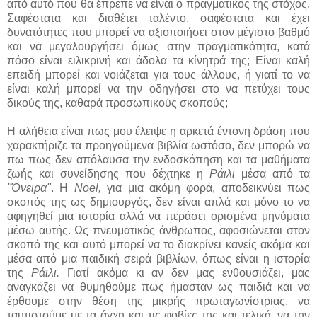
από αυτό που θα έπρεπε να είναι ο πραγματικός της στόχος.
Σαφέστατα και διαθέτει ταλέντο, σαφέστατα και έχει
δυνατότητες που μπορεί να αξιοποιήσει στον μέγιστο βαθμό
και να μεγαλουργήσει όμως στην πραγματικότητα, κατά
πόσο είναι ειλικρινή και άδολα τα κίνητρά της; Είναι καλή
επειδή μπορεί και νοιάζεται για τους άλλους, ή γιατί το να
είναι καλή μπορεί να την οδηγήσει στο να πετύχει τους
δικούς της, καθαρά προσωπικούς σκοπούς;
Η αλήθεια είναι πως μου έλειψε η αρκετά έντονη δράση που
χαρακτήριζε τα προηγούμενα βιβλία ωστόσο, δεν μπορώ να
πω πως δεν απόλαυσα την ενδοσκόπηση και τα μαθήματα
ζωής και συνείδησης που δέχτηκε η
Ράιλι
μέσα από τα
"Όνειρα"
. Η
Noel,
για μια ακόμη φορά, αποδεικνύει πως
σκοπός της ως δημιουργός, δεν είναι απλά και μόνο το να
αφηγηθεί μια ιστορία αλλά να περάσει ορισμένα μηνύματα
μέσω αυτής. Ως πνευματικός άνθρωπος, αφοσιώνεται στον
σκοπό της και αυτό μπορεί να το διακρίνει κανείς ακόμα και
μέσα από μια παιδική σειρά βιβλίων, όπως είναι η ιστορία
της
Ράιλι.
Γιατί ακόμα κι αν δεν μας ενθουσιάζει, μας
αναγκάζει να θυμηθούμε πως ήμασταν ως παιδιά και να
έρθουμε στην θέση της μικρής πρωταγωνίστριας, να
ταυτιστούμε με τα άγχη και τις φοβίες της και τελικά, να την