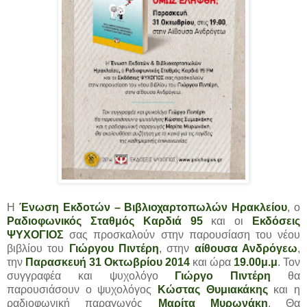
Η
Ένωση Εκδοτών – Βιβλιοχαρτοπωλών Ηρακλείου
, ο
Ραδιοφωνικός Σταθμός Καρδιά 95
και οι
Εκδόσεις
ΨΥΧΟΓΙΟΣ
σας προσκαλούν στην παρουσίαση του νέου
βιβλίου του
Γιώργου Πιντέρη
, στην
αίθουσα Ανδρόγεω
,
την
Παρασκευή 31 Οκτωβρίου 2014
και ώρα
19.00μ.μ
. Τον
συγγραφέα και ψυχολόγο
Γιώργο Πιντέρη
θα
παρουσιάσουν ο ψυχολόγος
Κώστας Θυμιακάκης
και η
ραδιοφωνική παραγωγός
Μαρίτα Μυρωνάκη
. Θα