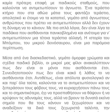
καμία πρότερη επαφή με παιδικούς σταθμούς, που
καλούνται να αντιμετωπίσουν το άγνωστο. Ένα τεράστιο
κτήριο που στα αθώα μάτια τους φαντάζει τεράστιο,
απειλητικό κι έτοιμο να τα καταπιεί, γεμάτο από άγνωστους
ανθρώπους που πρέπει να αντιμετωπίσουν αλλά δεν έχουν
τη δύναμη να το κάνουν. Με πιο απλά λόγια, δεν είναι λίγα τα
παιδάκια που αισθάνονται πανικοβλημένα και ανέτοιμα για ν'
αντιμετωπίσουν μια τέτοια τεράστια αλλαγή. Η ιστορία του
Μπόμπου, του μικρού δεινόσαυρου, είναι μια παρόμοια
περίπτωση.
Μέσα από ένα διασκεδαστικό, γεμάτο όμορφα χρώματα και
σχέδια παιδικό βιβλίο, οι μικροί μας φίλοι ανακαλύπτουν
πως δεν είναι οι μόνοι που αισθάνονται έτσι.
Συνειδητοποιούν πως δεν είναι κακό ή λάθος το να
αισθάνονται έτσι. Αντιθέτως, είναι απόλυτα φυσιολογικό αν
και παρ' όλα ταύτα, καλούνται να το αντιμετωπίσουν και να
ξεπεράσουν τους φόβους τους, να κυριαρχήσουν πάνω τους
και το σημαντικότερο, όχι να προσπαθήσουν να θάψουν ή να
κρύψουν τις αδυναμίες τους, αλλά να βρουν τα δυνατά εκείνα
σημεία που θα τους κάνουν να ξεχωρίσουν και να
αναδείξουν τα δικά τους ξεχωριστά ταλέντα, την