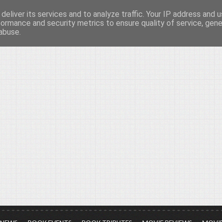
deliver its services and to analyze traffic. Your IP address and 
νών...
formance and security metrics to ensure quality of service, gen
abuse.
ια τον πολιτισμό, σε κάθε του μορφή και έκταση...