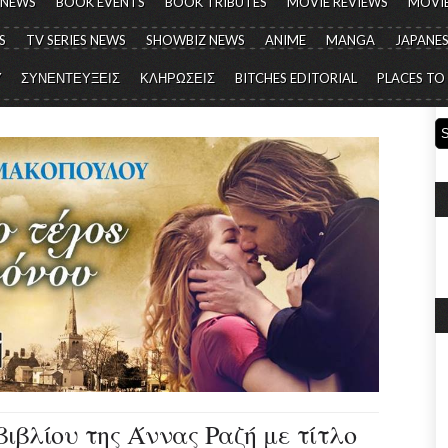
 NEWS
BOOK EVENTS
BOOK TRIBUTES
MOVIE REVIEWS
MOVIE
S
TV SERIES NEWS
SHOWBIZ NEWS
ANIME
MANGA
JAPANES
Y
ΣΥΝΕΝΤΕΥΞΕΙΣ
ΚΛΗΡΩΣΕΙΣ
BITCHES EDITORIAL
PLACES TO
ιβλίου της Άννας Ραζή με τίτλο