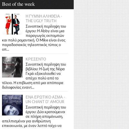
Best of the week
Η ΓΥΜΝΗ ΑΛΗΘΕΙΑ -
THE UGLY TRUTH
Συνοπτική περίληψη του
έργου: Η Abby είναι μια
παραγωγός εκπομπών
και πολύ ρομαντική. Ο Mike είναι ένας
παραδοσιακός τηλεοπτικός τύπος ο
οπ...
ΚΡΕΣΕΝΤΟ
Συνοπτική περίληψη του
βιβλίου: Η ζωή της Νόρα
Γκρέι εξακολουθεί να
απέχει πολύ από το
τέλειο. Η επιβίωση από μια απόπειρα
δολοφονίας εναντ...
ΕΝΑ ΕΡΩΤΙΚΟ ΑΣΜΑ -
UN CHANT D' AMOUR
Συνοπτική περίληψη του
έργου: Δύο κρατούμενοι
σε πλήρη απομόνωση,
απελπισμένοι για ανθρώπινη
επικοινωνία, με έναν λεπτό τοίχο να