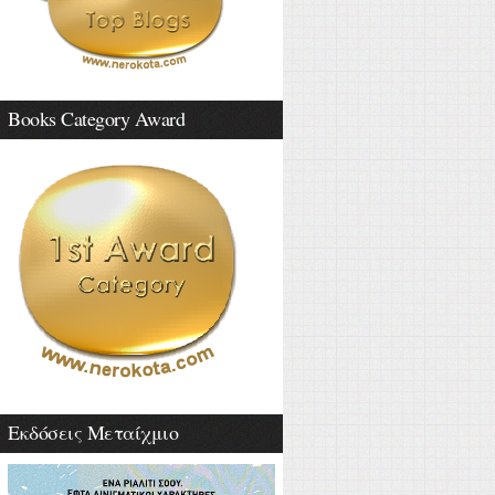
Books Category Award
Εκδόσεις Μεταίχμιο