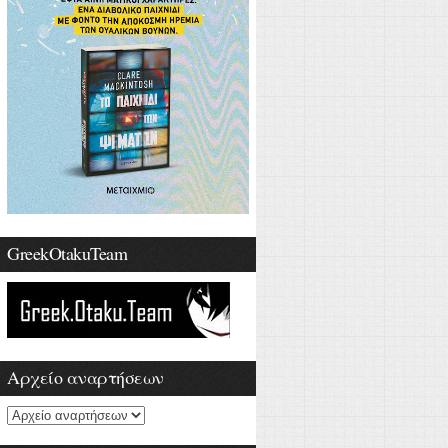
GreekOtakuTeam
Αρχείο αναρτήσεων