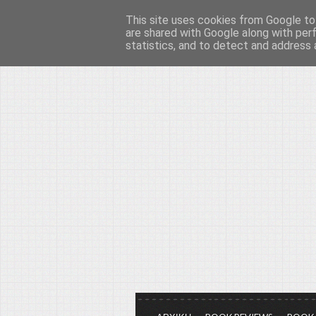
This site uses cookies from Google to 
Το μεγαλείο των Τεχ
are shared with Google along with per
statistics, and to detect and address 
Είμαστε πάντα εδώ για να μιλάμε γ