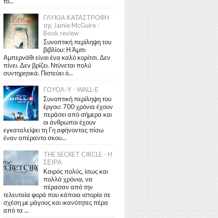
το...
ΓΛΥΚΙΑ ΚΑΤΑΣΤΡΟΦΗ
της Jamie McGuire -
Book review
Συνοπτική περίληψη του
βιβλίου: Η Άμπι
Αμπερνάθι είναι ένα καλό κορίτσι. Δεν
πίνει. Δεν βρίζει. Ντύνεται πολύ
συντηρητικά. Πιστεύει ό...
ΓΟΥΟΛ-Υ - WALL-E
Συνοπτική περίληψη του
έργου: 700 χρόνια έχουν
περάσει από σήμερα και
οι άνθρωποι έχουν
εγκαταλείψει τη Γη αφήνοντας πίσω
έναν απέραντο σκου...
THE SECRET CIRCLE - Η
ΣΕΙΡΑ
Καιρός πολύς, ίσως και
πολλά χρόνια, να
πέρασαν από την
τελευταία φορά που κάποια ιστορία σε
σχέση με μάγους και ικανότητες πέρα
από τα ...