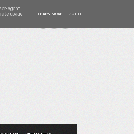
user-agent
erate usage
LEARN MORE
GOT IT