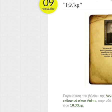
09
"Ελίφ"
Νοεμβρίου
Παρουσίαση του βιβλίου της
Άνν
εκδοτικού οίκου Anim
a
, στην οδό
ώρα
18.30μ.μ.