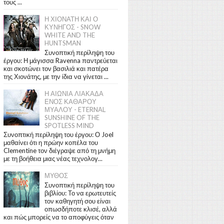
τους ...
Η ΧΙΟΝΑΤΗ ΚΑΙ Ο
ΚΥΝΗΓΟΣ - SNOW
WHITE AND THE
HUNTSMAN
Συνοπτική περίληψη του
έργου: Η μάγισσα Ravenna παντρεύεται
και σκοτώνει τον βασιλιά και πατέρα
της Χιονάτης, με την ίδια να γίνεται ...
Η ΑΙΩΝΙΑ ΛΙΑΚΑΔΑ
ΕΝΟΣ ΚΑΘΑΡΟΥ
ΜΥΑΛΟΥ - ETERNAL
SUNSHINE OF THE
SPOTLESS MIND
Συνοπτική περίληψη του έργου: Ο Joel
μαθαίνει ότι η πρώην κοπέλα του
Clementine τον διέγραψε από τη μνήμη
με τη βοήθεια μιας νέας τεχνολογ...
ΜΥΘΟΣ
Συνοπτική περίληψη του
βιβλίου: Το να ερωτευτείς
τον καθηγητή σου είναι
οπωσδήποτε κλισέ, αλλά
και πώς μπορείς να το αποφύγεις όταν