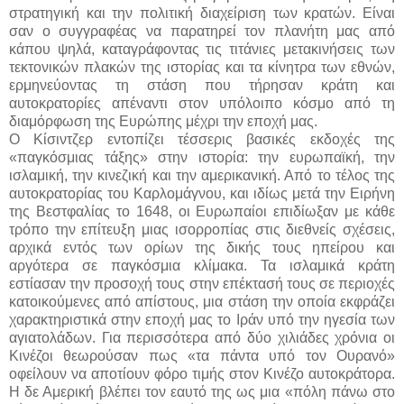
στρατηγική και την πολιτική διαχείριση των κρατών. Είναι
σαν ο συγγραφέας να παρατηρεί τον πλανήτη μας από
κάπου ψηλά, καταγράφοντας τις τιτάνιες μετακινήσεις των
τεκτονικών πλακών της ιστορίας και τα κίνητρα των εθνών,
ερμηνεύοντας τη στάση που τήρησαν κράτη και
αυτοκρατορίες απέναντι στον υπόλοιπο κόσμο από τη
διαμόρφωση της Ευρώπης μέχρι την εποχή μας.
Ο Κίσιντζερ εντοπίζει τέσσερις βασικές εκδοχές της
«παγκόσμιας τάξης» στην ιστορία: την ευρωπαϊκή, την
ισλαμική, την κινεζική και την αμερικανική. Από το τέλος της
αυτοκρατορίας του Καρλομάγνου, και ιδίως μετά την Ειρήνη
της Βεστφαλίας το 1648, οι Ευρωπαίοι επιδίωξαν με κάθε
τρόπο την επίτευξη μιας ισορροπίας στις διεθνείς σχέσεις,
αρχικά εντός των ορίων της δικής τους ηπείρου και
αργότερα σε παγκόσμια κλίμακα. Τα ισλαμικά κράτη
εστίασαν την προσοχή τους στην επέκτασή τους σε περιοχές
κατοικούμενες από απίστους, μια στάση την οποία εκφράζει
χαρακτηριστικά στην εποχή μας το Ιράν υπό την ηγεσία των
αγιατολάδων. Για περισσότερα από δύο χιλιάδες χρόνια οι
Κινέζοι θεωρούσαν πως «τα πάντα υπό τον Ουρανό»
οφείλουν να αποτίουν φόρο τιμής στον Κινέζο αυτοκράτορα.
Η δε Αμερική βλέπει τον εαυτό της ως μια «πόλη πάνω στο