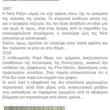
1987
Η Νέτε Ρόζεν νόμιζε ότι είχε αφήσει πίσω της τα τραύματα
της νεανικής της ηλικίας. Οι στοργικοί ανάδοχοι γονείς της
και ο τρυφερός σύζυγός της την είχαν βοηθήσει να κάνει μια
νέα αρχή. Κι όμως, όταν ένας άντρας από το παρελθόν της
επανεμφανίζεται απρόσμενα, η καινούρια ζωή της Νέτε
απειλείται με καταστροφή.
Εκείνη, όμως, αρνείται να υποκύψει στον παλιό εφιάλτη και
δεν πρόκειται να γίνει εκ νέου θύμα…
2010
Ο επιθεωρητής Καρλ Μερκ, του τμήματος ανεξιχνίαστων
υποθέσεων της Αστυνομίας της Κοπεγχάγης, ανακινεί την
υπόθεση της εξαφάνισης της Ρίτα Νίλσεν, ιδιοκτήτριας ενός
πρακτορείου συνοδών. Στην πορεία αποκαλύπτεται ότι η
Ρίτα δεν είναι παρά ένα κομμάτι του γρίφου.
Κι αυτό γιατί η εξαφάνισή της δεν αποτέλεσε μεμονωμένο
περιστατικό, αλλά ήταν μέρος ενός ανησυχητικού μοτίβου
που κατόρθωσε να παραμείνει κρυμμένο από τα αδιάκριτα
βλέμματα για περισσότερα από είκοσι χρόνια…