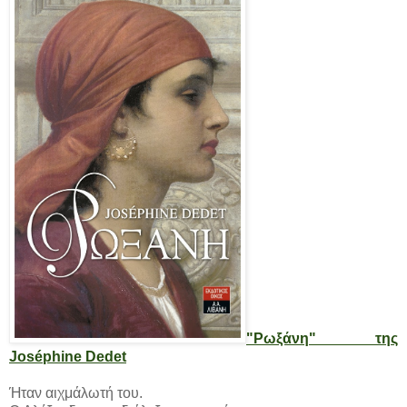
"Ρωξάνη" της
Joséphine Dedet
Ήταν αιχμάλωτή του.