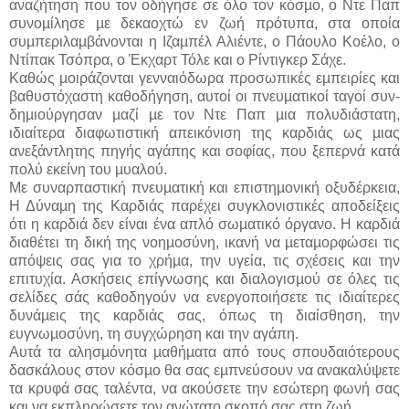
αναζήτηση που τον οδήγησε σε όλο τον κόσµο, ο Ντε Παπ
συνοµίλησε µε δεκαοχτώ εν ζωή πρότυπα, στα οποία
συµπεριλαµβάνονται η Ιζαµπέλ Αλιέντε, ο Πάουλο Κοέλο, ο
Ντίπακ Τσόπρα, ο Έκχαρτ Τόλε και ο Ρίντιγκερ Σάχε.
Καθώς µοιράζονται γενναιόδωρα προσωπικές εµπειρίες και
βαθυστόχαστη καθοδήγηση, αυτοί οι πνευµατικοί ταγοί συν-
δηµιούργησαν µαζί µε τον Ντε Παπ µια πολυδιάστατη,
ιδιαίτερα διαφωτιστική απεικόνιση της καρδιάς ως µιας
ανεξάντλητης πηγής αγάπης και σοφίας, που ξεπερνά κατά
πολύ εκείνη του µυαλού.
Με συναρπαστική πνευµατική και επιστηµονική οξυδέρκεια,
Η Δύναµη της Καρδιάς παρέχει συγκλονιστικές αποδείξεις
ότι η καρδιά δεν είναι ένα απλό σωµατικό όργανο. Η καρδιά
διαθέτει τη δική της νοηµοσύνη, ικανή να µεταµορφώσει τις
απόψεις σας για το χρήµα, την υγεία, τις σχέσεις και την
επιτυχία. Ασκήσεις επίγνωσης και διαλογισµού σε όλες τις
σελίδες σάς καθοδηγούν να ενεργοποιήσετε τις ιδιαίτερες
δυνάµεις της καρδιάς σας, όπως τη διαίσθηση, την
ευγνωµοσύνη, τη συγχώρηση και την αγάπη.
Αυτά τα αλησµόνητα µαθήµατα από τους σπουδαιότερους
δασκάλους στον κόσµο θα σας εµπνεύσουν να ανακαλύψετε
τα κρυφά σας ταλέντα, να ακούσετε την εσώτερη φωνή σας
και να εκπληρώσετε τον ανώτατο σκοπό σας στη ζωή.