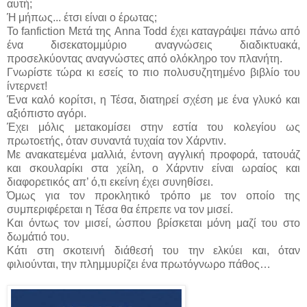
αυτή;
Ή μήπως... έτσι είναι ο έρωτας;
Το fanfiction Μετά της Anna Todd έχει καταγράψει πάνω από
ένα δισεκατομμύριο αναγνώσεις διαδικτυακά,
προσελκύοντας αναγνώστες από ολόκληρο τον πλανήτη.
Γνωρίστε τώρα κι εσείς το πιο πολυσυζητημένο βιβλίο του
ίντερνετ!
Ένα καλό κορίτσι, η Τέσα, διατηρεί σχέση με ένα γλυκό και
αξιόπιστο αγόρι.
Έχει μόλις μετακομίσει στην εστία του κολεγίου ως
πρωτοετής, όταν συναντά τυχαία τον Χάρντιν.
Με ανακατεμένα μαλλιά, έντονη αγγλική προφορά, τατουάζ
και σκουλαρίκι στα χείλη, ο Χάρντιν είναι ωραίος και
διαφορετικός απ’ ό,τι εκείνη έχει συνηθίσει.
Όμως για τον προκλητικό τρόπο με τον οποίο της
συμπεριφέρεται η Τέσα θα έπρεπε να τον μισεί.
Και όντως τον μισεί, ώσπου βρίσκεται μόνη μαζί του στο
δωμάτιό του.
Κάτι στη σκοτεινή διάθεσή του την ελκύει και, όταν
φιλιούνται, την πλημμυρίζει ένα πρωτόγνωρο πάθος…