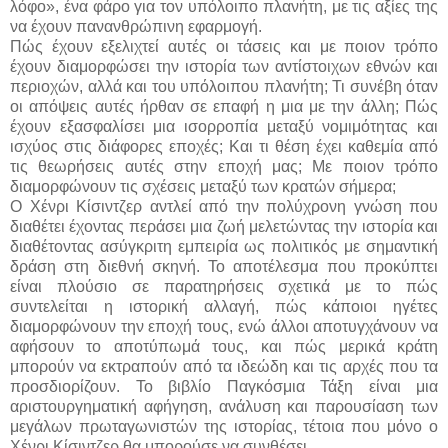
λόφο», ένα φάρο για τον υπόλοιπο πλανήτη, με τις αξίες της
να έχουν πανανθρώπινη εφαρμογή.
Πώς έχουν εξελιχτεί αυτές οι τάσεις και με ποιον τρόπο
έχουν διαμορφώσει την ιστορία των αντίστοιχων εθνών και
περιοχών, αλλά και του υπόλοιπου πλανήτη; Τι συνέβη όταν
οι απόψεις αυτές ήρθαν σε επαφή η μια με την άλλη; Πώς
έχουν εξασφαλίσει μια ισορροπία μεταξύ νομιμότητας και
ισχύος στις διάφορες εποχές; Και τι θέση έχει καθεμία από
τις θεωρήσεις αυτές στην εποχή μας; Με ποιον τρόπο
διαμορφώνουν τις σχέσεις μεταξύ των κρατών σήμερα;
Ο Χένρι Κίσιντζερ αντλεί από την πολύχρονη γνώση που
διαθέτει έχοντας περάσει μια ζωή μελετώντας την ιστορία και
διαθέτοντας ασύγκριτη εμπειρία ως πολιτικός με σημαντική
δράση στη διεθνή σκηνή. Το αποτέλεσμα που προκύπτει
είναι πλούσιο σε παρατηρήσεις σχετικά με το πώς
συντελείται η ιστορική αλλαγή, πώς κάποιοι ηγέτες
διαμορφώνουν την εποχή τους, ενώ άλλοι αποτυγχάνουν να
αφήσουν το αποτύπωμά τους, και πώς μερικά κράτη
μπορούν να εκτραπούν από τα ιδεώδη και τις αρχές που τα
προσδιορίζουν. Το βιβλίο Παγκόσμια Τάξη είναι μια
αριστουργηματική αφήγηση, ανάλυση και παρουσίαση των
μεγάλων πρωταγωνιστών της ιστορίας, τέτοια που μόνο ο
Χένρι Κίσιντζερ θα μπορούσε να συνθέσει.