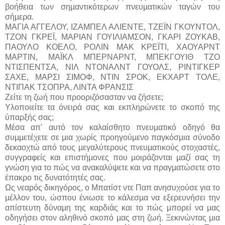
βοήθεια των σηµαντικότερων πνευµατικών ταγών του
σήµερα.
ΜΑΓΙΑ ΑΓΓΕΛΟΥ, ΙΖΑΜΠΕΛ ΑΛΙΕΝΤΕ, ΤΖΕΪΝ ΓΚΟΥΝΤΟΛ,
ΤΖΟΝ ΓΚΡΕΪ, ΜΑΡΙΑΝ ΓΟΥΙΛΙΑΜΣΟΝ, ΓΚΑΡΙ ΖΟΥΚΑΒ,
ΠΑΟΥΛΟ ΚΟΕΛΟ, ΡΟΛΙΝ ΜΑΚ ΚΡΕΪΤΙ, ΧΑΟΥΑΡΝΤ
ΜΑΡΤΙΝ, ΜΑΪΚΛ ΜΠΕΡΝΑΡΝΤ, ΜΠΕΚΓΟΥΙΘ ΤΖΟ
ΝΤΙΣΠΕΝΤΣΑ, ΝΙΛ ΝΤΟΝΑΛΝΤ ΓΟΥΟΛΣ, ΡΙΝΤΙΓΚΕΡ
ΣΑΧΕ, ΜΑΡΣΙ ΣΙΜΟΦ, ΝΤΙΝ ΣΡΟΚ, ΕΚΧΑΡΤ ΤΟΛΕ,
ΝΤΙΠΑΚ ΤΣΟΠΡΑ, ΛΙΝΤΑ ΦΡΑΝΣΙΣ
Ζείτε τη ζωή που προοριζόσασταν να ζήσετε;
Υλοποιείτε τα όνειρά σας και εκπληρώνετε το σκοπό της
ύπαρξής σας;
Μέσα απ' αυτό τον καλαίσθητο πνευµατικό οδηγό θα
συµµετέχετε σε µια χωρίς προηγούµενο παγκόσµια σύνοδο
δεκαοχτώ από τους µεγαλύτερους πνευµατικούς στοχαστές,
συγγραφείς και επιστήµονες που µοιράζονται µαζί σας τη
γνώση για το πώς να ανακαλύψετε και να πραγµατώσετε στο
έπακρο τις δυνατότητές σας.
Ως νεαρός δικηγόρος, ο Μπατίστ ντε Παπ ανησυχούσε για το
µέλλον του, ώσπου ένιωσε το κάλεσµα να εξερευνήσει την
απίστευτη δύναµη της καρδιάς και το πώς µπορεί να µας
οδηγήσει στον αληθινό σκοπό µας στη ζωή. Ξεκινώντας µια