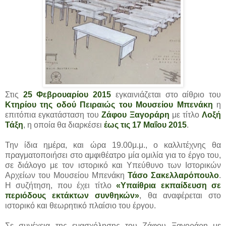
Στις
25 Φεβρουαρίου 2015
εγκαινιάζεται στο αίθριο του
Κτηρίου της οδού Πειραιώς του
Μουσείου Μπενάκη
η
επιτόπια εγκατάσταση του
Ζάφου Ξαγοράρη
με τίτλο
Λοξή
Τάξη
, η οποία θα διαρκέσει
έως τις 17 Μαΐου 2015
.
Την ίδια ημέρα, και ώρα 19.00μ.μ., ο καλλιτέχνης θα
πραγματοποιήσει στο αμφιθέατρο μία ομιλία για το έργο του,
σε διάλογο με τον ιστορικό και Υπεύθυνο των Ιστορικών
Αρχείων του Μουσείου Μπενάκη
Τάσο Σακελλαρόπουλο
.
Η συζήτηση, που έχει τίτλο
«Υπαίθρια εκπαίδευση σε
περιόδους εκτάκτων συνθηκών»
, θα αναφέρεται στο
ιστορικό και θεωρητικό πλαίσιο του έργου.
Σε συνέχεια της ενασχόλησης του Ζάφου Ξαγοράρη με