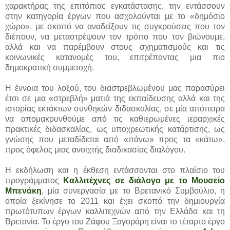
χαρακτήρας της επιτόπιας εγκατάστασης, την εντάσσουν
στην κατηγορία έργων που ασχολούνται με το «δημόσιο
χώρο», με σκοπό να αναδείξουν τις συγκρούσεις που τον
διέπουν, να μεταστρέψουν τον τρόπο που τον βιώνουμε,
αλλά και να παρέμβουν στους σχηματισμούς και τις
κοινωνικές κατανομές του, επιτρέποντας μια πιο
δημοκρατική συμμετοχή.
Η έννοια του λοξού, του διαστρεβλωμένου μας παρασύρει
έτσι σε μια «στρεβλή» ματιά της εκπαίδευσης αλλά και της
ιστορίας εκτάκτων συνθηκών διδασκαλίας, σε μία απόπειρα
να απομακρυνθούμε από τις καθιερωμένες ιεραρχικές
πρακτικές διδασκαλίας, ως υποχρεωτικής κατάρτισης, ως
γνώσης που μεταδίδεται από «πάνω» προς τα «κάτω»,
προς όφελος μιας ανοιχτής διαδικασίας διαλόγου.
H εκδήλωση και η έκθεση εντάσσονται στο πλαίσιο του
προγράμματος
Καλλιτέχνες σε διάλογο με το
Μουσείο
Μπενάκη
, μία συνεργασία με το Βρετανικό Συμβούλιο, η
οποία ξεκίνησε το 2011 και έχει σκοπό την δημιουργία
πρωτότυπων έργων καλλιτεχνών από την Ελλάδα και τη
Βρετανία. Το έργο του Ζάφου Ξαγοράρη είναι το τέταρτο έργο