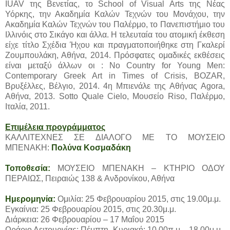
IUAV της Βενετίας, το School of Visual Arts της Νέας
Υόρκης, την Ακαδημία Καλών Τεχνών του Μονάχου, την
Ακαδημία Καλών Τεχνών του Παλέρμο, το Πανεπιστήμιο του
Ιλλινόις στο Σικάγο και άλλα. Η τελευταία του ατομική έκθεση
είχε τίτλο Σχέδια Ήχου και πραγματοποιήθηκε στη Γκαλερί
Ζουμπουλάκη, Αθήνα, 2014. Πρόσφατες ομαδικές εκθέσεις
είναι μεταξύ άλλων οι : No Country for Young Men:
Contemporary Greek Art in Times of Crisis, BOZAR,
Βρυξέλλες, Βέλγιο, 2014. 4η Μπιενάλε της Αθήνας Agora,
Αθήνα, 2013. Sotto Quale Cielo, Μουσείο Riso, Παλέρμο,
Ιταλία, 2011.
Επιμέλεια προγράμματος
ΚΑΛΛΙΤΕΧΝΕΣ ΣΕ ΔΙΑΛΟΓΟ ΜΕ ΤΟ ΜΟΥΣΕΙΟ
ΜΠΕΝΑΚΗ:
Πολύνα Κοσμαδάκη
Τοποθεσία:
ΜΟΥΣΕΙΟ ΜΠΕΝΑΚΗ – ΚΤΗΡΙΟ ΟΔΟΥ
ΠΕΡΑΙΩΣ, Πειραιώς 138 & Ανδρονίκου, Αθήνα
Ημερομηνία:
Ομιλία: 25 Φεβρουαρίου 2015, στις 19.00μ.μ.
Εγκαίνια: 25 Φεβρουαρίου 2015, στις 20.30μ.μ.
Διάρκεια: 26 Φεβρουαρίου – 17 Μαΐου 2015
Ωράριο Λειτουργίας: Πέμπτη, Κυριακή: 10.00π.μ. - 18.00μ.μ.,