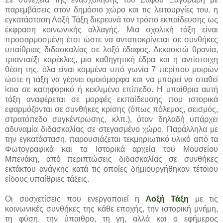
παρεμβάσεις στον δημόσιο χώρο και τις λειτουργίες του, η
εγκατάσταση Λοξή Τάξη διερευνά τον τρόπο εκπαίδευσης ως
έκφραση κοινωνικής αλλαγής. Μια σχολική τάξη είναι
προσαρμοσμένη έτσι ώστε να ανταποκρίνεται σε συνθήκες
υπαίθριας διδασκαλίας σε λοξό έδαφος. Δεκαοκτώ θρανία,
τριανταέξι καρέκλες, μια καθηγητική έδρα και η αντίστοιχη
θέση της, όλα είναι κομμένα υπό γωνία 7 περίπου μοιρών
ώστε η τάξη να γέρνει ομοιόμορφα και να μπορεί να σταθεί
ίσια σε κατηφορικό ή κεκλιμένο επίπεδο. Η υπαίθρια αυτή
τάξη αναφέρεται σε μορφές εκπαίδευσης που ιστορικά
εφαρμόζονται σε συνθήκες κρίσης (όπως πόλεμος, σεισμός,
στρατόπεδο συγκέντρωσης, κλπ.), όταν δηλαδή υπάρχει
αδυναμία διδασκαλίας σε στεγασμένο χώρο. Παράλληλα με
την εγκατάσταση, παρουσιάζεται τεκμηριωτικό υλικό από τα
Φωτογραφικά και τα Ιστορικά αρχεία του Μουσείου
Μπενάκη, από περιπτώσεις διδασκαλίας σε συνθήκες
εκτάκτου ανάγκης κατά τις οποίες δημιουργήθηκαν τέτοιου
είδους υπαίθριες τάξεις.
Οι συσχετίσεις που ενεργοποιεί η
Λοξή Τάξη
με τις
κοινωνικές συνθήκες της κάθε εποχής, την ιστορική μνήμη,
τη φύση, την ύπαιθρο, τη γη, αλλά και ο εφήμερος