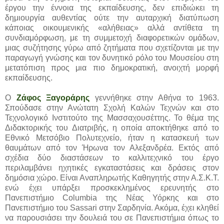
έργου την έννοια της εκπαίδευσης, δεν επιδιώκει τη
δημιουργία αυθεντίας ούτε την αυταρχική διατύπωση
κάποιας οικουμενικής «αλήθειας» αλλά αντίθετα τη
συνδιαμόρφωση, με τη συμμετοχή διαφορετικών ομάδων,
μιας συζήτησης γύρω από ζητήματα που σχετίζονται με την
παραγωγή γνώσης και τον δυνητικό ρόλο του Μουσείου στη
μετατόπιση προς μια πιο δημοκρατική, ανοιχτή μορφή
εκπαίδευσης.
Ο
Ζάφος Ξαγοράρης
γεννήθηκε στην Αθήνα το 1963.
Σπούδασε στην Ανώτατη Σχολή Καλών Τεχνών και στο
Τεχνολογικό Ινστιτούτο της Μασσαχουσέττης. Το θέμα της
Διδακτορικής του Διατριβής, η οποία αποκτήθηκε από το
Εθνικό Μετσόβιο Πολυτεχνείο, ήταν η κατασκευή των
θαυμάτων από τον Ήρωνα τον Αλεξανδρέα. Εκτός από
σχέδια δύο διαστάσεων το καλλιτεχνικό του έργο
περιλαμβάνει ηχητικές εγκαταστάσεις και δράσεις στον
δημόσια χώρο. Είναι Αναπληρωτής Καθηγητής στην Α.Σ.Κ.Τ.
ενώ έχει υπάρξει προσκεκλημένος ερευνητής στο
Πανεπιστήμιο Columbia της Νέας Υόρκης και στο
Πανεπιστήμιο του Sassari στην Σαρδηνία. Ακόμα, έχει κληθεί
να παρουσιάσει την δουλειά του σε Πανεπιστήμια όπως το