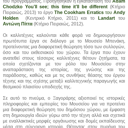
του προγράμματος. Προηγήθηκαν η εγκατάσταση του
Adam
Chodzko You’ll see; this time it’ll be different
(Κτήριο
Πειραιώς, 2013) το έργο
The Cookham Erratics
του
Andy
Holden
(Κεντρικό Κτήριο, 2011) και το
Landart
του
Αντώνη Πίττα
(Κτήριο Πειραιώς, 2012).
Οι καλλιτέχνες καλούνται κάθε φορά να δημιουργήσουν
πρωτότυπα έργα σε διάλογο με το Μουσείο Μπενάκη,
προτείνοντας μια διαφορετική θεώρηση τόσο των συλλογών,
όσο και του εκθεσιακού του χώρου. Τα έργα που έχουν
ανατεθεί στους τέσσερις καλλιτέχνες θέτουν ζητήματα, τα
οποία σχετίζονται με τον ρόλο του Μουσείου στην
αναπαράσταση της ιστορίας, της γνώσης και της
παράδοσης, καθώς και με τις συνθήκες θέασης του έργου
τέχνης και της σχέσης μεταξύ καλλιτεχνικής παραγωγής και
θεσμικού πλαισίου υποδοχής της.
Σε αυτό το πνεύμα, o Ξαγοράρης αξιοποιεί τις ιστορικές
πληροφορίες και εμπειρίες του Μουσείου για να προτείνει
μια διαφορετική θεώρηση του δημόσιου χώρου, με έμφαση
στη δημιουργία ιδεών γύρω από την τέχνη αλλά και σχετικά
με εναλλακτικές μορφές οργάνωσης και δομές εκπαίδευσης
μέσα στη σύγχρονη ιστορία. Θέτοντας στον πυρήνα του