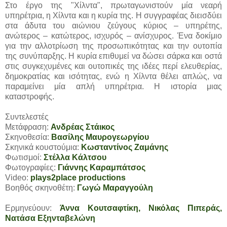
Στο έργο της "Χίλντα", πρωταγωνιστούν μία νεαρή
υπηρέτρια, η Χίλντα και η κυρία της. Η συγγραφέας διεισδύει
στα άδυτα του αιώνιου ζεύγους κύριος – υπηρέτης,
ανώτερος – κατώτερος, ισχυρός – ανίσχυρος. Ένα δοκίμιο
για την αλλοτρίωση της προσωπικότητας και την ουτοπία
της συνύπαρξης. Η κυρία επιθυμεί να δώσει σάρκα και οστά
στις συγκεχυμένες και ουτοπικές της ιδέες περί ελευθερίας,
δημοκρατίας και ισότητας, ενώ η Χίλντα θέλει απλώς, να
παραμείνει μία απλή υπηρέτρια. Η ιστορία μιας
καταστροφής.
Συντελεστές
Μετάφραση:
Ανδρέας Στάικος
Σκηνοθεσία:
Βασίλης Μαυρογεωργίου
Σκηνικά κουστούμια:
Κωσταντίνος Ζαμάνης
Φωτισμοί:
Στέλλα Κάλτσου
Φωτογραφίες:
Γιάννης Καραμπάτσος
Video:
plays2place productions
Βοηθός σκηνοθέτη:
Γωγώ Μαραγγούλη
Ερμηνεύουν:
Άννα Κουτσαφτίκη, Νικόλας Πιπεράς,
Νατάσα Εξηνταβελώνη