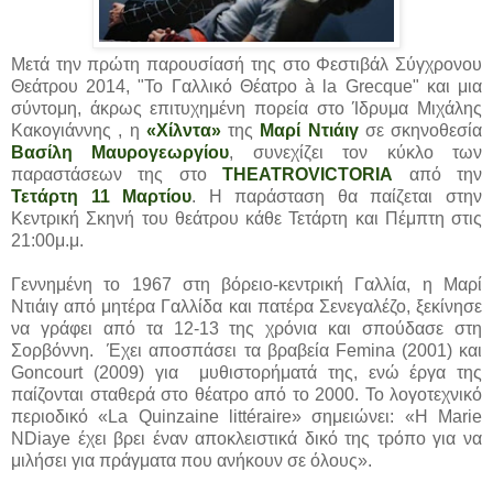
Μετά την πρώτη παρουσίασή της στο Φεστιβάλ Σύγχρονου
Θεάτρου 2014, "Το Γαλλικό Θέατρο à la Grecque" και μια
σύντομη, άκρως επιτυχημένη πορεία στο Ίδρυμα Μιχάλης
Κακογιάννης , η
«Χίλντα»
της
Μαρί Ντιάιγ
σε σκηνοθεσία
Βασίλη Μαυρογεωργίου
, συνεχίζει τον κύκλο των
παραστάσεων της στο
THEATROVICTORIA
από την
Τετάρτη 11 Μαρτίου
. Η παράσταση θα παίζεται στην
Κεντρική Σκηνή του θεάτρου κάθε Τετάρτη και Πέμπτη στις
21:00μ.μ.
Γεννημένη το 1967 στη βόρειο-κεντρική Γαλλία, η Μαρί
Ντιάιγ από μητέρα Γαλλίδα και πατέρα Σενεγαλέζο, ξεκίνησε
να γράφει από τα 12-13 της χρόνια και σπούδασε στη
Σορβόννη. Έχει αποσπάσει τα βραβεία Femina (2001) και
Goncourt (2009) για μυθιστορήματά της, ενώ έργα της
παίζονται σταθερά στο θέατρο από το 2000. Το λογοτεχνικό
περιοδικό «La Quinzaine littéraire» σημειώνει: «Η Marie
NDiaye έχει βρει έναν αποκλειστικά δικό της τρόπο για να
μιλήσει για πράγματα που ανήκουν σε όλους».