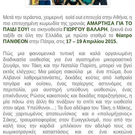
Μετά την τεράστια, χειμερινή sold out επιτυχία στην Αθήνα, η
πιο επιτυχημένη κωμωδία της χρονιάς
ΑΜΑΡΤΗΣΑ ΓΙΑ ΤΟ
ΠΑΙΔΙ ΣΟΥ!
σε σκηνοθεσία
ΓΙΩΡΓΟΥ ΒΑΛΑΡΗ
, ξεκινά ένα
ταξίδι σε όλη την Ελλάδα, με πρώτο σταθμό το
θέατρο
ΠΑΝΘΕΟΝ
στην Πάτρα, στις
17 – 19 Απριλίου 2015.
Πώς μια φαινομενικά τυπική και καλά οργανωμένη
διαδικασία υιοθεσίας για ένα αγαπημένο μικοροαστικό
ζευγάρι, τον Τάκη και την Ναταλία Παρίση, μπορεί να βγεί
εκτός ελέγχου;; Μια μαύρη σακούλα με ένα πτώμα, δυο
Αλβανοί λαθρομετανάστες, δεκάδες κούτες από λαθραία
τσιγάρα και ουίσκυ, ένας περίεργος αστυνόμος σε
περιπολία, μια αυστηρή υπεύθυνη υιοθεσιών, ένας
επικίνδυνος Ρώσος κακοποιός και δεκάδες παρεξηγήσεις, η
μία πάνω στη άλλη θα τινάξουν το σπίτι και την υιοθεσία
στον αέρα. Υπεύθυνοι…; Τα δυο αδέλφια του Τάκη, ο Μάκης,
ένας χαριτωμένος απατεωνίσκος και ο «πολυμήχανος»
Σάκης, τραυματιοφορέας στον Ευαγγελισμό, που από την
καλή τους την καρδιά μπλέκουν τον αδελφό τους σε
κωμικοτραγικές καταστάσεις και σε ένα κυκεώνα