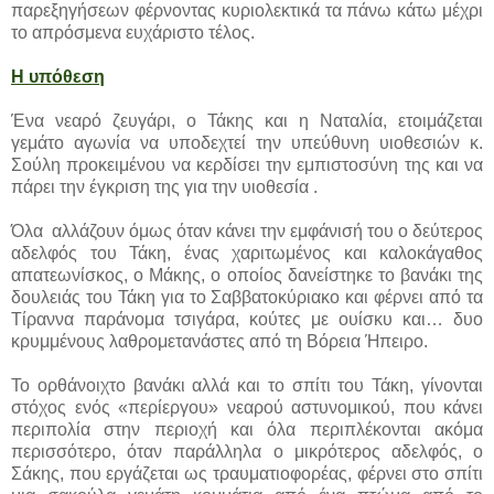
παρεξηγήσεων φέρνοντας κυριολεκτικά τα πάνω κάτω μέχρι
το απρόσμενα ευχάριστο τέλος.
Η υπόθεση
Ένα νεαρό ζευγάρι, ο Τάκης και η Ναταλία, ετοιμάζεται
γεμάτο αγωνία να υποδεχτεί την υπεύθυνη υιοθεσιών κ.
Σούλη προκειμένου να κερδίσει την εμπιστοσύνη της και να
πάρει την έγκριση της για την υιοθεσία .
Όλα αλλάζουν όμως όταν κάνει την εμφάνισή του ο δεύτερος
αδελφός του Τάκη, ένας χαριτωμένος και καλοκάγαθος
απατεωνίσκος, ο Μάκης, ο οποίος δανείστηκε το βανάκι της
δουλειάς του Τάκη για το Σαββατοκύριακο και φέρνει από τα
Τίραννα παράνομα τσιγάρα, κούτες με ουίσκυ και… δυο
κρυμμένους λαθρομετανάστες από τη Βόρεια Ήπειρο.
Το ορθάνοιχτο βανάκι αλλά και το σπίτι του Τάκη, γίνονται
στόχος ενός «περίεργου» νεαρού αστυνομικού, που κάνει
περιπολία στην περιοχή και όλα περιπλέκονται ακόμα
περισσότερο, όταν παράλληλα ο μικρότερος αδελφός, ο
Σάκης, που εργάζεται ως τραυματιοφορέας, φέρνει στο σπίτι