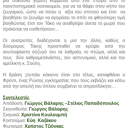
μια σακούλα γεμάτη κομμάτια από ένα πτώμα από το
πανεπιστημιακό νοσοκομείο, για να τα θάψει στον κήπο του
ζευγαριού, ώστε να πέσει η αξία του σπιτιού και έτσι να
βοηθήσει το ζευγάρι να αγοράσει το σπίτι σε φθηνότερη τιμή
βοηθώντας έτσι τον Τάκη να αναθρέψει άνετα το μωρό που
πρόκειται να υιοθετήσουν…
Οι ανατροπές διαδέχονται η μια την άλλη, καθώς ο
δύσμοιρος Τάκης προσπαθεί να κρύψει από την
ανυποψίαστη σύζυγό του τα λαθραία, το πτώμα, αλλά και
τους δύο λαθρομετανάστες, τον αστυνομικό, αλλά και την
αμείλικτη κ. Σούλη.
Η δράση χτυπάει κόκκινο όταν στο τέλος, καταφθάνει ο
Φρέντι, ένας Ρώσος εγκληματίας που τους εκβιάζει και κάτω
από την απειλή του όπλου συμβαίνει το απροσδόκητο…
Συντελεστές
Απόδοση:
Γιώργος Βάλαρης –Στέλιος Παπαδόπουλος
Σκηνοθεσία:
Γιώργος Βάλαρης
Σκηνικά:
Χριστίνα Κουλουμπή
Κοστούμια:
Εύη Καζάκου
Φωτισμοί:
Χρήστος Τζιόγκας