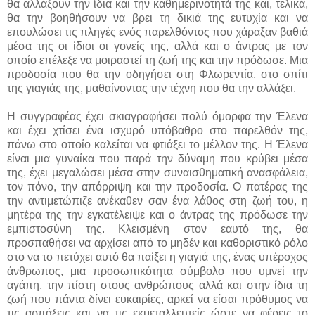
θα αλλάξουν την ίδια και την καθημερινότητά της και, τελικά,
θα την βοηθήσουν να βρει τη δικιά της ευτυχία και να
επουλώσει τις πληγές ενός παρελθόντος που χάραξαν βαθιά
μέσα της οι ίδιοι οι γονείς της, αλλά και ο άντρας με τον
οποίο επέλεξε να μοιραστεί τη ζωή της και την πρόδωσε. Μια
προδοσία που θα την οδηγήσει στη Φλωρεντία, στο σπίτι
της γιαγιάς της, μαθαίνοντας την τέχνη που θα την αλλάξει.
Η συγγραφέας έχει σκιαγραφήσει πολύ όμορφα την Έλενα
και έχει χτίσει ένα ισχυρό υπόβαθρο στο παρελθόν της,
πάνω στο οποίο καλείται να φτιάξει το μέλλον της. Η Έλενα
είναι μια γυναίκα που παρά την δύναμη που κρύβει μέσα
της, έχει μεγαλώσει μέσα στην συναισθηματική ανασφάλεια,
τον πόνο, την απόρριψη και την προδοσία. Ο πατέρας της
την αντιμετώπιζε ανέκαθεν σαν ένα λάθος στη ζωή του, η
μητέρα της την εγκατέλειψε και ο άντρας της πρόδωσε την
εμπιστοσύνη της. Κλεισμένη στον εαυτό της, θα
προσπαθήσει να αρχίσει από το μηδέν και καθοριστικό ρόλο
στο να το πετύχει αυτό θα παίξει η γιαγιά της, ένας υπέροχος
άνθρωπος, μια προσωπικότητα σύμβολο που υμνεί την
αγάπη, την πίστη στους ανθρώπους αλλά και στην ίδια τη
ζωή που πάντα δίνει ευκαιρίες, αρκεί να είσαι πρόθυμος να
τις αρπάξεις και να τις εκμεταλλευτείς ώστε να φέρεις το