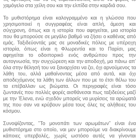
χαμόγελο στα χείλη σου και την ελπίδα στην καρδιά σου.
Το μυθιστόρημα είναι καλογραμμένο και η γλώσσα που
χρησιμοποιεί η συγγραφέας είναι απλή, άμεση και
σύγχρονη, όπως και η ιστορία που αφηγείται, μια ιστορία
που θα μπορούσε σε μεγάλο βαθμό να ζήσει ο καθένας από
εμάς. Ταξιδεύοντάς μας σε μοναδικές πόλεις με υπέροχη
ιστορία, όπως είναι η Φλωρεντία και το Παρίσι, μας
αφηγείται το οδοιπορικό ενός ανθρώπου προς την
αυτογνωσία, την συγχώρεση και την αποδοχή, μα πάνω απ'
όλα στην θέλησή του να ξαναρχίσει να ζει, όχι αρνούμενος τα
λάθη του, αλλά μαθαίνοντας μέσα από αυτά, και όχι
αποδεχόμενος τα λάθη των άλλων που με το έτσι θέλω του
τα επέβαλλαν ως βιώματα. Οι περιγραφές είναι τόσο
ζωντανές που πολλές φορές αισθάνεσαι πως ταξιδεύεις μαζί
με την Έλενα, ενώ σχεδόν μπορείς να μυρίσεις τα αρώματά
της που σαν να κρύβουν μέσα τους όλες τις αλήθειες του
κόσμου.
Συνοψίζοντας, "Το μονοπάτι των αρωμάτων" είναι ένα
μυθιστόρημα στο οποίο, ναι μεν μπορούμε να διακρίνουμε
κάποιες υπερβολές, χωρίς ωστόσο αυτές να γίνονται