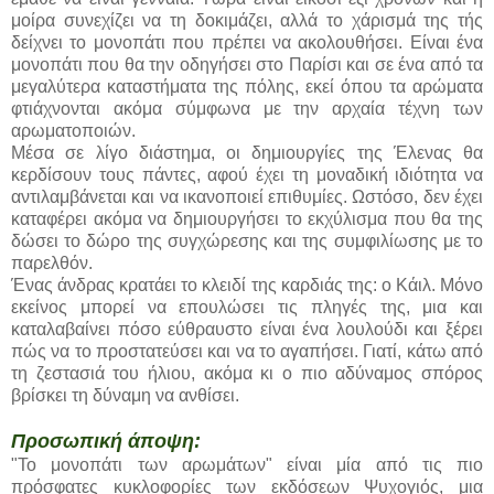
μοίρα συνεχίζει να τη δοκιμάζει, αλλά το χάρισμά της τής
δείχνει το μονοπάτι που πρέπει να ακολουθήσει. Είναι ένα
μονοπάτι που θα την οδηγήσει στο Παρίσι και σε ένα από τα
μεγαλύτερα καταστήματα της πόλης, εκεί όπου τα αρώματα
φτιάχνονται ακόμα σύμφωνα με την αρχαία τέχνη των
αρωματοποιών.
Μέσα σε λίγο διάστημα, οι δημιουργίες της Έλενας θα
κερδίσουν τους πάντες, αφού έχει τη μοναδική ιδιότητα να
αντιλαμβάνεται και να ικανοποιεί επιθυμίες. Ωστόσο, δεν έχει
καταφέρει ακόμα να δημιουργήσει το εκχύλισμα που θα της
δώσει το δώρο της συγχώρεσης και της συμφιλίωσης με το
παρελθόν.
Ένας άνδρας κρατάει το κλειδί της καρδιάς της: ο Κάιλ. Μόνο
εκείνος μπορεί να επουλώσει τις πληγές της, μια και
καταλαβαίνει πόσο εύθραυστο είναι ένα λουλούδι και ξέρει
πώς να το προστατεύσει και να το αγαπήσει. Γιατί, κάτω από
τη ζεστασιά του ήλιου, ακόμα κι ο πιο αδύναμος σπόρος
βρίσκει τη δύναμη να ανθίσει.
Προσωπική άποψη:
"Το μονοπάτι των αρωμάτων" είναι μία από τις πιο
πρόσφατες κυκλοφορίες των εκδόσεων Ψυχογιός, μια