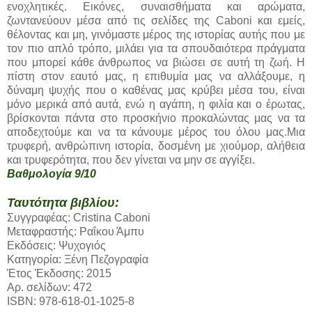
ενοχλητικές. Εικόνες, συναισθήματα και αρώματα,
ζωντανεύουν μέσα από τις σελίδες της Caboni και εμείς,
θέλοντας και μη, γινόμαστε μέρος της ιστορίας αυτής που με
τον πιο απλό τρόπο, μιλάει για τα σπουδαιότερα πράγματα
που μπορεί κάθε άνθρωπος να βιώσει σε αυτή τη ζωή. Η
πίστη στον εαυτό μας, η επιθυμία μας να αλλάξουμε, η
δύναμη ψυχής που ο καθένας μας κρύβει μέσα του, είναι
μόνο μερικά από αυτά, ενώ η αγάπη, η φιλία και ο έρωτας,
βρίσκονται πάντα στο προσκήνιο προκαλώντας μας να τα
αποδεχτούμε και να τα κάνουμε μέρος του όλου μας.Μια
τρυφερή, ανθρώπινη ιστορία, δοσμένη με χιούμορ, αλήθεια
και τρυφερότητα, που δεν γίνεται να μην σε αγγίξει.
Βαθμολογία 9/10
Ταυτότητα βιβλίου:
Συγγραφέας: Cristina Caboni
Μεταφραστής: Ραΐκου Άμπυ
Εκδόσεις: Ψυχογιός
Κατηγορία: Ξένη Πεζογραφία
Έτος Έκδοσης: 2015
Αρ. σελίδων: 472
ISBN: 978-618-01-1025-8