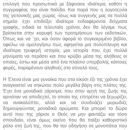
επιλογή που προσωπικά με ξάφνιασε ιδιαίτερα, καθότι η
συγγραφέας του είναι Ιταλίδα. Και παρά που η λογοτεχνία
της γειτονικής μας χώρας -ίσως και συγγενής μας σε πολλά
σημεία- έχει επιδείξει ιδιαίτερα ενδιαφέροντα δείγματα
γραφής, ειδικά τα τελευταία χρόνια, δεν θα λέγαμε πως
βρίσκεται στην κορυφή των προτιμήσεων των εκδοτικών.
Όπως και να ΄χει, και όσον αφορά το συγκεκριμένο βιβλίο,
οφείλω να ομολογήσω πως αφηγείται μια πολύπλευρη και
ιδιαίτερα τρυφερή ιστορία, μια ιστορία που έχει πολλά
μηνύματα να περάσει και που κρύβει μέσα της αλήθειες οι
οποίες, έστω και μέσα από ένα πλαίσιο υπερβολής κάποιες
φορές, παραμένουν αληθινές στο σύνολό τους.
Η Έλενα είναι μια γυναίκα που στα είκοσι έξι της χρόνια έχει
αναγκαστεί να σηκώσει πολύ μεγάλα βάρη στις πλάτες της.
Έχει ένα μοναδικό χάρισμα, που στην αρχή της ζωής της
αρνιόταν να αποδεχτεί, το οποίο της επιτρέπει να ξεχωρίζει,
να ανακαλύπτει, αλλά και να συνδυάζει μυρωδιές
δημιουργώντας μοναδικά αρώματα. Και μπορεί το δώρο
αυτό που της χάρισε ο Θεός να μην φαντάζει και τόσο
σπουδαίο, είναι όμως εκείνο που θα παίξει καθοριστικό
ρόλο στη ζωή της, που θα την οδηγήσει σε μονοπάτια που