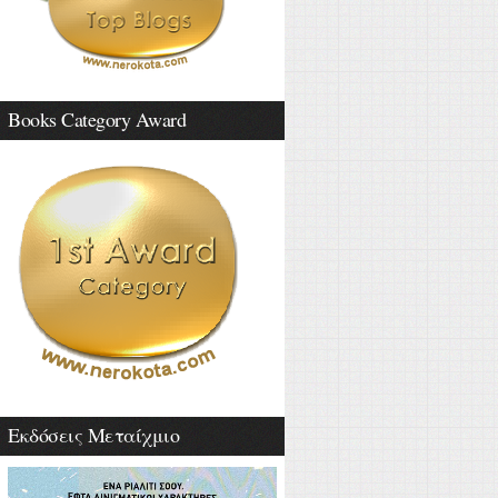
Books Category Award
Εκδόσεις Μεταίχμιο