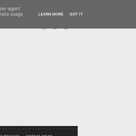
user-agent
erate usage
LEARN MORE
GOT IT