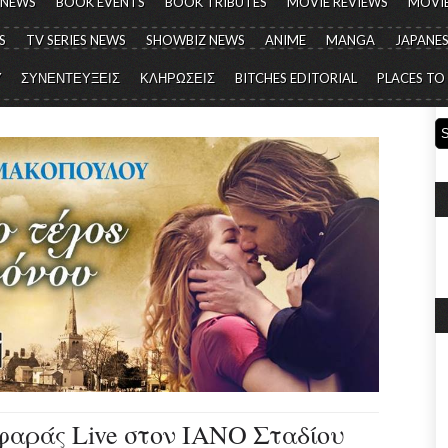
 NEWS
BOOK EVENTS
BOOK TRIBUTES
MOVIE REVIEWS
MOVIE
S
TV SERIES NEWS
SHOWBIZ NEWS
ANIME
MANGA
JAPANES
Y
ΣΥΝΕΝΤΕΥΞΕΙΣ
ΚΛΗΡΩΣΕΙΣ
BITCHES EDITORIAL
PLACES TO
αράς Live στον ΙΑΝΟ Σταδίου