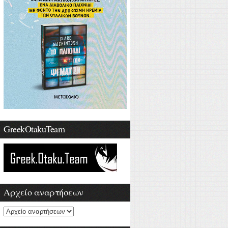
GreekOtakuTeam
Αρχείο αναρτήσεων