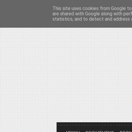
This site uses cookies from Google to 
Το μεγαλείο των Τεχ
are shared with Google along with per
statistics, and to detect and address 
Είμαστε πάντα εδώ για να μιλάμε γ