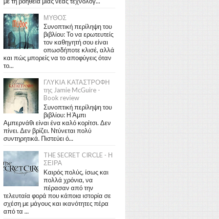
με τη βοήθεια μιας νέας τεχνολογ...
ΜΥΘΟΣ
Συνοπτική περίληψη του
βιβλίου: Το να ερωτευτείς
τον καθηγητή σου είναι
οπωσδήποτε κλισέ, αλλά
και πώς μπορείς να το αποφύγεις όταν
το...
ΓΛΥΚΙΑ ΚΑΤΑΣΤΡΟΦΗ
της Jamie McGuire -
Book review
Συνοπτική περίληψη του
βιβλίου: Η Άμπι
Αμπερνάθι είναι ένα καλό κορίτσι. Δεν
πίνει. Δεν βρίζει. Ντύνεται πολύ
συντηρητικά. Πιστεύει ό...
THE SECRET CIRCLE - Η
ΣΕΙΡΑ
Καιρός πολύς, ίσως και
πολλά χρόνια, να
πέρασαν από την
τελευταία φορά που κάποια ιστορία σε
σχέση με μάγους και ικανότητες πέρα
από τα ...