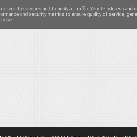
deliver its services and to analyze traffic. Your IP address and 
νών...
formance and security metrics to ensure quality of service, gen
abuse.
ια τον πολιτισμό, σε κάθε του μορφή και έκταση...