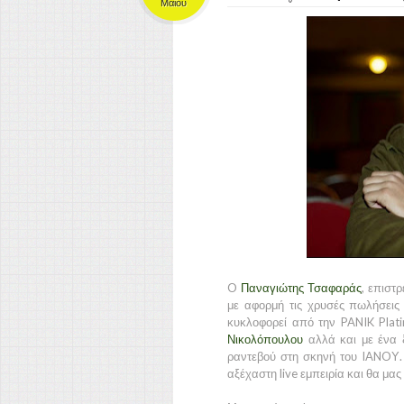
Μαΐου
O
Παναγιώτης Τσαφαράς
,
επιστρ
με αφορμή τις χρυσές πωλήσεις 
κυκλοφορεί από την PANIK Plat
Νικολόπουλου
αλλά και με ένα 
ραντεβού στη σκηνή του IANOΥ.
αξέχαστη live εμπειρία και θα μας