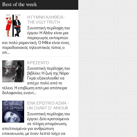
Best of the week
Η ΓΥΜΝΗ ΑΛΗΘΕΙΑ -
THE UGLY TRUTH
Συνοπτική περίληψη του
έργου: Η Abby είναι μια
παραγωγός εκπομπών
και πολύ ρομαντική. Ο Mike είναι ένας
παραδοσιακός τηλεοπτικός τύπος ο
οπ...
ΚΡΕΣΕΝΤΟ
Συνοπτική περίληψη του
βιβλίου: Η ζωή της Νόρα
Γκρέι εξακολουθεί να
απέχει πολύ από το
τέλειο. Η επιβίωση από μια απόπειρα
δολοφονίας εναντ...
ΕΝΑ ΕΡΩΤΙΚΟ ΑΣΜΑ -
UN CHANT D' AMOUR
Συνοπτική περίληψη του
έργου: Δύο κρατούμενοι
σε πλήρη απομόνωση,
απελπισμένοι για ανθρώπινη
επικοινωνία, με έναν λεπτό τοίχο να