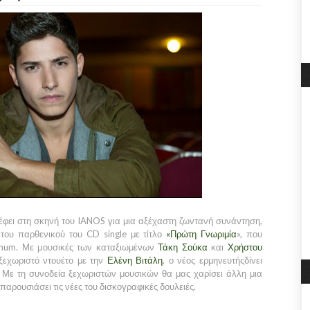
έφει στη σκηνή του IANOS για μια αξέχαστη ζωντανή συνάντηση,
του παρθενικού του CD single με τίτλο
«Πρώτη Γνωριμία
»
, που
inum. Με μουσικές των καταξιωμένων
Τάκη Σούκα
και
Χρήστου
ξεχωριστό ντουέτο με την
Ελένη Βιτάλη
, ο νέος ερμηνευτήςδίνει
 Με τη συνοδεία ξεχωριστών μουσικών θα μας χαρίσει άλλη μια
 παρουσιάσει τις νέες του δισκογραφικές δουλειές.