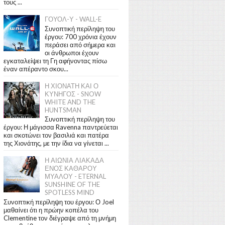
τους ...
ΓΟΥΟΛ-Υ - WALL-E
Συνοπτική περίληψη του
έργου: 700 χρόνια έχουν
περάσει από σήμερα και
οι άνθρωποι έχουν
εγκαταλείψει τη Γη αφήνοντας πίσω
έναν απέραντο σκου...
Η ΧΙΟΝΑΤΗ ΚΑΙ Ο
ΚΥΝΗΓΟΣ - SNOW
WHITE AND THE
HUNTSMAN
Συνοπτική περίληψη του
έργου: Η μάγισσα Ravenna παντρεύεται
και σκοτώνει τον βασιλιά και πατέρα
της Χιονάτης, με την ίδια να γίνεται ...
Η ΑΙΩΝΙΑ ΛΙΑΚΑΔΑ
ΕΝΟΣ ΚΑΘΑΡΟΥ
ΜΥΑΛΟΥ - ETERNAL
SUNSHINE OF THE
SPOTLESS MIND
Συνοπτική περίληψη του έργου: Ο Joel
μαθαίνει ότι η πρώην κοπέλα του
Clementine τον διέγραψε από τη μνήμη