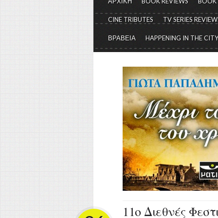
ΑΡΧΙΚΗ
BOOK REVIEWS
BOOK
CINE TRIBUTES
TV SERIES REVIEW
ΒΡΑΒΕΙΑ
HAPPENING IN THE CIT
11ο Διεθνές Φεσ