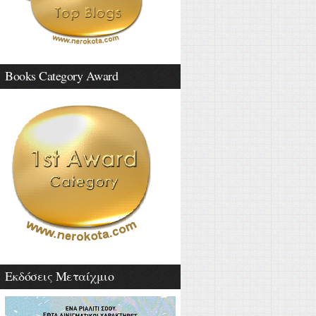
Books Category Award
Εκδόσεις Μεταίχμιο