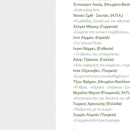
Έντουαρντ Λιούις, (Ηνωμένο Βασί
«Animating Art»
Νταιάν Σμιθ - Σαντάκ, (Η.Π.Α.)
«Η μέθοδος Suzuki για τον ηθοποιό
Χέλγκε Μάγιερ, (Γερμανία)
«Σώματα στο αστικό περιβάλλον»
Ιντιτ Χέρμαν, (Ισραήλ)
«Για πάντα/Ποτέ»
Ινγκο Νόρμετ, (Εσθονία)
« Οι βάσεις της υποκριτικής»
Αϊλήν Τζάκσον, (Γαλλία)
«Από-αφήγηση του κειμένου, Λυρ
Ιπέκ Οζγκουβέν, (Τουρκία)
«Σωματοποίηση συναισθημάτων»
Τζων Φρήμαν, (Ηνωμένο Βασίλειο
«Ρυθμός - κλίμακα - Διάρκεια -Σ
Μιχαέλα Μιχούτ (Ρουμανία), (Η.Π.
«Κατανοώντας την δουλειά του η
Γιώργος Χρανιώτης (Ελλάδα)
«Παίζοντας με το σώμα»
Σερχάν Αλμπέν (Τουρκία)
«Σύγχρονη θεατρική γραφή»