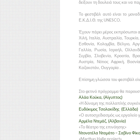
δείξουν τη δουλειά τους και να 
Το φεστιβάλ αυτό είναι το μοναδ
Ε.Κ.Δ.Ι.Θ. της UNESCO.
Έχουν πάρει μέρος εκπρόσωποι α
Χιλή, Ιταλία, Αυστραλία, Τουρκία
Εσθονία, Κολομβία, Βέλγιο, Αργ
Γαλλία, Ρωσία, Ισραήλ, Ολλανδί
Σερβία, Σλοβενία, Κροατία, Βρ
Αυστρία, Νότιος Αφρική, Βοσνί
Καζακστάν, Ουγγαρία .
Επίσημη γλώσσα του φεστιβάλ είν
Στο φετινό πρόγραμμα θα παρουσιά
Αλάα Κούκα, (Αίγυπτος)
«Η δύναμη της πολλαπλής συγκέν
Ευδόκιμος Τσολακίδης (Ελλάδα)
«O αυτοσχεδιασμός ως εργαλείο γ
Αρμέλα Ντεμάζ, (Αλβανία)
«Το θέατρο της επινόησης»
Ντονατέλα Νταμάτο – Σαβίνο Φίκο,
«Marthas Halle project»