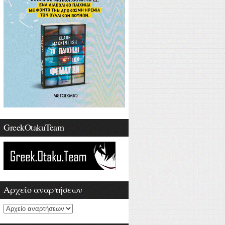
GreekOtakuTeam
Αρχείο αναρτήσεων