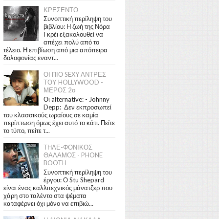
ΚΡΕΣΕΝΤΟ
Συνοπτική περίληψη του
βιβλίου: Η ζωή της Νόρα
Γκρέι εξακολουθεί να
απέχει πολύ από το
τέλειο. Η επιβίωση από μια απόπειρα
δολοφονίας εναντ...
ΟΙ ΠΙΟ SEXY ΑΝΤΡΕΣ
ΤΟΥ HOLLYWOOD -
ΜΕΡΟΣ 2ο
Οι alternative: - Johnny
Depp: Δεν εκπροσωπεί
του κλασσικούς ωραίους σε καμία
περίπτωση όμως έχει αυτό το κάτι. Πείτε
το τύπο, πείτε τ...
ΤΗΛΕ-ΦΟΝΙΚΟΣ
ΘΑΛΑΜΟΣ - PHONE
BOOTH
Συνοπτική περίληψη του
έργου: Ο Stu Shepard
είναι ένας καλλιτεχνικός μάνατζερ που
χάρη στο ταλέντο στα ψέματα
καταφέρνει όχι μόνο να επιβιώ...