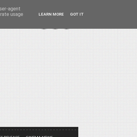
user-agent
erate usage
LEARN MORE
GOT IT