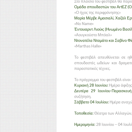
Στο πλαίσιο του φεστιβάλ θα παρ
Ομάδα σπουδαστών του ArtEZ (Ο
«Ο ήχος της περιφρόνησης»
Μαρία Μέρβε Αμασιαλί, Χαζάλ Ερ
«No Name»
Έντουαρντ Λιούις (Ηνωμένο Βασίλ
«Αουγκούστο Μπόαλ»
Ντονατέλα Νταμάτο και Σαβίνο Φίκ
«Marthas Halle»
Το φεστιβάλ απευθύνεται σε ηθ
σπουδαστές ωδείων και δραματ
παραστατικές τέχνες.
Το πρόγραμμα του φεστιβάλ είναι 
Κυριακή 28 Ιουνίου:
Ημέρα άφιξης
Δευτέρα 29 Ιουνίου-Παρασκευή 
συζήτηση.
Σάββατο 04 Ιουλίου:
Ημέρα αναχ
Τοποθεσία:
Θέατρο των Αλλαγών,
Ημερομηνία:
28 Ιουνίου – 04 Ιουλ