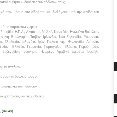
παρακολουθήσουν δουλειές συναδέλφων τους.
ικό στον κόσμο στο είδος του και διεξάγεται υπό την αιγίδα του
πό τις παρακάτω χώρες:
, Σουηδία, Η.Π.Α., Αίγυπτος, Μεξικό, Καναδάς, Ηνωμένο Βασίλειο,
εντινή, Βουλγαρία, Ταιβάν, Ιρλανδία, Νέα Ζηλανδία, Ρουμανία,
α, Σλοβακία, Ισλανδία, Ιράν, Παλαιστίνη, Φινλανδία, Λετονία,
αζιλία, Ελλάδα, Γερμανία, Πορτογαλία, Ελβετία, Περού, Ιράκ,
α Ερζεγοβίνη, Ινδονησία, Ηνωμένα Αραβικά Εμιράτα, Ισραήλ,
αι τα αγγλικά.
σουν τη δουλειά τους οι:
τρωσης για τον ηθοποιό»
ια ηθοποιούς και σκηνοθέτες»
 (Ιταλία)