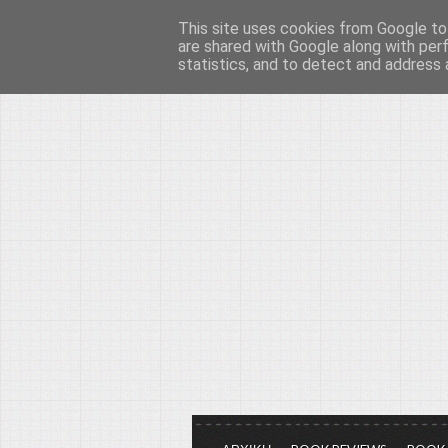
This site uses cookies from Google to 
Το μεγαλείο των Τεχ
are shared with Google along with per
statistics, and to detect and address 
Είμαστε πάντα εδώ για να μιλάμε γ