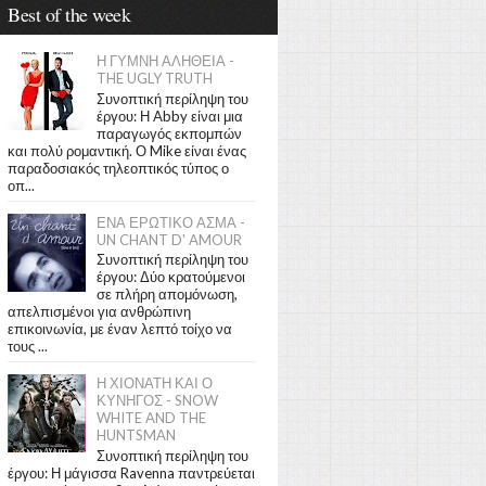
Best of the week
Η ΓΥΜΝΗ ΑΛΗΘΕΙΑ -
THE UGLY TRUTH
Συνοπτική περίληψη του
έργου: Η Abby είναι μια
παραγωγός εκπομπών
και πολύ ρομαντική. Ο Mike είναι ένας
παραδοσιακός τηλεοπτικός τύπος ο
οπ...
ΕΝΑ ΕΡΩΤΙΚΟ ΑΣΜΑ -
UN CHANT D' AMOUR
Συνοπτική περίληψη του
έργου: Δύο κρατούμενοι
σε πλήρη απομόνωση,
απελπισμένοι για ανθρώπινη
επικοινωνία, με έναν λεπτό τοίχο να
τους ...
Η ΧΙΟΝΑΤΗ ΚΑΙ Ο
ΚΥΝΗΓΟΣ - SNOW
WHITE AND THE
HUNTSMAN
Συνοπτική περίληψη του
έργου: Η μάγισσα Ravenna παντρεύεται