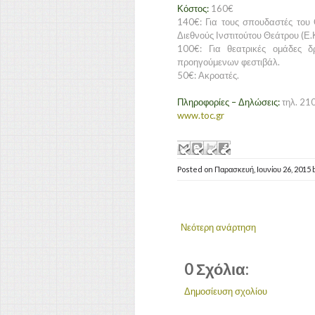
Κόστος:
160€
140€: Για τους σπουδαστές του
Διεθνούς Ινστιτούτου Θεάτρου (Ε.Κ
100€: Για θεατρικές ομάδες 
προηγούμενων φεστιβάλ.
50€: Ακροατές.
Πληροφορίες – Δηλώσεις:
τηλ. 21
www.toc.gr
Posted on
Παρασκευή, Ιουνίου 26, 2015
Νεότερη ανάρτηση
0 Σχόλια:
Δημοσίευση σχολίου