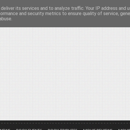
deliver its services and to analyze traffic. Your IP address and 
νών...
formance and security metrics to ensure quality of service, gen
abuse.
ια τον πολιτισμό, σε κάθε του μορφή και έκταση...