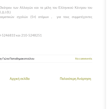
 Θεάτρου των Αλλαγών και τα μέλη του Ελληνικού Κέντρου του
.Δ.Ι.Θ.)
δραματικών σχολών (5+) ατόμων , για τους συμμετέχοντες
0-5246833 και 210-5248251
by
Γιώτα Παπαδημακοπούλου
No comments
Αρχική σελίδα
Παλαιότερη Ανάρτηση