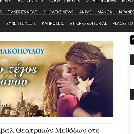
 NEWS
BOOK EVENTS
BOOK TRIBUTES
MOVIE REVIEWS
MOVIE
S
TV SERIES NEWS
SHOWBIZ NEWS
ANIME
MANGA
JAPANES
Y
ΣΥΝΕΝΤΕΥΞΕΙΣ
ΚΛΗΡΩΣΕΙΣ
BITCHES EDITORIAL
PLACES TO
τιβάλ Θεατρικών Μεθόδων στο