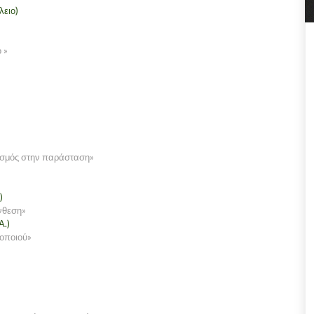
λειο)
 »
ισμός στην παράσταση»
)
ύνθεση»
Α.)
θοποιού»