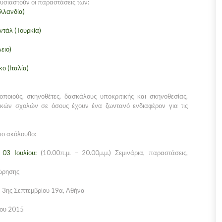
ουσιαστούν οι παραστάσεις των:
λλανδία)
ντάλ (Τουρκία)
ειο)
ο (Ιταλία)
οποιούς, σκηνοθέτες, δασκάλους υποκριτικής και σκηνοθεσίας,
ικών σχολών σε όσους έχουν ένα ζωντανό ενδιαφέρον για τις
το ακόλουθο:
03 Ιουλίου:
(10.00π.μ. – 20.00μ.μ.) Σεμινάρια, παραστάσεις,
ώρησης
 3ης Σεπτεμβρίου 19α, Αθήνα
ίου 2015