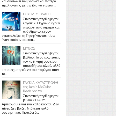
και σκοτώνει τον βασιλιά και πατέρα
της Χιονάτης, με την ίδια να γίνεται ...
ΓΟΥΟΛ-Υ - WALL-E
Συνοπτική περίληψη του
έργου: 700 χρόνια έχουν
περάσει από σήμερα και
οι άνθρωποι έχουν
εγκαταλείψει τη Γη αφήνοντας πίσω
έναν απέραντο σκου...
ΜΥΘΟΣ
Συνοπτική περίληψη του
βιβλίου: Το να ερωτευτείς
τον καθηγητή σου είναι
οπωσδήποτε κλισέ, αλλά
και πώς μπορείς να το αποφύγεις όταν
το...
ΓΛΥΚΙΑ ΚΑΤΑΣΤΡΟΦΗ
της Jamie McGuire -
Book review
Συνοπτική περίληψη του
βιβλίου: Η Άμπι
Αμπερνάθι είναι ένα καλό κορίτσι. Δεν
πίνει. Δεν βρίζει. Ντύνεται πολύ
συντηρητικά. Πιστεύει ό...