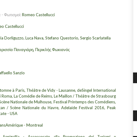
 - Φωτισμοί:
Romeo Castellucci
eo Castellucci
ia Dorliguzzo, Luca Nava, Stefano Questorio, Sergio Scarlatella
παρισσία Παναγιάρη, Περικλής Φωκιανός
affaello Sanzio
utomne à Paris, Théâtre de Vidy - Lausanne, deSingel International
 Roma, La Comédie de Reims, Le Maillon / Théâtre de Strasbourg
/ Scène Nationale de Mulhouse, Festival Printemps des Comédiens,
an / Scène Νationale du Havre, Adelaide Festival 2016, Peak
tate - USA
ransAmérique - Montreal
Senigallia - Assessorato alla Promozione dei Turismi e