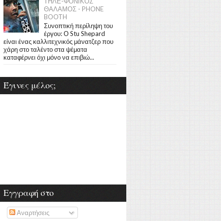
ΤΗΛΕ-ΦΟΝΙΚΟΣ
ΘΑΛΑΜΟΣ - PHONE
BOOTH
Συνοπτική περίληψη του
έργου: Ο Stu Shepard
είναι ένας καλλιτεχνικός μάνατζερ που
χάρη στο ταλέντο στα ψέματα
καταφέρνει όχι μόνο να επιβιώ...
Έγινες μέλος;
Εγγραφή στο
Αναρτήσεις