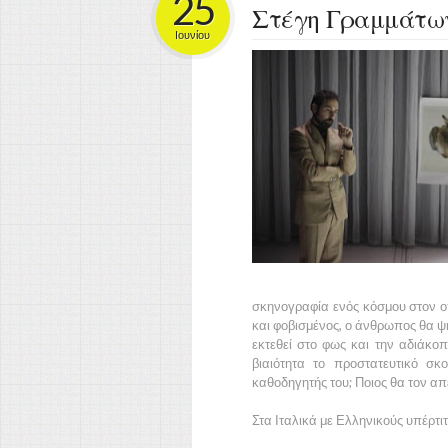
25
Στέγη Γραμμάτω
Ιουνίου
σκηνογραφία ενός κόσμου στον οπ
και φοβισμένος, ο άνθρωπος θα ψ
εκτεθεί στο φως και την αδιάκο
βιαιότητα το προστατευτικό σ
καθοδηγητής του; Ποιος θα τον α
Στα Ιταλικά με Ελληνικούς υπέρτι