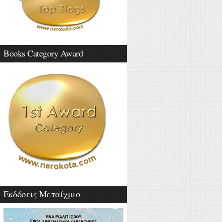
Books Category Award
Εκδόσεις Μεταίχμιο