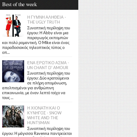
Best of the week
Η ΓΥΜΝΗ ΑΛΗΘΕΙΑ -
THE UGLY TRUTH
Συνοπτική περίληψη του
έργου: Η Abby είναι μια
παραγωγός εκπομπών
και πολύ ρομαντική. Ο Mike είναι ένας
παραδοσιακός τηλεοπτικός τύπος ο
οπ...
ΕΝΑ ΕΡΩΤΙΚΟ ΑΣΜΑ -
UN CHANT D' AMOUR
Συνοπτική περίληψη του
έργου: Δύο κρατούμενοι
σε πλήρη απομόνωση,
απελπισμένοι για ανθρώπινη
επικοινωνία, με έναν λεπτό τοίχο να
τους ...
Η ΧΙΟΝΑΤΗ ΚΑΙ Ο
ΚΥΝΗΓΟΣ - SNOW
WHITE AND THE
HUNTSMAN
Συνοπτική περίληψη του
έργου: Η μάγισσα Ravenna παντρεύεται