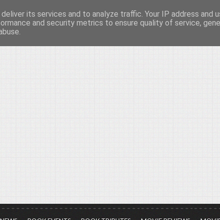
deliver its services and to analyze traffic. Your IP address and 
νών...
formance and security metrics to ensure quality of service, gen
abuse.
ια τον πολιτισμό, σε κάθε του μορφή και έκταση...