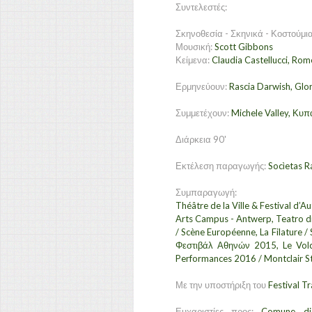
Συντελεστές:
Σκηνοθεσία - Σκηνικά - Κοστούμια
Μουσική:
Scott Gibbons
Κείμενα:
Claudia Castellucci, Rom
Ερμηνεύουν:
Rascia Darwish, Glor
Συμμετέχουν:
Michele Valley, Κυ
Διάρκεια 90'
Εκτέλεση παραγωγής:
Socìetas R
Συμπαραγωγή:
Théâtre de la Ville & Festival d’A
Arts Campus - Antwerp, Teatro di
/ Scène Européenne, La Filature 
Φεστιβάλ Αθηνών 2015, Le Volc
Performances 2016 / Montclair S
Με την υποστήριξη του
Festival T
Ευχαριστίες προς:
Comune di 