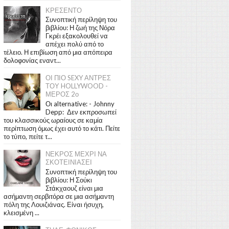
ΚΡΕΣΕΝΤΟ
Συνοπτική περίληψη του
βιβλίου: Η ζωή της Νόρα
Γκρέι εξακολουθεί να
απέχει πολύ από το
τέλειο. Η επιβίωση από μια απόπειρα
δολοφονίας εναντ...
ΟΙ ΠΙΟ SEXY ΑΝΤΡΕΣ
ΤΟΥ HOLLYWOOD -
ΜΕΡΟΣ 2ο
Οι alternative: - Johnny
Depp: Δεν εκπροσωπεί
του κλασσικούς ωραίους σε καμία
περίπτωση όμως έχει αυτό το κάτι. Πείτε
το τύπο, πείτε τ...
ΝΕΚΡΟΣ ΜΕΧΡΙ ΝΑ
ΣΚΟΤΕΙΝΙΑΣΕΙ
Συνοπτική περίληψη του
βιβλίου: Η Σούκι
Στάκχαουζ είναι μια
ασήμαντη σερβιτόρα σε μια ασήμαντη
πόλη της Λουιζιάνας. Είναι ήσυχη,
κλεισμένη ...