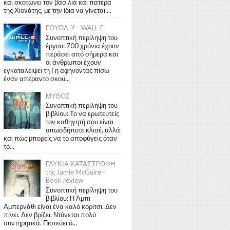
και σκοτώνει τον βασιλιά και πατέρα
της Χιονάτης, με την ίδια να γίνεται ...
ΓΟΥΟΛ-Υ - WALL-E
Συνοπτική περίληψη του
έργου: 700 χρόνια έχουν
περάσει από σήμερα και
οι άνθρωποι έχουν
εγκαταλείψει τη Γη αφήνοντας πίσω
έναν απέραντο σκου...
ΜΥΘΟΣ
Συνοπτική περίληψη του
βιβλίου: Το να ερωτευτείς
τον καθηγητή σου είναι
οπωσδήποτε κλισέ, αλλά
και πώς μπορείς να το αποφύγεις όταν
το...
ΓΛΥΚΙΑ ΚΑΤΑΣΤΡΟΦΗ
της Jamie McGuire -
Book review
Συνοπτική περίληψη του
βιβλίου: Η Άμπι
Αμπερνάθι είναι ένα καλό κορίτσι. Δεν
πίνει. Δεν βρίζει. Ντύνεται πολύ
συντηρητικά. Πιστεύει ό...