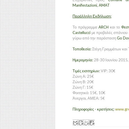
Manifestazioni, AMAT
Παράλληλη Εκδήλωση:
Το πρόγραμμα
ARCH
και το
Φεσ
Castellucci
με προβολές σπάνιου 
γύρω από την παράσταση
Go Dow
Τοποθεσία:
Στέγη Γραμμάτων και 
Ημερομηνία:
28-30 Ιουνίου 2015, 
Τιμές εισιτηρίων:
VIP: 30€
Ζώνη Α: 25€
Ζώνη Β: 20€
Ζώνη Γ: 15€
Φοιτητικό: 15€, 10€
Άνεργοι, ΑΜΕΑ: 5€
Πληροφορίες - κρατήσεις:
www.gre