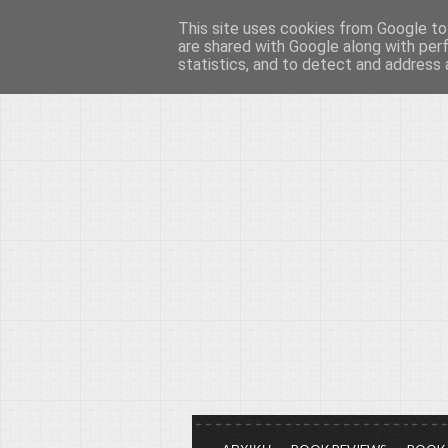
This site uses cookies from Google to 
Το μεγαλείο των Τεχ
are shared with Google along with per
statistics, and to detect and address 
Είμαστε πάντα εδώ για να μιλάμε γ