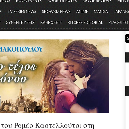
 NEWS
BOOK EVENTS
BOOK TRIBUTES
MOVIE REVIEWS
MOVIE
S
TV SERIES NEWS
SHOWBIZ NEWS
ANIME
MANGA
JAPANES
Y
ΣΥΝΕΝΤΕΥΞΕΙΣ
ΚΛΗΡΩΣΕΙΣ
BITCHES EDITORIAL
PLACES TO
 του Ρομέο Καστελλούτσι στη