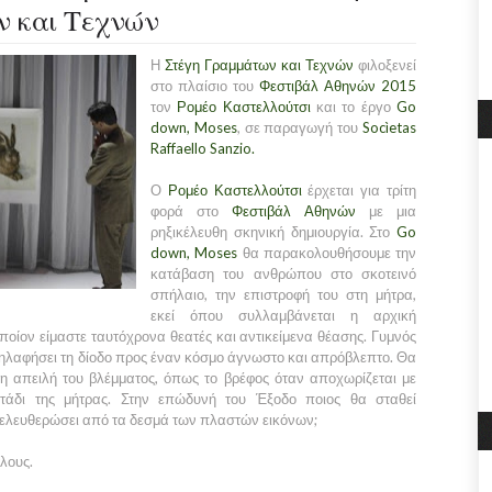
ν και Τεχνών
Η
Στέγη Γραμμάτων και Τεχνών
φιλοξενεί
στο πλαίσιο του
Φεστιβάλ Αθηνών 2015
τον
Ρομέο Καστελλούτσι
και το έργο
Go
down, Moses
, σε παραγωγή του
Socìetas
Raffaello Sanzio.
Ο
Ρομέο Καστελλούτσι
έρχεται για τρίτη
φορά στο
Φεστιβάλ Αθηνών
με μια
ρηξικέλευθη σκηνική δημιουργία. Στο
Go
down, Moses
θα παρακολουθήσουμε την
κατάβαση του ανθρώπου στο σκοτεινό
σπήλαιο, την επιστροφή του στη μήτρα,
εκεί όπου συλλαμβάνεται η αρχική
οίον είμαστε ταυτόχρονα θεατές και αντικείμενα θέασης. Γυμνός
ηλαφήσει τη δίοδο προς έναν κόσμο άγνωστο και απρόβλεπτο. Θα
πη απειλή του βλέμματος, όπως το βρέφος όταν αποχωρίζεται με
κοτάδι της μήτρας. Στην επώδυνή του Έξοδο ποιος θα σταθεί
πελευθερώσει από τα δεσμά των πλαστών εικόνων;
τλους.