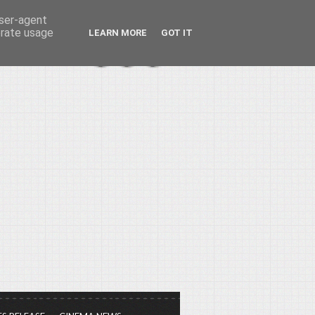
user-agent
erate usage
LEARN MORE
GOT IT