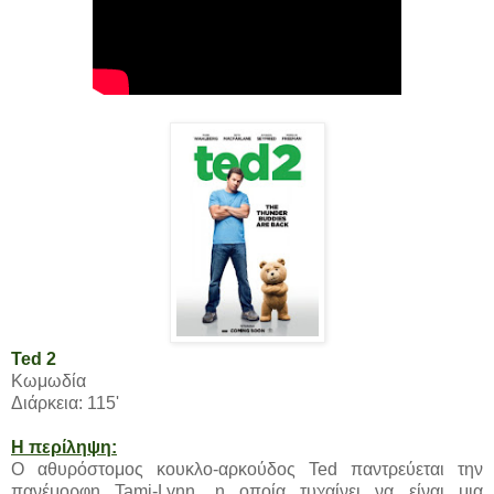
Ted 2
Κωμωδία
Διάρκεια: 115'
Η περίληψη:
Ο αθυρόστομος κουκλο-αρκούδος Ted παντρεύεται την
πανέμορφη Tami-Lynn, η οποία τυχαίνει να είναι μια