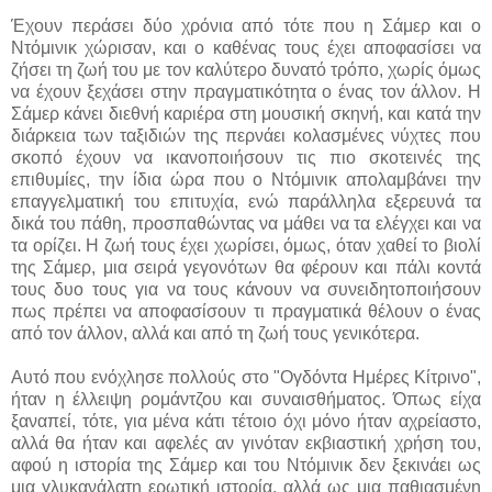
Έχουν περάσει δύο χρόνια από τότε που η Σάμερ και ο
Ντόμινικ χώρισαν, και ο καθένας τους έχει αποφασίσει να
ζήσει τη ζωή του με τον καλύτερο δυνατό τρόπο, χωρίς όμως
να έχουν ξεχάσει στην πραγματικότητα ο ένας τον άλλον. Η
Σάμερ κάνει διεθνή καριέρα στη μουσική σκηνή, και κατά την
διάρκεια των ταξιδιών της περνάει κολασμένες νύχτες που
σκοπό έχουν να ικανοποιήσουν τις πιο σκοτεινές της
επιθυμίες, την ίδια ώρα που ο Ντόμινικ απολαμβάνει την
επαγγελματική του επιτυχία, ενώ παράλληλα εξερευνά τα
δικά του πάθη, προσπαθώντας να μάθει να τα ελέγχει και να
τα ορίζει. Η ζωή τους έχει χωρίσει, όμως, όταν χαθεί το βιολί
της Σάμερ, μια σειρά γεγονότων θα φέρουν και πάλι κοντά
τους δυο τους για να τους κάνουν να συνειδητοποιήσουν
πως πρέπει να αποφασίσουν τι πραγματικά θέλουν ο ένας
από τον άλλον, αλλά και από τη ζωή τους γενικότερα.
Αυτό που ενόχλησε πολλούς στο "Ογδόντα Ημέρες Κίτρινο",
ήταν η έλλειψη ρομάντζου και συναισθήματος. Όπως είχα
ξαναπεί, τότε, για μένα κάτι τέτοιο όχι μόνο ήταν αχρείαστο,
αλλά θα ήταν και αφελές αν γινόταν εκβιαστική χρήση του,
αφού η ιστορία της Σάμερ και του Ντόμινικ δεν ξεκινάει ως
μια γλυκανάλατη ερωτική ιστορία, αλλά ως μια παθιασμένη