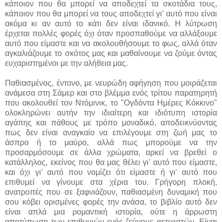
κάποιον που θα μπορεί να αποδεχτεί τα σκοτάδια τους,
κάποιον που θα μπορεί να τους αποδεχτεί γι' αυτό που είναι
ακόμα κι αν αυτό το κάτι δεν είναι ιδανικό. Η λύτρωση
έρχεται πολλές φορές όχι όταν προσπαθούμε να αλλάξουμε
αυτό που είμαστε και να ακολουθήσουμε το φως, αλλά όταν
αγκαλιάζουμε το σκότος μας και μαθαίνουμε να ζούμε όντας
ευχαριστημένοι με την αλήθεια μας.
Παθιασμένος, έντονο, με νευρώδη αφήγηση που μοιράζεται
ανάμεσα στη Σάμερ και στο βλέμμα ενός τρίτου παρατηρητή
που ακολουθεί τον Ντόμινικ, το "Ογδόντα Ημέρες Κόκκινο"
ολοκληρώνει αυτήν την ιδιαίτερη και ιδιότυπη ιστορία
αγάπης και πάθους με τρόπο μοναδικό, αποδεικνύοντας
πως δεν είναι αναγκαίο να επιλέγουμε στη ζωή μας το
άσπρο ή το μαύρο, αλλά πως μπορούμε να την
προσαρμόσουμε σε άλλα χρώματα, αρκεί να βρεθεί ο
κατάλληλος, εκείνος που θα μας θέλει γι' αυτό που είμαστε,
και όχι γι' αυτό που νομίζει ότι είμαστε ή γι' αυτό που
επιθυμεί να γίνουμε στα χέρια του. Γρήγορη πλοκή,
ανατροπές που σε ξαφνιάζουν, παθιασμένη δυναμική που
σου κόβει ορισμένες φορές την ανάσα, το βιβλίο αυτό δεν
είναι απλά μια ρομαντική ιστορία, ούτε η άρρωστη
αποτύπωση των επιθυμιών ενός ζεύγους φετιχιστών. Είναι