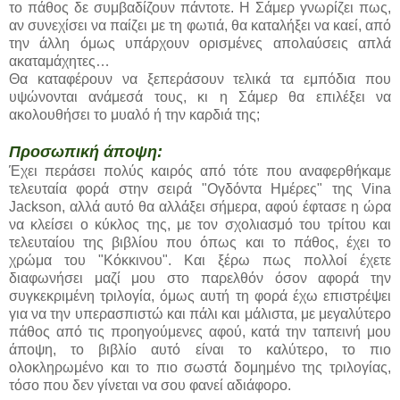
το πάθος δε συμβαδίζουν πάντοτε. Η Σάμερ γνωρίζει πως,
αν συνεχίσει να παίζει με τη φωτιά, θα καταλήξει να καεί, από
την άλλη όμως υπάρχουν ορισμένες απολαύσεις απλά
ακαταμάχητες…
Θα καταφέρουν να ξεπεράσουν τελικά τα εμπόδια που
υψώνονται ανάμεσά τους, κι η Σάμερ θα επιλέξει να
ακολουθήσει το μυαλό ή την καρδιά της;
Προσωπική άποψη:
Έχει περάσει πολύς καιρός από τότε που αναφερθήκαμε
τελευταία φορά στην σειρά "Ογδόντα Ημέρες" της Vina
Jackson, αλλά αυτό θα αλλάξει σήμερα, αφού έφτασε η ώρα
να κλείσει ο κύκλος της, με τον σχολιασμό του τρίτου και
τελευταίου της βιβλίου που όπως και το πάθος, έχει το
χρώμα του "Κόκκινου". Και ξέρω πως πολλοί έχετε
διαφωνήσει μαζί μου στο παρελθόν όσον αφορά την
συγκεκριμένη τριλογία, όμως αυτή τη φορά έχω επιστρέψει
για να την υπερασπιστώ και πάλι και μάλιστα, με μεγαλύτερο
πάθος από τις προηγούμενες αφού, κατά την ταπεινή μου
άποψη, το βιβλίο αυτό είναι το καλύτερο, το πιο
ολοκληρωμένο και το πιο σωστά δομημένο της τριλογίας,
τόσο που δεν γίνεται να σου φανεί αδιάφορο.