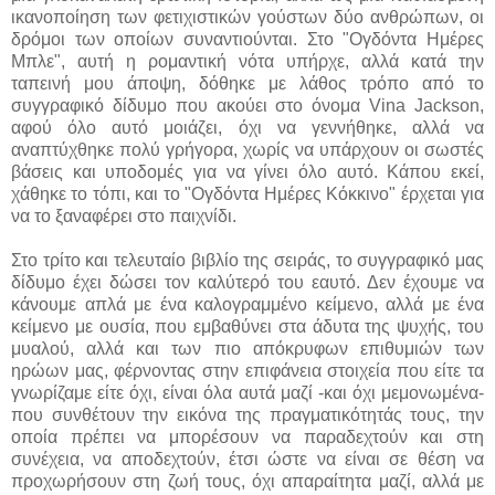
ικανοποίηση των φετιχιστικών γούστων δύο ανθρώπων, οι
δρόμοι των οποίων συναντιούνται. Στο "Ογδόντα Ημέρες
Μπλε", αυτή η ρομαντική νότα υπήρχε, αλλά κατά την
ταπεινή μου άποψη, δόθηκε με λάθος τρόπο από το
συγγραφικό δίδυμο που ακούει στο όνομα Vina Jackson,
αφού όλο αυτό μοιάζει, όχι να γεννήθηκε, αλλά να
αναπτύχθηκε πολύ γρήγορα, χωρίς να υπάρχουν οι σωστές
βάσεις και υποδομές για να γίνει όλο αυτό. Κάπου εκεί,
χάθηκε το τόπι, και το "Ογδόντα Ημέρες Κόκκινο" έρχεται για
να το ξαναφέρει στο παιχνίδι.
Στο τρίτο και τελευταίο βιβλίο της σειράς, το συγγραφικό μας
δίδυμο έχει δώσει τον καλύτερό του εαυτό. Δεν έχουμε να
κάνουμε απλά με ένα καλογραμμένο κείμενο, αλλά με ένα
κείμενο με ουσία, που εμβαθύνει στα άδυτα της ψυχής, του
μυαλού, αλλά και των πιο απόκρυφων επιθυμιών των
ηρώων μας, φέρνοντας στην επιφάνεια στοιχεία που είτε τα
γνωρίζαμε είτε όχι, είναι όλα αυτά μαζί -και όχι μεμονωμένα-
που συνθέτουν την εικόνα της πραγματικότητάς τους, την
οποία πρέπει να μπορέσουν να παραδεχτούν και στη
συνέχεια, να αποδεχτούν, έτσι ώστε να είναι σε θέση να
προχωρήσουν στη ζωή τους, όχι απαραίτητα μαζί, αλλά με