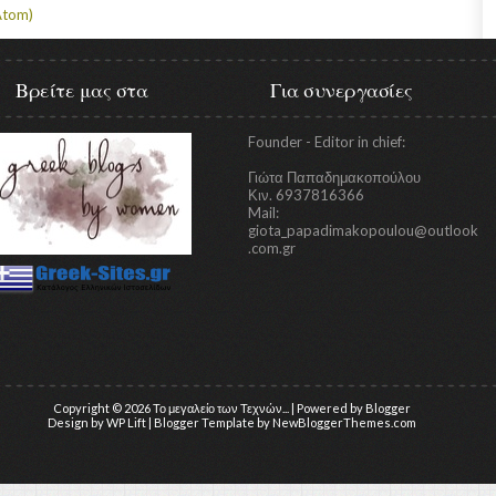
Atom)
Βρείτε μας στα
Για συνεργασίες
Founder - Editor in chief:
Γιώτα Παπαδημακοπούλου
Κιν. 6937816366
Mail:
giota_papadimakopoulou@outlook
.com.gr
Copyright ©
2026
Το μεγαλείο των Τεχνών...
| Powered by
Blogger
Design by
WP Lift
| Blogger Template by
NewBloggerThemes.com