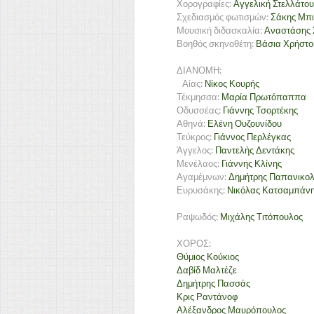
Χορογραφίες:
Αγγελική Στελλάτου
Σχεδιασμός φωτισμών:
Σάκης Μπι
Μουσική διδασκαλία:
Αναστάσης 
Βοηθός σκηνοθέτη:
Βάσια Χρήστο
ΔΙΑΝΟΜΗ:
Αίας:
Νίκος Κουρής
Τέκμησσα:
Μαρία Πρωτόπαππα
Οδυσσέας:
Γιάννης Τσορτέκης
Αθηνά:
Ελένη Ουζουνίδου
Τεύκρος:
Γιάννος Περλέγκας
Άγγελος:
Παντελής Δεντάκης
Μενέλαος:
Γιάννης Κλίνης
Αγαμέμνων:
Δημήτρης Παπανικο
Ευρυσάκης:
Νικόλας Κατσαμπάν
Ραψωδός:
Μιχάλης Τιτόπουλος
ΧΟΡΟΣ:
Θύμιος Κούκιος
Δαβίδ Μαλτέζε
Δημήτρης Πασσάς
Κρις Ραντάνοφ
Αλέξανδρος Μαυρόπουλος