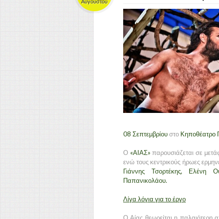
Αυγούστου
08 Σεπτεμβρίου
στο
Κηποθέατρο 
Ο
«ΑΙΑΣ»
παρουσιάζεται σε μετ
ενώ τους κεντρικούς ήρωες ερμηνε
Γιάννης Τσορτέκης, Ελένη Ου
Παπανικολάου.
Λίγα λόγια για το έργο
Ο Αίας θεωρείται η παλαιότερη α