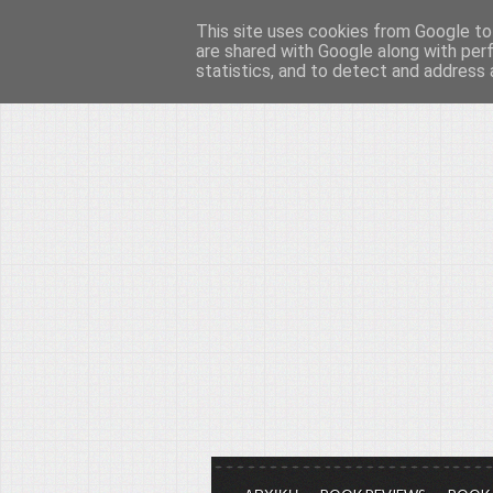
This site uses cookies from Google to 
Το μεγαλείο των Τεχ
are shared with Google along with per
statistics, and to detect and address 
Είμαστε πάντα εδώ για να μιλάμε γ