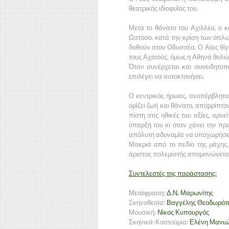
θεατρικής ιδιοφυΐας του.
Μετά το θάνατο του Αχιλλέα, ο κ
Ωστόσο, κατά την κρίση των όπλω
δοθούν στον Οδυσσέα. Ο Αίας θίγε
τους Αχαιούς, όμως η Αθηνά θολών
Όταν συνέρχεται και συνειδητοπο
επιλέγει να αυτοκτονήσει.
Ο κεντρικός ήρωας, ανυπέρβλητα 
ορίζει ζωή και θάνατο, απορρίπτο
πίστη στις ηθικές του αξίες, αρνε
ύπαρξή του κι όταν χάνει την πρ
απόλυτη αδυναμία να υποχωρήσει κ
Μακριά από το πεδίο της μάχης,
άριστος πολεμιστής απομονώνεται
Συντελεστές της παράστασης:
Μετάφραση:
Δ.Ν. Μαρωνίτης
Σκηνοθεσία:
Βαγγέλης Θεοδωρόπ
Μουσική:
Νίκος Κυπουργός
Σκηνικά-Κοστούμια:
Ελένη Μανω