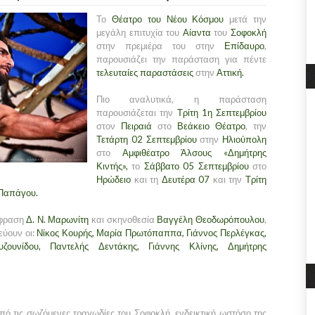
Το
Θέατρο του Νέου Κόσμου
μετά την
μεγάλη επιτυχία του
Αίαντα
του
Σοφοκλή
στην πρεμιέρα του στην
Επίδαυρο
,
παρουσιάζει την παράσταση για πέντε
τελευταίες παραστάσεις
στην
Αττική.
Πιο αναλυτικά, η παράσταση
παρουσιάζεται την
Τρίτη 1η Σεπτεμβρίου
στον
Πειραιά
στο
Βεάκειο Θέατρο
, την
Τετάρτη 02 Σεπτεμβρίου
στην
Ηλιούπολη
στο
Αμφιθέατρο Άλσους «Δημήτρης
Κιντής»,
το
Σάββατο 05 Σεπτεμβρίου
στο
Ηρώδειο
και τη
Δευτέρα 07
και την
Τρίτη
Παπάγου.
άφραση
Δ. Ν. Μαρωνίτη
και σκηνοθεσία
Βαγγέλη Θεοδωρόπουλου
,
ύουν οι:
Νίκος Κουρής, Μαρία Πρωτόπαππα, Γιάννος Περλέγκας,
ζουνίδου, Παντελής Δεντάκης, Γιάννης Κλίνης, Δημήτρης
πό τις σωζόμενες τραγωδίες του Σοφοκλή, ενδεικτική ωστόσο της