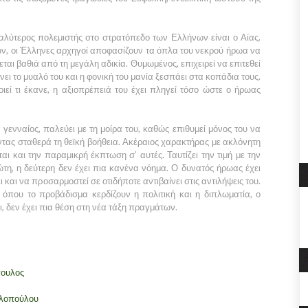
αλύτερος πολεμιστής στο στρατόπεδο των Ελλήνων είναι ο Αίας.
ν, οι Έλληνες αρχηγοί αποφασίζουν τα όπλα του νεκρού ήρωα να
ται βαθιά από τη μεγάλη αδικία. Θυμωμένος, επιχειρεί να επιτεθεί
ει το μυαλό του και η φονική του μανία ξεσπάει στα κοπάδια τους.
ιεί τι έκανε, η αξιοπρέπειά του έχει πληγεί τόσο ώστε ο ήρωας
γενναίος, παλεύει με τη μοίρα του, καθώς επιθυμεί μόνος του να
ντας σταθερά τη θεϊκή βοήθεια. Ακέραιος χαρακτήρας με ακλόνητη
ίται και την παραμικρή έκπτωση σ’ αυτές. Ταυτίζει την τιμή με την
ώτη, η δεύτερη δεν έχει πια κανένα νόημα. Ο δυνατός ήρωας έχει
αι να προσαρμοστεί σε οτιδήποτε αντιβαίνει στις αντιλήψεις του.
 όπου το προβάδισμα κερδίζουν η πολιτική και η διπλωματία, ο
, δεν έχει πια θέση στη νέα τάξη πραγμάτων.
ουλος
λοπούλου