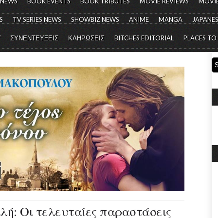
 NEWS
BOOK EVENTS
BOOK TRIBUTES
MOVIE REVIEWS
MOVIE
S
TV SERIES NEWS
SHOWBIZ NEWS
ANIME
MANGA
JAPANES
Y
ΣΥΝΕΝΤΕΥΞΕΙΣ
ΚΛΗΡΩΣΕΙΣ
BITCHES EDITORIAL
PLACES TO
λή: Οι τελευταίες παραστάσεις