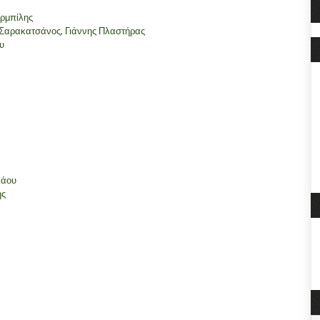
ρμπίλης
Σαρακατσάνος, Γιάννης Πλαστήρας
υ
λάου
ης