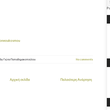
P
troneoukosmou
by
Γιώτα Παπαδημακοπούλου
No comments
Αρχική σελίδα
Παλαιότερη Ανάρτηση