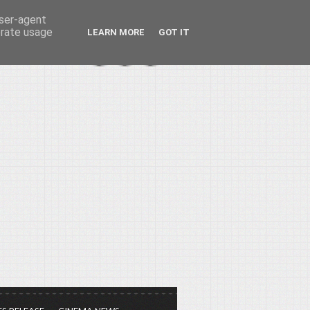
user-agent
erate usage
LEARN MORE
GOT IT