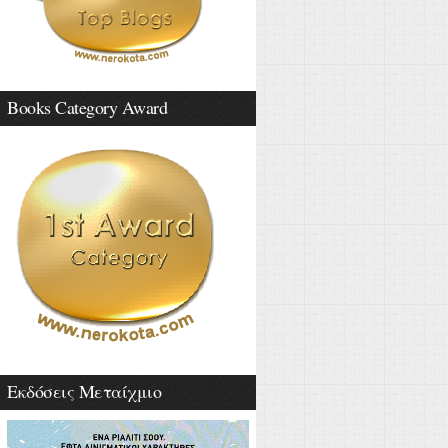
Books Category Award
Εκδόσεις Μεταίχμιο