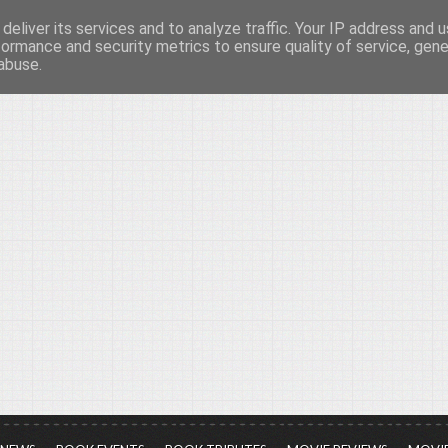
deliver its services and to analyze traffic. Your IP address and 
νών...
formance and security metrics to ensure quality of service, gen
abuse.
ια τον πολιτισμό, σε κάθε του μορφή και έκταση...